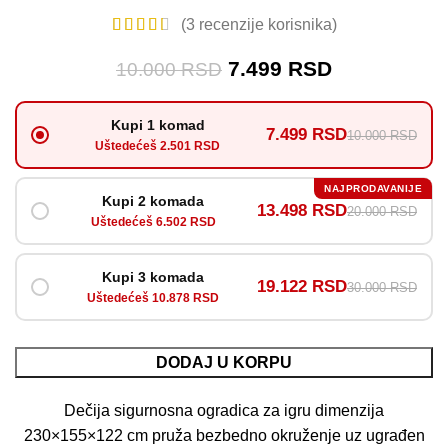
(
3
recenzije korisnika)
7.499
RSD
10.000
RSD
Kupi 1 komad
7.499 RSD
10.000 RSD
Uštedećeš 2.501 RSD
NAJPRODAVANIJE
Kupi 2 komada
13.498 RSD
20.000 RSD
Uštedećeš 6.502 RSD
Kupi 3 komada
19.122 RSD
30.000 RSD
Uštedećeš 10.878 RSD
DODAJ U KORPU
Dečija sigurnosna ogradica za igru dimenzija
230×155×122 cm pruža bezbedno okruženje uz ugrađen