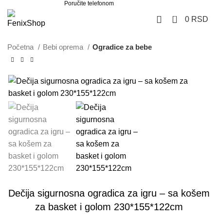
Poručite telefonom
062 851 57 64
0
0
RSD
Početna
Bebi oprema
Ogradice za bebe
-25%
Dečija sigurnosna ogradica za igru – sa košem
za basket i golom 230*155*122cm