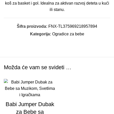
koš za basket i gol. Idealna za aktivan razvoj deteta u kući
ili stanu.
Šifra proizvoda:
FNX-TL375969218957894
Kategorija:
Ogradice za bebe
Možda će vam se svideti …
Babi Jumper Dubak
za Bebe sa