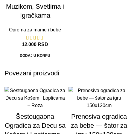
Muzikom, Svetlima i
Igračkama
Oprema za mame i bebe
12.000
RSD
DODAJ U KORPU
Povezani proizvodi
Šestougaona
Prenosiva ogradica
Ogradica za Decu sa
za bebe — šator za