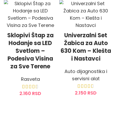
Sklopivi Štap za
Univerzalni Set
Hodanje sa LED
Žabica za Auto
Svetlom –
630 Kom – Klešta
Podesiva Visina
i Nastavci
za Sve Terene
Auto dijagnostika i
servisni alat
Rasveta
2.150
RSD
2.160
RSD
DODAJ U KORPU
DODAJ U KORPU