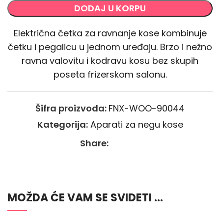
DODAJ U KORPU
Električna četka za ravnanje kose kombinuje
četku i pegalicu u jednom uređaju. Brzo i nežno
ravna valovitu i kodravu kosu bez skupih
poseta frizerskom salonu.
Šifra proizvoda:
FNX-WOO-90044
Kategorija:
Aparati za negu kose
Share:
MOŽDA ĆE VAM SE SVIDETI …