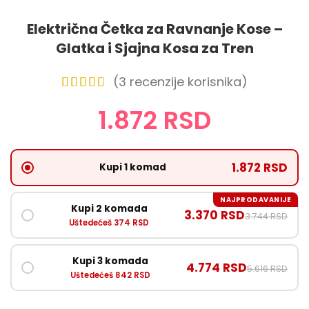
Električna Četka za Ravnanje Kose –
Glatka i Sjajna Kosa za Tren
(
3
recenzije korisnika)
1.872
RSD
1.872 RSD
Kupi 1 komad
NAJPRODAVANIJE
Kupi 2 komada
3.370 RSD
3.744 RSD
Uštedećeš 374 RSD
Kupi 3 komada
4.774 RSD
5.616 RSD
Uštedećeš 842 RSD