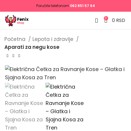
Poručite telefonom
062 851 57 64
0
0
RSD
Početna
Lepota i zdravlje
Aparati za negu kose