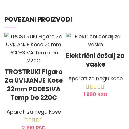
POVEZANI PROIZVODI
Električni češalj za
vaške
TROSTRUKI Figaro
Aparati za negu kose
Za UVIJANJE Kose
22mm PODESIVA
1.990
RSD
Temp Do 220C
DODAJ U KORPU
Aparati za negu kose
2.190
RSD