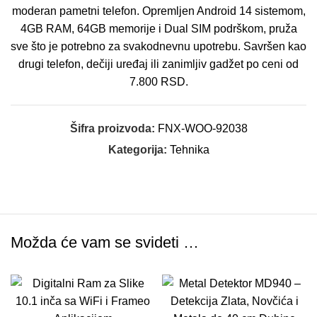
moderan pametni telefon. Opremljen Android 14 sistemom,
4GB RAM, 64GB memorije i Dual SIM podrškom, pruža
sve što je potrebno za svakodnevnu upotrebu. Savršen kao
drugi telefon, dečiji uređaj ili zanimljiv gadžet po ceni od
7.800 RSD.
Šifra proizvoda:
FNX-WOO-92038
Kategorija:
Tehnika
Možda će vam se svideti …