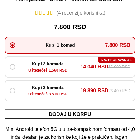
(
4
recenzije korisnika)
7.800
RSD
7.800 RSD
Kupi 1 komad
NAJPRODAVANIJE
Kupi 2 komada
14.040 RSD
15.600 RSD
Uštedećeš 1.560 RSD
Kupi 3 komada
19.890 RSD
23.400 RSD
Uštedećeš 3.510 RSD
DODAJ U KORPU
Mini Android telefon 5G u ultra-kompaktnom formatu od 4,0
inča idealan je za korisnike koji žele praktičan, lagan i