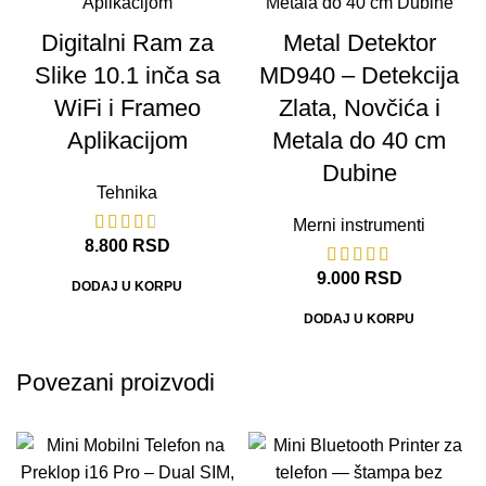
Digitalni Ram za
Metal Detektor
Slike 10.1 inča sa
MD940 – Detekcija
WiFi i Frameo
Zlata, Novčića i
Aplikacijom
Metala do 40 cm
Dubine
Tehnika
Merni instrumenti
8.800
RSD
9.000
RSD
DODAJ U KORPU
DODAJ U KORPU
Povezani proizvodi