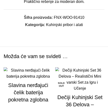
Praktično rešenje za moderan dom.
Šifra proizvoda:
FNX-WOO-91410
Kategorija:
Kuhinjski pribor i alati
Možda će vam se svideti …
-33%
-33%
SOLD
Slavina nerđajući
OUT
čelik baterija
Dečiji Kuhinjski Set
pokretna zglobna
36 Delova –