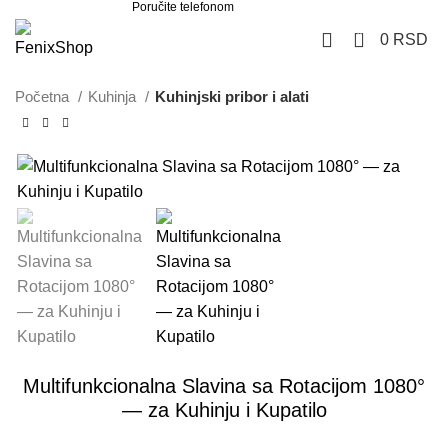
Poručite telefonom
062 851 57 64
0
0
RSD
Početna
Kuhinja
Kuhinjski pribor i alati
Multifunkcionalna Slavina sa Rotacijom 1080°
— za Kuhinju i Kupatilo