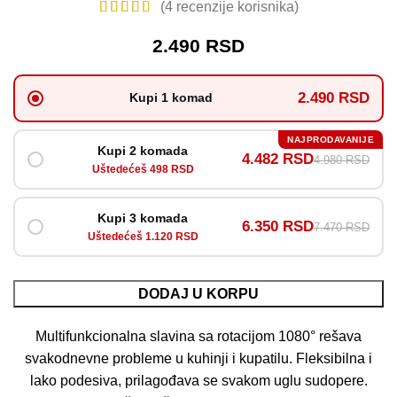
(
4
recenzije korisnika)
2.490
RSD
2.490 RSD
Kupi 1 komad
NAJPRODAVANIJE
Kupi 2 komada
4.482 RSD
4.980 RSD
Uštedećeš 498 RSD
Kupi 3 komada
6.350 RSD
7.470 RSD
Uštedećeš 1.120 RSD
DODAJ U KORPU
Multifunkcionalna slavina sa rotacijom 1080° rešava
svakodnevne probleme u kuhinji i kupatilu. Fleksibilna i
lako podesiva, prilagođava se svakom uglu sudopere.