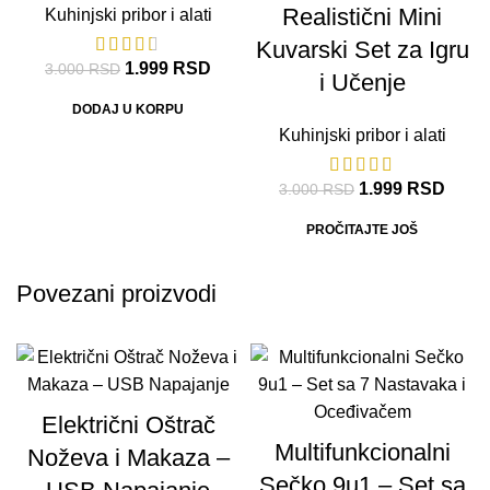
Realistični Mini
Kuhinjski pribor i alati
Kuvarski Set za Igru
1.999
RSD
3.000
RSD
i Učenje
DODAJ U KORPU
Kuhinjski pribor i alati
1.999
RSD
3.000
RSD
PROČITAJTE JOŠ
Povezani proizvodi
Električni Oštrač
Multifunkcionalni
Noževa i Makaza –
Sečko 9u1 – Set sa