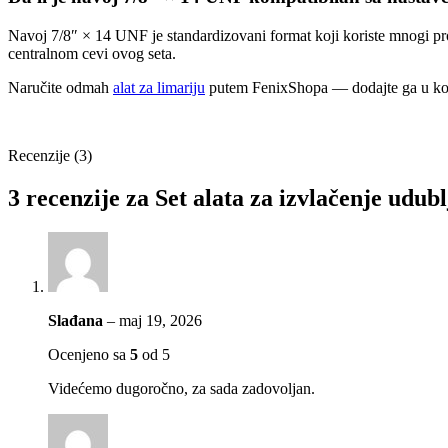
Navoj 7/8″ × 14 UNF je standardizovani format koji koriste mnogi proizv
centralnom cevi ovog seta.
Naručite odmah
alat za limariju
putem FenixShopa — dodajte ga u korpu
Recenzije (3)
3 recenzije za
Set alata za izvlačenje udubl
Slađana
–
maj 19, 2026
Ocenjeno sa
5
od 5
Videćemo dugoročno, za sada zadovoljan.