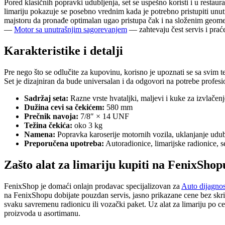
Pored klasičnih popravki udubljenja, set se uspešno koristi i u restau
limariju pokazuje se posebno vrednim kada je potrebno pristupiti unutr
majstoru da pronađe optimalan ugao pristupa čak i na složenim geomet
—
Motor sa unutrašnjim sagorevanjem
— zahtevaju čest servis i praće
Karakteristike i detalji
Pre nego što se odlučite za kupovinu, korisno je upoznati se sa svim 
Set je dizajniran da bude universalan i da odgovori na potrebe profesio
Sadržaj seta:
Razne vrste hvataljki, maljevi i kuke za izvlačenj
Dužina cevi sa čekićem:
580 mm
Prečnik navoja:
7/8″ × 14 UNF
Težina čekića:
oko 3 kg
Namena:
Popravka karoserije motornih vozila, uklanjanje udub
Preporučena upotreba:
Autoradionice, limarijske radionice, se
Zašto alat za limariju kupiti na FenixShop
FenixShop je domaći onlajn prodavac specijalizovan za
Auto dijagnost
na FenixShopu dobijate pouzdan servis, jasno prikazane cene bez skrive
svaku savremenu radionicu ili vozački paket. Uz alat za limariju po c
proizvoda u asortimanu.