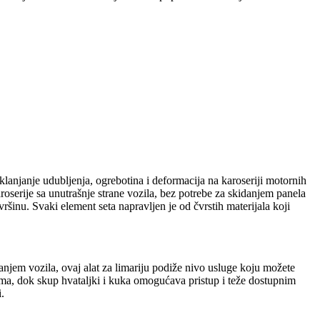
uklanjanje udubljenja, ogrebotina i deformacija na karoseriji motornih
roserije sa unutrašnje strane vozila, bez potrebe za skidanjem panela
šinu. Svaki element seta napravljen je od čvrstih materijala koji
njem vozila, ovaj alat za limariju podiže nivo usluge koju možete
ima, dok skup hvataljki i kuka omogućava pristup i teže dostupnim
.