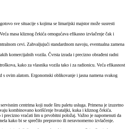
gotovo sve situacije s kojima se limarijski majstor može susresti
Veća masa kliznog čekića omogućava efikasno izvlačenje čak i
entralnom cevi. Zahvaljujući standardnom navoju, eventualna zamena
lakih komercijalnih vozila. Čvrsta izrada i precizno obrađeni radni
oškova, kako za vlasnika vozila tako i za radionicu. Veća efikasnost
 rad s ovim alatom. Ergonomski oblikovanje i jasna namena svakog
m servisnim centrima koji nude širu paletu usluga. Primena je izuzetno
evaju kombinovano korišćenje hvataljki, kuka i kliznog čekića.
i precizno vraćati lim u prvobitni položaj. Važno je napomenuti da
anela kako bi se sprečilo prepravno ili neravnomerno izvlačenje.