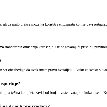
ali uz malo prakse može ga koristiti i entuzijasta koji se bavi restaur
 standardnih dimenzija karoserije. Uz odgovarajući pristup i pravilnu 
?
 set obezbeđuje da uvek imate pravu hvataljku ili kuku za svaku situac
ansportuje?
upna težina kompleta zavisi od broja i vrste hvataljki i kuka u setu. 
vcima drugih proizvođača?