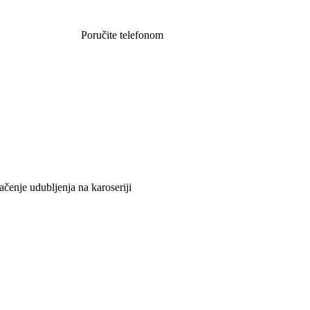
Poručite telefonom
062 851 57 64
lačenje udubljenja na karoseriji