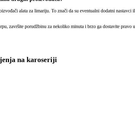
ođači alata za limariju. To znači da su eventualni dodatni nastavci ili 
, završite porudžbinu za nekoliko minuta i brzo ga dostavite pravo u
jenja na karoseriji