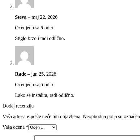
Steva
–
maj 22, 2026
Ocenjeno sa
5
od 5
Stiglo brzo i radi odlično.
Rade
–
jun 25, 2026
Ocenjeno sa
5
od 5
Lako se instalira, radi odlično.
Dodaj recenziju
Vaša adresa e-pošte neće biti objavljena.
Neophodna polja su označe
Vaša ocena
*