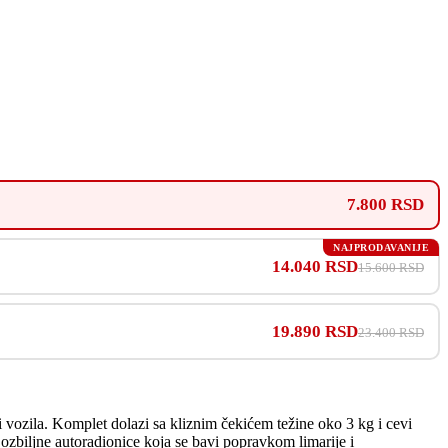
7.800 RSD
NAJPRODAVANIJE
14.040 RSD
15.600 RSD
19.890 RSD
23.400 RSD
i vozila. Komplet dolazi sa kliznim čekićem težine oko 3 kg i cevi
zbiljne autoradionice koja se bavi popravkom limarije i