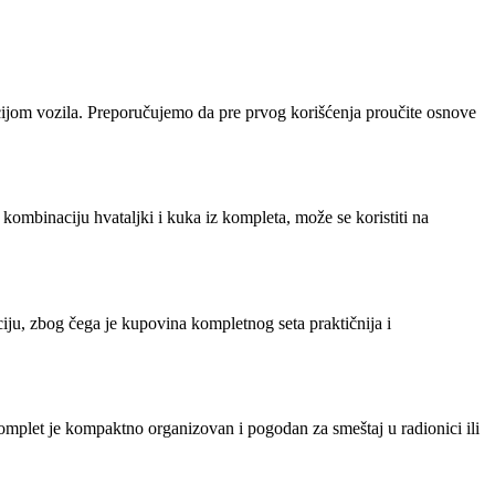
acijom vozila. Preporučujemo da pre prvog korišćenja proučite osnove
kombinaciju hvataljki i kuka iz kompleta, može se koristiti na
iju, zbog čega je kupovina kompletnog seta praktičnija i
Komplet je kompaktno organizovan i pogodan za smeštaj u radionici ili