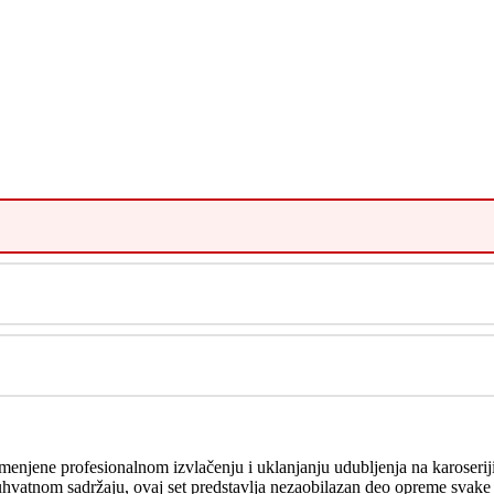
amenjene profesionalnom izvlačenju i uklanjanju udubljenja na karoserij
atnom sadržaju, ovaj set predstavlja nezaobilazan deo opreme svake o