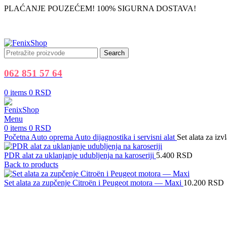
PLAĆANJE POUZEĆEM! 100% SIGURNA DOSTAVA!
Search
062 851 57 64
0
items
0
RSD
Menu
0
items
0
RSD
Početna
Auto oprema
Auto dijagnostika i servisni alat
Set alata za izv
PDR alat za uklanjanje udubljenja na karoseriji
5.400
RSD
Back to products
Set alata za zupčenje Citroën i Peugeot motora — Maxi
10.200
RSD