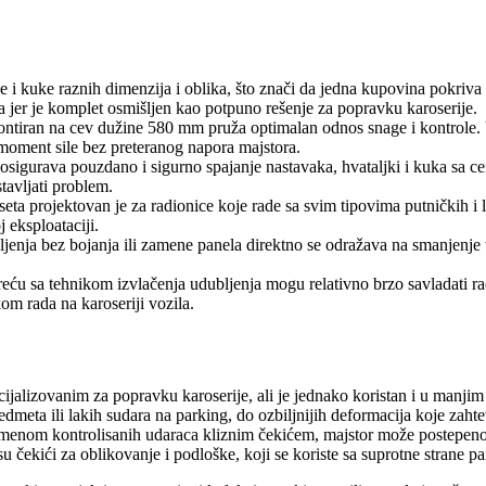
e i kuke raznih dimenzija i oblika, što znači da jedna kupovina pokriva 
jer je komplet osmišljen kao potpuno rešenje za popravku karoserije.
ntiran na cev dužine 580 mm pruža optimalan odnos snage i kontrole. 
moment sile bez preteranog napora majstora.
sigurava pouzdano i sigurno spajanje nastavaka, hvataljki i kuka sa c
tavljati problem.
seta projektovan je za radionice koje rade sa svim tipovima putničkih i 
 eksploataciji.
enja bez bojanja ili zamene panela direktno se odražava na smanjenje tr
usreću sa tehnikom izvlačenja udubljenja mogu relativno brzo savladati
om rada na karoseriji vozila.
ecijalizovanim za popravku karoserije, ali je jednako koristan i u manji
edmeta ili lakih sudara na parking, do ozbiljnijih deformacija koje zaht
imenom kontrolisanih udaraca kliznim čekićem, majstor može postepeno 
su čekići za oblikovanje i podloške, koji se koriste sa suprotne strane p