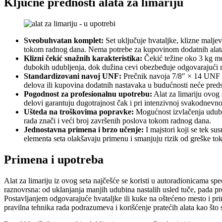
Ključne prednosti alata za limariju
Sveobuhvatan komplet:
Set uključuje hvataljke, klizne maljev
tokom radnog dana. Nema potrebe za kupovinom dodatnih alata 
Klizni čekić snažnih karakteristika:
Čekić težine oko 3 kg mo
dubokih udubljenja, dok dužina cevi obezbeđuje odgovarajući 
Standardizovani navoj UNF:
Prečnik navoja 7/8″ × 14 UNF o
delova ili kupovina dodatnih nastavaka u budućnosti neće preds
Pogodnost za profesionalnu upotrebu:
Alat za limariju ovog 
delovi garantuju dugotrajnost čak i pri intenzivnoj svakodnevnoj
Ušteda na troškovima popravke:
Mogućnost izvlačenja udublj
rada znači i veći broj završenih poslova tokom radnog dana.
Jednostavna primena i brzo učenje:
I majstori koji se tek s
elementa seta olakšavaju primenu i smanjuju rizik od greške tok
Primena i upotreba
Alat za limariju iz ovog seta najčešće se koristi u autoradionicama sp
raznovrsna: od uklanjanja manjih udubina nastalih usled tuče, pada pr
Postavljanjem odgovarajuće hvataljke ili kuke na oštećeno mesto i pr
pravilna tehnika rada podrazumeva i korišćenje pratećih alata kao što 