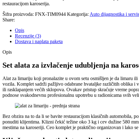
restauracijom karoserija.
Šifra proizvoda:
FNX-TIM0944
Kategorija:
Auto dijagnostika i servis
Share:
Opis
Recenzije (3)
Dostava i naplata paketa
Opis
Set alata za izvlačenje udubljenja na karo
Alat za limariju koji pronalazite u ovom setu osmišljen je da limaru il
vozila. Komplet sadrži pažljivo odabrane hvataljke različitih oblika i
ili rasklapanjem većih sklopova. Ovakav pristup skraćuje vreme popravk
podnose svakodnevnu profesionalnu upotrebu u radionicama svih veli
Bez obzira na to da li se bavite restauracijom klasičnih automobila,
ponuditi klijentima. Klizni čekić težine oko 3 kg i cev dužine 580 m
mestima na karoseriji. Ceo komplet je praktično organizovan i lako se s