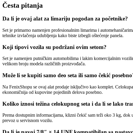
Česta pitanja
Da li je ovaj alat za limariju pogodan za početnike?
Set je primarno namenjen profesionalnim limarima i automehaničarima, 
tehnike izvlačenja udubljenja kako biste izbegli oštećenje panela.
Koji tipovi vozila su podržani ovim setom?
Set je namenjen putničkim automobilima i lakim komercijalnim vozilima
velikom broju modela različitih proizvođača.
Može li se kupiti samo deo seta ili samo čekić posebno
Na FenixShopu se ovaj alat prodaje isključivo kao komplet. Celokupan
ekonomičnija od kupovine pojedinih delova posebno.
Koliko iznosi težina celokupnog seta i da li se lako tr
Prema dostupnim informacijama, klizni čekić sam teži oko 3 kg, dok uk
prevoz u servisnom vozilu.
Da li je navoj 7/8″ × 14 UNF kompatibilan sa nasta