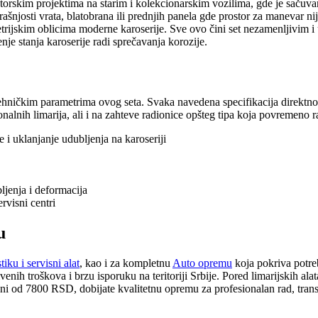
ratorskim projektima na starim i kolekcionarskim vozilima, gde je sačuva
ašnjosti vrata, blatobrana ili prednjih panela gde prostor za manevar ni
rijskim oblicima moderne karoserije. Sve ovo čini set nezamenljivim i 
nje stanja karoserije radi sprečavanja korozije.
tehničkim parametrima ovog seta. Svaka navedena specifikacija direktno 
nalnih limarija, ali i na zahteve radionice opšteg tipa koja povremeno rad
e i uklanjanje udubljenja na karoseriji
ljenja i deformacija
rvisni centri
u
iku i servisni alat
, kao i za kompletnu
Auto opremu
koja pokriva potre
nih troškova i brzu isporuku na teritoriji Srbije. Pored limarijskih alat
eni od 7800 RSD, dobijate kvalitetnu opremu za profesionalan rad, tran