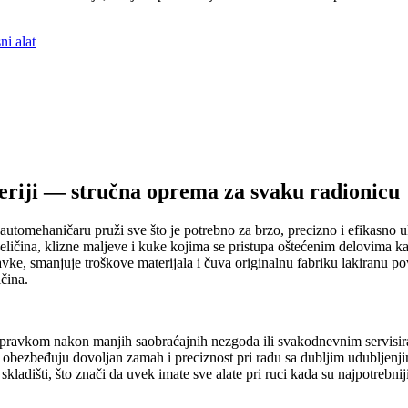
ni alat
seriji — stručna oprema za svaku radionicu
i automehaničaru pruži sve što je potrebno za brzo, precizno i efikasno 
 veličina, klizne maljeve i kuke kojima se pristupa oštećenim delovima ka
e, smanjuje troškove materijala i čuva originalnu fabriku lakiranu povr
čina.
 popravkom nakon manjih saobraćajnih nezgoda ili svakodnevnim servisira
m obezbeđuju dovoljan zamah i preciznost pri radu sa dubljim udubljenj
kladišti, što znači da uvek imate sve alate pri ruci kada su najpotrebniji