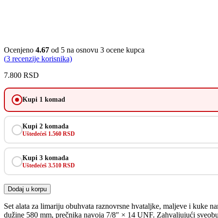
Ocenjeno
4.67
od 5 na osnovu
3
ocene kupca
(
3
recenzije korisnika)
7.800
RSD
Kupi 1 komad
Kupi 2 komada
Uštedećeš 1.560 RSD
Kupi 3 komada
Uštedećeš 3.510 RSD
Dodaj u korpu
Set alata za limariju obuhvata raznovrsne hvataljke, maljeve i kuke n
dužine 580 mm, prečnika navoja 7/8″ × 14 UNF. Zahvaljujući sveobuhv