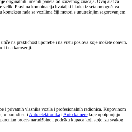
nje originalnih limenih panela od izuzetnog značaja. Ovaj alat za
je velik. Pravilna kombinacija hvataljki i kuka iz seta omogućava
u kontekstu rada sa vozilima čiji motori s unutrašnjim sagorevanjem
utiče na praktičnost upotrebe i na vrstu poslova koje možete obaviti.
i i na karoseriji.
be i privatnih vlasnika vozila i profesionalnih radionica. Kupovinom
a, u ponudi su i
Auto elektronika
i
Auto kamere
koje upotpunjuju
sparentan proces narudžbine i podršku kupaca koji stoje iza svakog