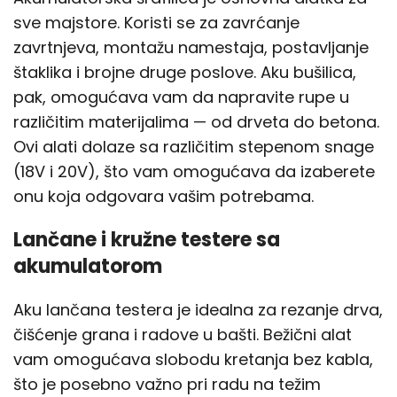
sve majstore. Koristi se za zavrćanje
zavrtnjeva, montažu namestaja, postavljanje
štaklika i brojne druge poslove. Aku bušilica,
pak, omogućava vam da napravite rupe u
različitim materijalima — od drveta do betona.
Ovi alati dolaze sa različitim stepenom snage
(18V i 20V), što vam omogućava da izaberete
onu koja odgovara vašim potrebama.
Lančane i kružne testere sa
akumulatorom
Aku lančana testera je idealna za rezanje drva,
čišćenje grana i radove u bašti. Bežični alat
vam omogućava slobodu kretanja bez kabla,
što je posebno važno pri radu na težim