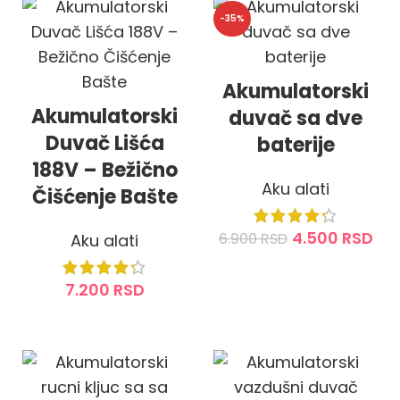
-35%
Akumulatorski
Akumulatorski
duvač sa dve
Duvač Lišća
baterije
188V – Bežično
Aku alati
Čišćenje Bašte
4.500
RSD
6.900
RSD
Aku alati
DODAJ U KORPU
7.200
RSD
DODAJ U KORPU