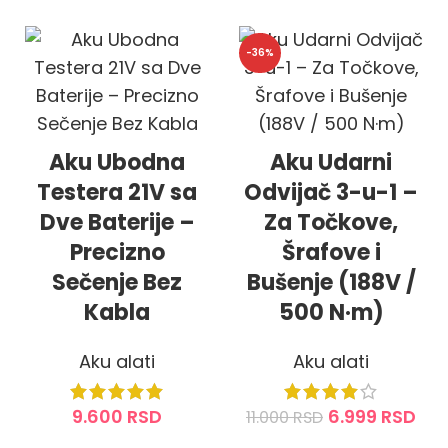
-36%
Aku Ubodna
Aku Udarni
Testera 21V sa
Odvijač 3-u-1 –
Dve Baterije –
Za Točkove,
Precizno
Šrafove i
Sečenje Bez
Bušenje (188V /
Kabla
500 N·m)
Aku alati
Aku alati
9.600
RSD
6.999
RSD
11.000
RSD