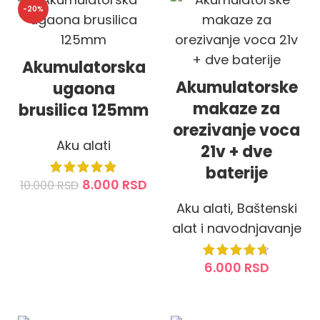
-20%
Akumulatorska
Akumulatorske
ugaona
makaze za
brusilica 125mm
orezivanje voca
Aku alati
21v + dve
baterije
8.000
RSD
10.000
RSD
Aku alati
,
Baštenski
DODAJ U KORPU
alat i navodnjavanje
6.000
RSD
DODAJ U KORPU