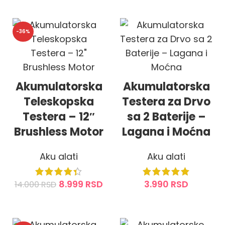
DODAJ U KORPU
DODAJ U KORPU
-36%
Akumulatorska
Akumulatorska
Teleskopska
Testera za Drvo
Testera – 12″
sa 2 Baterije –
Brushless Motor
Lagana i Moćna
Aku alati
Aku alati
8.999
RSD
3.990
RSD
14.000
RSD
DODAJ U KORPU
DODAJ U KORPU