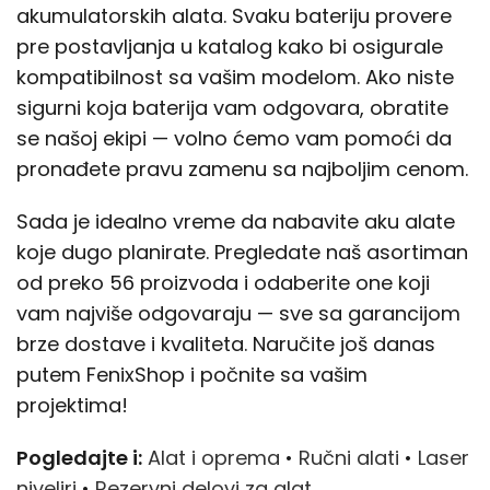
akumulatorskih alata. Svaku bateriju provere
pre postavljanja u katalog kako bi osigurale
kompatibilnost sa vašim modelom. Ako niste
sigurni koja baterija vam odgovara, obratite
se našoj ekipi — volno ćemo vam pomoći da
pronađete pravu zamenu sa najboljim cenom.
Sada je idealno vreme da nabavite aku alate
koje dugo planirate. Pregledate naš asortiman
od preko 56 proizvoda i odaberite one koji
vam najviše odgovaraju — sve sa garancijom
brze dostave i kvaliteta. Naručite još danas
putem FenixShop i počnite sa vašim
projektima!
Pogledajte i:
Alat i oprema
•
Ručni alati
•
Laser
niveliri
•
Rezervni delovi za alat