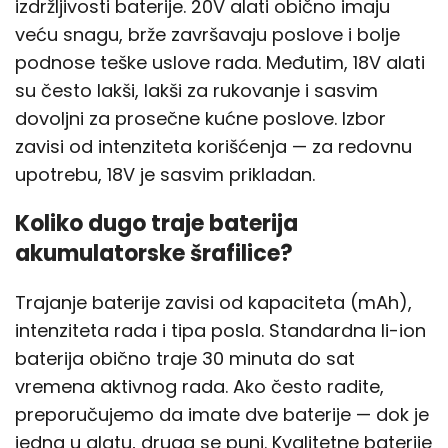
izdržljivosti baterije. 20V alati obično imaju
veću snagu, brže završavaju poslove i bolje
podnose teške uslove rada. Međutim, 18V alati
su često lakši, lakši za rukovanje i sasvim
dovoljni za prosečne kućne poslove. Izbor
zavisi od intenziteta korišćenja — za redovnu
upotrebu, 18V je sasvim prikladan.
Koliko dugo traje baterija
akumulatorske šrafilice?
Trajanje baterije zavisi od kapaciteta (mAh),
intenziteta rada i tipa posla. Standardna li-ion
baterija obično traje 30 minuta do sat
vremena aktivnog rada. Ako često radite,
preporučujemo da imate dve baterije — dok je
jedna u alatu, druga se puni. Kvalitetne baterije