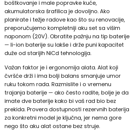
boštkovanje i male popravke kuće,
akumulatorska šrafilica je dovoljno. Ako
planirate i težje radove kao što su renovacije,
preporučujemo kompletniji aku set sa višim
naponom (20V). Obratite pažnju na tip baterije
— li-ion baterije su lakše i drže puni kapacitet
duže od starijih NiCd tehnologija.
Važan faktor je i ergonomija alata. Alat koji
čvršće drži i ima bolji balans smanjuje umor
ruku tokom rada. Razmislite i o vremenu
trajanja baterije — ako često radite, bolje je da
imate dve baterije kako bi vaš rad bio bez
prekida. Provera dostupnosti rezervnih baterija
za konkretni model je ključna, jer nema gore
nego što aku alat ostane bez struje.