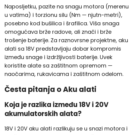
Naposljetku, pazite na snagu motora (merenu
u vatima) i torzionu silu (Nm — njutn-metri),
posebno kod bušilica i šrafilica. Viša snaga
omogućava brže radove, ali znači i brže
trošenje baterije. Za raznovrsne projektne, aku
alati sa 18V predstavljaju dobar kompromis
između snage i izdržljivosti baterije. Uvek
koristite alate sa zaštitnom opremom —
naočarima, rukavicama i zaštitnom odelom.
Česta pitanja o Aku alati
Koja je razlika između 18V i 20V
akumulatorskih alata?
18V i 20V aku alati razlikuju se u snazi motora i