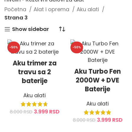
Početna
Alat i oprema
Aku alati
Strana 3
Show sidebar
-50%
-50%
Aku trimer za
Aku Turbo Fen
travu sa 2
2000W + DVE
baterije
Baterije
Aku alati
Aku alati
3.999
RSD
8.000
RSD
3.999
RSD
8.000
RSD
DODAJ U KORPU
DODAJ U KORPU