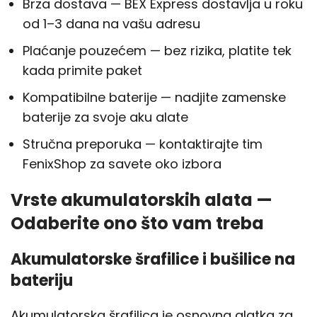
Brza dostava — BEX Express dostavlja u roku
od 1–3 dana na vašu adresu
Plaćanje pouzećem — bez rizika, platite tek
kada primite paket
Kompatibilne baterije — nadjite zamenske
baterije za svoje aku alate
Stručna preporuka — kontaktirajte tim
FenixShop za savete oko izbora
Vrste akumulatorskih alata —
Odaberite ono što vam treba
Akumulatorske šrafilice i bušilice na
bateriju
Akumulatorska šrafilica je osnovna alatka za