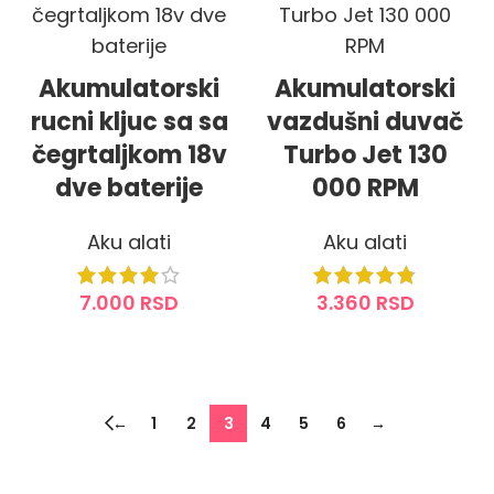
Akumulatorski
Akumulatorski
rucni kljuc sa sa
vazdušni duvač
čegrtaljkom 18v
Turbo Jet 130
dve baterije
000 RPM
Aku alati
Aku alati
7.000
RSD
3.360
RSD
DODAJ U KORPU
DODAJ U KORPU
←
1
2
3
4
5
6
→