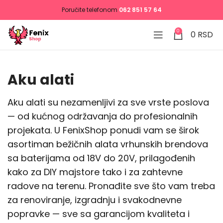
Poručite telefonom
062 851 57 64
0
0
RSD
Aku alati
Aku alati su nezamenljivi za sve vrste poslova
— od kućnog održavanja do profesionalnih
projekata. U FenixShop ponudi vam se širok
asortiman bežičnih alata vrhunskih brendova
sa baterijama od 18V do 20V, prilagođenih
kako za DIY majstore tako i za zahtevne
radove na terenu. Pronađite sve što vam treba
za renoviranje, izgradnju i svakodnevne
popravke — sve sa garancijom kvaliteta i