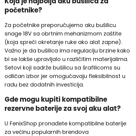
Koja je najbolja aku bušilica za
početnike?
Za početnike preporučujemo aku bušilicu
snage 18V sa obrtnim mehanizmom zaštite
(koja spreči okretanje ruke ako alat zapne).
Važno je da bušilica ima regulaciju brzine kako
bi se lakše upravljalo u različitim materijalima.
Setovi koji sadrže bušilicu sa šrafilicoms su
odličan izbor jer omogućavaju fleksibilnost u
radu bez dodatnih investicija.
Gde mogu kupiti kompatibilne
rezervne baterije za svoj aku alat?
U FenixShop pronađete kompatibilne baterije
za većinu popularnih brendova