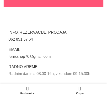
INFO, REZERVACIJE, PRODAJA
062 851 57 64
EMAIL
fenixshop76@gmail.com
RADNO VREME
Radnim danima 08:00-16h, vikendom 09-15:30h
0
INFORMACIJE
Prodavnica
Korpa
Isporuka
Reklamacije