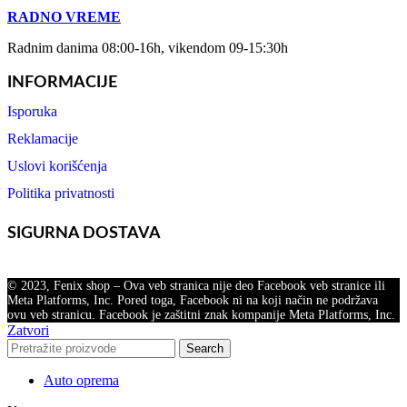
RADNO VREME
Radnim danima 08:00-16h, vikendom 09-15:30h
INFORMACIJE
Isporuka
Reklamacije
Uslovi korišćenja
Politika privatnosti
SIGURNA DOSTAVA
© 2023, Fenix shop – Ova veb stranica nije deo Facebook veb stranice ili
Meta Platforms, Inc. Pored toga, Facebook ni na koji način ne podržava
ovu veb stranicu. Facebook je zaštitni znak kompanije Meta Platforms, Inc.
Zatvori
Search
Auto oprema