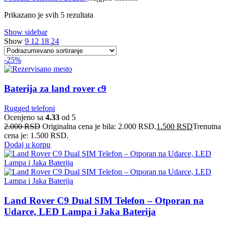
Prikazano je svih 5 rezultata
Show sidebar
Show
9
12
18
24
-25%
Baterija za land rover c9
Rugged telefoni
Ocenjeno sa
4.33
od 5
2.000
RSD
Originalna cena je bila: 2.000 RSD.
1.500
RSD
Trenutna
cena je: 1.500 RSD.
Dodaj u korpu
Land Rover C9 Dual SIM Telefon – Otporan na
Udarce, LED Lampa i Jaka Baterija