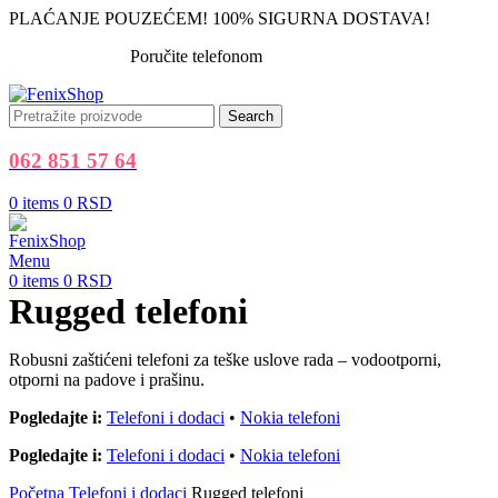
PLAĆANJE POUZEĆEM! 100% SIGURNA DOSTAVA!
Poručite telefonom
062 851 57 64
Search
062 851 57 64
0
items
0
RSD
Menu
0
items
0
RSD
Rugged telefoni
Robusni zaštićeni telefoni za teške uslove rada – vodootporni,
otporni na padove i prašinu.
Pogledajte i:
Telefoni i dodaci
•
Nokia telefoni
Pogledajte i:
Telefoni i dodaci
•
Nokia telefoni
Početna
Telefoni i dodaci
Rugged telefoni