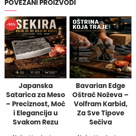
POVEZANI PROIZVODI
-50%
Japanska
Bavarian Edge
Satarica za Meso
Oštrač Noževa –
– Preciznost, Moć
Volfram Karbid,
i Elegancija u
Za Sve Tipove
Svakom Rezu
Sečiva