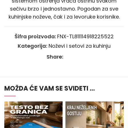
sistemom oštrenja vraća oštrinu svakom
sečivu brzo i jednostavno. Pogodan za sve
kuhinjske noževe, čak i za levoruke korisnike.
Šifra proizvoda:
FNX-TL811114918225522
Kategorija:
Noževi i setovi za kuhinju
Share:
MOŽDA ĆE VAM SE SVIDETI …