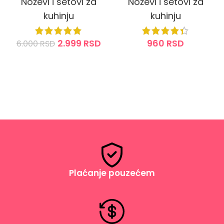
Noževi i setovi za
Noževi i setovi za
kuhinju
kuhinju
2.999
RSD
960
RSD
6.000
RSD
DODAJ U KORPU
DODAJ U KORPU
Plaćanje pouzećem