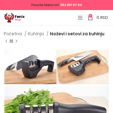
Poručite telefonom
062 851 57 64
0
0
RSD
Početna
Kuhinja
Noževi i setovi za kuhinju