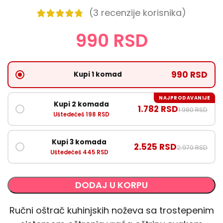
(
3
recenzije korisnika)
990
RSD
990 RSD
Kupi 1 komad
NAJPRODAVANIJE
Kupi 2 komada
1.782 RSD
1.980 RSD
Uštedećeš 198 RSD
Kupi 3 komada
2.525 RSD
2.970 RSD
Uštedećeš 445 RSD
DODAJ U KORPU
Ručni oštrač kuhinjskih noževa sa trostepenim