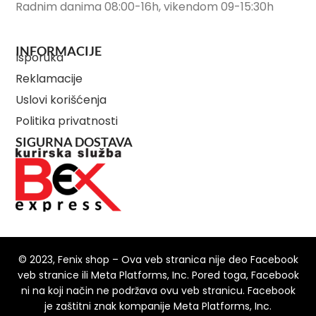
Radnim danima 08:00-16h, vikendom 09-15:30h
INFORMACIJE
Isporuka
Reklamacije
Uslovi korišćenja
Politika privatnosti
SIGURNA DOSTAVA
© 2023, Fenix shop – Ova veb stranica nije deo Facebook
veb stranice ili Meta Platforms, Inc. Pored toga, Facebook
ni na koji način ne podržava ovu veb stranicu. Facebook
je zaštitni znak kompanije Meta Platforms, Inc.