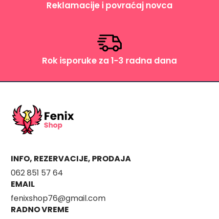
Reklamacije i povraćaj novca
Rok isporuke za 1-3 radna dana
INFO, REZERVACIJE, PRODAJA
062 851 57 64
EMAIL
fenixshop76@gmail.com
RADNO VREME