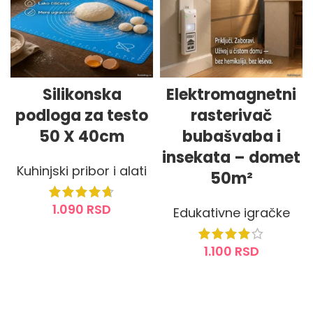
Silikonska
Elektromagnetni
podloga za testo
rasterivač
50 X 40cm
bubašvaba i
insekata – domet
Kuhinjski pribor i alati
50m²
1.090
RSD
Edukativne igračke
DODAJ U KORPU
1.100
RSD
DODAJ U KORPU