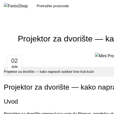
Projektor za dvorište — ka
02
JUN
Projektor za dvorište — kako napraviti outdoor kino kod kuće
Projektor za dvorište — kako napra
Uvod
Projektor za dvorište omogućava vam da filmove, sportske ut