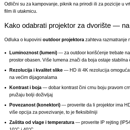
Odlični su za kampovanje, piknik na prirodi ili za pozicije u vr
film ili utakmicu.
Kako odabrati projektor za dvorište — na 
Odluka o kupovini
outdoor projektora
zahteva razmatranje ne
Luminoznost (lumeni)
— za outdoor korišćenje trebate n
prostor obasen. Više lumena znači da boja ostaje stabilna č
Rezolucija i kvalitet slike
— HD ili 4K rezolucija omogućava 
na većim dijagonalama
Kontrast i boja
— dobar kontrast čini crnu boju pravom crno
pružaju bolji doživljaj
Povezanost (konektori)
— proverite da li projektor ima HD
više opcija za povezivanje, to je fleksibilniji
Zaštita od vlage i temperatura
— proverite IP rejting (IP
10°C i 40°C