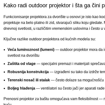
Kako radi outdoor projektor i šta ga čini
Funkcionisanje projektora za dvorište u osnovi je isto kao ko
projektuje na belo platno ili zid, stvarajući sliku koju gledate
dnevnoj svetlosti, u različitim vremenskim uslovima i često u v
Ključne razlike outdoor projektora od kućnih modela su:
Veća luminoznost (lumeni)
— outdoor projektor mora da im
svetlost na dvorištu
Zaštita od vlage
— specijalni premazi i materijali sprečava
Robusnija konstrukcija
— izgrađeni su tako da izdrže temp
Terenski nosač ili stalak
— često dolaze sa mogućnošću po
Boljeg hlađenja
— ventilatori su često jači jer aparati rade
Prenosni projektor za baštu omogućava vam fleksibilnost — m
kuću.