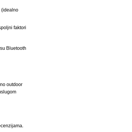
k (idealno
oljni faktori
 su Bluetooth
eno outdoor
 uslugom
recenzijama.