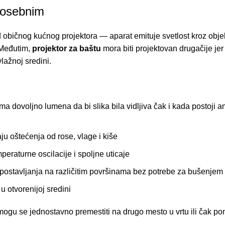
 posebnim
d običnog kućnog projektora — aparat emituje svetlost kroz objek
. Međutim,
projektor za baštu
mora biti projektovan drugačije jer
lažnoj sredini.
a dovoljno lumena da bi slika bila vidljiva čak i kada postoji a
ju oštećenja od rose, vlage i kiše
eraturne oscilacije i spoljne uticaje
stavljanja na različitim površinama bez potrebe za bušenjem 
 u otvorenijoj sredini
ogu se jednostavno premestiti na drugo mesto u vrtu ili čak po