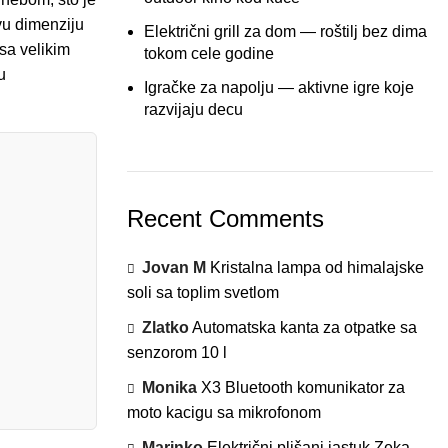
vu dimenziju
Električni grill za dom — roštilj bez dima
 sa velikim
tokom cele godine
u
Igračke za napolju — aktivne igre koje
razvijaju decu
Recent Comments
Jovan M
Kristalna lampa od himalajske
soli sa toplim svetlom
Zlatko
Automatska kanta za otpatke sa
senzorom 10 l
Monika
X3 Bluetooth komunikator za
moto kacigu sa mikrofonom
Marinko
Električni plišani jastuk Zeka