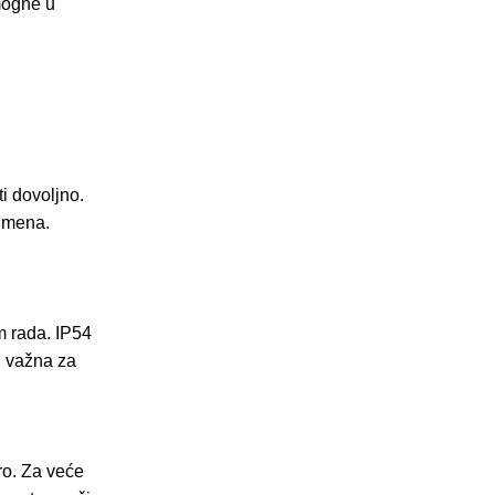
mogne u
i dovoljno.
lumena.
m rada. IP54
su važna za
bro. Za veće