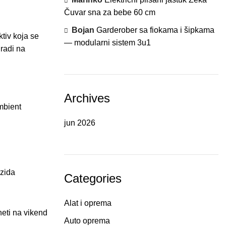
Čuvar sna za bebe 60 cm
Bojan
Garderober sa fiokama i šipkama
tiv koja se
— modularni sistem 3u1
 radi na
Archives
mbient
jun 2026
zida
Categories
Alat i oprema
neti na vikend
Auto oprema