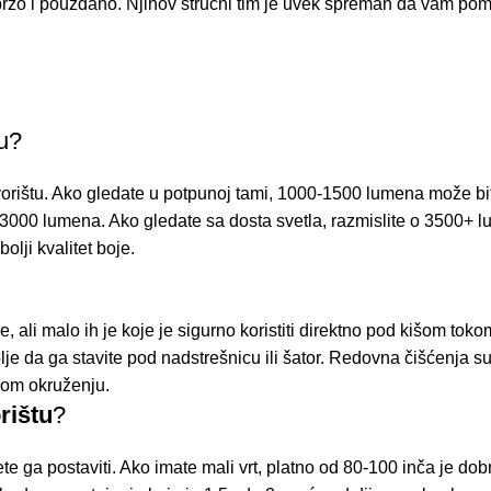
e brzo i pouzdano. Njihov stručni tim je uvek spreman da vam po
tu?
vorištu. Ako gledate u potpunoj tami, 1000-1500 lumena može bit
0-3000 lumena. Ako gledate sa dosta svetla, razmislite o 3500+ 
olji kvalitet boje.
 ali malo ih je koje je sigurno koristiti direktno pod kišom toko
bolje da ga stavite pod nadstrešnicu ili šator. Redovna čišćenja 
nom okruženju.
rištu
?
ete ga postaviti. Ako imate mali vrt, platno od 80-100 inča je do