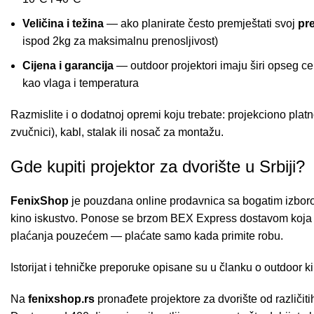
Veličina i težina
— ako planirate često premještati svoj
pr
ispod 2kg za maksimalnu prenosljivost)
Cijena i garancija
— outdoor projektori imaju širi opseg cen
kao vlaga i temperatura
Razmislite i o dodatnoj opremi koju trebate: projekciono platn
zvučnici), kabl, stalak ili nosač za montažu.
Gde kupiti projektor za dvorište u Srbiji?
FenixShop
je pouzdana online prodavnica sa bogatim izborom
kino iskustvo. Ponose se brzom BEX Express dostavom koja
plaćanja pouzećem — plaćate samo kada primite robu.
Istorijat i tehničke preporuke opisane su u članku o
outdoor k
Na
fenixshop.rs
pronađete projektore za dvorište od različiti