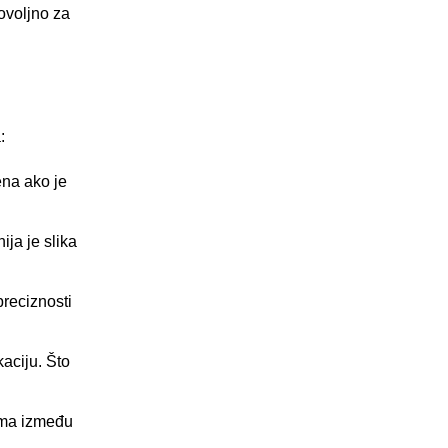
dovoljno za
:
ena ako je
ija je slika
preciznosti
aciju. Što
rama između