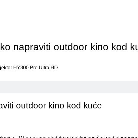
TEHNIKA
ko napraviti outdoor kino kod k
viti outdoor kino kod kuće
akmice i TV programe gledate na velikoj površini pod otvorenim