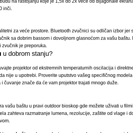
i budu na rastojanju koje je 1,5x do 2x veće od dijagonale ekran
 inči.
litetni za veće prostore. Bluetooth zvučnici su odličan izbor jer 
vučnik sa dobrim bassom i dovoljnom glasnoćom za vašu baštu.
ji zvučnik je preporuka.
u
u dobrom stanju?
jte projektor od ekstremnih temperaturnih oscilacija i direktne
ada nije u upotrebi. Proverite uputstvo vašeg specifičnog model
ta i čuvanje znače da će vam projektor trajati mnogo duže.
vara vašu baštu u pravi outdoor bioskop gde možete uživati u film
a zahteva razmatranje lumena, rezolucije, zaštite od vlage i d
avom.