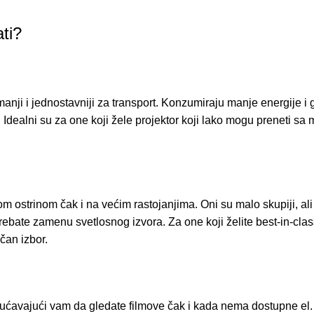
ati?
 manji i jednostavniji za transport. Konzumiraju manje energije i
 Idealni su za one koji žele projektor koji lako mogu preneti sa
nom ostrinom čak i na većim rastojanjima. Oni su malo skupiji, al
trebate zamenu svetlosnog izvora. Za one koji želite best-in-class
ičan izbor.
ućavajući vam da gledate filmove čak i kada nema dostupne el. 