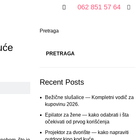
062 851 57 64
Pretraga
uće
PRETRAGA
Recent Posts
Bežične slušalice — Kompletni vodič za
kupovinu 2026.
Epilator za žene — kako odabrati i šta
očekivati od prvog korišćenja
Projektor za dvorište — kako napraviti
outdoor kino kod kuće
 nebom, što je