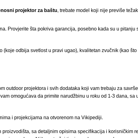
enosni projektor za baštu
, trebate model koji nije previše teža
a. Provjerite šta pokriva garancija, posebno kada su u pitanju sp
o (koje odbija svetlost u pravi ugao), kvalitetan zvučnik (kao što
 outdoor projektora i svih dodataka koji vam trebaju za savrš
 vam omogućava da primite narudžbinu u roku od 1-3 dana, sa
inima i projekcijama na otvorenom na Vikipediji
.
h proizvodišta, sa detaljnim opisima specifikacija i korisničkim 