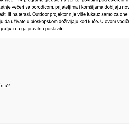
tnje večeri sa porodicom, prijateljima i komšijama dobijaju no
ti ili na terasi. Outdoor projektor nije više luksuz samo za one
 da uživate u bioskopskom doživljaju kod kuće. U ovom vodič
apolju
i da ga pravilno postavite.
žnju?