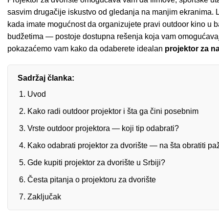
sasvim drugačije iskustvo od gledanja na manjim ekranima. Le
kada imate mogućnost da organizujete pravi outdoor kino u baš
budžetima — postoje dostupna rešenja koja vam omogućavaju
pokazaćemo vam kako da odaberete idealan
projektor za n
Sadržaj članka:
Uvod
Kako radi outdoor projektor i šta ga čini posebnim
Vrste outdoor projektora — koji tip odabrati?
Kako odabrati projektor za dvorište — na šta obratiti pa
Gde kupiti projektor za dvorište u Srbiji?
Česta pitanja o projektoru za dvorište
Zaključak