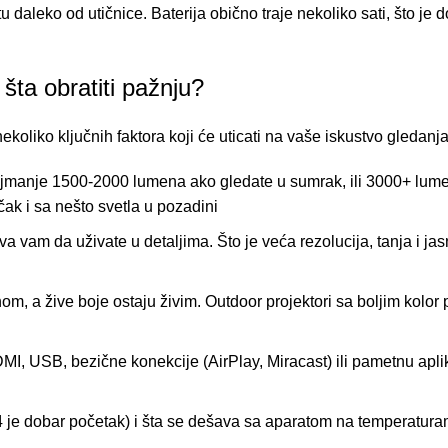
tu daleko od utičnice. Baterija obično traje nekoliko sati, što je 
šta obratiti pažnju?
koliko ključnih faktora koji će uticati na vaše iskustvo gledanja
ajmanje 1500-2000 lumena ako gledate u sumrak, ili 3000+ lum
ak i sa nešto svetla u pozadini
vam da uživate u detaljima. Što je veća rezolucija, tanja i jasn
m, a žive boje ostaju živim. Outdoor projektori sa boljim kolor 
MI, USB, bezične konekcije (AirPlay, Miracast) ili pametnu aplik
54 je dobar početak) i šta se dešava sa aparatom na temperatu