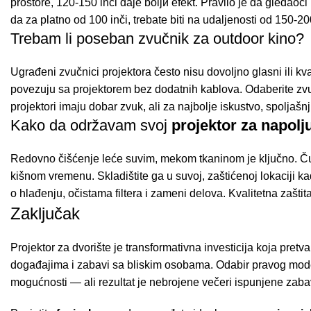
prostore, 120-150 inči daje boljи efekt. Pravilo je da gledaoc
da za platno od 100 inči, trebate biti na udaljenosti od 150-200
Trebam li poseban zvučnik za outdoor kino?
Ugrađeni zvučnici projektora često nisu dovoljno glasni ili kva
povezuju sa projektorem bez dodatnih kablova. Odaberite z
projektori imaju dobar zvuk, ali za najbolje iskustvo, spolјašn
Kako da održavam svoj
projektor za napolj
Redovno čišćenje leće suvim, mekom tkaninom je ključno. Čuva
kišnom vremenu. Skladištite ga u suvoj, zaštićenoj lokaciji k
o hlađenju, očistama filtera i zameni delova. Kvalitetna zašti
Zaključak
Projektor za dvorište je transformativna investicija koja pret
događajima i zabavi sa bliskim osobama. Odabir pravog model
mogućnosti — ali rezultat je nebrojene večeri ispunjene zab