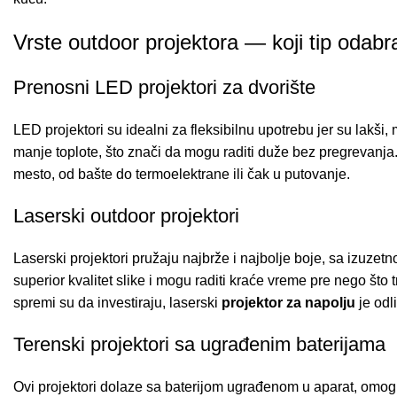
Vrste outdoor projektora — koji tip odabr
Prenosni LED projektori za dvorište
LED projektori su idealni za fleksibilnu upotrebu jer su lakši,
manje toplote, što znači da mogu raditi duže bez pregrevanja.
mesto, od bašte do termoelektrane ili čak u putovanje.
Laserski outdoor projektori
Laserski projektori pružaju najbrže i najbolje boje, sa izuzet
superior kvalitet slike i mogu raditi kraće vreme pre nego što 
spremi su da investiraju, laserski
projektor za napolju
je odl
Terenski projektori sa ugrađenim baterijama
Ovi projektori dolaze sa baterijom ugrađenom u aparat, omog