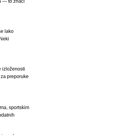
a — to znači
se lako
 Neki
 izloženosti
a za preporuke
ima, sportskim
odatnih