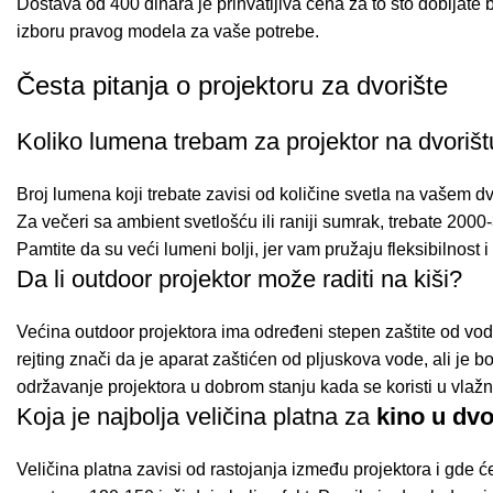
Dostava od 400 dinara je prihvatljiva cena za to što dobijat
izboru pravog modela za vaše potrebe.
Česta pitanja o projektoru za dvorište
Koliko lumena trebam za projektor na dvoriš
Broj lumena koji trebate zavisi od količine svetla na vašem d
Za večeri sa ambient svetlošću ili raniji sumrak, trebate 200
Pamtite da su veći lumeni bolji, jer vam pružaju fleksibilnost i b
Da li outdoor projektor može raditi na kiši?
Većina outdoor projektora ima određeni stepen zaštite od vode,
rejting znači da je aparat zaštićen od pljuskova vode, ali je 
održavanje projektora u dobrom stanju kada se koristi u vlaž
Koja je najbolja veličina platna za
kino u dvo
Veličina platna zavisi od rastojanja između projektora i gde ć