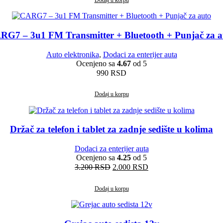
bila:
2.399 RSD.
7.000 RSD.
RG7 – 3u1 FM Transmitter + Bluetooth + Punjač za a
Auto elektronika
,
Dodaci za enterijer auta
Ocenjeno sa
4.67
od 5
990
RSD
Dodaj u korpu
Držač za telefon i tablet za zadnje sedište u kolima
Dodaci za enterijer auta
Ocenjeno sa
4.25
od 5
Originalna
Trenutna
3.200
RSD
2.000
RSD
cena
cena
je
je:
Dodaj u korpu
bila:
2.000 RSD.
3.200 RSD.