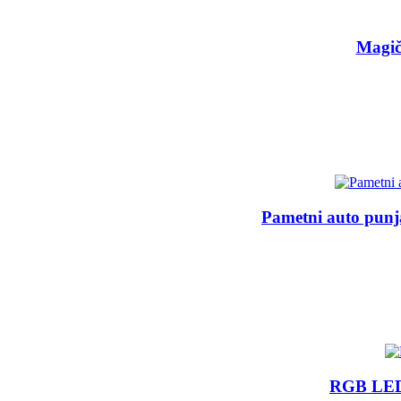
Magič
Pametni auto punj
RGB LED 