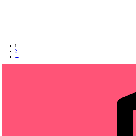
1
2
→