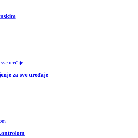
inskim
nje za sve uređaje
Kontrolom