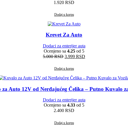
1.920
RSD
Dodaj u korpu
Krevet Za Auto
Dodaci za enterijer auta
Ocenjeno sa
4.25
od 5
Originalna
Trenutna
5.000
RSD
3.999
RSD
cena
cena
je
je:
Dodaj u korpu
bila:
3.999 RSD.
5.000 RSD.
 za Auto 12V od Nerđajućeg Čelika – Putno Kuvalo za
Dodaci za enterijer auta
Ocenjeno sa
4.33
od 5
2.400
RSD
Dodaj u korpu