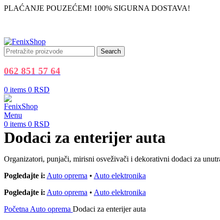
PLAĆANJE POUZEĆEM! 100% SIGURNA DOSTAVA!
Search
062 851 57 64
0
items
0
RSD
Menu
0
items
0
RSD
Dodaci za enterijer auta
Organizatori, punjači, mirisni osveživači i dekorativni dodaci za unut
Pogledajte i:
Auto oprema
•
Auto elektronika
Pogledajte i:
Auto oprema
•
Auto elektronika
Početna
Auto oprema
Dodaci za enterijer auta