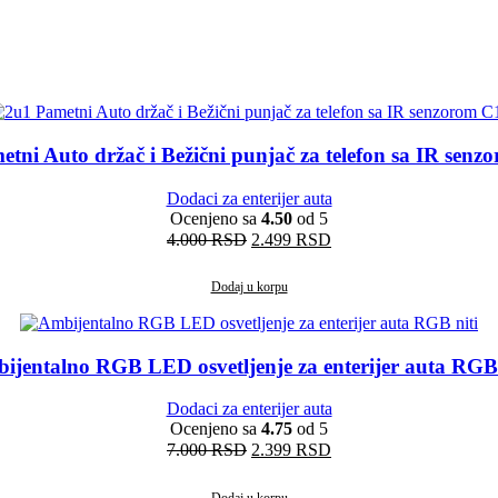
tni Auto držač i Bežični punjač za telefon sa IR sen
Dodaci za enterijer auta
Ocenjeno sa
4.50
od 5
Originalna
Trenutna
4.000
RSD
2.499
RSD
cena
cena
je
je:
Dodaj u korpu
bila:
2.499 RSD.
4.000 RSD.
ijentalno RGB LED osvetljenje za enterijer auta RGB 
Dodaci za enterijer auta
Ocenjeno sa
4.75
od 5
Originalna
Trenutna
7.000
RSD
2.399
RSD
cena
cena
je
je:
Dodaj u korpu