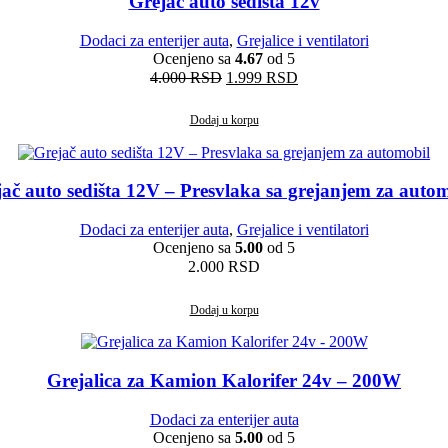
Grejac auto sedista 12v
Dodaci za enterijer auta
,
Grejalice i ventilatori
Ocenjeno sa
4.67
od 5
Originalna
Trenutna
4.000
RSD
1.999
RSD
cena
cena
je
je:
Dodaj u korpu
bila:
1.999 RSD.
4.000 RSD.
ač auto sedišta 12V – Presvlaka sa grejanjem za auto
Dodaci za enterijer auta
,
Grejalice i ventilatori
Ocenjeno sa
5.00
od 5
2.000
RSD
Dodaj u korpu
Grejalica za Kamion Kalorifer 24v – 200W
Dodaci za enterijer auta
Ocenjeno sa
5.00
od 5