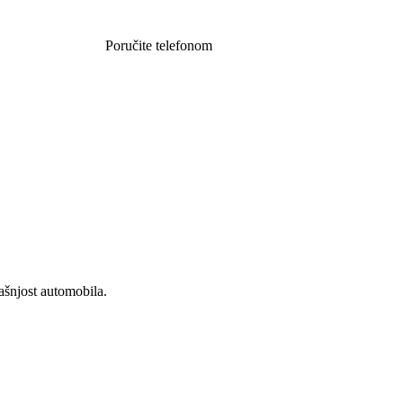
Poručite telefonom
062 851 57 64
rašnjost automobila.