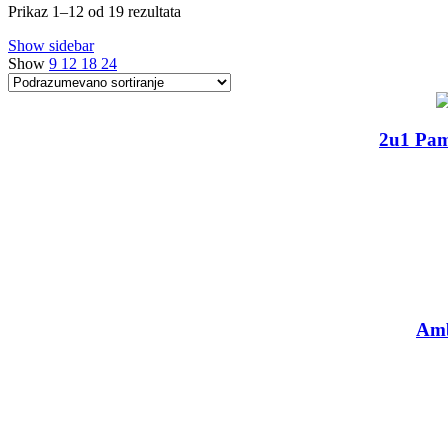
Prikaz 1–12 od 19 rezultata
Show sidebar
Show
9
12
18
24
-38%
2u1 Pame
-66%
Amb