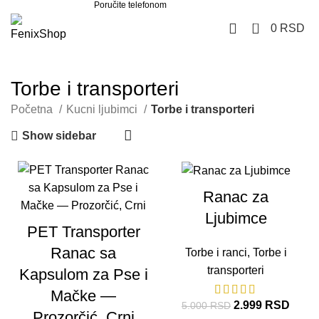
Poručite telefonom
062 851 57 64
0
0
RSD
Torbe i transporteri
Početna
Kucni ljubimci
Torbe i transporteri
Show sidebar
-40%
Ranac za
Ljubimce
PET Transporter
Ranac sa
Torbe i ranci
,
Torbe i
transporteri
Kapsulom za Pse i
Mačke —
2.999
RSD
5.000
RSD
Prozorčić, Crni