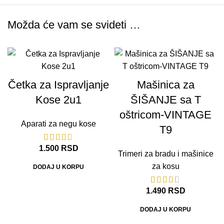
Možda će vam se svideti …
Četka za Ispravljanje
Mašinica za
Kose 2u1
ŠIŠANJE sa T
oštricom-VINTAGE
Aparati za negu kose
T9
1.500
RSD
Trimeri za bradu i mašinice
za kosu
DODAJ U KORPU
1.490
RSD
DODAJ U KORPU