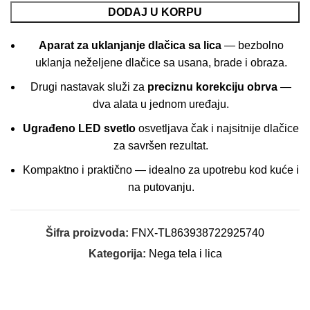
DODAJ U KORPU
Aparat za uklanjanje dlačica sa lica
— bezbolno
uklanja neželjene dlačice sa usana, brade i obraza.
Drugi nastavak služi za
preciznu korekciju obrva
—
dva alata u jednom uređaju.
Ugrađeno LED svetlo
osvetljava čak i najsitnije dlačice
za savršen rezultat.
Kompaktno i praktično — idealno za upotrebu kod kuće i
na putovanju.
Šifra proizvoda:
FNX-TL863938722925740
Kategorija:
Nega tela i lica