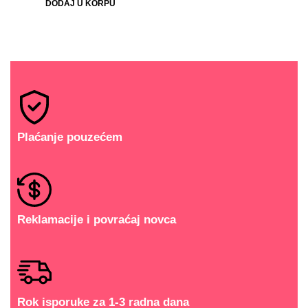
DODAJ U KORPU
Plaćanje pouzećem
Reklamacije i povraćaj novca
Rok isporuke za 1-3 radna dana