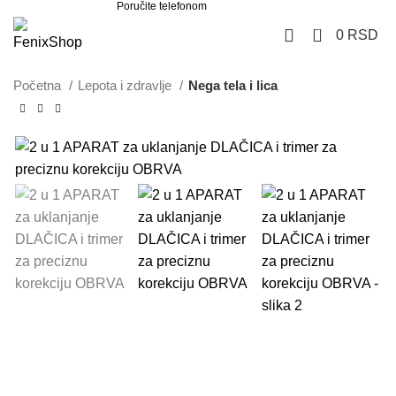
Poručite telefonom
062 851 57 64
0
0
RSD
Početna
Lepota i zdravlje
Nega tela i lica