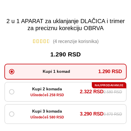
2 u 1 APARAT za uklanjanje DLAČICA i trimer
za preciznu korekciju OBRVA
(
4
recenzije korisnika)
1.290
RSD
1.290 RSD
Kupi 1 komad
NAJPRODAVANIJE
Kupi 2 komada
2.322 RSD
2.580 RSD
Uštedećeš 258 RSD
Kupi 3 komada
3.290 RSD
3.870 RSD
Uštedećeš 580 RSD