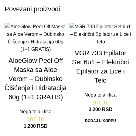
Povezani proizvodi
VGR 733 Epilator
AloeGlow Peel Off
Set 6u1 – Električni
Maska sa Aloe
Epilator za Lice i
Verom – Dubinsko
Telo
Čišćenje i Hidratacija
Nega tela i lica
60g (1+1 GRATIS)
3.200
RSD
Nega tela i lica
DODAJ U KORPU
1.200
RSD