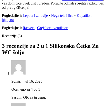
vaš dom biće uvek čist i uređen. Poručite odmah i osetite razliku već
od prvog čišćenja!
Pogledajte i:
Lepota i zdravlje
•
Nega tela i lica
•
Kupatilo i
higijena
Pogledajte i:
Rasveta
|
Grejalice i ventilatori
Recenzije (3)
3 recenzije za
2 u 1 Silikonska Četka Za
WC šolju
Sofija
–
jul 16, 2025
Ocenjeno sa
4
od 5
Sasvim OK za tu cenu.