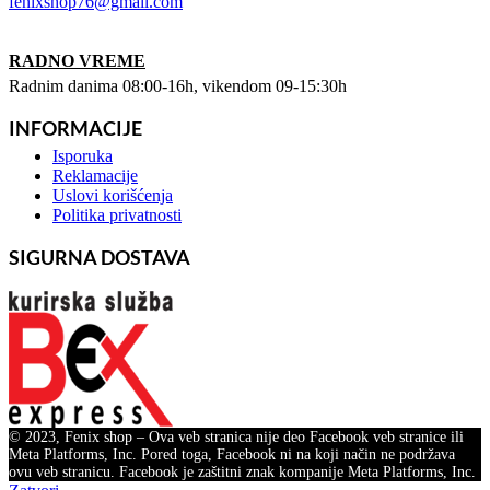
fenixshop76@gmail.com
RADNO VREME
Radnim danima 08:00-16h, vikendom 09-15:30h
INFORMACIJE
Menu
Isporuka
Reklamacije
Uslovi korišćenja
Politika privatnosti
SIGURNA DOSTAVA
© 2023, Fenix shop – Ova veb stranica nije deo Facebook veb stranice ili
Meta Platforms, Inc. Pored toga, Facebook ni na koji način ne podržava
ovu veb stranicu. Facebook je zaštitni znak kompanije Meta Platforms, Inc.