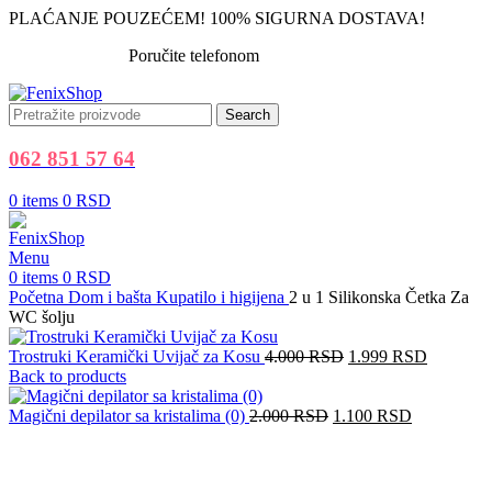
PLAĆANJE POUZEĆEM! 100% SIGURNA DOSTAVA!
-33%
-35%
-41%
-33%
Poručite telefonom
062 851 57 64
Search
062 851 57 64
0
items
0
RSD
Menu
0
items
0
RSD
Početna
Dom i bašta
Kupatilo i higijena
2 u 1 Silikonska Četka Za
WC šolju
Originalna
Trenutna
Trostruki Keramički Uvijač za Kosu
4.000
RSD
1.999
RSD
cena
cena
Back to products
je
je:
Originalna
bila:
Trenutna
1.999 R
Magični depilator sa kristalima (0)
2.000
RSD
1.100
RSD
cena
4.000 RSD.
cena
je
je:
bila:
1.100 RSD