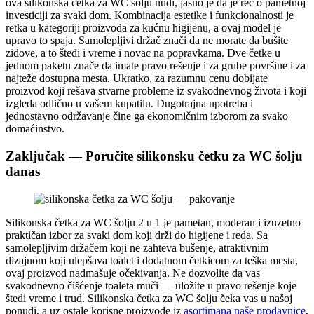
ova silikonska četka za WC šolju nudi, jasno je da je reč o pametnoj
investiciji za svaki dom. Kombinacija estetike i funkcionalnosti je
retka u kategoriji proizvoda za kućnu higijenu, a ovaj model je
upravo to spaja. Samolepljivi držač znači da ne morate da bušite
zidove, a to štedi i vreme i novac na popravkama. Dve četke u
jednom paketu znače da imate pravo rešenje i za grube površine i za
najteže dostupna mesta. Ukratko, za razumnu cenu dobijate
proizvod koji rešava stvarne probleme iz svakodnevnog života i koji
izgleda odlično u vašem kupatilu. Dugotrajna upotreba i
jednostavno održavanje čine ga ekonomičnim izborom za svako
domaćinstvo.
Zaključak — Poručite silikonsku četku za WC šolju
danas
Silikonska četka za WC šolju 2 u 1 je pametan, moderan i izuzetno
praktičan izbor za svaki dom koji drži do higijene i reda. Sa
samolepljivim držačem koji ne zahteva bušenje, atraktivnim
dizajnom koji ulepšava toalet i dodatnom četkicom za teška mesta,
ovaj proizvod nadmašuje očekivanja. Ne dozvolite da vas
svakodnevno čišćenje toaleta muči — uložite u pravo rešenje koje
štedi vreme i trud. Silikonska četka za WC šolju čeka vas u našoj
ponudi, a uz ostale korisne proizvode iz
asortimana naše prodavnice
,