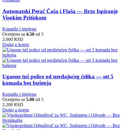
Automatski Perač Čaša i Flaša — Brzo Ispiranje
Visokim Pritiskom
Kupatilo i higijena
Ocenjeno sa
4.50
od 5
2.000
RSD
Dodaj u korpu
Ugaone tuš police od nerđajućeg čelika — set 5
komada bez bušenja
Kupatilo i higijena
Ocenjeno sa
5.00
od 5
2.200
RSD
Dodaj u korpu