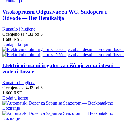
Visokopritisni Odgušivač za WC, Sudoperu i
Odvode — Bez Hemikalija
Kupatilo i higijena
Ocenjeno sa
4.33
od 5
1.680
RSD
Dodaj u korpu
Električni oralni irigator za čišćenje zuba i desni —
vodeni flosser
Kupatilo i higijena
Ocenjeno sa
4.33
od 5
1.600
RSD
Dodaj u korpu