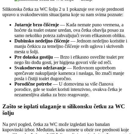
Silikonska četka za WC šolju 2 u 1 pokazuje sve svoje prednosti
upravo u svakodnevnim situacijama koje su nam svima poznate:
Jutarnje brzo čišćenje
— Kada nemate puno vremena, a
hoćete da toalet ostane uredan, ova četka obavlja posao za
samo nekoliko poteza zahvaljujući svom efikasnom obliku.
Dubinsko nedeljno čišćenje
— Jednom nedeljno koristite i
manju četkicu za temeljno čišćenje svih uglova i skrivenih
mesta u šolji.
Pre dolaska gostiju
— Brzo i efikasno osvežite toalet pre
nego što dođu gosti, jer higijena govori više od reči.
Svakodnevno održavanje
— Redovnom upotrebom
sprečavate nakupljanje kamenca i naslaga, što znači manje
posla i čistiji toalet dugoročno.
Porodične potrebe
— U domovima sa više članova
porodice, gde se toalet koristi intenzivno, ovakva četka je
nezamenljiva alatka za brzo reagovanje.
Zašto se isplati ulaganje u silikonsku četku za WC
šolju
Na prvi pogled, četka za WC može izgledati kao banalan
kupovinski izbor. Međutim, kada uzmete u obzir sve prednosti koje