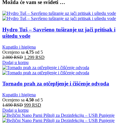
Možda će vam se svideti …
Hydro Tuš – Savršeno tuširanje uz jači pritisak i
uštedu vode
Kupatilo i higijena
Ocenjeno sa
4.75
od 5
Originalna
Trenutna
2.000
RSD
1.299
RSD
cena
cena
Dodaj u korpu
je
je:
bila:
1.299 RSD.
2.000 RSD.
Tornado prah za otčepljenje i čišćenje odvoda
Kupatilo i higijena
Ocenjeno sa
4.50
od 5
Originalna
Trenutna
1.690
RSD
999
RSD
cena
cena
Dodaj u korpu
je
je:
bila:
999 RSD.
1.690 RSD.