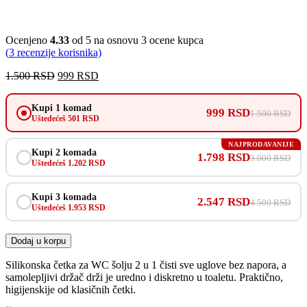
Ocenjeno
4.33
od 5 na osnovu
3
ocene kupca
(
3
recenzije korisnika)
Originalna
Trenutna
1.500
RSD
999
RSD
cena
cena
je
je:
Kupi 1 komad
999 RSD
bila:
999 RSD.
1.500 RSD
Uštedećeš 501 RSD
1.500 RSD.
NAJPRODAVANIJE
Kupi 2 komada
1.798 RSD
3.000 RSD
Uštedećeš 1.202 RSD
Kupi 3 komada
2.547 RSD
4.500 RSD
Uštedećeš 1.953 RSD
Dodaj u korpu
Silikonska četka za WC šolju 2 u 1 čisti sve uglove bez napora, a
samolepljivi držač drži je uredno i diskretno u toaletu. Praktično,
higijenskije od klasičnih četki.