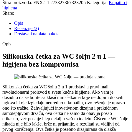
Šifra proizvoda:
FNX-TL273327367323205
Kategorija:
Kupatilo i
higijena
Share:
Opis
Recenzije (3)
Dostava i naplata paketa
Opis
Silikonska četka za WC šolju 2 u 1 —
higijena bez kompromisa
Silikonska četka za WC šolju 2 u 1 predstavlja pravi mali
revolucionarni proizvod u svetu kućne higijene. Ako vam je
dosadilo da se borite sa klasičnim četkama koje ne dopiru do svih
uglova i koje izgledaju neuredno u kupatilu, ovo rešenje je upravo
ono što tražite. Zahvaljujući inovativnom dizajnu i praktičnom
samolepljivom držaču, ova četka ne samo da obavlja posao
efikasno, već postaje i lep detalj u vašem toaletu. Čišćenje WC šolje
nikada nije bilo lakše, brže ni prijatnije, a rezultati su vidljivi od
prvog korišćenja. Ova četka je posebno dizajnirana da olakša