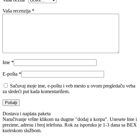
Vaša recenzija
*
Ime
*
E-pošta
*
Sačuvaj moje ime, e-poštu i veb mesto u ovom pregledaču veba
za sledeći put kada komentarišem.
Dostava i naplata paketa
Naručivanje vršite klikom na dugme "dodaj u korpu". Unesete Ime i
prezime, adresu i broj telefona. Rok za isporuku je 1-3 dana sa BEX
kurirskom službom.