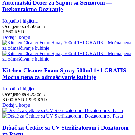
Automatski Dozer za Sapun sa Senzorom —
Bezkontaktno Doziranje
Kupatilo i higijena
Ocenjeno sa
4.50
od 5
1.560
RSD
Dodaj u korpu
Kitchen Cleaner Foam Spray 500ml 1+1 GRATIS –
Moćna pena za odmašćivanje kuhinje
Kupatilo i higijena
Ocenjeno sa
4.75
od 5
Originalna
Trenutna
3.000
RSD
1.999
RSD
cena
cena
Dodaj u korpu
je
je:
bila:
1.999 RSD.
3.000 RSD.
Držač za Četkice sa UV Sterilizatorom i Dozatorom
za Pastu