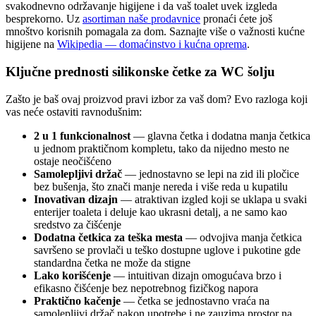
svakodnevno održavanje higijene i da vaš toalet uvek izgleda
besprekorno. Uz
asortiman naše prodavnice
pronaći ćete još
mnoštvo korisnih pomagala za dom. Saznajte više o važnosti kućne
higijene na
Wikipedia — domaćinstvo i kućna oprema
.
Ključne prednosti silikonske četke za WC šolju
Zašto je baš ovaj proizvod pravi izbor za vaš dom? Evo razloga koji
vas neće ostaviti ravnodušnim:
2 u 1 funkcionalnost
— glavna četka i dodatna manja četkica
u jednom praktičnom kompletu, tako da nijedno mesto ne
ostaje neočišćeno
Samolepljivi držač
— jednostavno se lepi na zid ili pločice
bez bušenja, što znači manje nereda i više reda u kupatilu
Inovativan dizajn
— atraktivan izgled koji se uklapa u svaki
enterijer toaleta i deluje kao ukrasni detalj, a ne samo kao
sredstvo za čišćenje
Dodatna četkica za teška mesta
— odvojiva manja četkica
savršeno se provlači u teško dostupne uglove i pukotine gde
standardna četka ne može da stigne
Lako korišćenje
— intuitivan dizajn omogućava brzo i
efikasno čišćenje bez nepotrebnog fizičkog napora
Praktično kačenje
— četka se jednostavno vraća na
samolepljivi držač nakon upotrebe i ne zauzima prostor na