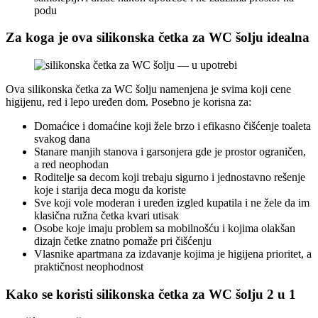
podu
Za koga je ova silikonska četka za WC šolju idealna
Ova silikonska četka za WC šolju namenjena je svima koji cene
higijenu, red i lepo uređen dom. Posebno je korisna za:
Domaćice i domaćine koji žele brzo i efikasno čišćenje toaleta
svakog dana
Stanare manjih stanova i garsonjera gde je prostor ograničen,
a red neophodan
Roditelje sa decom koji trebaju sigurno i jednostavno rešenje
koje i starija deca mogu da koriste
Sve koji vole moderan i uređen izgled kupatila i ne žele da im
klasična ružna četka kvari utisak
Osobe koje imaju problem sa mobilnošću i kojima olakšan
dizajn četke znatno pomaže pri čišćenju
Vlasnike apartmana za izdavanje kojima je higijena prioritet, a
praktičnost neophodnost
Kako se koristi silikonska četka za WC šolju 2 u 1