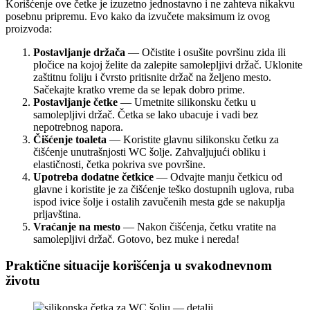
Korišćenje ove četke je izuzetno jednostavno i ne zahteva nikakvu
posebnu pripremu. Evo kako da izvučete maksimum iz ovog
proizvoda:
Postavljanje držača
— Očistite i osušite površinu zida ili
pločice na kojoj želite da zalepite samolepljivi držač. Uklonite
zaštitnu foliju i čvrsto pritisnite držač na željeno mesto.
Sačekajte kratko vreme da se lepak dobro prime.
Postavljanje četke
— Umetnite silikonsku četku u
samolepljivi držač. Četka se lako ubacuje i vadi bez
nepotrebnog napora.
Čišćenje toaleta
— Koristite glavnu silikonsku četku za
čišćenje unutrašnjosti WC šolje. Zahvaljujući obliku i
elastičnosti, četka pokriva sve površine.
Upotreba dodatne četkice
— Odvajte manju četkicu od
glavne i koristite je za čišćenje teško dostupnih uglova, ruba
ispod ivice šolje i ostalih zavučenih mesta gde se nakuplja
prljavština.
Vraćanje na mesto
— Nakon čišćenja, četku vratite na
samolepljivi držač. Gotovo, bez muke i nereda!
Praktične situacije korišćenja u svakodnevnom
životu