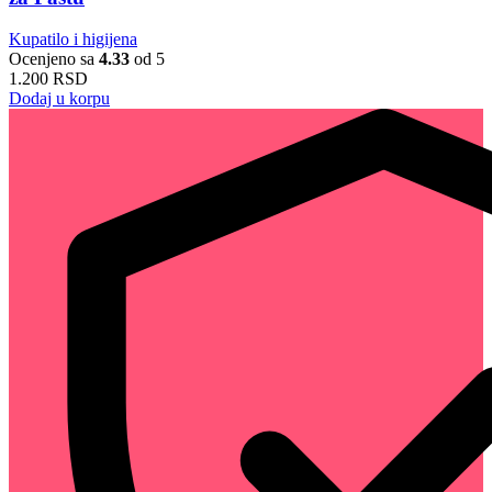
Kupatilo i higijena
Ocenjeno sa
4.33
od 5
1.200
RSD
Dodaj u korpu