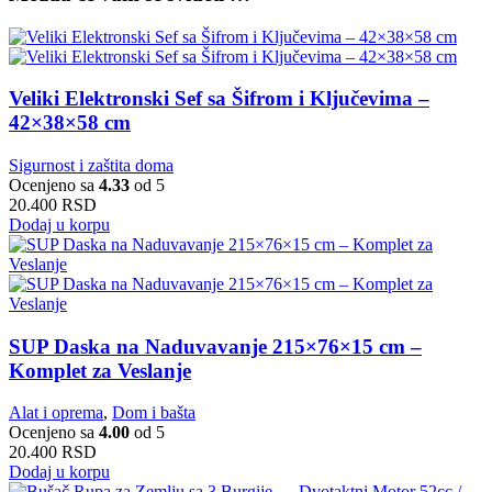
Veliki Elektronski Sef sa Šifrom i Ključevima –
42×38×58 cm
Sigurnost i zaštita doma
Ocenjeno sa
4.33
od 5
20.400
RSD
Dodaj u korpu
SUP Daska na Naduvavanje 215×76×15 cm –
Komplet za Veslanje
Alat i oprema
,
Dom i bašta
Ocenjeno sa
4.00
od 5
20.400
RSD
Dodaj u korpu