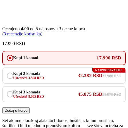
Ocenjeno
4.00
od 5 na osnovu
3
ocene kupca
(
3
recenzije korisnika)
17.990
RSD
17.990 RSD
Kupi 1 komad
NAJPRODAVANIJE
Kupi 2 komada
32.382 RSD
35.980 RSD
Uštedećeš 3.598 RSD
Kupi 3 komada
45.875 RSD
53.970 RSD
Uštedećeš 8.095 RSD
Dodaj u korpu
Set akumulatorskog alata 4u1 donosi bušilicu, kutnu brusilicu,
šrafilicu i hilti u jednom prenosivom koferu — sve što vam treba za