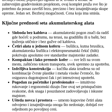
zahtevnijim građevinskim projektom, ovaj komplet pruža sve što je
potrebno da posao završiš brzo, precizno i bez iznajmljivanja skupe
opreme. Jedan set. Bezbroj mogućnosti. Cena koja ima smisla.
Ključne prednosti seta akumulatorskog alata
Sloboda bez kablova
— akumulatorski pogon znači da radiš
gde hoćeš: u podrumu, na terasi, na gradilištu ili u bašti, bez
traženja utičnice i bez gužve od kablova.
Četiri alata u jednom koferu
— bušilica, kutna brusilica,
akumulatorska šrafilica i elektropneumatski čekić (hilti)
pokrivaju apsolutno sve standardne majstorske zadatke.
Kompaktan i lako prenosiv kofer
— sve leži na svom
mestu, zaštićeno tokom transporta, uvek spremno za upotrebu.
Izdržljiva konstrukcija
— kućišta alata izrađena su od
kombinacije čvrste plastike i metala visoke čvrstoće, što
osigurava dugotrajnost čak i pri intenzivnoj upotrebi.
Pogodan za početnike i profesionalce
— intuitivno
rukovanje i ergonomski dizajn čine ovaj set pristupačnim
svakome, dok snaga i pouzdanost zadovoljavaju i iskusne
majstore.
Ušteda novca i prostora
— umesto kupovine četiri alata
odvojeno i iznajmljivanja onoga što nedostaje, dobijаš sve
odjednom po povoljnoj ceni.