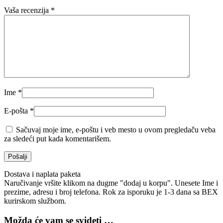
Vaša recenzija
*
Ime
*
E-pošta
*
Sačuvaj moje ime, e-poštu i veb mesto u ovom pregledaču veba
za sledeći put kada komentarišem.
Dostava i naplata paketa
Naručivanje vršite klikom na dugme "dodaj u korpu". Unesete Ime i
prezime, adresu i broj telefona. Rok za isporuku je 1-3 dana sa BEX
kurirskom službom.
Možda će vam se svideti …