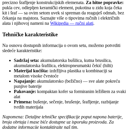
precizno šrafljenje konstrukcijskih elemenata.
Za hitne popravke:
pukla cev, odlepljen keramički element, pukotina u zidu koja čeka
kit i šraf — sa ovim setom uvek si spreman da reaguješ odmah, bez
čekanja na majstora. Saznajte više o tipovima ručnih i električnih
alata i njihovoj nameni na
Wikipedia — ručni alati
.
Tehničke karakteristike
Na osnovu dostupnih informacija o ovom setu, možemo potvrditi
sledeće karakteristike:
Sadržaj seta:
akumulatorska bušilica, kutna brusilica,
akumulatorska šrafilica, elektropneumatski čekić (hilti)
Materijal kućišta:
izdržljiva plastika u kombinaciji sa
metalom visoke čvrstoće
Napajanje:
akumulatorsko (bežično) — sve alate pokreću
punjive baterije
Pakovanje:
kompaktan kofer sa formiranim ležištem za svaki
alat
Primena:
bušenje, sečenje, brušenje, šrafljenje, razbijanje
tvrđih materijala
Napomena: Detaljne tehničke specifikacije poput napona baterije,
broja obrtaja i mase biće dostupne uz isporuku proizvoda. Za
dodatne informacije kontaktirajte naš tim.