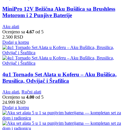
MiniPro 12V Bežična Aku Bušilica sa Brushless
Motorom i 2 Punjive Baterije
Aku alati
Ocenjeno sa
4.67
od 5
2.500
RSD
Dodaj u korpu
4u1 Tornado Set Alata u Koferu – Aku Bušilica,
Brusilica, Odvijač i Šrafilica
Aku alati
,
Ručni alati
Ocenjeno sa
4.00
od 5
24.999
RSD
Dodaj u korpu