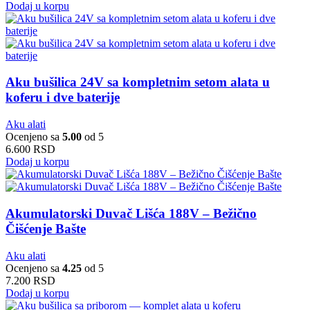
Dodaj u korpu
Aku bušilica 24V sa kompletnim setom alata u
koferu i dve baterije
Aku alati
Ocenjeno sa
5.00
od 5
6.600
RSD
Dodaj u korpu
Akumulatorski Duvač Lišća 188V – Bežično
Čišćenje Bašte
Aku alati
Ocenjeno sa
4.25
od 5
7.200
RSD
Dodaj u korpu