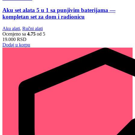
Aku set alata 5 u 1 sa punjivim baterijama —
kompletan set za dom i radionicu
Aku alati
,
Ručni alati
Ocenjeno sa
4.75
od 5
19.000
RSD
Dodaj u korpu