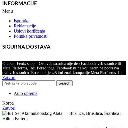
INFORMACIJE
Menu
Isporuka
Reklamacije
Uslovi korišćenja
Politika privatnosti
SIGURNA DOSTAVA
© 2023, Fenix shop – Ova veb stranica nije deo Facebook veb stranice ili
Meta Platforms, Inc. Pored toga, Facebook ni na koji način ne podržava
ovu veb stranicu. Facebook je zaštitni znak kompanije Meta Platforms, Inc.
Zatvori
Search
Auto oprema
Korpa
Zatvori