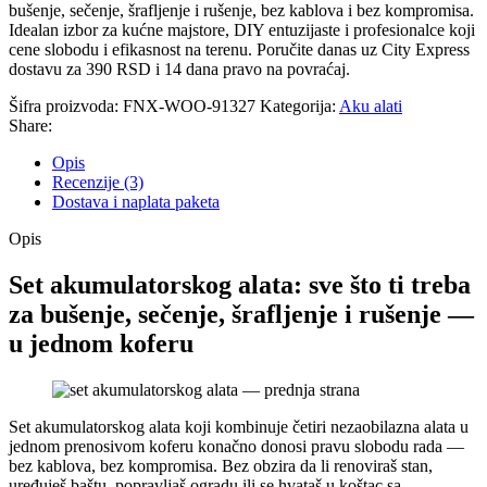
bušenje, sečenje, šrafljenje i rušenje, bez kablova i bez kompromisa.
Idealan izbor za kućne majstore, DIY entuzijaste i profesionalce koji
cene slobodu i efikasnost na terenu. Poručite danas uz City Express
dostavu za 390 RSD i 14 dana pravo na povraćaj.
Šifra proizvoda:
FNX-WOO-91327
Kategorija:
Aku alati
Share:
Opis
Recenzije (3)
Dostava i naplata paketa
Opis
Set akumulatorskog alata: sve što ti treba
za bušenje, sečenje, šrafljenje i rušenje —
u jednom koferu
Set akumulatorskog alata koji kombinuje četiri nezaobilazna alata u
jednom prenosivom koferu konačno donosi pravu slobodu rada —
bez kablova, bez kompromisa. Bez obzira da li renoviraš stan,
uređuješ baštu, popravljaš ogradu ili se hvatаš u koštac sa