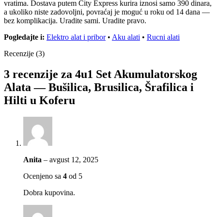
vratima. Dostava putem City Express kurira iznosi samo 390 dinara,
a ukoliko niste zadovoljni, povraćaj je moguć u roku od 14 dana —
bez komplikacija. Uradite sami. Uradite pravo.
Pogledajte i:
Elektro alat i pribor
•
Aku alati
•
Rucni alati
Recenzije (3)
3 recenzije za
4u1 Set Akumulatorskog
Alata — Bušilica, Brusilica, Šrafilica i
Hilti u Koferu
Anita
–
avgust 12, 2025
Ocenjeno sa
4
od 5
Dobra kupovina.