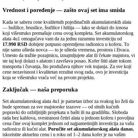
Vrednost i poređenje — zašto ovaj set ima smisla
Kada se saberu cene kvalitetnih pojedinačnih akumulatorskih alata
— bušilice, brusilice, šrafilice i hiltija — lako se dolazi do iznosa
koji višestruko premašuje cenu ovog kompleta. Set akumulatorskog
alata 4u1 omogućava vam da za jednu razumnu investiciju od
17.990 RSD
dobijete potpuno opremljenu radionicu u koferu. To
nije samo ušteda novca — to je ušteda vremena, prostora i živaca.
Umesto da tražite pozajmicu, iznajmljujete alat ili čekate majstora, vi
ste taj koji dolazi s alatom i završava posao. Kofer štiti alate tokom
transporta i čuvanja, što produžava njihov vek trajanja. Za sve koji
cene nezavisnost i kvalitetan rezultat svog rada, ovo je investicija
koja se višestruko vraća već na prvom projektu.
Zaključak — naša preporuka
Set akumulatorskog alata 4u1 je pametan izbor za svakog ko želi da
bude spreman za sve majstorske izazove — od sitnih kućnih
popravki do ozbiljnijih projekata u bašti ili na gradilištu. Sloboda
rada bez kablova, svestranost četiri alata u jednom koferu i povoljna
cena čine ovaj komplet jednom od najpametinijih investicija za vašu
radionicu ili kućni alat.
Poručite set akumulatorskog alata danas
,
iskoristite aktuelnu cenu i u roku od 1–2 dana kofer je na vašim