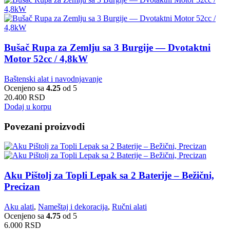
Bušač Rupa za Zemlju sa 3 Burgije — Dvotaktni
Motor 52cc / 4,8kW
Baštenski alat i navodnjavanje
Ocenjeno sa
4.25
od 5
20.400
RSD
Dodaj u korpu
Povezani proizvodi
Aku Pištolj za Topli Lepak sa 2 Baterije – Bežični,
Precizan
Aku alati
,
Nameštaj i dekoracija
,
Ručni alati
Ocenjeno sa
4.75
od 5
6.000
RSD