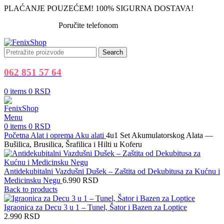
PLAĆANJE POUZEĆEM! 100% SIGURNA DOSTAVA!
Poručite telefonom
062 851 57 64
Search
062 851 57 64
0
items
0
RSD
Menu
0
items
0
RSD
Početna
Alat i oprema
Aku alati
4u1 Set Akumulatorskog Alata —
Bušilica, Brusilica, Šrafilica i Hilti u Koferu
Antidekubitalni Vazdušni Dušek – Zaštita od Dekubitusa za Kućnu i
Medicinsku Negu
6.990
RSD
Back to products
Igraonica za Decu 3 u 1 – Tunel, Šator i Bazen za Loptice
2.990
RSD