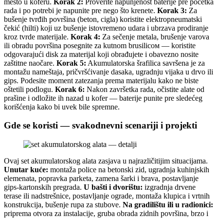
mesto u koferu.
Korak 2:
Proverite napunjenost baterije pre početka
rada i po potrebi je napunite pre nego što krenete.
Korak 3:
Za
bušenje tvrđih površina (beton, cigla) koristite elektropneumatski
čekić (hilti) koji uz bušenje istovremeno udara i ubrzava prodiranje
kroz tvrde materijale.
Korak 4:
Za sečenje metala, brušenje varova
ili obradu površina posegnite za kutnom brusilicом — koristite
odgovarajući disk za materijal koji obrađujete i obavezno nosite
zaštitne naočare.
Korak 5:
Akumulatorska šrafilica savršena je za
montažu nameštaja, pričvršćivanje dasaka, ugradnju vijaka u drvo ili
gips. Podesite moment zatezanja prema materijalu kako ne biste
oštetili podlogu.
Korak 6:
Nakon završetka rada, očistite alate od
prašine i odložite ih nazad u kofer — baterije punite pre sledećeg
korišćenja kako bi uvek bile spremne.
Gde se koristi — svakodnevni scenariji i projekti
Ovaj set akumulatorskog alata zasjava u najrazličitijim situacijama.
Unutar kuće:
montaža police na betonski zid, ugradnja kuhinjskih
elemenata, popravka parketa, zamena šarki i brava, postavljanje
gips-kartonskih pregrada.
U bašti i dvorištu:
izgradnja drvene
terase ili nadstrešnice, postavljanje ograde, montaža klupica i vrtnih
konstrukcija, bušenje rupa za stubove.
Na gradilištu ili u radionici:
priprema otvora za instalacije, gruba obrada zidnih površina, brzo i