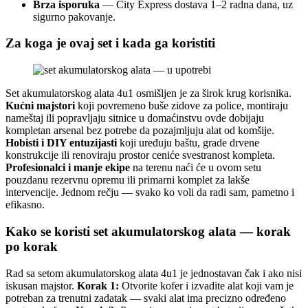
Brza isporuka
— City Express dostava 1–2 radna dana, uz
sigurno pakovanje.
Za koga je ovaj set i kada ga koristiti
Set akumulatorskog alata 4u1 osmišljen je za širok krug korisnika.
Kućni majstori
koji povremeno buše zidove za police, montiraju
nameštaj ili popravljaju sitnice u domaćinstvu ovde dobijaju
kompletan arsenal bez potrebe da pozajmljuju alat od komšije.
Hobisti i DIY entuzijasti
koji uređuju baštu, grade drvene
konstrukcije ili renoviraju prostor ceniće svestranost kompleta.
Profesionalci i manje ekipe
na terenu naći će u ovom setu
pouzdanu rezervnu opremu ili primarni komplet za lakše
intervencije. Jednom rečju — svako ko voli da radi sam, pametno i
efikasno.
Kako se koristi set akumulatorskog alata — korak
po korak
Rad sa setom akumulatorskog alata 4u1 je jednostavan čak i ako nisi
iskusan majstor.
Korak 1:
Otvorite kofer i izvadite alat koji vam je
potreban za trenutni zadatak — svaki alat ima precizno određeno