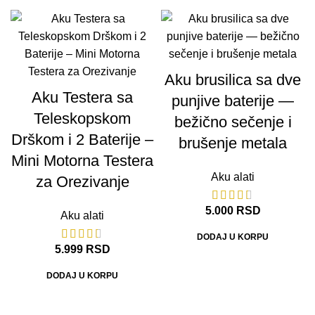
Aku brusilica sa dve
Aku Testera sa
punjive baterije —
Teleskopskom
bežično sečenje i
Drškom i 2 Baterije –
brušenje metala
Mini Motorna Testera
Aku alati
za Orezivanje
5.000
RSD
Aku alati
DODAJ U KORPU
5.999
RSD
DODAJ U KORPU