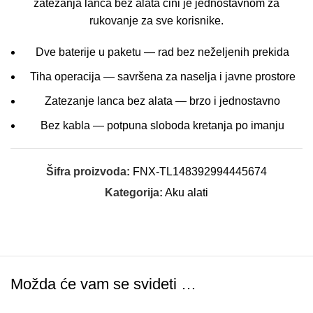
zatezanja lanca bez alata čini je jednostavnom za
rukovanje za sve korisnike.
Dve baterije u paketu — rad bez neželjenih prekida
Tiha operacija — savršena za naselja i javne prostore
Zatezanje lanca bez alata — brzo i jednostavno
Bez kabla — potpuna sloboda kretanja po imanju
Šifra proizvoda:
FNX-TL148392994445674
Kategorija:
Aku alati
Možda će vam se svideti …