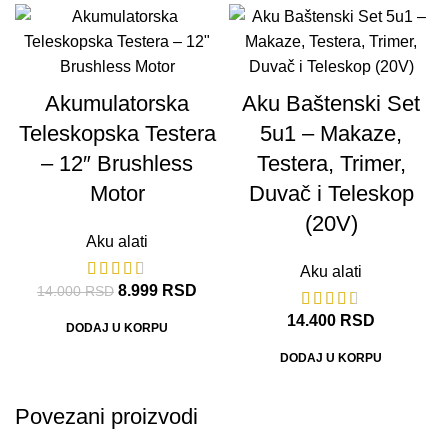
-36%
Akumulatorska
Aku Baštenski Set
Teleskopska Testera
5u1 – Makaze,
– 12″ Brushless
Testera, Trimer,
Motor
Duvač i Teleskop
(20V)
Aku alati
Aku alati
8.999
RSD
14.000
RSD
14.400
RSD
DODAJ U KORPU
DODAJ U KORPU
Povezani proizvodi