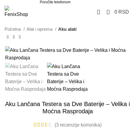
Poručite telefonom
062 851 57 64
0
0
RSD
Početna
Alat i oprema
Aku alati
-50%
Aku Lančana Testera sa Dve Baterije – Velika i
Moćna Rasprodaja
(
3
recenzije korisnika)