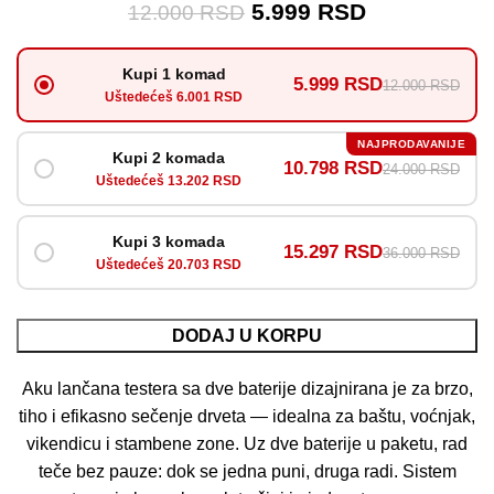
5.999
RSD
12.000
RSD
Kupi 1 komad
5.999 RSD
12.000 RSD
Uštedećeš 6.001 RSD
NAJPRODAVANIJE
Kupi 2 komada
10.798 RSD
24.000 RSD
Uštedećeš 13.202 RSD
Kupi 3 komada
15.297 RSD
36.000 RSD
Uštedećeš 20.703 RSD
DODAJ U KORPU
Aku lančana testera sa dve baterije dizajnirana je za brzo,
tiho i efikasno sečenje drveta — idealna za baštu, voćnjak,
vikendicu i stambene zone. Uz dve baterije u paketu, rad
teče bez pauze: dok se jedna puni, druga radi. Sistem