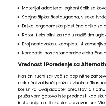
Materijal adaptera: legirani čelik sa 
Spojna šipka: šestougaona, visoke tvrd
Drška: ergonomska plastična drška za 
Rotor: fleksibilni, za rad u različitim ugl
Broj nastavaka u kompletu: 4 zamenjiva n
Kompatibilnost: standardne električne b
Vrednost i Poređenje sa Alterna
Klasični ručni zakivač za pop nitne zahtev
električni zakivači pružaju visoku efikasn
korisnika. Ovaj adapter predstavlja zlatn
pruža vam gotovo iste prednosti kao sku
instalacijom niti skupim održavanjem. Više