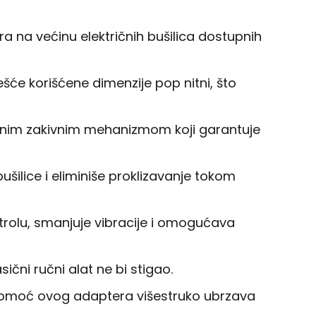
a na većinu električnih bušilica dostupnih
češće korišćene dimenzije pop nitni, što
vanim zakivnim mehanizmom koji garantuje
šilice i eliminiše proklizavanje tokom
trolu, smanjuje vibracije i omogućava
ni ručni alat ne bi stigao.
 pomoć ovog adaptera višestruko ubrzava