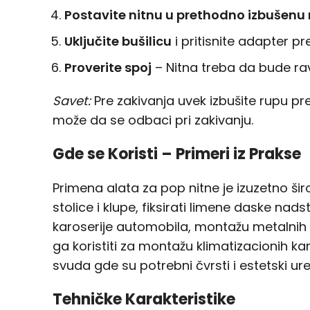
Postavite nitnu u prethodno izbušenu
Uključite bušilicu
i pritisnite adapter p
Proverite spoj
– Nitna treba da bude ravn
Savet:
Pre zakivanja uvek izbušite rupu pre
može da se odbaci pri zakivanju.
Gde se Koristi – Primeri iz Prakse
Primena alata za pop nitne je izuzetno šir
stolice i klupe, fiksirati limene daske nads
karoserije automobila, montažu metalnih pol
ga koristiti za montažu klimatizacionih kan
svuda gde su potrebni čvrsti i estetski ured
Tehničke Karakteristike