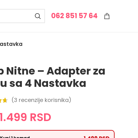
062 851 57 64
 Nastavka
p Nitne – Adapter za
cu sa 4 Nastavka
(
3
recenzije korisnika)
1.499
RSD