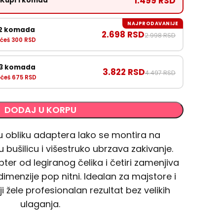
1.499 RSD
Kupi 1 komad
NAJPRODAVANIJE
 2 komada
2.698 RSD
2.998 RSD
ćeš 300 RSD
 3 komada
3.822 RSD
4.497 RSD
ćeš 675 RSD
DODAJ U KORPU
 u obliku adaptera lako se montira na
 bušilicu i višestruko ubrzava zakivanje.
ter od legiranog čelika i četiri zamenjiva
dimenzije pop nitni. Idealan za majstore i
i žele profesionalan rezultat bez velikih
ulaganja.