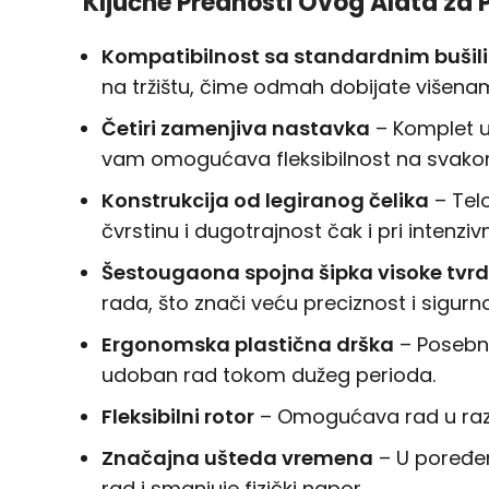
Ključne Prednosti Ovog Alata za 
Kompatibilnost sa standardnim buši
na tržištu, čime odmah dobijate višenam
Četiri zamenjiva nastavka
– Komplet uk
vam omogućava fleksibilnost na svakom
Konstrukcija od legiranog čelika
– Tel
čvrstinu i dugotrajnost čak i pri intenziv
Šestougaona spojna šipka visoke tvr
rada, što znači veću preciznost i sigurno
Ergonomska plastična drška
– Posebno
udoban rad tokom dužeg perioda.
Fleksibilni rotor
– Omogućava rad u razli
Značajna ušteda vremena
– U poređen
rad i smanjuje fizički napor.