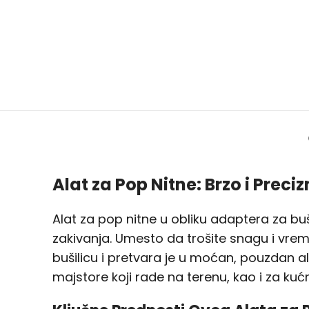
Alat za Pop Nitne: Brzo i Preci
Alat za pop nitne u obliku adaptera za buši
zakivanja. Umesto da trošite snagu i vrem
bušilicu i pretvara je u moćan, pouzdan a
majstore koji rade na terenu, kao i za kuć