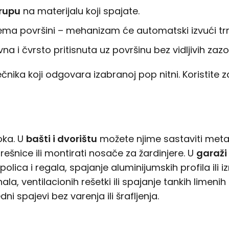
 rupu
na materijalu koji spajate.
rema površini – mehanizam će automatski izvući trn 
a i čvrsto pritisnuta uz površinu bez vidljivih zazo
čnika koji odgovara izabranoj pop nitni. Koristite 
oka. U
bašti i dvorištu
možete njime sastaviti metaln
trešnice ili montirati nosače za žardinjere. U
garaži 
ica i regala, spajanje aluminijumskih profila ili iz
ala, ventilacionih rešetki ili spajanje tankih limeni
ni spajevi bez varenja ili šrafljenja.