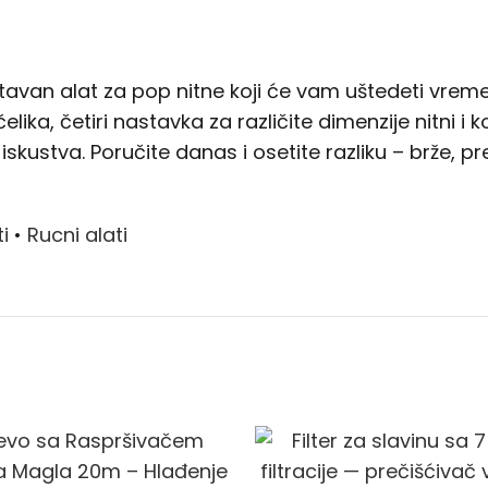
avan alat za pop nitne koji će vam uštedeti vreme i
elika, četiri nastavka za različite dimenzije nitni
skustva. Poručite danas i osetite razliku – brže, pr
i
•
Rucni alati