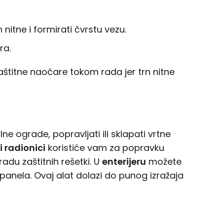
nitne i formirati čvrstu vezu.
ra.
zaštitne naočare tokom rada jer trn nitne
e ograde, popravljati ili sklapati vrtne
i radionici
koristiće vam za popravku
radu zaštitnih rešetki. U
enterijeru
možete
h panela. Ovaj alat dolazi do punog izražaja