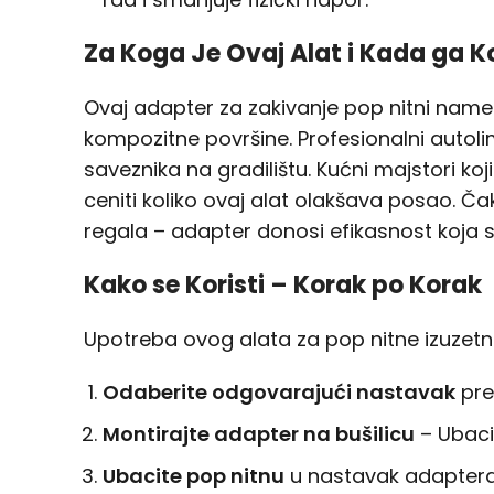
Za Koga Je Ovaj Alat i Kada ga Ko
Ovaj adapter za zakivanje pop nitni namen
kompozitne površine. Profesionalni autoli
saveznika na gradilištu. Kućni majstori ko
ceniti koliko ovaj alat olakšava posao. Ča
regala – adapter donosi efikasnost koja 
Kako se Koristi – Korak po Korak
Upotreba ovog alata za pop nitne izuzetno
Odaberite odgovarajući nastavak
pre
Montirajte adapter na bušilicu
– Ubacit
Ubacite pop nitnu
u nastavak adaptera