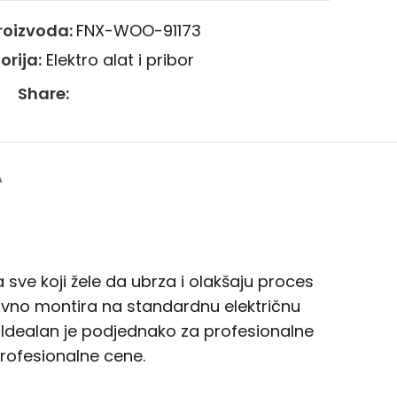
proizvoda:
FNX-WOO-91173
orija:
Elektro alat i pribor
Share:
A
a sve koji žele da ubrza i olakšaju proces
tavno montira na standardnu električnu
. Idealan je podjednako za profesionalne
profesionalne cene.