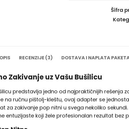
Šifra 
Kateg
OPIS
RECENZIJE (3)
DOSTAVA I NAPLATA PAKET
zno Zakivanje uz Vašu Bušilicu
licu predstavlja jedno od najpraktičnijih rešenja z
e na ručnu pištolj-kleštu, ovaj adapter se jednos
lat za zakivanje pop nitni u svega nekoliko sekundi
ne entuzijaste koji žele profesionalan rezultat bez 