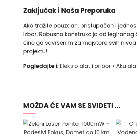
Zaključak i Naša Preporuka
Ako tražite pouzdan, pristupačan i jednost
izbor. Robusna konstrukcija od legiranog č
čine ga savršenim za majstore svih nivoa i
projektu!
Pogledajte i:
Elektro alat i pribor
•
Aku alat
MOŽDA ĆE VAM SE SVIDETI …