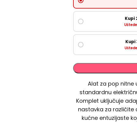
Kupi
Uštede
Kupi
Uštede
Alat za pop nitne
standardnu električnu
Komplet uključuje adap
nastavka za različite 
kućne entuzijaste koj