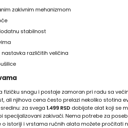
kovanim zakivnim mehanizmom
oće
dodatnu stabilnost
ovima
astavka različitih veličina
ušilice
tivama
a fizičku snagu i postaje zamoran pri radu sa većim
ost, ali njihova cena često prelazi nekoliko stoti
u sredinu: za svega
1.499 RSD
dobijate alat koji se m
pi specijalizovani zakivači. Nema potrebe za pos
 o istoriji i vrstama ručnih alata možete pročitati 