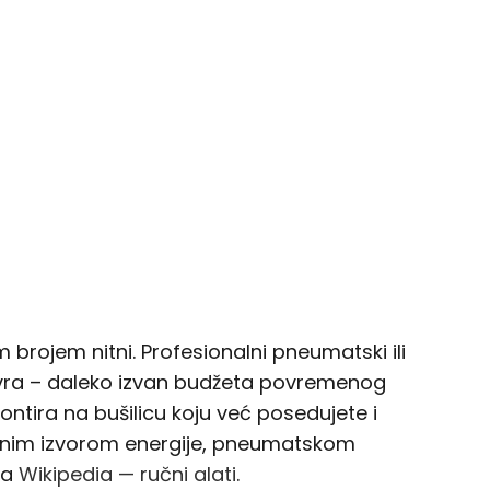
 brojem nitni. Profesionalni pneumatski ili
na evra – daleko izvan budžeta povremenog
ontira na bušilicu koju već posedujete i
ebnim izvorom energije, pneumatskom
na
Wikipedia — ručni alati
.