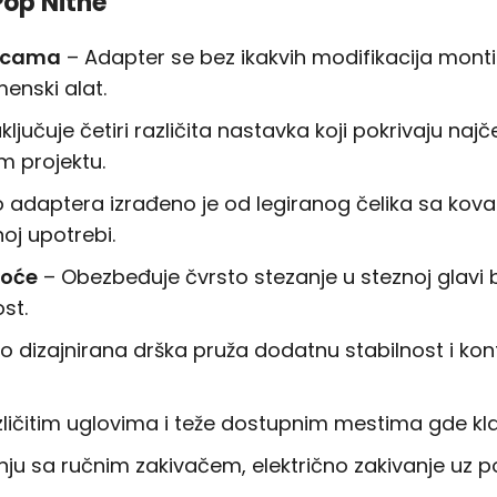
Pop Nitne
licama
– Adapter se bez ikakvih modifikacija montir
enski alat.
ljučuje četiri različita nastavka koji pokrivaju naj
 projektu.
o adaptera izrađeno je od legiranog čelika sa ko
noj upotrebi.
doće
– Obezbeđuje čvrsto stezanje u steznoj glavi bu
st.
 dizajnirana drška pruža dodatnu stabilnost i kon
čitim uglovima i teže dostupnim mestima gde klasič
ju sa ručnim zakivačem, električno zakivanje uz