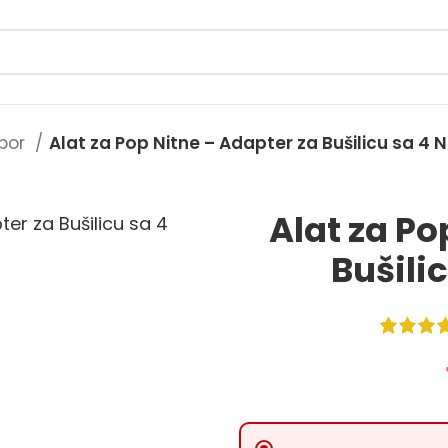
ibor
Alat za Pop Nitne – Adapter za Bušilicu sa 4
Alat za Po
Bušili