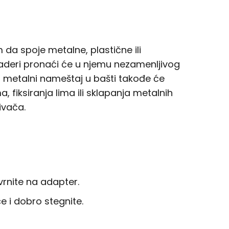
da spoje metalne, plastične ili
asaderi pronaći će u njemu nezamenljivog
ja metalni nameštaj u bašti takođe će
 fiksiranja lima ili sklapanja metalnih
ivača.
vrnite na adapter.
e i dobro stegnite.