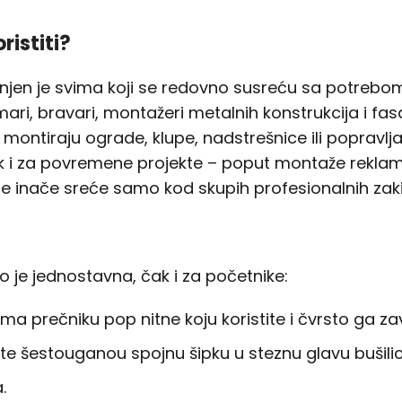
ristiti?
jen je svima koji se redovno susreću sa potrebom 
mari, bravari, montažeri metalnih konstrukcija i f
ji montiraju ograde, klupe, nadstrešnice ili popravl
k i za povremene projekte – poput montaže reklama,
se inače sreće samo kod skupih profesionalnih zak
 je jednostavna, čak i za početnike:
ma prečniku pop nitne koju koristite i čvrsto ga za
e šestouganou spojnu šipku u steznu glavu bušilic
.