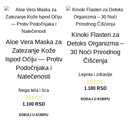
Kinoki Flasteri za
Aloe Vera Maska za
Detoks Organizma –
Zatezanje Kože
30 Noći Prirodnog
Ispod Očiju — Protiv
Čišćenja
Podočnjaka i
Lepota i zdravlje
Natečenosti
1.180
RSD
Nega tela i lica
DODAJ U KORPU
1.100
RSD
DODAJ U KORPU