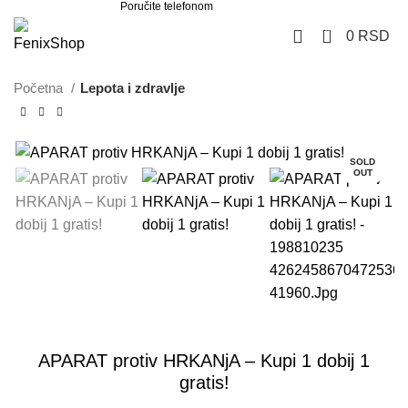
Poručite telefonom
062 851 57 64
0
0
RSD
Početna
Lepota i zdravlje
SOLD
OUT
APARAT protiv HRKANjA – Kupi 1 dobij 1
gratis!