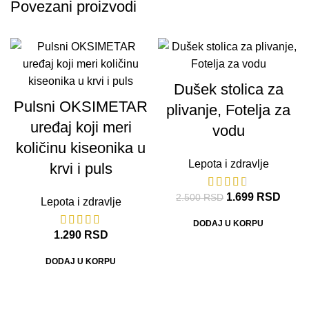
Povezani proizvodi
-32%
Dušek stolica za
Pulsni OKSIMETAR
plivanje, Fotelja za
uređaj koji meri
vodu
količinu kiseonika u
Lepota i zdravlje
krvi i puls
1.699
RSD
2.500
RSD
Lepota i zdravlje
DODAJ U KORPU
1.290
RSD
DODAJ U KORPU