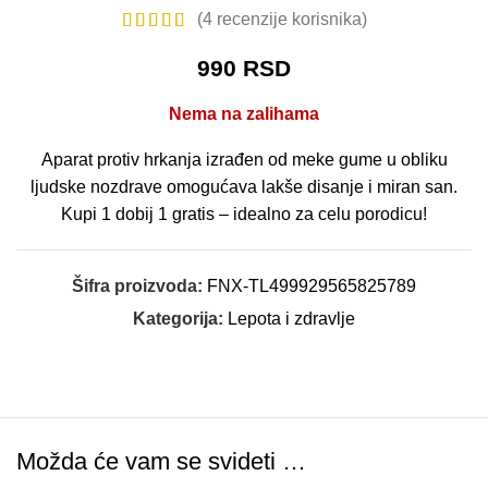
(
4
recenzije korisnika)
990
RSD
Nema na zalihama
Aparat protiv hrkanja izrađen od meke gume u obliku
ljudske nozdrave omogućava lakše disanje i miran san.
Kupi 1 dobij 1 gratis – idealno za celu porodicu!
Šifra proizvoda:
FNX-TL499929565825789
Kategorija:
Lepota i zdravlje
Možda će vam se svideti …