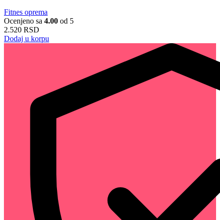
Fitnes oprema
Ocenjeno sa
4.00
od 5
2.520
RSD
Dodaj u korpu