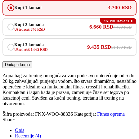
3.700 RSD
Kupi 1 komad
NAJPRODAVANIJE
Kupi 2 komada
6.660 RSD
7.400 RSD
Uštedećeš 740 RSD
Kupi 3 komada
9.435 RSD
11.100 RSD
Uštedećeš 1.665 RSD
Dodaj u korpu
Aqua bag za trening omogućava vam podesivo opterećenje od 5 do
20 kg zahvaljujući punjenju vodom, što stvara dinamično, nestabilno
opterećenje idealno za funkcionalni fitnes, crossfit i rehabilitaciju.
Kompaktan i lagan kada je prazan, zamenjuje čitav set tegova po
izuzetnoj ceni. Savršen za kućni trening, teretanu ili trening na
otvorenom.
Šifra proizvoda:
FNX-WOO-88336
Kategorija:
Fitnes oprema
Share:
Opis
Recenzije (4)