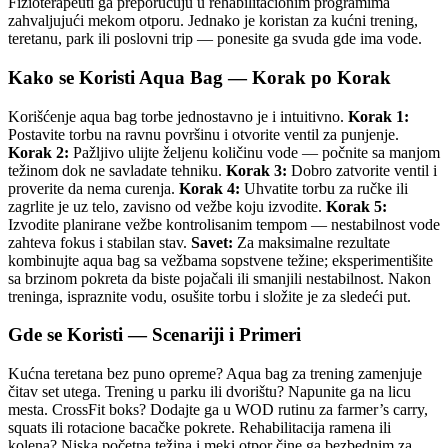
Fizioterapeuti ga preporučuju u rehabilitacionim programima
zahvaljujući mekom otporu. Jednako je koristan za kućni trening,
teretanu, park ili poslovni trip — ponesite ga svuda gde ima vode.
Kako se Koristi Aqua Bag — Korak po Korak
Korišćenje aqua bag torbe jednostavno je i intuitivno.
Korak 1:
Postavite torbu na ravnu površinu i otvorite ventil za punjenje.
Korak 2:
Pažljivo ulijte željenu količinu vode — počnite sa manjom
težinom dok ne savladate tehniku.
Korak 3:
Dobro zatvorite ventil i
proverite da nema curenja.
Korak 4:
Uhvatite torbu za ručke ili
zagrlite je uz telo, zavisno od vežbe koju izvodite.
Korak 5:
Izvodite planirane vežbe kontrolisanim tempom — nestabilnost vode
zahteva fokus i stabilan stav.
Savet:
Za maksimalne rezultate
kombinujte aqua bag sa vežbama sopstvene težine; eksperimentišite
sa brzinom pokreta da biste pojačali ili smanjili nestabilnost. Nakon
treninga, ispraznite vodu, osušite torbu i složite je za sledeći put.
Gde se Koristi — Scenariji i Primeri
Kućna teretana bez puno opreme? Aqua bag za trening zamenjuje
čitav set utega. Trening u parku ili dvorištu? Napunite ga na licu
mesta. CrossFit boks? Dodajte ga u WOD rutinu za farmer’s carry,
squats ili rotacione bacačke pokrete. Rehabilitacija ramena ili
kolena? Niska početna težina i meki otpor čine ga bezbednim za