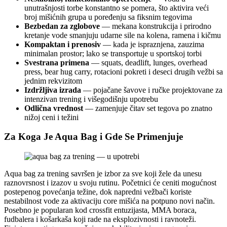
unutrašnjosti torbe konstantno se pomera, što aktivira veći
broj mišićnih grupa u poređenju sa fiksnim tegovima
Bezbedan za zglobove
— mekana konstruk­cija i prirodno
kretanje vode smanjuju udarne sile na kolena, ramena i kičmu
Kompaktan i prenosiv
— kada je ispraznjena, zauzima
minimalan prostor; lako se transportuje u sportskoj torbi
Svestrana primena
— squats, deadlift, lunges, overhead
press, bear hug carry, rotacioni pokreti i deseci drugih vežbi sa
jednim rekvizitom
Izdržljiva izrada
— pojačane šavove i ručke projektovane za
intenzivan trening i višegodišnju upotrebu
Odlična vrednost
— zamenjuje čitav set tegova po znatno
nižoj ceni i težini
Za Koga Je Aqua Bag i Gde Se Primenjuje
Aqua bag za trening savršen je izbor za sve koji žele da unesu
raznovrsnost i izazov u svoju rutinu. Početnici će ceniti mogućnost
postepenog povećanja težine, dok napredni vežbači koriste
nestabilnost vode za aktivaciju core mišića na potpuno novi način.
Posebno je popularan kod crossfit entuzijasta, MMA boraca,
fudbalera i košarkaša koji rade na eksplozivnosti i ravnoteži.