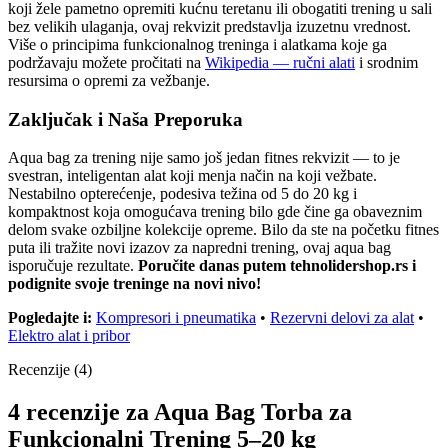
koji žele pametno opremiti kućnu teretanu ili obogatiti trening u sali
bez velikih ulaganja, ovaj rekvizit predstavlja izuzetnu vrednost.
Više o principima funkcionalnog treninga i alatkama koje ga
podržavaju možete pročitati na
Wikipedia — ručni alati
i srodnim
resursima o opremi za vežbanje.
Zaključak i Naša Preporuka
Aqua bag za trening nije samo još jedan fitnes rekvizit — to je
svestran, inteligentan alat koji menja način na koji vežbate.
Nestabilno opterećenje, podesiva težina od 5 do 20 kg i
kompaktnost koja omogućava trening bilo gde čine ga obaveznim
delom svake ozbiljne kolekcije opreme. Bilo da ste na početku fitnes
puta ili tražite novi izazov za napredni trening, ovaj aqua bag
isporučuje rezultate.
Poručite danas putem tehnolidershop.rs i
podignite svoje treninge na novi nivo!
Pogledajte i:
Kompresori i pneumatika
•
Rezervni delovi za alat
•
Elektro alat i pribor
Recenzije (4)
4 recenzije za
Aqua Bag Torba za
Funkcionalni Trening 5–20 kg