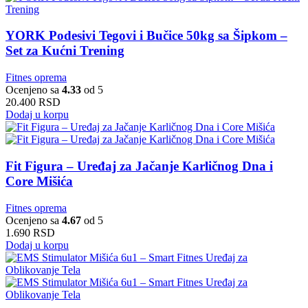
YORK Podesivi Tegovi i Bučice 50kg sa Šipkom –
Set za Kućni Trening
Fitnes oprema
Ocenjeno sa
4.33
od 5
20.400
RSD
Dodaj u korpu
Fit Figura – Uređaj za Jačanje Karličnog Dna i
Core Mišića
Fitnes oprema
Ocenjeno sa
4.67
od 5
1.690
RSD
Dodaj u korpu