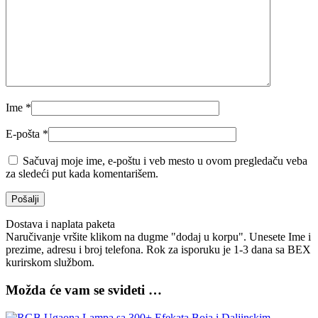
Ime
*
E-pošta
*
Sačuvaj moje ime, e-poštu i veb mesto u ovom pregledaču veba
za sledeći put kada komentarišem.
Dostava i naplata paketa
Naručivanje vršite klikom na dugme "dodaj u korpu". Unesete Ime i
prezime, adresu i broj telefona. Rok za isporuku je 1-3 dana sa BEX
kurirskom službom.
Možda će vam se svideti …