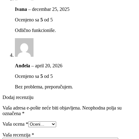
Ivana
–
decembar 25, 2025
Ocenjeno sa
5
od 5
Odlično funkcioniše.
Anđela
–
april 20, 2026
Ocenjeno sa
5
od 5
Bez problema, preporučujem.
Dodaj recenziju
Vaša adresa e-pošte neće biti objavljena.
Neophodna polja su
označena
*
Vaša ocena
*
Vaša recenzija
*