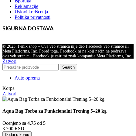
Isporuka
Reklamacije
Uslovi korišćenja
Politika privatnosti
SIGURNA DOSTAVA
© 2023, Fenix shop – Ova veb stranica nije deo Facebook veb stranice ili
Meta Platforms, Inc. Pored toga, Facebook ni na koji način ne podržava
ovu veb stranicu. Facebook je zaštitni znak kompanije Meta Platforms, Inc.
Zatvori
Search
Auto oprema
Korpa
Zatvori
Aqua Bag Torba za Funkcionalni Trening 5–20 kg
Ocenjeno sa
4.75
od 5
3.700
RSD
Dodaj u korpu