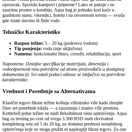
oporavak. Sportski kampovi i pripreme? Lako se pakuje i ne
zauzima prostor u kombiju. Aqua bag je jednako kod kuće u
gradskom stanu, vikendici, hotelu i na otvorenom terenu — svuda
gde imate slavinu ili flaše vode.
Tehničke Karakteristike
Raspon težine:
5 – 20 kg (podesivo vodom)
Tip punjenja:
voda (nije uključena)
Namena:
funkcionalni fitnes, crossfit, rehabilitacija, sport
Napomena: Detaljne specifikacije materijala, dimenzija i
vodootpornosti nisu potvrđene od strane proizvođača u dostupnoj
dokumentaciji. Svi ostali podaci odnose se isključivo na potvrđene
karakteristike.
Vrednost i Poređenje sa Alternativama
Klasični tegovi fiksne težine koštaju višestruko više kada zbrojite
čitav set potrebnih kilaža — a zauzimaju i znatno više prostora.
Kettlebell jedne težine ne nudi fleksibilnost rasta opterećenja. Aqua
bag za trening po ceni od svega 3.360 RSD nudi ekvivalent
kompletnog seta od 5 do 20 kg, uz dodatnu prednost nestabilnog
opterećenja koje ne mogu pružiti ni najskuplji fiksni tegovi. Za one