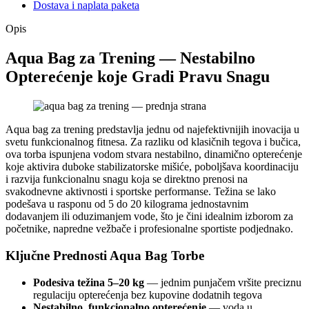
Dostava i naplata paketa
Opis
Aqua Bag za Trening — Nestabilno
Opterećenje koje Gradi Pravu Snagu
Aqua bag za trening predstavlja jednu od najefektivnijih inovacija u
svetu funkcionalnog fitnesa. Za razliku od klasičnih tegova i bučica,
ova torba ispunjena vodom stvara nestabilno, dinamično opterećenje
koje aktivira duboke stabilizatorske mišiće, poboljšava koordinaciju
i razvija funkcionalnu snagu koja se direktno prenosi na
svakodnevne aktivnosti i sportske performanse. Težina se lako
podešava u rasponu od 5 do 20 kilograma jednostavnim
dodavanjem ili oduzimanjem vode, što je čini idealnim izborom za
početnike, napredne vežbače i profesionalne sportiste podjednako.
Ključne Prednosti Aqua Bag Torbe
Podesiva težina 5–20 kg
— jednim punjačem vršite preciznu
regulaciju opterećenja bez kupovine dodatnih tegova
Nestabilno, funkcionalno opterećenje
— voda u