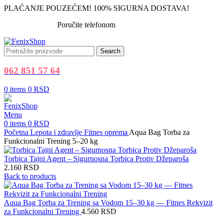
PLAĆANJE POUZEĆEM! 100% SIGURNA DOSTAVA!
Poručite telefonom
062 851 57 64
Search
062 851 57 64
0
items
0
RSD
Menu
0
items
0
RSD
Početna
Lepota i zdravlje
Fitnes oprema
Aqua Bag Torba za
Funkcionalni Trening 5–20 kg
Torbica Tajni Agent – Sigurnosna Torbica Protiv Džeparoša
2.160
RSD
Back to products
Aqua Bag Torba za Trening sa Vodom 15–30 kg — Fitnes Rekvizit
za Funkcionalni Trening
4.560
RSD