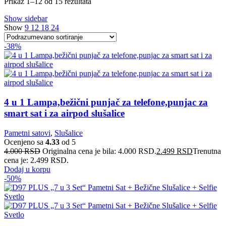
Prikaz 1–12 od 15 rezultata
Show sidebar
Show
9
12
18
24
-38%
4 u 1 Lampa,bežični punjač za telefone,punjac za
smart sat i za airpod slušalice
Pametni satovi
,
Slušalice
Ocenjeno sa
4.33
od 5
4.000
RSD
Originalna cena je bila: 4.000 RSD.
2.499
RSD
Trenutna
cena je: 2.499 RSD.
Dodaj u korpu
-50%