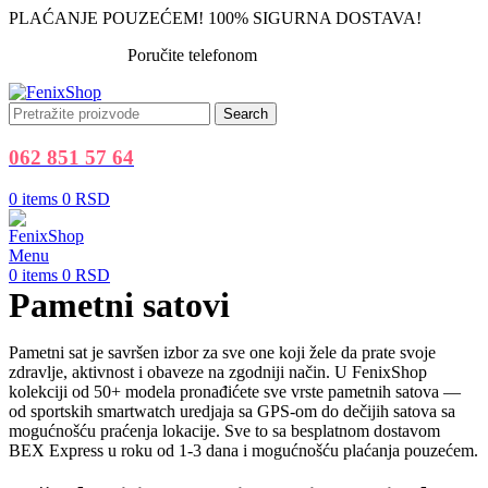
PLAĆANJE POUZEĆEM! 100% SIGURNA DOSTAVA!
Poručite telefonom
062 851 57 64
Search
062 851 57 64
0
items
0
RSD
Menu
0
items
0
RSD
Pametni satovi
Pametni sat je savršen izbor za sve one koji žele da prate svoje
zdravlje, aktivnost i obaveze na zgodniji način. U FenixShop
kolekciji od 50+ modela pronađićete sve vrste pametnih satova —
od sportskih smartwatch uredjaja sa GPS-om do dečijih satova sa
mogućnošću praćenja lokacije. Sve to sa besplatnom dostavom
BEX Express u roku od 1-3 dana i mogućnošću plaćanja pouzećem.