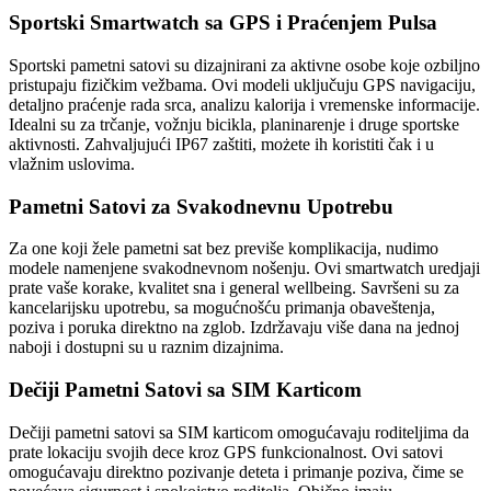
Sportski Smartwatch sa GPS i Praćenjem Pulsa
Sportski pametni satovi su dizajnirani za aktivne osobe koje ozbiljno
pristupaju fizičkim vežbama. Ovi modeli uključuju GPS navigaciju,
detaljno praćenje rada srca, analizu kalorija i vremenske informacije.
Idealni su za trčanje, vožnju bicikla, planinarenje i druge sportske
aktivnosti. Zahvaljujući IP67 zaštiti, możete ih koristiti čak i u
vlažnim uslovima.
Pametni Satovi za Svakodnevnu Upotrebu
Za one koji žele pametni sat bez previše komplikacija, nudimo
modele namenjene svakodnevnom nošenju. Ovi smartwatch uredjaji
prate vaše korake, kvalitet sna i general wellbeing. Savršeni su za
kancelarijsku upotrebu, sa mogućnošću primanja obaveštenja,
poziva i poruka direktno na zglob. Izdržavaju više dana na jednoj
naboji i dostupni su u raznim dizajnima.
Dečiji Pametni Satovi sa SIM Karticom
Dečiji pametni satovi sa SIM karticom omogućavaju roditeljima da
prate lokaciju svojih dece kroz GPS funkcionalnost. Ovi satovi
omogućavaju direktno pozivanje deteta i primanje poziva, čime se