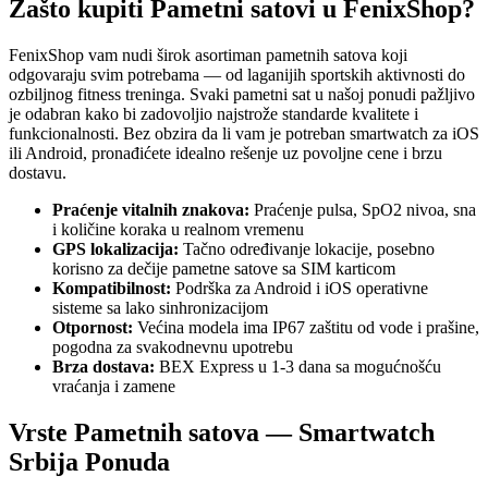
Zašto kupiti Pametni satovi u FenixShop?
FenixShop vam nudi širok asortiman pametnih satova koji
odgovaraju svim potrebama — od laganijih sportskih aktivnosti do
ozbiljnog fitness treninga. Svaki pametni sat u našoj ponudi pažljivo
je odabran kako bi zadovoljio najstrože standarde kvalitete i
funkcionalnosti. Bez obzira da li vam je potreban smartwatch za iOS
ili Android, pronađićete idealno rešenje uz povoljne cene i brzu
dostavu.
Praćenje vitalnih znakova:
Praćenje pulsa, SpO2 nivoa, sna
i količine koraka u realnom vremenu
GPS lokalizacija:
Tačno određivanje lokacije, posebno
korisno za dečije pametne satove sa SIM karticom
Kompatibilnost:
Podrška za Android i iOS operativne
sisteme sa lako sinhronizacijom
Otpornost:
Većina modela ima IP67 zaštitu od vode i prašine,
pogodna za svakodnevnu upotrebu
Brza dostava:
BEX Express u 1-3 dana sa mogućnošću
vraćanja i zamene
Vrste Pametnih satova — Smartwatch
Srbija Ponuda