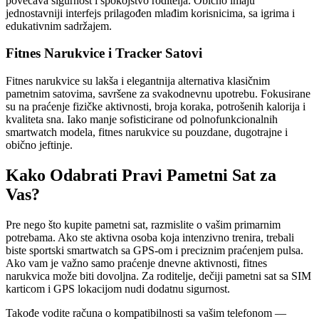
povećava sigurnost i spokojstvo roditelja. Obično imaju
jednostavniji interfejs prilagođen mlađim korisnicima, sa igrima i
edukativnim sadržajem.
Fitnes Narukvice i Tracker Satovi
Fitnes narukvice su lakša i elegantnija alternativa klasičnim
pametnim satovima, savršene za svakodnevnu upotrebu. Fokusirane
su na praćenje fizičke aktivnosti, broja koraka, potrošenih kalorija i
kvaliteta sna. Iako manje sofisticirane od polnofunkcionalnih
smartwatch modela, fitnes narukvice su pouzdane, dugotrajne i
obično jeftinje.
Kako Odabrati Pravi Pametni Sat za
Vas?
Pre nego što kupite pametni sat, razmislite o vašim primarnim
potrebama. Ako ste aktivna osoba koja intenzivno trenira, trebali
biste sportski smartwatch sa GPS-om i preciznim praćenjem pulsa.
Ako vam je važno samo praćenje dnevne aktivnosti, fitnes
narukvica može biti dovoljna. Za roditeljе, dečiji pametni sat sa SIM
karticom i GPS lokacijom nudi dodatnu sigurnost.
Takođe vodite računa o kompatibilnosti sa vašim telefonom —