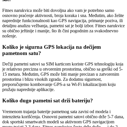
Fitnes narukvica može biti dovoljna ako vam je potrebno samo
osnovno praćenje aktivnosti, broja koraka i sna. Međutim, ako želite
naprednije funkcionalnosti kao GPS navigacija, primanje poziva, ili
detaljnu analizu vežbanja, pametni sat je bolji izbor. Fitnes narukvice
su obično jeftinije i manije, što ih čini pogodnim za svakodnevno
nošenje.
Koliko je sigurna GPS lokacija na dečijem
pametnom satu?
Dečiji pametni satovi sa SIM karticom koriste GPS tehnologiju koja
je relativno precizna u otvorenim prostorima, obično sa greški od 5-
15 metara. Međutim, GPS može biti manje precizan u zatvorenim
prostorima i blizu visokih zgrada. Za dodatnu sigurnost,
preporučujemo kombovanje GPS-a sa Wi-Fi lokalizacijom koju
pružaju naprednije aplikacije.
Koliko dugo pametni sat drži bateriju?
Vremenom trajanja baterije pametnog sata zavisi od modela i
intenziteta korišćenja. Osnovni pametni satovi obično drže 5-7 dana,
dok sportski smartwatch modeli sa aktivnom GPS navigacijom
mogu trajati 2-3 dana. Fitnes narukvice često drže duže — i do 2