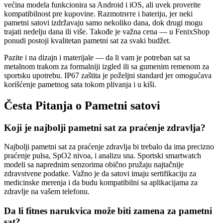
većina modela funkcionira sa Android i iOS, ali uvek proverite
kompatibilnost pre kupovine. Razmotrите i bateriju, jer neki
pametni satovi izdržavaju samo nekoliko dana, dok drugi mogu
trajati nedelju dana ili više. Takođe je važna cena — u FenixShop
ponudi postoji kvalitetan pametni sat za svaki budžet.
Pazite i na dizajn i materijale — da li vam je potreban sat sa
metalnom trakom za formalniji izgled ili sa gumenim remenom za
sportsku upotrebu. IP67 zaštita je poželjni standard jer omogućava
korišćenje pametnog sata tokom plivanja i u kiši.
Česta Pitanja o Pametni satovi
Koji je najbolji pametni sat za praćenje zdravlja?
Najbolji pametni sat za praćenje zdravlja bi trebalo da ima precizno
praćenje pulsa, SpO2 nivoa, i analizu sna. Sportski smartwatch
modeli sa naprednim senzorima obično pružaju najtačnije
zdravstvene podatke. Važno je da satovi imaju sertifikaciju za
medicinske merenja i da budu kompatibilni sa aplikacijama za
zdravlje na vašem telefonu.
Da li fitnes narukvica može biti zamena za pametni
sat?