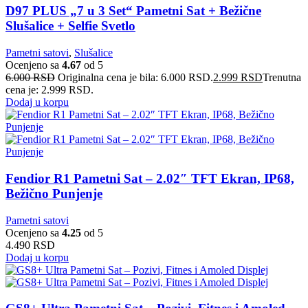
D97 PLUS „7 u 3 Set“ Pametni Sat + Bežične
Slušalice + Selfie Svetlo
Pametni satovi
,
Slušalice
Ocenjeno sa
4.67
od 5
6.000
RSD
Originalna cena je bila: 6.000 RSD.
2.999
RSD
Trenutna
cena je: 2.999 RSD.
Dodaj u korpu
Fendior R1 Pametni Sat – 2.02″ TFT Ekran, IP68,
Bežično Punjenje
Pametni satovi
Ocenjeno sa
4.25
od 5
4.490
RSD
Dodaj u korpu