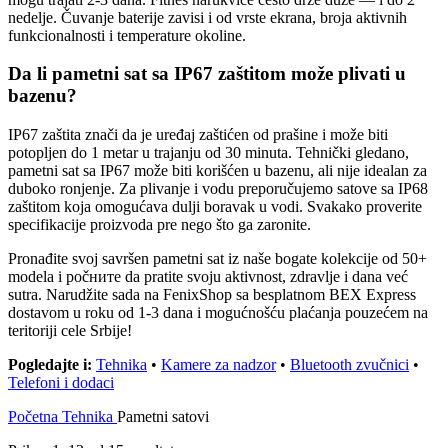
nedelje. Čuvanje baterije zavisi i od vrste ekrana, broja aktivnih
funkcionalnosti i temperature okoline.
Da li pametni sat sa IP67 zaštitom može plivati u
bazenu?
IP67 zaštita znači da je uređaj zaštićen od prašine i može biti
potopljen do 1 metar u trajanju od 30 minuta. Tehnički gledano,
pametni sat sa IP67 može biti korišćen u bazenu, ali nije idealan za
duboko ronjenje. Za plivanje i vodu preporučujemo satove sa IP68
zaštitom koja omogućava dulji boravak u vodi. Svakako proverite
specifikacije proizvoda pre nego što ga zaronite.
Pronađite svoj savršen pametni sat iz naše bogatе kolekcije od 50+
modela i počните da pratite svoju aktivnost, zdravlje i dana već
sutra. Narudžite sada na FenixShop sa besplatnom BEX Express
dostavom u roku od 1-3 dana i mogućnošću plaćanja pouzećem na
teritoriji cele Srbije!
Pogledajte i:
Tehnika
•
Kamere za nadzor
•
Bluetooth zvučnici
•
Telefoni i dodaci
Početna
Tehnika
Pametni satovi