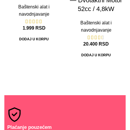
— Dvotaktni Motor
Baštenski alat i
52cc / 4,8kW
navodnjavanje
Baštenski alat i
1.999
RSD
navodnjavanje
DODAJ U KORPU
20.400
RSD
DODAJ U KORPU
Plaćanje pouzećem