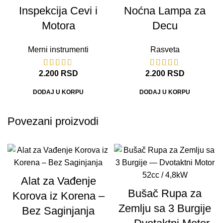
Inspekcija Cevi i
Noćna Lampa za
Motora
Decu
Merni instrumenti
Rasveta
2.200
RSD
2.200
RSD
DODAJ U KORPU
DODAJ U KORPU
Povezani proizvodi
Alat za Vađenje
Bušač Rupa za
Korova iz Korena –
Zemlju sa 3 Burgije
Bez Saginjanja