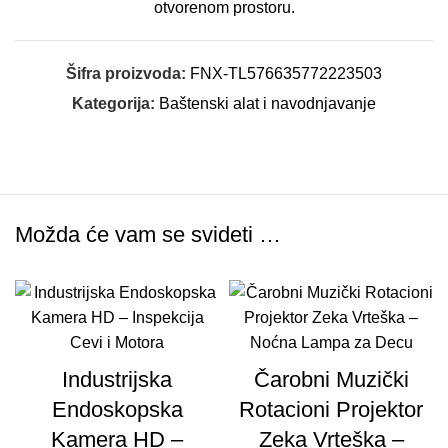
otvorenom prostoru.
Šifra proizvoda:
FNX-TL576635772223503
Kategorija:
Baštenski alat i navodnjavanje
Možda će vam se svideti …
Industrijska
Čarobni Muzički
Endoskopska
Rotacioni Projektor
Kamera HD –
Zeka Vrteška –