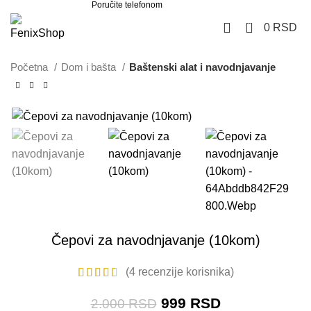
Poručite telefonom
062 851 57 64
0
0
RSD
Početna
Dom i bašta
Baštenski alat i navodnjavanje
-50%
Čepovi za navodnjavanje (10kom)
(
4
recenzije korisnika)
999
RSD
2.000
RSD