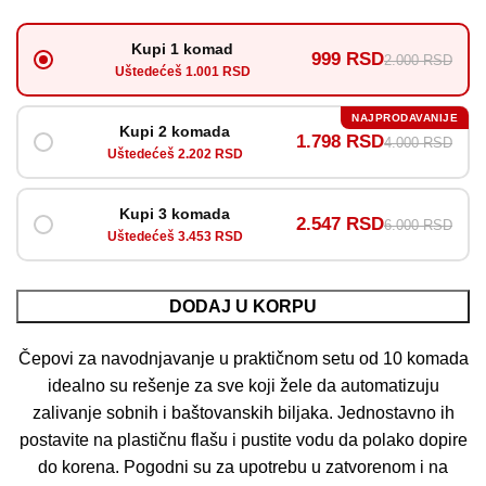
Kupi 1 komad
999 RSD
2.000 RSD
Uštedećeš 1.001 RSD
NAJPRODAVANIJE
Kupi 2 komada
1.798 RSD
4.000 RSD
Uštedećeš 2.202 RSD
Kupi 3 komada
2.547 RSD
6.000 RSD
Uštedećeš 3.453 RSD
DODAJ U KORPU
Čepovi za navodnjavanje u praktičnom setu od 10 komada
idealno su rešenje za sve koji žele da automatizuju
zalivanje sobnih i baštovanskih biljaka. Jednostavno ih
postavite na plastičnu flašu i pustite vodu da polako dopire
do korena. Pogodni su za upotrebu u zatvorenom i na