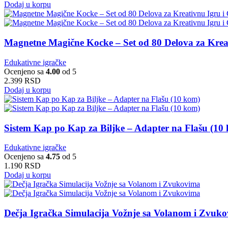
Dodaj u korpu
Magnetne Magične Kocke – Set od 80 Delova za Krea
Edukativne igračke
Ocenjeno sa
4.00
od 5
2.399
RSD
Dodaj u korpu
Sistem Kap po Kap za Biljke – Adapter na Flašu (10
Edukativne igračke
Ocenjeno sa
4.75
od 5
1.190
RSD
Dodaj u korpu
Dečja Igračka Simulacija Vožnje sa Volanom i Zvuk