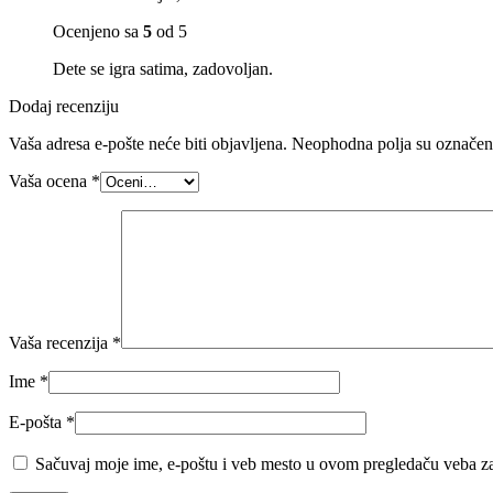
Ocenjeno sa
5
od 5
Dete se igra satima, zadovoljan.
Dodaj recenziju
Vaša adresa e-pošte neće biti objavljena.
Neophodna polja su označe
Vaša ocena
*
Vaša recenzija
*
Ime
*
E-pošta
*
Sačuvaj moje ime, e-poštu i veb mesto u ovom pregledaču veba za