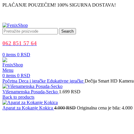
PLAĆANJE POUZEĆEM! 100% SIGURNA DOSTAVA!
Search
062 851 57 64
0
items
0
RSD
Menu
0
items
0
RSD
Početna
Deca i igračke
Edukativne igračke
Dečija Smart HD Kamera
Višenamenska Posuda-Secko
1.699
RSD
Back to products
Aparat za Kokanje Kokica
4.000
RSD
Originalna cena je bila: 4.00
Sold out