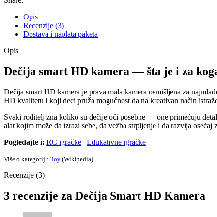
Share:
Opis
Recenzije (3)
Dostava i naplata paketa
Opis
Dečija smart HD kamera — šta je i za kog
Dečija smart HD kamera je prava mala kamera osmišljena za najmlađe fo
HD kvalitetu i koji deci pruža mogućnost da na kreativan način istraže
Svaki roditelj zna koliko su dečije oči posebne — one primećuju detal
alat kojim može da izrazi sebe, da vežba strpljenje i da razvija osećaj
Pogledajte i:
RC igračke
|
Edukativne igračke
Više o kategoriji:
Toy
(Wikipedia)
Recenzije (3)
3 recenzije za
Dečija Smart HD Kamera