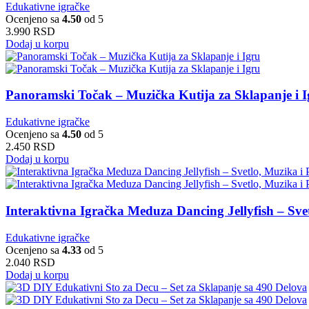
Edukativne igračke
Ocenjeno sa
4.50
od 5
3.990
RSD
Dodaj u korpu
Panoramski Točak – Muzička Kutija za Sklapanje i I
Edukativne igračke
Ocenjeno sa
4.50
od 5
2.450
RSD
Dodaj u korpu
Interaktivna Igračka Meduza Dancing Jellyfish – Sve
Edukativne igračke
Ocenjeno sa
4.33
od 5
2.040
RSD
Dodaj u korpu