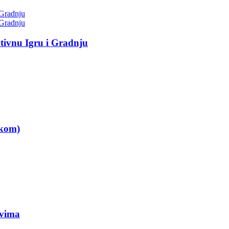
tivnu Igru i Gradnju
 kom)
ovima