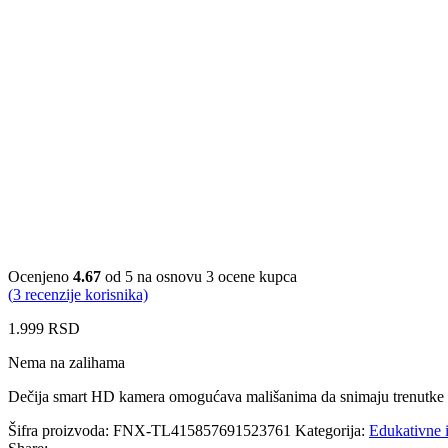
Ocenjeno
4.67
od 5 na osnovu
3
ocene kupca
(
3
recenzije korisnika)
1.999
RSD
Nema na zalihama
Dečija smart HD kamera omogućava mališanima da snimaju trenutke iz s
Šifra proizvoda:
FNX-TL415857691523761
Kategorija:
Edukativne 