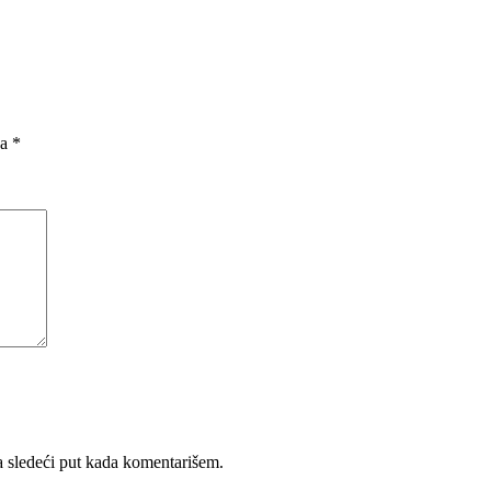
na
*
 sledeći put kada komentarišem.