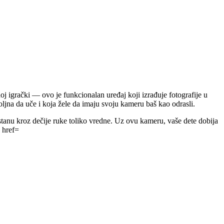
j igrački — ovo je funkcionalan uređaj koji izrađuje fotografije u
oljna da uče i koja žele da imaju svoju kameru baš kao odrasli.
stanu kroz dečije ruke toliko vredne. Uz ovu kameru, vaše dete dobija
a href=