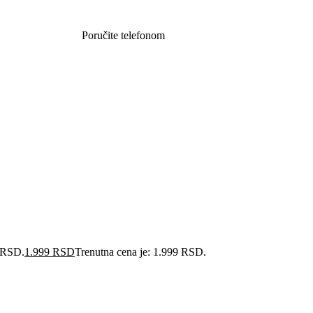
Poručite telefonom
062 851 57 64
0 RSD.
1.999
RSD
Trenutna cena je: 1.999 RSD.