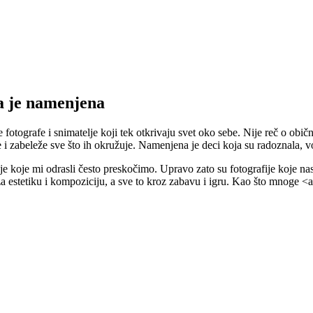
a je namenjena
tografe i snimatelje koji tek otkrivaju svet oko sebe. Nije reč o obično
 i zabelеže sve što ih okružuje. Namenjena je deci koja su radoznala, v
je koje mi odrasli često preskočimo. Upravo zato su fotografije koje na
 za estetiku i kompoziciju, a sve to kroz zabavu i igru. Kao što mnoge <