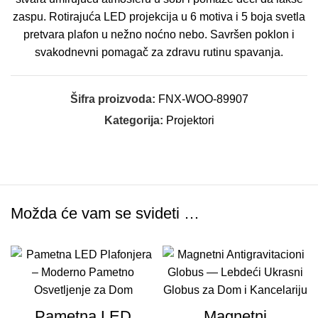
zaspu. Rotirajuća LED projekcija u 6 motiva i 5 boja svetla
pretvara plafon u nežno noćno nebo. Savršen poklon i
svakodnevni pomagač za zdravu rutinu spavanja.
Šifra proizvoda:
FNX-WOO-89907
Kategorija:
Projektori
Možda će vam se svideti …
Pametna LED
Magnetni