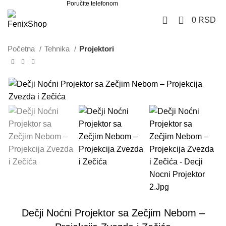
Poručite telefonom
062 851 57 64
0
0
RSD
Početna
Tehnika
Projektori
Dečji Noćni Projektor sa Zečjim Nebom –