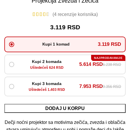
Projekcija Zvezda i Zečića
(
4
recenzije korisnika)
3.119
RSD
3.119 RSD
Kupi 1 komad
NAJPRODAVANIJE
Kupi 2 komada
5.614 RSD
6.238 RSD
Uštedećeš 624 RSD
Kupi 3 komada
7.953 RSD
9.356 RSD
Uštedećeš 1.403 RSD
DODAJ U KORPU
Dečji noćni projektor sa motivima zečića, zvezda i oblačića
stvara umirujuću atmosferu u sobi i pomaže deci da lakše