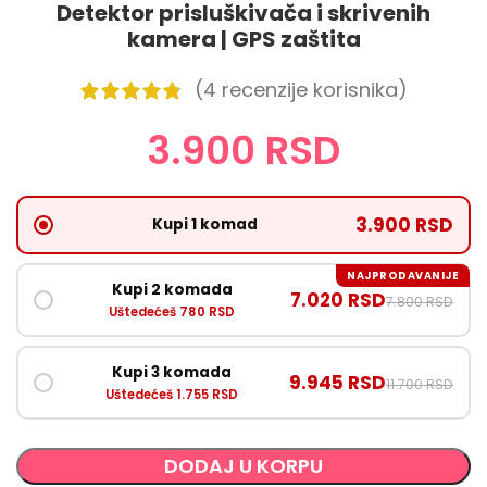
Detektor prisluškivača i skrivenih
kamera | GPS zaštita
(
4
recenzije korisnika)
3.900
RSD
3.900 RSD
Kupi 1 komad
NAJPRODAVANIJE
Kupi 2 komada
7.020 RSD
7.800 RSD
Uštedećeš 780 RSD
Kupi 3 komada
9.945 RSD
11.700 RSD
Uštedećeš 1.755 RSD
DODAJ U KORPU