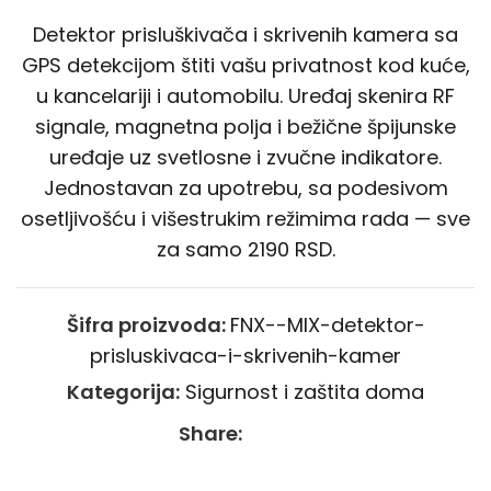
Detektor prisluškivača i skrivenih kamera sa
GPS detekcijom štiti vašu privatnost kod kuće,
u kancelariji i automobilu. Uređaj skenira RF
signale, magnetna polja i bežične špijunske
uređaje uz svetlosne i zvučne indikatore.
Jednostavan za upotrebu, sa podesivom
osetljivošću i višestrukim režimima rada — sve
za samo 2190 RSD.
Šifra proizvoda:
FNX--MIX-detektor-
prisluskivaca-i-skrivenih-kamer
Kategorija:
Sigurnost i zaštita doma
Share: