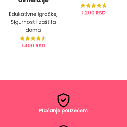
dimenzije
1.200
RSD
Edukativne igračke
,
Sigurnost i zaštita
DODAJ U KORPU
doma
1.400
RSD
DODAJ U KORPU
Plaćanje pouzećem