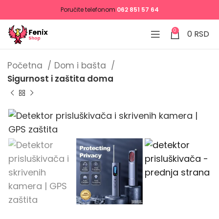
Poručite telefonom
062 851 57 64
0
0
RSD
Početna
Dom i bašta
Sigurnost i zaštita doma