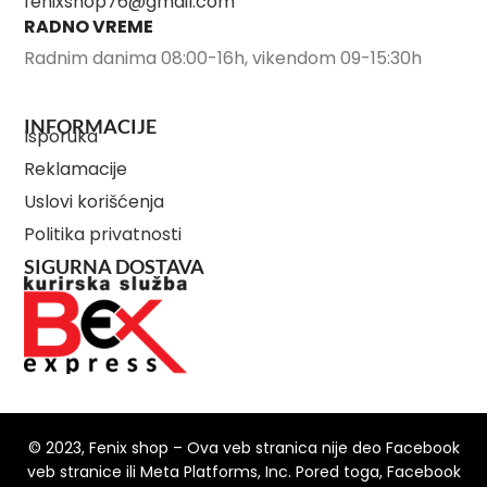
fenixshop76@gmail.com
RADNO VREME
Radnim danima 08:00-16h, vikendom 09-15:30h
INFORMACIJE
Isporuka
Reklamacije
Uslovi korišćenja
Politika privatnosti
SIGURNA DOSTAVA
© 2023, Fenix shop – Ova veb stranica nije deo Facebook
veb stranice ili Meta Platforms, Inc. Pored toga, Facebook