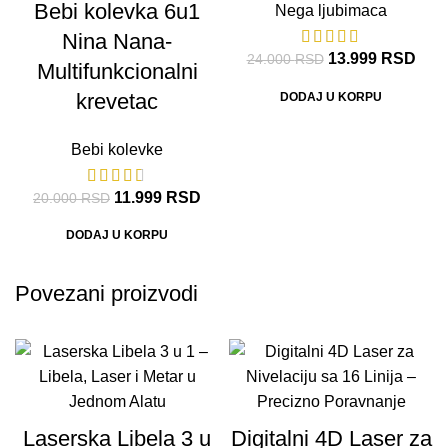
Bebi kolevka 6u1
Nega ljubimaca
Nina Nana-
13.999
RSD
24.000
RSD
Multifunkcionalni
krevetac
DODAJ U KORPU
Bebi kolevke
11.999
RSD
20.000
RSD
DODAJ U KORPU
Povezani proizvodi
Laserska Libela 3 u
Digitalni 4D Laser za