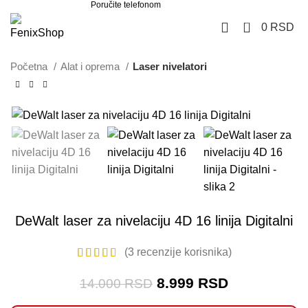
Poručite telefonom
062 851 57 64
0
0
RSD
Početna
Alat i oprema
Laser nivelatori
-36%
DeWalt laser za nivelaciju 4D 16 linija Digitalni
(
3
recenzije korisnika)
8.999
RSD
14.000
RSD