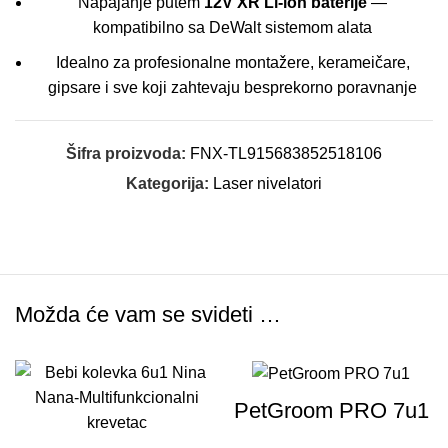
Napajanje putem
12V XR Li-ion baterije
—
kompatibilno sa DeWalt sistemom alata
Idealno za profesionalne montažere, kerameičare,
gipsare i sve koji zahtevaju besprekorno poravnanje
Šifra proizvoda:
FNX-TL915683852518106
Kategorija:
Laser nivelatori
Možda će vam se svideti …
-40%
-42%
PetGroom PRO 7u1