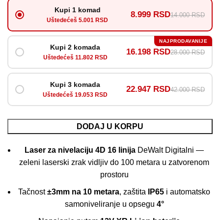
Kupi 1 komad
8.999 RSD
14.000 RSD
Uštedećeš 5.001 RSD
NAJPRODAVANIJE
Kupi 2 komada
16.198 RSD
28.000 RSD
Uštedećeš 11.802 RSD
Kupi 3 komada
22.947 RSD
42.000 RSD
Uštedećeš 19.053 RSD
DODAJ U KORPU
Laser za nivelaciju 4D 16 linija
DeWalt Digitalni —
zeleni laserski zrak vidljiv do 100 metara u zatvorenom
prostoru
Tačnost
±3mm na 10 metara
, zaštita
IP65
i automatsko
samoniveliranje u opsegu
4°