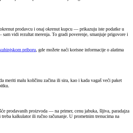
 okrenut prodavcu i onaj okrenut kupcu — prikazuju iste podatke u
 sam vidi rezultat merenja. To gradi poverenje, smanjuje prigovore i
kuhinjskom priboru
, gde možete naći korisne informacije o alatima
eriti malu količinu začina ili sira, kao i kada vagaš veći paket
itku.
šće prodavanih proizvoda — na primer, cenu jabuka, šljiva, paradajza
i treba kalkulator ili ručno računanje. U prometnim trenucima na