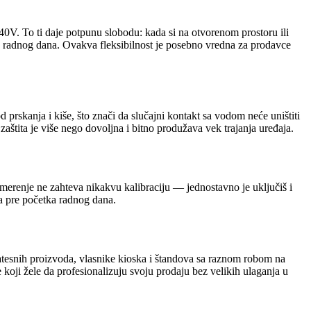
V. To ti daje potpunu slobodu: kada si na otvorenom prostoru ili
celog radnog dana. Ovakva fleksibilnost je posebno vredna za prodavce
 prskanja i kiše, što znači da slučajni kontakt sa vodom neće uništiti
aštita je više nego dovoljna i bitno produžava vek trajanja uređaja.
merenje ne zahteva nikakvu kalibraciju — jednostavno je uključiš i
a pre početka radnog dana.
ikatesnih proizvoda, vlasnike kioska i štandova sa raznom robom na
koji žele da profesionalizuju svoju prodaju bez velikih ulaganja u