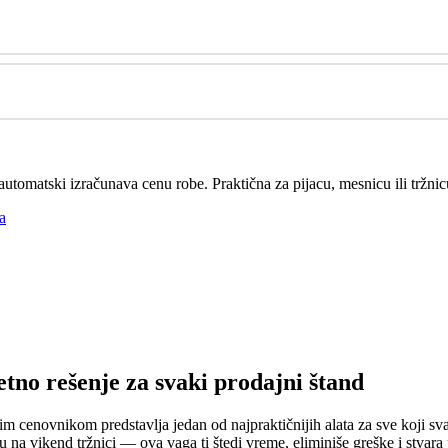
utomatski izračunava cenu robe. Praktična za pijacu, mesnicu ili tržni
a
no rešenje za svaki prodajni štand
m cenovnikom predstavlja jedan od najpraktičnijih alata za sve koji sv
robu na vikend tržnici — ova vaga ti štedi vreme, eliminiše greške i st