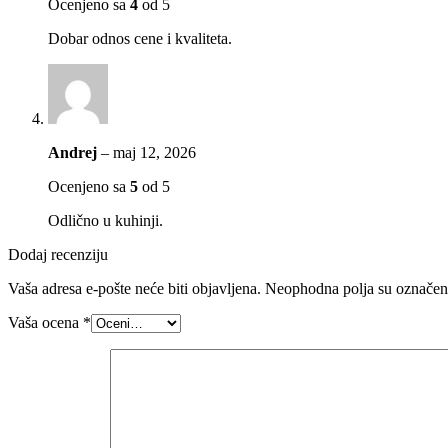
Ocenjeno sa
4
od 5
Dobar odnos cene i kvaliteta.
Andrej
–
maj 12, 2026
Ocenjeno sa
5
od 5
Odlično u kuhinji.
Dodaj recenziju
Vaša adresa e-pošte neće biti objavljena.
Neophodna polja su označe
Vaša ocena
*