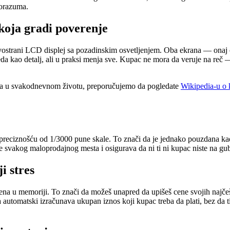
porazuma.
koja gradi poverenje
 dvostrani LCD displej sa pozadinskim osvetljenjem. Oba ekrana — onaj
a kao detalj, ali u praksi menja sve. Kupac ne mora da veruje na reč —
bora u svakodnevnom životu, preporučujemo da pogledate
Wikipedia-u o 
ciznošću od 1/3000 pune skale. To znači da je jednako pouzdana kada m
be svakog maloprodajnog mesta i osigurava da ni ti ni kupac niste na gub
i stres
ena u memoriji. To znači da možeš unapred da upišeš cene svojih najče
automatski izračunava ukupan iznos koji kupac treba da plati, bez da t