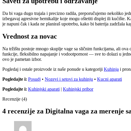
Saveti za upotrebu i održavanje
Da bi vaga dugo trajala i precizno radila, preporučujemo nekoliko je
izbegavaj agresivne hemikalije koje mogu oštetiti displej ili kućište
je napuni čak i kada ne planiraš upotrebu, kako bi baterija zadržala ka
Vrednost za novac
Na tržištu postoje mnogo skuplje vage sa sličnim funkcijama, ali ova 
funkcije, fleksibilno napajanje i vodootpornost — sve to dolazi u jed
ovo je pametan izbor.
Pogledaj i ostale proizvode iz naše ponude u kategoriji
Kuhinja
i pron
Pogledajte i:
Posudj
•
Nozevi i setovi za kuhinju
•
Kucni aparati
Pogledajte i:
Kuhinjski aparati
|
Kuhinjski pribor
Recenzije (4)
4 recenzije za
Digitalna vaga za merenje s