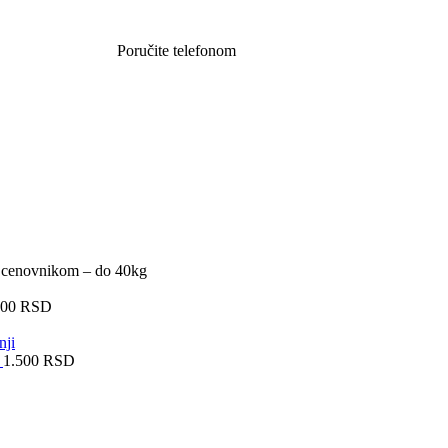
Poručite telefonom
062 851 57 64
 i cenovnikom – do 40kg
200
RSD
i
1.500
RSD