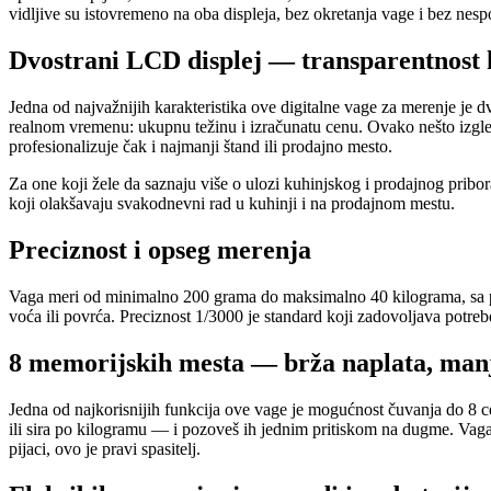
vidljive su istovremeno na oba displeja, bez okretanja vage i bez nes
Dvostrani LCD displej — transparentnost 
Jedna od najvažnijih karakteristika ove digitalne vage za merenje je
realnom vremenu: ukupnu težinu i izračunatu cenu. Ovako nešto izgled
profesionalizuje čak i najmanji štand ili prodajno mesto.
Za one koji žele da saznaju više o ulozi kuhinjskog i prodajnog pri
koji olakšavaju svakodnevni rad u kuhinji i na prodajnom mestu.
Preciznost i opseg merenja
Vaga meri od minimalno 200 grama do maksimalno 40 kilograma, sa pre
voća ili povrća. Preciznost 1/3000 je standard koji zadovoljava potre
8 memorijskih mesta — brža naplata, manj
Jedna od najkorisnijih funkcija ove vage je mogućnost čuvanja do 8 c
ili sira po kilogramu — i pozoveš ih jednim pritiskom na dugme. Vaga 
pijaci, ovo je pravi spasitelj.