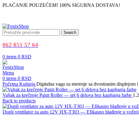
PLAĆANJE POUZEĆEM! 100% SIGURNA DOSTAVA!
Search
062 851 57 64
0
items
0
RSD
Menu
0
items
0
RSD
Početna
Kuhinja
Digitalna vaga za merenje sa dvostranim displejom
Valjak za krečenje Paint Roller — set 6 delova bez kapljanja farbe
1.
Back to products
Dupli ventilator za auto 12V HX-T303 — Efikasno hlađenje u vožnj