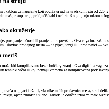
i na struju
m i kablom za napajanje koji podržava rad na gradsku mrežu od 220–240
du gde imaš pristup struji, priključiš kabl i ne brineš o punjenju tokom 
ako okruženje
 prosipanje tečnosti ili pranje radne površine. Ova vaga ima zaštitu od
nim uslovima prodajnog mesta — na pijaci, tezgi ili u prodavnici — ova z
a meriš
o može biti komplikovano bez tehničkog znanja. Ova digitalna vaga za 
su tehnički vični ili koji nemaju vremena za komplikovana podešavanj
 povrća na pijaci i tržnici, vlasnike malih prodavnica mesa, sira i del
akiju, ajvar, zimnice i slično. Takođe je odličan izbor za male biznise 