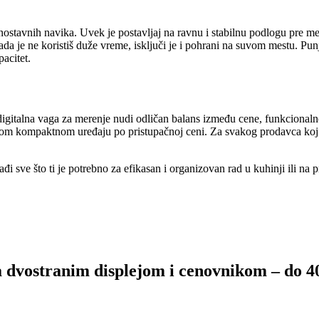
dnostavnih navika. Uvek je postavljaj na ravnu i stabilnu podlogu pre m
. Kada je ne koristiš duže vreme, isključi je i pohrani na suvom mestu.
pacitet.
digitalna vaga za merenje nudi odličan balans između cene, funkcionaln
nom kompaktnom uređaju po pristupačnoj ceni. Za svakog prodavca koji ž
ađi sve što ti je potrebno za efikasan i organizovan rad u kuhinji ili na
a dvostranim displejom i cenovnikom – do 4