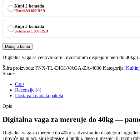
Kupi 2 komada
Uštedećeš 800 RSD
Kupi 3 komada
Uštedećeš 1.800 RSD
Dodaj u korpu
Digitalna vaga sa cenovnikom i dvostranim displejom meri do 40kg i a
Šifra proizvoda:
FNX-TL-DIGI-VAGA-ZA-4030
Kategorija:
Kuhinj
Share:
Opis
Recenzije (4)
Dostava i naplata paketa
Opis
Digitalna vaga za merenje do 40kg — pamet
Digitalna vaga za merenje do 40kg sa dvostranim displejom i ugrađeni
i povrće na pijaci, sir i kobasice u butiku, meso u mesnici ili raznu 