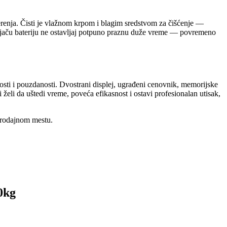
erenja. Čisti je vlažnom krpom i blagim sredstvom za čišćenje —
 Punjaču bateriju ne ostavljaj potpuno praznu duže vreme — povremeno
osti i pouzdanosti. Dvostrani displej, ugrađeni cenovnik, memorijske
eli da uštedi vreme, poveća efikasnost i ostavi profesionalan utisak,
 prodajnom mestu.
0kg