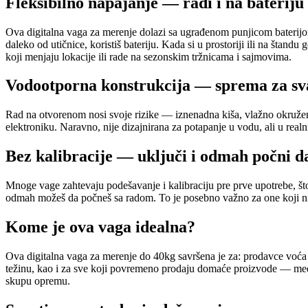
Fleksibilno napajanje — radi i na bateriju 
Ova digitalna vaga za merenje dolazi sa ugrađenom punjicom baterijo
daleko od utičnice, koristiš bateriju. Kada si u prostoriji ili na štan
koji menjaju lokacije ili rade na sezonskim tržnicama i sajmovima.
Vodootporna konstrukcija — sprema za sv
Rad na otvorenom nosi svoje rizike — iznenadna kiša, vlažno okruženje,
elektroniku. Naravno, nije dizajnirana za potapanje u vodu, ali u real
Bez kalibracije — uključi i odmah počni d
Mnoge vage zahtevaju podešavanje i kalibraciju pre prve upotrebe, št
odmah možeš da počneš sa radom. To je posebno važno za one koji ni
Kome je ova vaga idealna?
Ova digitalna vaga za merenje do 40kg savršena je za: prodavce voća i
težinu, kao i za sve koji povremeno prodaju domaće proizvode — med, r
skupu opremu.