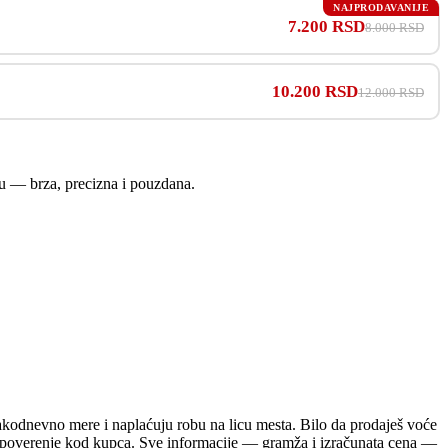
NAJPRODAVANIJE
7.200 RSD
8.000 RSD
10.200 RSD
12.000 RSD
cu — brza, precizna i pouzdana.
akodnevno mere i naplaćuju robu na licu mesta. Bilo da prodaješ voće
vara poverenje kod kupca. Sve informacije — gramža i izračunata cena —