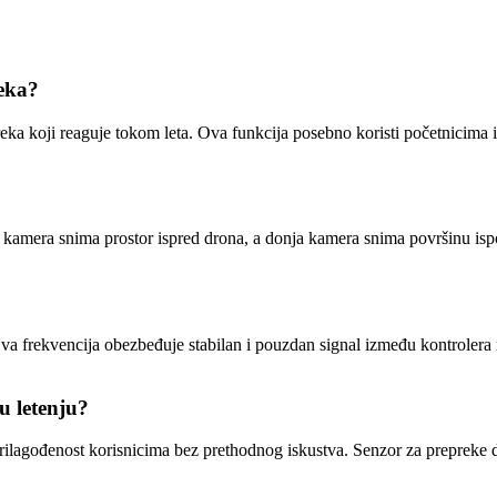
eka?
 koji reaguje tokom leta. Ova funkcija posebno koristi početnicima i 
amera snima prostor ispred drona, a donja kamera snima površinu ispod
 frekvencija obezbeđuje stabilan i pouzdan signal između kontrolera i l
u letenju?
prilagođenost korisnicima bez prethodnog iskustva. Senzor za prepreke d