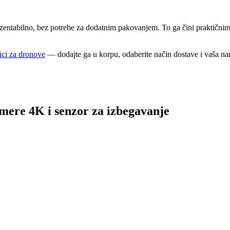
entabilno, bez potrebe za dodatnim pakovanjem. To ga čini praktičnim i
ci za dronove
— dodajte ga u korpu, odaberite način dostave i vaša naru
ere 4K i senzor za izbegavanje