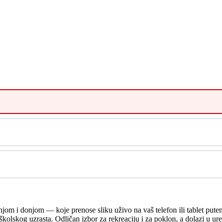
i donjom — koje prenose sliku uživo na vaš telefon ili tablet putem
 školskog uzrasta. Odličan izbor za rekreaciju i za poklon, a dolazi 