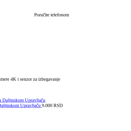
Poručite telefonom
062 851 57 64
ere 4K i senzor za izbegavanje
Daljinskom Upravljaču
9.000
RSD