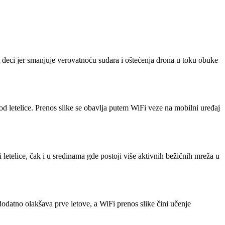
deci jer smanjuje verovatnoću sudara i oštećenja drona u toku obuke
 letelice. Prenos slike se obavlja putem WiFi veze na mobilni uređaj
etelice, čak i u sredinama gde postoji više aktivnih bežičnih mreža u
odatno olakšava prve letove, a WiFi prenos slike čini učenje