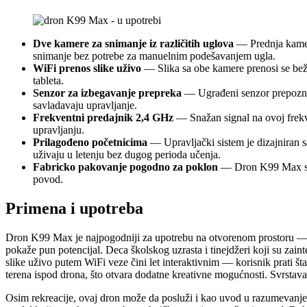
Dve kamere za snimanje iz različitih uglova
— Prednja kamer
snimanje bez potrebe za manuelnim podešavanjem ugla.
WiFi prenos slike uživo
— Slika sa obe kamere prenosi se beži
tableta.
Senzor za izbegavanje prepreka
— Ugrađeni senzor prepoznaje
savladavaju upravljanje.
Frekventni predajnik 2,4 GHz
— Snažan signal na ovoj frekve
upravljanju.
Prilagođeno početnicima
— Upravljački sistem je dizajniran 
uživaju u letenju bez dugog perioda učenja.
Fabricko pakovanje pogodno za poklon
— Dron K99 Max stiž
povod.
Primena i upotreba
Dron K99 Max je najpogodniji za upotrebu na otvorenom prostoru — u
pokaže pun potencijal. Deca školskog uzrasta i tinejdžeri koji su zaint
slike uživo putem WiFi veze čini let interaktivnim — korisnik prati 
terena ispod drona, što otvara dodatne kreativne mogućnosti. Svrstav
Osim rekreacije, ovaj dron može da posluži i kao uvod u razumevanje 