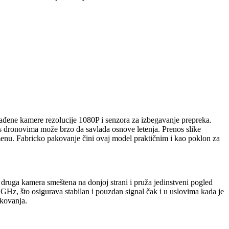
ađene kamere rezolucije 1080P i senzora za izbegavanje prepreka.
 s dronovima može brzo da savlada osnove letenja. Prenos slike
menu. Fabricko pakovanje čini ovaj model praktičnim i kao poklon za
 druga kamera smeštena na donjoj strani i pruža jedinstveni pogled
 GHz, što osigurava stabilan i pouzdan signal čak i u uslovima kada je
kovanja.