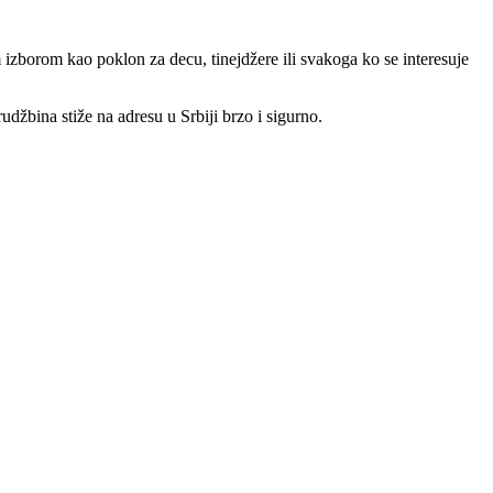
zborom kao poklon za decu, tinejdžere ili svakoga ko se interesuje
džbina stiže na adresu u Srbiji brzo i sigurno.