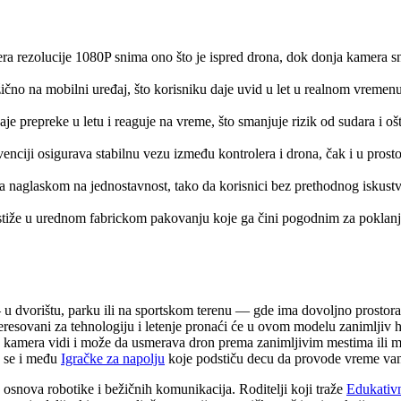
a rezolucije 1080P snima ono što je ispred drona, dok donja kamera 
čno na mobilni uređaj, što korisniku daje uvid u let u realnom vremen
 prepreke u letu i reaguje na vreme, što smanjuje rizik od sudara i oš
nciji osigurava stabilnu vezu između kontrolera i drona, čak i u prosto
sa naglaskom na jednostavnost, tako da korisnici bez prethodnog iskus
e u urednom fabrickom pakovanju koje ga čini pogodnim za poklanjanj
 dvorištu, parku ili na sportskom terenu — gde ima dovoljno prostora
eresovani za tehnologiju i letenje pronaći će u ovom modelu zanimljiv ho
šta kamera vidi i može da usmerava dron prema zanimljivim mestima ili m
a se i među
Igračke za napolju
koje podstiču decu da provode vreme van
osnova robotike i bežičnih komunikacija. Roditelji koji traže
Edukativn