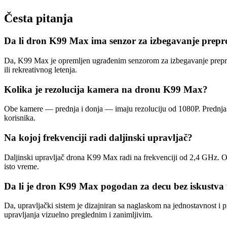
Česta pitanja
Da li dron K99 Max ima senzor za izbegavanje prepr
Da, K99 Max je opremljen ugrađenim senzorom za izbegavanje prepreka
ili rekreativnog letenja.
Kolika je rezolucija kamera na dronu K99 Max?
Obe kamere — prednja i donja — imaju rezoluciju od 1080P. Prednja k
korisnika.
Na kojoj frekvenciji radi daljinski upravljač?
Daljinski upravljač drona K99 Max radi na frekvenciji od 2,4 GHz. Ova
isto vreme.
Da li je dron K99 Max pogodan za decu bez iskustva 
Da, upravljački sistem je dizajniran sa naglaskom na jednostavnost i 
upravljanja vizuelno preglednim i zanimljivim.