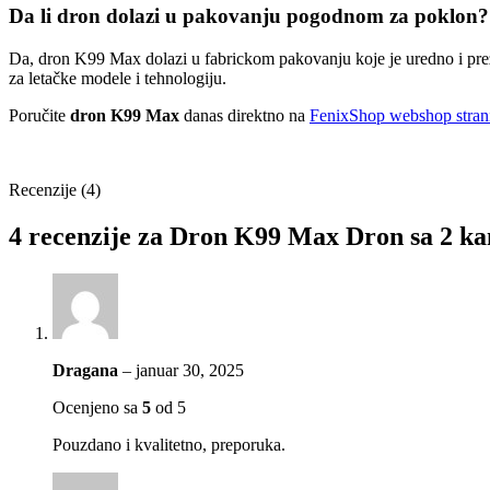
Da li dron dolazi u pakovanju pogodnom za poklon?
Da, dron K99 Max dolazi u fabrickom pakovanju koje je uredno i prez
za letačke modele i tehnologiju.
Poručite
dron K99 Max
danas direktno na
FenixShop webshop strani
Recenzije (4)
4 recenzije za
Dron K99 Max Dron sa 2 kam
Dragana
–
januar 30, 2025
Ocenjeno sa
5
od 5
Pouzdano i kvalitetno, preporuka.