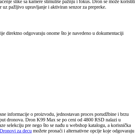
ćenje slike sa kamere stimuliše pažnju i fokus. Dron se može koristiti
uz pažljivo upravljanje i aktiviran senzor za prepreke.
ije direktno odgovaraju onome što je navedeno u dokumentaciji
sne informacije o proizvodu, jednostavan proces porudžbine i brzu
 poput dronova. Dron K99 Max se po ceni od 4800 RSD nalazi u
laze selekciju pre nego što se nađu u webshop katalogu, a korisnička
Dronovi za decu
možete pronaći i alternativne opcije koje odgovaraju