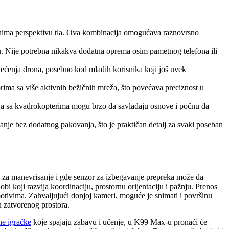
snima perspektivu tla. Ova kombinacija omogućava raznovrsno
u. Nije potrebna nikakva dodatna oprema osim pametnog telefona ili
tećenja drona, posebno kod mlađih korisnika koji još uvek
rima sa više aktivnih bežičnih mreža, što povećava preciznost u
tva sa kvadrokopterima mogu brzo da savladaju osnove i počnu da
e bez dodatnog pakovanja, što je praktičan detalj za svaki poseban
 za manevrisanje i gde senzor za izbegavanje prepreka može da
bi koji razvija koordinaciju, prostornu orijentaciju i pažnju. Prenos
otivima. Zahvaljujući donjoj kameri, moguće je snimati i površinu
 zatvorenog prostora.
e igračke
koje spajaju zabavu i učenje, u K99 Max-u pronaći će