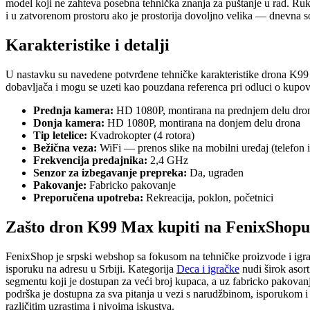
model koji ne zahteva posebna tehnička znanja za puštanje u rad. Rukov
i u zatvorenom prostoru ako je prostorija dovoljno velika — dnevna so
Karakteristike i detalji
U nastavku su navedene potvrđene tehničke karakteristike drona K99
dobavljača i mogu se uzeti kao pouzdana referenca pri odluci o kupov
Prednja kamera:
HD 1080P, montirana na prednjem delu dro
Donja kamera:
HD 1080P, montirana na donjem delu drona
Tip letelice:
Kvadrokopter (4 rotora)
Bežična veza:
WiFi — prenos slike na mobilni uređaj (telefon il
Frekvencija predajnika:
2,4 GHz
Senzor za izbegavanje prepreka:
Da, ugrađen
Pakovanje:
Fabricko pakovanje
Preporučena upotreba:
Rekreacija, poklon, početnici
Zašto dron K99 Max kupiti na FenixShopu
FenixShop je srpski webshop sa fokusom na tehničke proizvode i igra
isporuku na adresu u Srbiji. Kategorija
Deca i igračke
nudi širok asor
segmentu koji je dostupan za veći broj kupaca, a uz fabricko pakovanj
podrška je dostupna za sva pitanja u vezi s narudžbinom, isporukom i 
različitim uzrastima i nivoima iskustva.