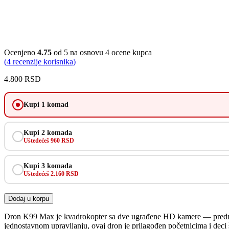
Ocenjeno
4.75
od 5 na osnovu
4
ocene kupca
(
4
recenzije korisnika)
4.800
RSD
Kupi 1 komad
Kupi 2 komada
Uštedećeš 960 RSD
Kupi 3 komada
Uštedećeš 2.160 RSD
Dodaj u korpu
Dron K99 Max je kvadrokopter sa dve ugrađene HD kamere — prednjom 
jednostavnom upravljanju, ovaj dron je prilagođen početnicima i deci