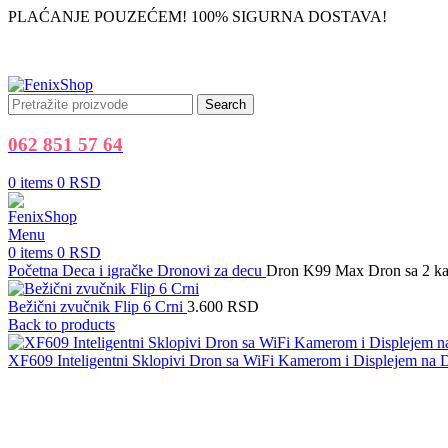
PLAĆANJE POUZEĆEM! 100% SIGURNA DOSTAVA!
Search
062 851 57 64
0
items
0
RSD
Menu
0
items
0
RSD
Početna
Deca i igračke
Dronovi za decu
Dron K99 Max Dron sa 2 kam
Bežični zvučnik Flip 6 Crni
3.600
RSD
Back to products
XF609 Inteligentni Sklopivi Dron sa WiFi Kamerom i Displejem na 