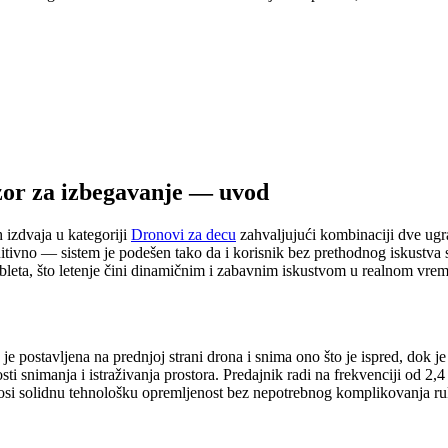
or za izbegavanje — uvod
izdvaja u kategoriji
Dronovi za decu
zahvaljujući kombinaciji dve ugr
itivno — sistem je podešen tako da i korisnik bez prethodnog iskustva
ableta, što letenje čini dinamičnim i zabavnim iskustvom u realnom vre
 postavljena na prednjoj strani drona i snima ono što je ispred, dok je
snimanja i istraživanja prostora. Predajnik radi na frekvenciji od 2,4
osi solidnu tehnološku opremljenost bez nepotrebnog komplikovanja ru