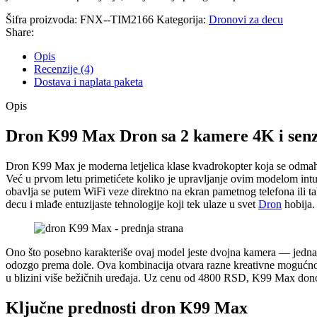
Šifra proizvoda:
FNX--TIM2166
Kategorija:
Dronovi za decu
Share:
Opis
Recenzije (4)
Dostava i naplata paketa
Opis
Dron K99 Max Dron sa 2 kamere 4K i senz
Dron K99 Max je moderna letjelica klase kvadrokopter koja se odmah 
Već u prvom letu primetićete koliko je upravljanje ovim modelom intu
obavlja se putem WiFi veze direktno na ekran pametnog telefona ili t
decu i mlađe entuzijaste tehnologije koji tek ulaze u svet
Dron
hobija.
Ono što posebno karakteriše ovaj model jeste dvojna kamera — jedna je
odozgo prema dole. Ova kombinacija otvara razne kreativne mogućnosti 
u blizini više bežičnih uređaja. Uz cenu od 4800 RSD, K99 Max don
Ključne prednosti dron K99 Max