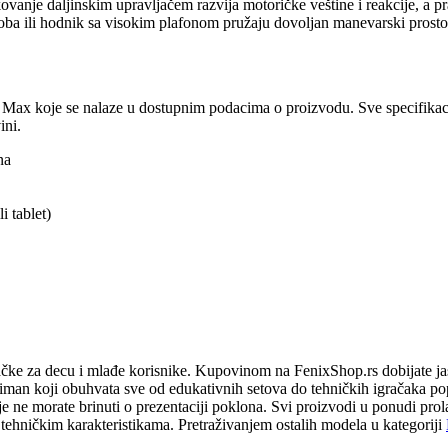
anje daljinskim upravljačem razvija motoričke veštine i reakcije, a pra
ba ili hodnik sa visokim plafonom pružaju dovoljan manevarski prostor 
 Max koje se nalaze u dostupnim podacima o proizvodu. Sve specifikac
ini.
na
i tablet)
čke za decu i mlađe korisnike. Kupovinom na FenixShop.rs dobijate ja
timan koji obuhvata sve od edukativnih setova do tehničkih igračaka
e ne morate brinuti o prezentaciji poklona. Svi proizvodi u ponudi pro
tehničkim karakteristikama. Pretraživanjem ostalih modela u kategoriji