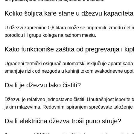
Koliko šoljica kafe stane u džezvu kapaciteta 
U džezvi zapremine 0,8 litara može se pripremiti između četiri
porodicu ili grupu kolega na radnom mestu.
Kako funkcioniše zaštita od pregrevanja i kip
Ugrađeni termički osigurač automatski isključuje aparat kada
smanjuje rizik od nezgoda u kuhinji tokom svakodnevne upot
Da li je džezvu lako čistiti?
Džezvu je relativno jednostavno čistiti. Unutrašnjost isperite
jakim mlazevima. Redovnim ispiranjem sprečavate taloženj
Da li električna džezva troši puno struje?