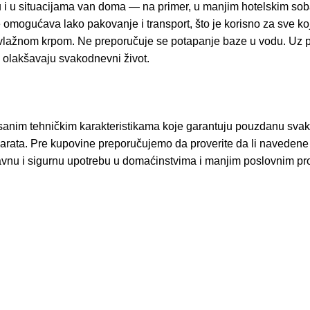
nu i u situacijama van doma — na primer, u manjim hotelskim s
omogućava lako pakovanje i transport, što je korisno za sve koj
e vlažnom krpom. Ne preporučuje se potapanje baze u vodu. Uz p
 olakšavaju svakodnevni život.
nisanim tehničkim karakteristikama koje garantuju pouzdanu sv
parata. Pre kupovine preporučujemo da proverite da li naveden
tavnu i sigurnu upotrebu u domaćinstvima i manjim poslovnim pro