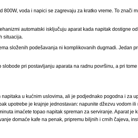
d 800W, voda i napici se zagrevaju za kratko vreme. To znači man
hanizmi automatski isključuju aparat kada napitak dostigne od
h situacija.
ma složenih podešavanja ni komplikovanih dugmadi. Jedan preki
slobode pri postavljanju aparata na radnu površinu, a pri tome 
 napitaka u kućnim uslovima, ali je podjednako pogodna i za up
pak upotrebe je krajnje jednostavan: napunite džezvu vodom ili 
iko minuta imaćete topao napitak spreman za serviranje. Aparat j
vanje domaće kafe na penak, pripremu biljnih i crnih čajeva, ins