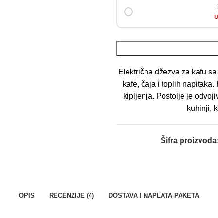
U
Električna džezva za kafu s
kafe, čaja i toplih napitaka
kipljenja. Postolje je odvo
kuhinji, 
Šifra proizvoda
OPIS
RECENZIJE (4)
DOSTAVA I NAPLATA PAKETA