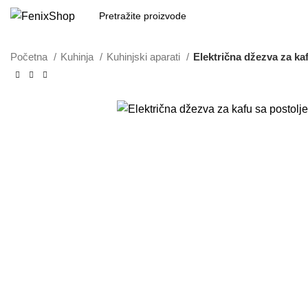
Početna
Kuhinja
Kuhinjski aparati
Električna džezva za ka