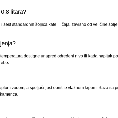
0,8 litara?
 i šest standardnih šoljica kafe ili čaja, zavisno od veličine šo
ljenja?
 temperatura dostigne unapred određeni nivo ili kada napitak po
rebe.
 toplom vodom, a spoljašnjost obrišite vlažnom krpom. Baza sa pr
e kamenca.