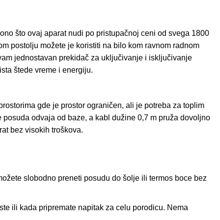
ono što ovaj aparat nudi po pristupačnoj ceni od svega 1800
om postolju možete je koristiti na bilo kom ravnom radnom
vam jednostavan prekidač za uključivanje i isključivanje
ista štede vreme i energiju.
storima gde je prostor ograničen, ali je potreba za toplim
se posuda odvaja od baze, a kabl dužine 0,7 m pruža dovoljno
at bez visokih troškova.
možete slobodno preneti posudu do šolje ili termos boce bez
ste ili kada pripremate napitak za celu porodicu. Nema