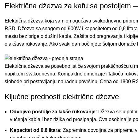
Električna džezva za kafu sa postoljem 
Električna džezva koja vam omogućava svakodnevnu pripremu k
RSD. Džezva sa snagom od 800W i kapacitetom od 0,8 litara za
mestu bez brige o dužini kabla. Zaštita od pregrevanja i kipl
olakšava rukovanje. Ako svaki dan počinjete šoljom domaće ka
Električna džezva se posebno ističe svojom praktičnošću u ma
napitkom svakodnevna. Kompaktne dimenzije i lakoća rukovanj
slobode pri postavljanju na radnu površinu. Cena od 1800 RSD
Ključne prednosti električne džezve
Odvojivo postolje za lakše rukovanje:
Džezva se u potpun
vučenja kabla i bez rizika od prosipanja. Ova osobina je 
Kapacitet od 0,8 litara:
Zapremina dovoljna za pripremu viš
potrebe za višestrukim kuvanjem.