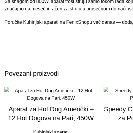
Sa snagom od 800W, aparat troši struju samo tokom rada koji 
značajno na mesečni račun za struju u prosečnom domaćinst
Poručite
Kuhinjski aparati
na FenixShopu već danas — dodajte
Povezani proizvodi
Aparat za Hot Dog Američki –
Speedy C
12 Hot Dogova na Pari, 450W
za P
Kuhinjski aparati