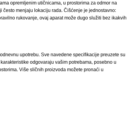
obama opremljenim utičnicama, u prostorima za odmor na
i često menjaju lokaciju rada. Čišćenje je jednostavno:
ravilno rukovanje, ovaj aparat može dugo služiti bez ikakvih
akodnevnu upotrebu. Sve navedene specifikacije preuzete su
e karakteristike odgovaraju vašim potrebama, posebno u
storima. Više sličnih proizvoda možete pronaći u