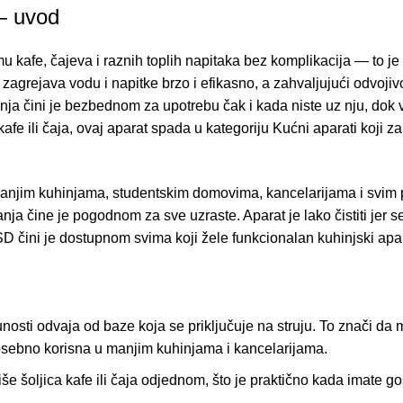
— uvod
afe, čajeva i raznih toplih napitaka bez komplikacija — to je 
grejava vodu i napitke brzo i efikasno, a zahvaljujući odvojiv
jenja čini je bezbednom za upotrebu čak i kada niste uz nju, dok 
fe ili čaja, ovaj aparat spada u kategoriju
Kućni aparati
koji za
njim kuhinjama, studentskim domovima, kancelarijama i svim pro
a čine je pogodnom za sve uzraste. Aparat je lako čistiti jer 
 čini je dostupnom svima koji žele funkcionalan kuhinjski apar
osti odvaja od baze koja se priključuje na struju. To znači da 
posebno korisna u manjim kuhinjama i kancelarijama.
e šoljica kafe ili čaja odjednom, što je praktično kada imate go