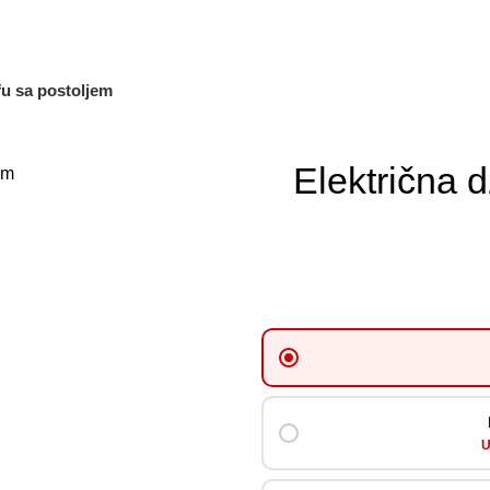
fu sa postoljem
Električna 
U