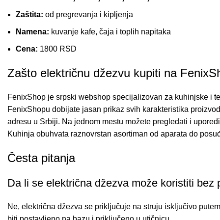
Zaštita:
od pregrevanja i kipljenja
Namena:
kuvanje kafe, čaja i toplih napitaka
Cena:
1800 RSD
Zašto električnu džezvu kupiti na Fenix
FenixShop je srpski webshop specijalizovan za kuhinjske i 
FenixShopu dobijate jasan prikaz svih karakteristika proizv
adresu u Srbiji. Na jednom mestu možete pregledati i upored
Kuhinja
obuhvata raznovrstan asortiman od aparata do posuđa
Česta pitanja
Da li se električna džezva može koristiti bez 
Ne, električna džezva se priključuje na struju isključivo put
biti postavljeno na bazu i priključeno u utičnicu.