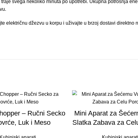
traje svega nekoliko minuta po upotrebi. Ukupna potrošnja ener
vu.
 električnu džezvu u korpu i uživajte u brzoj dostavi direktn
hopper – Ručni Secko
Mini Aparat za Šećer
ovrće, Luk i Meso
Slatka Zabava za Cel
Kuhinjski aparati
Kuhinjski aparat