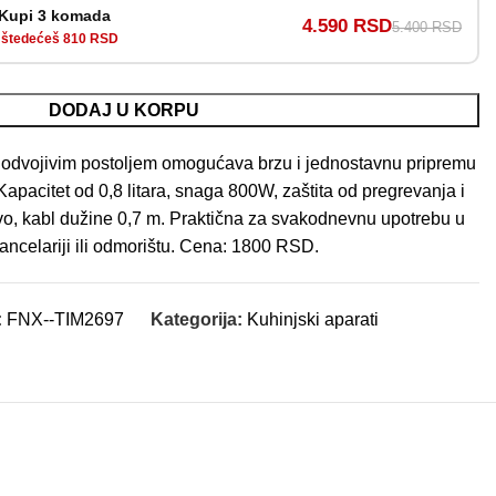
Kupi 3 komada
4.590 RSD
5.400 RSD
štedećeš 810 RSD
DODAJ U KORPU
a odvojivim postoljem omogućava brzu i jednostavnu pripremu
. Kapacitet od 0,8 litara, snaga 800W, zaštita od pregrevanja i
jivo, kabl dužine 0,7 m. Praktična za svakodnevnu upotrebu u
kancelariji ili odmorištu. Cena: 1800 RSD.
:
FNX--TIM2697
Kategorija:
Kuhinjski aparati