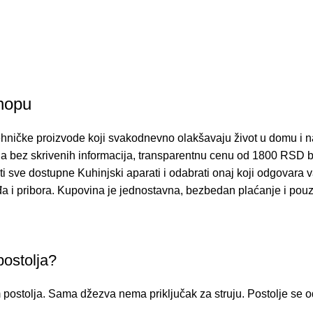
Shopu
tehničke proizvode koji svakodnevno olakšavaju život u domu i
oda bez skrivenih informacija, transparentnu cenu od 1800 RSD 
iti sve dostupne
Kuhinjski aparati
i odabrati onaj koji odgovara 
 i pribora. Kupovina je jednostavna, bezbedan plaćanje i pou
postolja?
em postolja. Sama džezva nema priključak za struju. Postolje se 