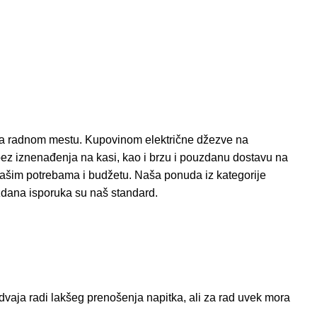
 na radnom mestu. Kupovinom električne džezve na
bez iznenađenja na kasi, kao i brzu i pouzdanu dostavu na
vašim potrebama i budžetu. Naša ponuda iz kategorije
zdana isporuka su naš standard.
odvaja radi lakšeg prenošenja napitka, ali za rad uvek mora