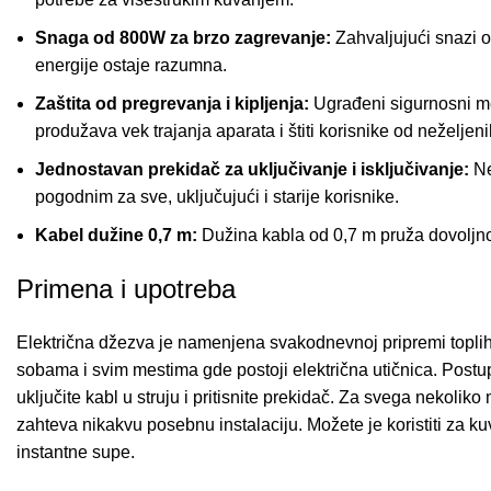
Snaga od 800W za brzo zagrevanje:
Zahvaljujući snazi o
energije ostaje razumna.
Zaštita od pregrevanja i kipljenja:
Ugrađeni sigurnosni me
produžava vek trajanja aparata i štiti korisnike od neželjeni
Jednostavan prekidač za uključivanje i isključivanje:
Ne
pogodnim za sve, uključujući i starije korisnike.
Kabel dužine 0,7 m:
Dužina kabla od 0,7 m pruža dovoljno 
Primena i upotreba
Električna džezva je namenjena svakodnevnoj pripremi toplih
sobama i svim mestima gde postoji električna utičnica. Postu
uključite kabl u struju i pritisnite prekidač. Za svega nekol
zahteva nikakvu posebnu instalaciju. Možete je koristiti za ku
instantne supe.