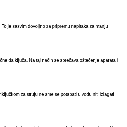
lje. To je sasvim dovoljno za pripremu napitaka za manju
čne da ključa. Na taj način se sprečava oštećenje aparata i
iključkom za struju ne sme se potapati u vodu niti izlagati