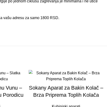
gije po jednom ciklusu zagrevanja je minimalna i ne utiče
o na vašu adresu za samo 1800 RSD.
nu Vunu –
Sokany Aparat za Bakin Kolač –
u Porodicu
Brza Priprema Toplih Kolača
i
Kuhinjski aparati