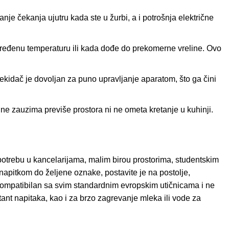
je čekanja ujutru kada ste u žurbi, a i potrošnja električne
ređenu temperaturu ili kada dođe do prekomerne vreline. Ovo
dač je dovoljan za puno upravljanje aparatom, što ga čini
ne zauzima previše prostora ni ne ometa kretanje u kuhinji.
otrebu u kancelarijama, malim birou prostorima, studentskim
napitkom do željene oznake, postavite je na postolje,
e kompatibilan sa svim standardnim evropskim utičnicama i ne
tant napitaka, kao i za brzo zagrevanje mleka ili vode za