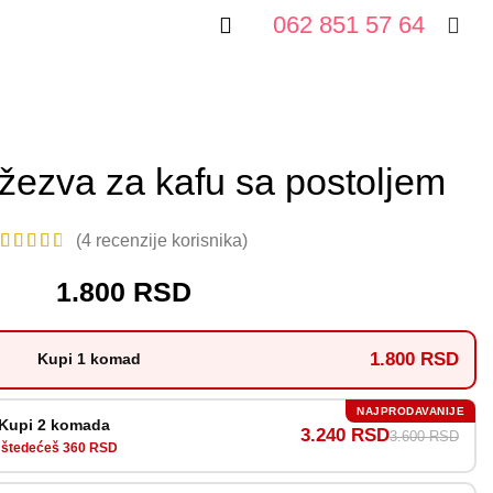
062 851 57 64
džezva za kafu sa postoljem
(
4
recenzije korisnika)
1.800
RSD
1.800 RSD
Kupi 1 komad
NAJPRODAVANIJE
Kupi 2 komada
3.240 RSD
3.600 RSD
štedećeš 360 RSD