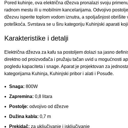
Pored kuhinje, ova električna džezva pronalazi svoju prime
radnom mestu ili u mobilnim kancelarijama. Odvojivo postolje 
džezvu isperite toplom vodom iznutra, a spoljašnjost obrišit
poteškoća. Svrstava se u širu kategoriju
Kuhinjski aparati
koji
Karakteristike i detalji
Električna džezva za kafu sa postoljem dolazi sa jasno defi
direktno od proizvođača i pružaju tačan uvid u mogućnosti a
pogledu kapaciteta i snage. Aparat je projektovan za jednos
kategorijama
Kuhinja
,
Kuhinjski pribor i alati
i
Posuđe
.
Snaga:
800W
Zapremina:
0,8 litara
Postolje:
odvojivo od džezve
Dužina kabla:
0,7 m
Prekidač:
za uključivanje i isključivanje