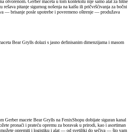
na otvorenom. Gerber maceta u tom kontekstu nije samo alat za hitne
rešava pitanje sigurnog nošenja na kaišu ili pričvršćivanja za bočni
iva — brisanje posle upotrebe i povremeno oštrenje — produžava
 maceta Bear Grylls dolazi s jasno definisanim dimenzijama i masom
om Gerber macete Bear Grylls na FenixShopu dobijate siguran kanal
žete pronaći i prateću opremu za boravak u prirodi, kao i asortiman
žete opremiti i logistiku i alat — od svetiljki do sečiva — što vam