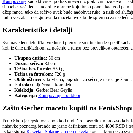
Kampovanje
kao aktivnost podrazumeva niz praktičnih izazova — od 
situacije, već deo standardne opreme koju treba poneti kad god plan u
džep ranca, tako da sečivo uvek bude nadohvat ruke, a rizik od slu
radni vek alata i osigurava da maceta uvek bude spremna za sledeći iz
Karakteristike i detalji
Sve navedene tehničke vrednosti preuzete su direktno iz specifikacij
koji je čine prikladnom za nošenje u rancu bez prevelikog opterećen
Ukupna dužina:
50 cm
Dužina sečiva:
33 cm
Težina bez futrole:
550 g
Težina sa futrolom:
720 g
Oblik oštrice:
zakrivljena, pogodna za sečenje i krčenje žbunja 
Futrola:
uključena u kompletu
Kolekcija:
Gerber Bear Grylls
Kategorija:
Kampovanje i outdoor
Zašto Gerber macetu kupiti na FenixShop
FenixShop je srpski webshop koji nudi širok asortiman proizvoda iz k
nabavke poznatog brenda uz jasno definisanu cenu od 4800 RSD i trans
iz kategorija
Rasveta
i
Solarne lampe i rasveta
koje su korisne za svak