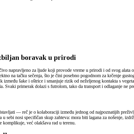
iljan boravak u prirodi
čivo napravljeno za ljude koji provode vreme u prirodi i od svog alata
ktno na tačku sečenja, što je čini posebno pogodnom za krčenje gustog 
k između šake i oštrice i smanjuje rizik od neželjenog kontakta s vege
 Svaki primerak dolazi s futrolom, tako da transport i odlaganje ne pre
stavljati — reč je o kolaboraciji između jednog od najpoznatijih preži
 u sebi nosi specifičan skup zahteva: mora biti lagana za nošenje, izdržl
e komplikuje, već olakšava rad u terenu.