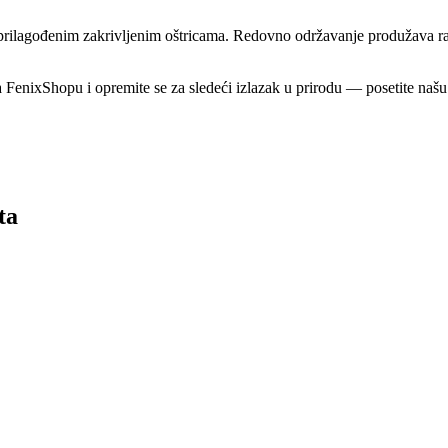
a prilagođenim zakrivljenim oštricama. Redovno održavanje produžava r
 FenixShopu i opremite se za sledeći izlazak u prirodu — posetite naš
ta