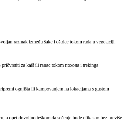
oljan razmak između šake i oštrice tokom rada u vegetaciji.
ričvrstiti za kaiš ili ranac tokom походa i trekinga.
i pripremi ognjišta ili kampovanjem na lokacijama s gustom
u, a opet dovoljno teškom da sečenje bude efikasno bez previše