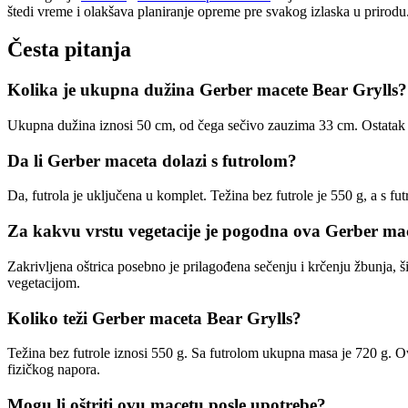
štedi vreme i olakšava planiranje opreme pre svakog izlaska u prirodu
Česta pitanja
Kolika je ukupna dužina Gerber macete Bear Grylls?
Ukupna dužina iznosi 50 cm, od čega sečivo zauzima 33 cm. Ostatak č
Da li Gerber maceta dolazi s futrolom?
Da, futrola je uključena u komplet. Težina bez futrole je 550 g, a s 
Za kakvu vrstu vegetacije je pogodna ova Gerber ma
Zakrivljena oštrica posebno je prilagođena sečenju i krčenju žbunja, š
vegetacijom.
Koliko teži Gerber maceta Bear Grylls?
Težina bez futrole iznosi 550 g. Sa futrolom ukupna masa je 720 g. 
fizičkog napora.
Mogu li oštriti ovu macetu posle upotrebe?