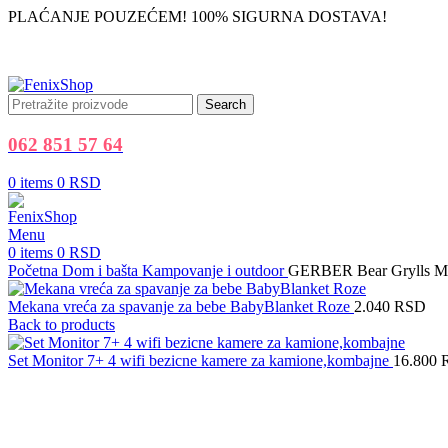
PLAĆANJE POUZEĆEM! 100% SIGURNA DOSTAVA!
Search
062 851 57 64
0
items
0
RSD
Menu
0
items
0
RSD
Početna
Dom i bašta
Kampovanje i outdoor
GERBER Bear Grylls M
Mekana vreća za spavanje za bebe BabyBlanket Roze
2.040
RSD
Back to products
Set Monitor 7+ 4 wifi bezicne kamere za kamione,kombajne
16.800