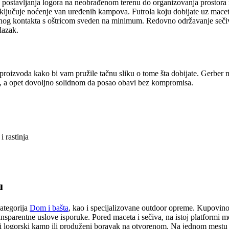
postavljanja logora na neobrađenom terenu do organizovanja prostora 
ključuje noćenje van uređenih kampova. Futrola koju dobijate uz macetu 
čajnog kontakta s oštricom sveden na minimum. Redovno održavanje seč
lazak.
a proizvoda kako bi vam pružile tačnu sliku o tome šta dobijate. Gerber
ja, a opet dovoljno solidnom da posao obavi bez kompromisa.
i rastinja
u
ategorija
Dom i bašta
, kao i specijalizovane outdoor opreme. Kupovin
parentne uslove isporuke. Pored maceta i sečiva, na istoj platformi mo
i logorski kamp ili produženi boravak na otvorenom. Na jednom mestu mo