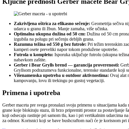
Ključne prednosti Gerber macete Bear Gry
Zakrivljena oštrica za efikasno sečenje:
Geometrija sečiva ni
udarca u granu ili žbun. Manje zamaha, više učinka.
Optimalna ukupna dužina od 50 cm:
Dužina od 50 cm pronala
izgubila na polugu pri sečenju debljih grana.
Razumna težina od 550 g bez futrole:
Pri težim terenskim zad
kamperi osete preveliki napor tokom produžene upotrebe.
Futrola u kompletu:
Isporuka uključuje futrolu (ukupna težina
nabavkom zaštite.
Gerber i Bear Grylls brend — garancija proverenosti:
Gerbe
Gryllsom podrazumeva funkcionalne, terenske standarde koji su 
Višenamenska upotreba u outdoor aktivnostima:
Ovaj alat n
kampovanju, lovu ili trekingu po gustoj vegetaciji.
Primena i upotreba
Gerber maceta pre svega pronalazi svoju primenu u situacijama kada nož 
grane koje blokiraju stazu, ili brzo pripremiti prostor za postavljanj
koji odsecaju rastinje pri samom tlu, kao i pri vertikalnim udarcima 
za odmor. Korisnici koji se bave bushcraftom naći će je korisnom pri 