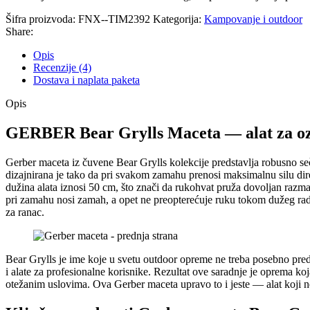
Šifra proizvoda:
FNX--TIM2392
Kategorija:
Kampovanje i outdoor
Share:
Opis
Recenzije (4)
Dostava i naplata paketa
Opis
GERBER Bear Grylls Maceta — alat za ozb
Gerber maceta iz čuvene Bear Grylls kolekcije predstavlja robusno se
dizajnirana je tako da pri svakom zamahu prenosi maksimalnu silu dire
dužina alata iznosi 50 cm, što znači da rukohvat pruža dovoljan razma
pri zamahu nosi zamah, a opet ne preopterećuje ruku tokom dužeg rada.
za ranac.
Bear Grylls je ime koje u svetu outdoor opreme ne treba posebno pred
i alate za profesionalne korisnike. Rezultat ove saradnje je oprema koja
otežanim uslovima. Ova Gerber maceta upravo to i jeste — alat koji n