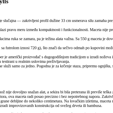
lls
je slučajna — zakrivljeni profil dužine 33 cm usmerava silu zamaha pre
zi pravu meru između kompaktnosti i funkcionalnosti. Maceta nije pred
acima ruka se zamara, pa je težina alata važna. Sa 550 g maceta je dovol
 sa futrolom iznosi 720 g), što znači da sečivo odmah po kupovini može
r je američki proizvođač s dugogodišnjom tradicijom u izradi noževa i 
testirani u realnim uslovima preživljavanja.
e služi samo za jedno. Pogodna je za krčenje staza, pripremu ognjišta, s
nije dovoljno snažan alat, a sekira bi bila preterana ili previše teška z
e šatora, ova maceta radi posao precizno i bez nepotrebnog napora. Zakri
na grane debljine do nekoliko centimetara. Na lovačkim izletima, maceta 
izradi improvizovanih konstrukcija od svežeg drveta ili bambusa.