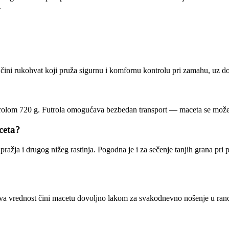
.
ini rukohvat koji pruža sigurnu i komfornu kontrolu pri zamahu, uz dov
futrolom 720 g. Futrola omogućava bezbedan transport — maceta se može p
ceta?
ipražja i drugog nižeg rastinja. Pogodna je i za sečenje tanjih grana pr
Ova vrednost čini macetu dovoljno lakom za svakodnevno nošenje u ranc