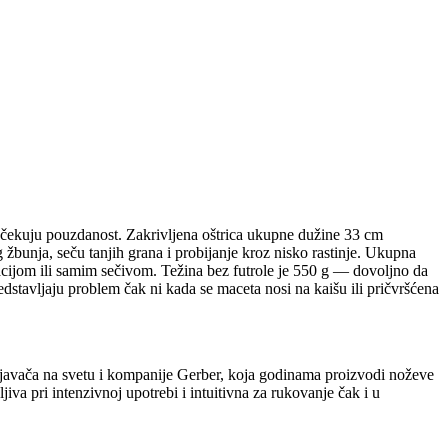
 očekuju pouzdanost. Zakrivljena oštrica ukupne dužine 33 cm
žbunja, seču tanjih grana i probijanje kroz nisko rastinje. Ukupna
tacijom ili samim sečivom. Težina bez futrole je 550 g — dovoljno da
dstavljaju problem čak ni kada se maceta nosi na kaišu ili pričvršćena
vljavača na svetu i kompanije Gerber, koja godinama proizvodi noževe
jiva pri intenzivnoj upotrebi i intuitivna za rukovanje čak i u