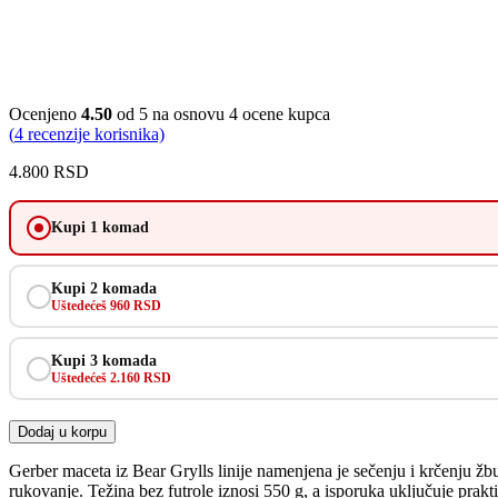
Ocenjeno
4.50
od 5 na osnovu
4
ocene kupca
(
4
recenzije korisnika)
4.800
RSD
Kupi 1 komad
Kupi 2 komada
Uštedećeš 960 RSD
Kupi 3 komada
Uštedećeš 2.160 RSD
Dodaj u korpu
Gerber maceta iz Bear Grylls linije namenjena je sečenju i krčenju ž
rukovanje. Težina bez futrole iznosi 550 g, a isporuka uključuje prak