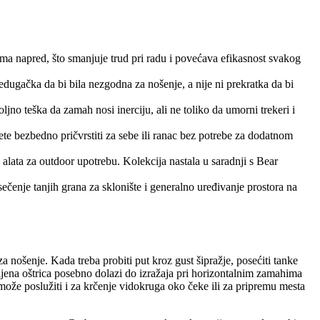
ma napred, što smanjuje trud pri radu i povećava efikasnost svakog
ugačka da bi bila nezgodna za nošenje, a nije ni prekratka da bi
jno teška da zamah nosi inerciju, ali ne toliko da umorni trekeri i
te bezbedno pričvrstiti za sebe ili ranac bez potrebe za dodatnom
alata za outdoor upotrebu. Kolekcija nastala u saradnji s Bear
ečenje tanjih grana za sklonište i generalno uređivanje prostora na
a nošenje. Kada treba probiti put kroz gust šipražje, posećiti tanke
vljena oštrica posebno dolazi do izražaja pri horizontalnim zamahima
može poslužiti i za krčenje vidokruga oko čeke ili za pripremu mesta