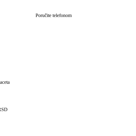
Poručite telefonom
062 851 57 64
aceta
RSD