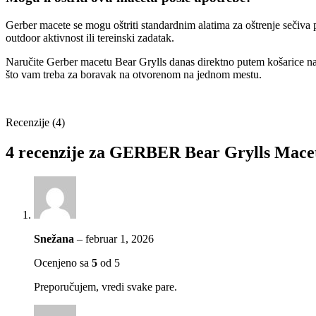
Gerber macete se mogu oštriti standardnim alatima za oštrenje sečiv
outdoor aktivnost ili tereinski zadatak.
Naručite Gerber macetu Bear Grylls danas direktno putem košarice na
što vam treba za boravak na otvorenom na jednom mestu.
Recenzije (4)
4 recenzije za
GERBER Bear Grylls Mace
Snežana
–
februar 1, 2026
Ocenjeno sa
5
od 5
Preporučujem, vredi svake pare.