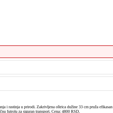
bunja i rastinja u prirodi. Zakrivljena oštrica dužine 33 cm pruža efi
tičnu futrolu za siguran transport. Cena: 4800 RSD.