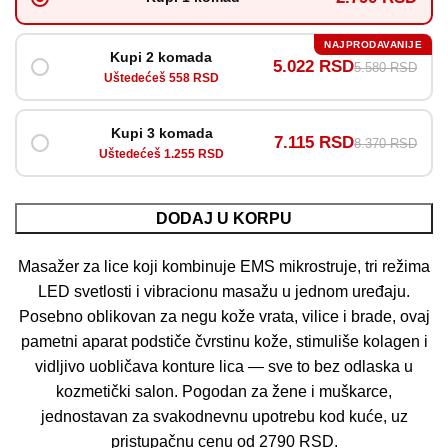
NAJPRODAVANIJE
Kupi 2 komada
5.022 RSD
5.580 RSD
Uštedećeš 558 RSD
Kupi 3 komada
7.115 RSD
8.370 RSD
Uštedećeš 1.255 RSD
DODAJ U KORPU
Masažer za lice koji kombinuje EMS mikrostruje, tri režima
LED svetlosti i vibracionu masažu u jednom uređaju.
Posebno oblikovan za negu kože vrata, vilice i brade, ovaj
pametni aparat podstiče čvrstinu kože, stimuliše kolagen i
vidljivo uobličava konture lica — sve to bez odlaska u
kozmetički salon. Pogodan za žene i muškarce,
jednostavan za svakodnevnu upotrebu kod kuće, uz
pristupačnu cenu od 2790 RSD.