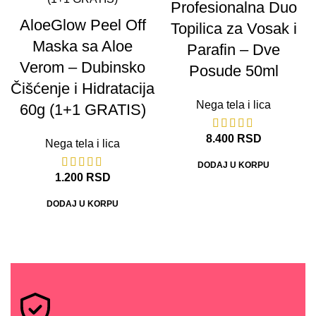
Profesionalna Duo
AloeGlow Peel Off
Topilica za Vosak i
Maska sa Aloe
Parafin – Dve
Verom – Dubinsko
Posude 50ml
Čišćenje i Hidratacija
Nega tela i lica
60g (1+1 GRATIS)
8.400
RSD
Nega tela i lica
DODAJ U KORPU
1.200
RSD
DODAJ U KORPU