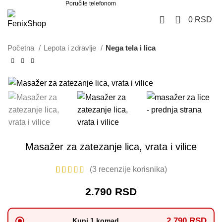
Poručite telefonom
062 851 57 64
0
0
RSD
Početna
Lepota i zdravlje
Nega tela i lica
Masažer za zatezanje lica, vrata i vilice
(
3
recenzije korisnika)
2.790
RSD
2.790 RSD
Kupi 1 komad