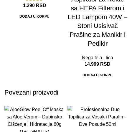
1.290
RSD
sa HEPA Filterom i
LED Lampom 40W –
DODAJ U KORPU
Stoni Usisivač
Prašine za Manikir i
Pedikir
Nega tela i lica
14.999
RSD
DODAJ U KORPU
Povezani proizvodi