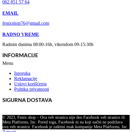
062 851 57 64
EMAIL
fenixshop76@gmail.com
RADNO VREME
Radnim danima 08:00-16h, vikendom 09-15:30h
INFORMACIJE
Menu
Isporuka
Reklamacije
Uslovi korišćenja
Politika privatnosti
SIGURNA DOSTAVA
© 2023, Fenix shop – Ova veb stranica nije deo Facebook veb stranice ili
Meta Platforms, Inc. Pored toga, Facebook ni na koji način ne podržava
ovu veb stranicu. Facebook je zaštitni znak kompanije Meta Platforms, Inc.
Zatvori