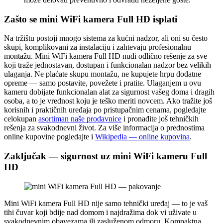
Zašto se mini WiFi kamera Full HD isplati
Na tržištu postoji mnogo sistema za kućni nadzor, ali oni su često
skupi, komplikovani za instalaciju i zahtevaju profesionalnu
montažu. Mini WiFi kamera Full HD nudi odlično rešenje za sve
koji traže jednostavan, dostupan i funkcionalan nadzor bez velikih
ulaganja. Ne plaćate skupu montažu, ne kupujete hrpu dodatne
opreme — samo postavite, povežete i pratite. Ulaganjem u ovu
kameru dobijate funkcionalan alat za sigurnost vašeg doma i dragih
osoba, a to je vrednost koju je teško meriti novcem. Ako tražite još
korisnih i praktičnih uređaja po pristupačnim cenama, pogledajte
celokupan
asortiman naše prodavnice
i pronađite još tehničkih
rešenja za svakodnevni život. Za više informacija o prednostima
online kupovine pogledajte i
Wikipedia — online kupovina
.
Zaključak — sigurnost uz mini WiFi kameru Full
HD
Mini WiFi kamera Full HD nije samo tehnički uređaj — to je vaš
tihi čuvar koji bdije nad domom i najdražima dok vi uživate u
svakodnevnim obavezama ili zasluženom odmoru. Kompaktna,