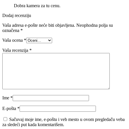
Dobra kamera za tu cenu.
Dodaj recenziju
Vaša adresa e-pošte neće biti objavljena.
Neophodna polja su
označena
*
Vaša ocena
*
Vaša recenzija
*
Ime
*
E-pošta
*
Sačuvaj moje ime, e-poštu i veb mesto u ovom pregledaču veba
za sledeći put kada komentarišem.