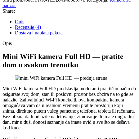
nadzor
Share:
Opis
Recenzije (4)
Dostava i naplata paketa
Opis
Mini WiFi kamera Full HD — pratite
dom u svakom trenutku
Mini WiFi kamera Full HD predstavlja moderan i praktičan način da
osigurate svoj dom, stan ili poslovni prostor bez obzira na to gde se
nalazite. Zahvaljujući Wi-Fi konekciji, ova kompaktna kamera
omogućava vam da u realnom vremenu pratite prostoriju koju
snima, direktno putem vašeg pametnog telefona, tableta ili računara.
Bez obzira da li odlazite na letovanje, zimovanje ili imate dug radni
dan, mir u duši donosi saznanje da imate uvid u sve što se dešava
kod kuće.