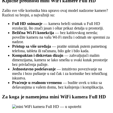
Ključne prednosti mini WiFi kamere Full HD
Zašto sve više korisnika bira upravo ovaj model nadzorne kamere?
Razlozi su brojni, a najvažniji su:
Full HD snimanje
— kamera beleži snimak u Full HD
rezoluciji, što znači jasan i oštar prikaz detalja u prostoriji.
Bežična Wi-Fi konekcija
— bez kablovskog nereda;
povežite kameru na vašu Wi-Fi mrežu i odmah ste spremni za
nadzor.
Pristup sa više uređaja
— pratite snimak putem pametnog
telefona, tableta ili računara, bilo gde i bilo kada.
Kompaktan i diskretan dizajn
— zahvaljujući malim
dimenzijama, kamera se lako smešta u svaki kutak prostorije
bez privlačenja pažnje.
Jednostavno podešavanje
— intuitivno povezivanje na
mrežu i brzo puštanje u rad čak i za korisnike bez tehničkog
iskustva.
Praćenje u realnom vremenu
— budite uvek u toku sa
dešavanjima u vašem domu, bez kašnjenja i komplikacija.
Za koga je namenjena mini WiFi kamera Full HD