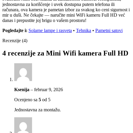
jednostavna za korišćenje i uvek dostupna putem telefona ili
računara, ova kamera je pametan izbor za svakog ko ceni sigurnost i
mir u duši. Ne čekajte — naručite mini WiFi kameru Full HD već
danas i prepustite joj brigu o vašem prostoru!
Pogledajte i:
Solarne lampe i rasveta
•
Tehnika
•
Pametni satovi
Recenzije (4)
4 recenzije za
Mini Wifi kamera Full HD
Ksenija
–
februar 9, 2026
Ocenjeno sa
5
od 5
Jednostavna za montažu.