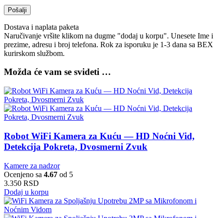
Dostava i naplata paketa
Naručivanje vršite klikom na dugme "dodaj u korpu". Unesete Ime i
prezime, adresu i broj telefona. Rok za isporuku je 1-3 dana sa BEX
kurirskom službom.
Možda će vam se svideti …
Robot WiFi Kamera za Kuću — HD Noćni Vid,
Detekcija Pokreta, Dvosmerni Zvuk
Kamere za nadzor
Ocenjeno sa
4.67
od 5
3.350
RSD
Dodaj u korpu