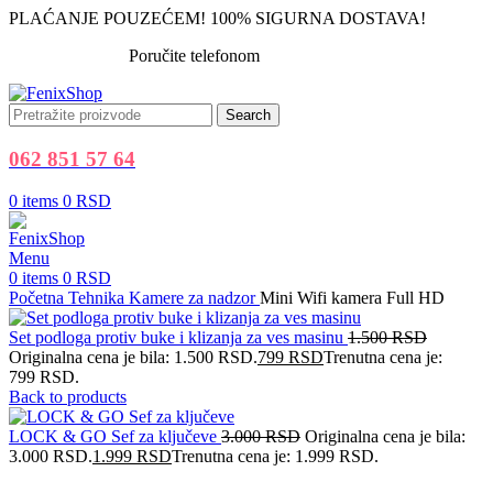
PLAĆANJE POUZEĆEM! 100% SIGURNA DOSTAVA!
Poručite telefonom
062 851 57 64
Search
062 851 57 64
0
items
0
RSD
Menu
0
items
0
RSD
Početna
Tehnika
Kamere za nadzor
Mini Wifi kamera Full HD
Set podloga protiv buke i klizanja za ves masinu
1.500
RSD
Originalna cena je bila: 1.500 RSD.
799
RSD
Trenutna cena je:
799 RSD.
Back to products
LOCK & GO Sef za ključeve
3.000
RSD
Originalna cena je bila:
3.000 RSD.
1.999
RSD
Trenutna cena je: 1.999 RSD.