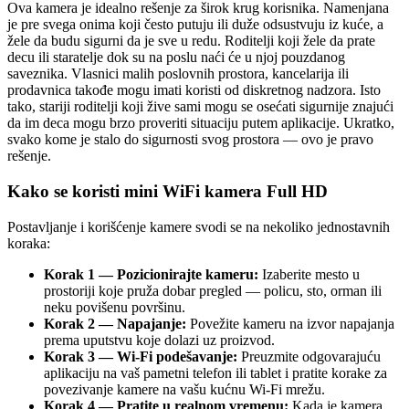
Ova kamera je idealno rešenje za širok krug korisnika. Namenjana
je pre svega onima koji često putuju ili duže odsustvuju iz kuće, a
žele da budu sigurni da je sve u redu. Roditelji koji žele da prate
decu ili staratelje dok su na poslu naći će u njoj pouzdanog
saveznika. Vlasnici malih poslovnih prostora, kancelarija ili
prodavnica takođe mogu imati koristi od diskretnog nadzora. Isto
tako, stariji roditelji koji žive sami mogu se osećati sigurnije znajući
da im deca mogu brzo proveriti situaciju putem aplikacije. Ukratko,
svako kome je stalo do sigurnosti svog prostora — ovo je pravo
rešenje.
Kako se koristi mini WiFi kamera Full HD
Postavljanje i korišćenje kamere svodi se na nekoliko jednostavnih
koraka:
Korak 1 — Pozicionirajte kameru:
Izaberite mesto u
prostoriji koje pruža dobar pregled — policu, sto, orman ili
neku povišenu površinu.
Korak 2 — Napajanje:
Povežite kameru na izvor napajanja
prema uputstvu koje dolazi uz proizvod.
Korak 3 — Wi-Fi podešavanje:
Preuzmite odgovarajuću
aplikaciju na vaš pametni telefon ili tablet i pratite korake za
povezivanje kamere na vašu kućnu Wi-Fi mrežu.
Korak 4 — Pratite u realnom vremenu:
Kada je kamera