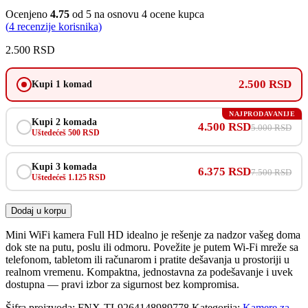
Ocenjeno
4.75
od 5 na osnovu
4
ocene kupca
(
4
recenzije korisnika)
2.500
RSD
2.500 RSD
Kupi 1 komad
NAJPRODAVANIJE
Kupi 2 komada
4.500 RSD
5.000 RSD
Uštedećeš 500 RSD
Kupi 3 komada
6.375 RSD
7.500 RSD
Uštedećeš 1.125 RSD
Dodaj u korpu
Mini WiFi kamera Full HD idealno je rešenje za nadzor vašeg doma
dok ste na putu, poslu ili odmoru. Povežite je putem Wi-Fi mreže sa
telefonom, tabletom ili računarom i pratite dešavanja u prostoriji u
realnom vremenu. Kompaktna, jednostavna za podešavanje i uvek
dostupna — pravi izbor za sigurnost bez kompromisa.
Šifra proizvoda:
FNX-TL9264148989778
Kategorija:
Kamere za