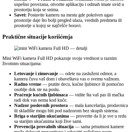
uspešno povezana, otvorite aplikaciju i odmah imate uvid u
prostoriju koja se snima.
Savet:
Postavite kameru na mestu gde pokriven ugao
prostorije daje što bolji pregled ulaza, vrednih predmeta ili
prostorije u kojoj se najčešće boravi.
Praktične situacije korišćenja
Mini WiFi kamera Full HD pokazuje svoju vrednost u raznim
životnim situacijama:
Letovanje i zimovanje
— odete na zasluženi odmor, a
kamera čuva vaš dom i obaveštava vas o svemu važnom.
Radno vreme
— pratite decu, kućne ljubimce ili pomoćno
osoblje dok ste na poslu.
Praćenje kućnih ljubimaca
— vidite šta vaš pas ili mačka
radi dok vas nema kod kuće.
Nadzor poslovnih prostora
— mala kancelarija, prodavnica
ili skladište mogu biti pod nadzorom bez skupih sistema.
Briga o starijim ukućanima
— proverite da li je sve u redu
sa starijim ukućanima koji žive sami.
Prevencija provalnih situacija
— sama prisutnost kamere
može delovati preventivno i odvratiti neželjene goste.