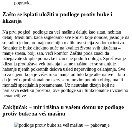
popravki.
Zašto se isplati uložiti u podloge protiv buke i
klizanja
Na prvi pogled, podloge za veš mašinu deluju kao sitan, nebitan
detalj. Međutim, kada sagledamo sve koristi koje donose, jasno je da
se radi o jednoj od najpametnijih malih investicija za domaćinstvo.
Smanjenje buke direktno utiče na kvalitet života svih ukućana –
manje stresa, bolji san, veći komfor. Zaštita poda znači da
izbegavate skuplje popravke i zamene podnih obloga. Sprečavanje
klizanja produžava vek trajanja i same mašine jer se smanjuje
habanje njenih pokretnih delova usled nepravilnog oslanjanja. Sve
to za cijenu koja je višestruko manja od bilo koje alternative – bilo
da je reč o profesionalnom serviseru, novim podnim oblogama ili
montaži specijalnih postamenata. Uz neutralan dizajn koji ne
narušava estetiku prostora, ove podloge su i funkcionalne i vizuelno
nenametljive.
Zaključak – mir i tišina u vašem domu uz podloge
protiv buke za veš mašinu