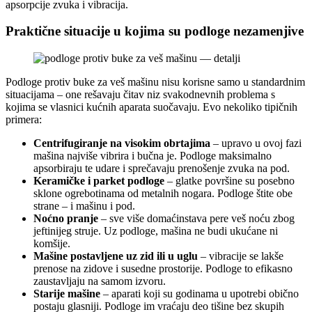
apsorpcije zvuka i vibracija.
Praktične situacije u kojima su podloge nezamenjive
Podloge protiv buke za veš mašinu nisu korisne samo u standardnim
situacijama – one rešavaju čitav niz svakodnevnih problema s
kojima se vlasnici kućnih aparata suočavaju. Evo nekoliko tipičnih
primera:
Centrifugiranje na visokim obrtajima
– upravo u ovoj fazi
mašina najviše vibrira i bučna je. Podloge maksimalno
apsorbiraju te udare i sprečavaju prenošenje zvuka na pod.
Keramičke i parket podloge
– glatke površine su posebno
sklone ogrebotinama od metalnih nogara. Podloge štite obe
strane – i mašinu i pod.
Noćno pranje
– sve više domaćinstava pere veš noću zbog
jeftinijeg struje. Uz podloge, mašina ne budi ukućane ni
komšije.
Mašine postavljene uz zid ili u uglu
– vibracije se lakše
prenose na zidove i susedne prostorije. Podloge to efikasno
zaustavljaju na samom izvoru.
Starije mašine
– aparati koji su godinama u upotrebi obično
postaju glasniji. Podloge im vraćaju deo tišine bez skupih