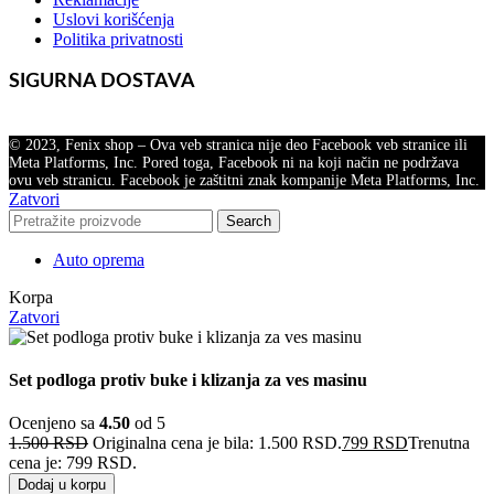
Uslovi korišćenja
Politika privatnosti
SIGURNA DOSTAVA
© 2023, Fenix shop – Ova veb stranica nije deo Facebook veb stranice ili
Meta Platforms, Inc. Pored toga, Facebook ni na koji način ne podržava
ovu veb stranicu. Facebook je zaštitni znak kompanije Meta Platforms, Inc.
Zatvori
Search
Auto oprema
Korpa
Zatvori
Set podloga protiv buke i klizanja za ves masinu
Ocenjeno sa
4.50
od 5
1.500
RSD
Originalna cena je bila: 1.500 RSD.
799
RSD
Trenutna
cena je: 799 RSD.
Dodaj u korpu