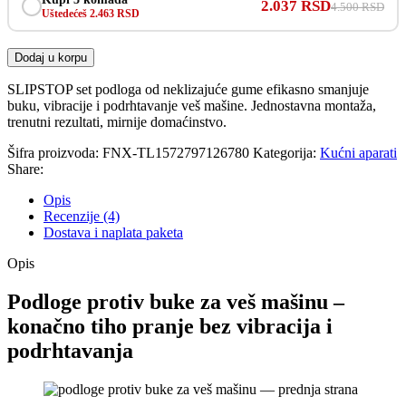
2.037 RSD
4.500 RSD
Uštedećeš 2.463 RSD
Dodaj u korpu
SLIPSTOP set podloga od neklizajuće gume efikasno smanjuje
buku, vibracije i podrhtavanje veš mašine. Jednostavna montaža,
trenutni rezultati, mirnije domaćinstvo.
Šifra proizvoda:
FNX-TL1572797126780
Kategorija:
Kućni aparati
Share:
Opis
Recenzije (4)
Dostava i naplata paketa
Opis
Podloge protiv buke za veš mašinu –
konačno tiho pranje bez vibracija i
podrhtavanja