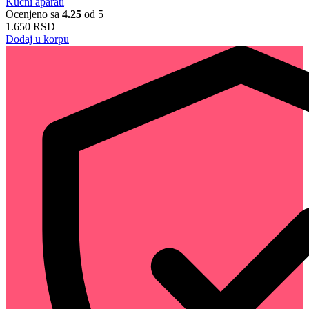
Kućni aparati
Ocenjeno sa
4.25
od 5
1.650
RSD
Dodaj u korpu