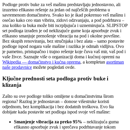
Podloge protiv buke za veš mašinu predstavljaju jednostavno, ali
izuzetno efikasno rešenje za jedan od najčešćih problema u
savremenom domaćinstvu. Svako ko je ikad pokrenuo veš mašinu i
osećao kako ceo stan vibrira, zidovi odzvanjaju, a pod podrhtava –
zna koliko ta buka može biti iscrpljujuća i uznemirujuća. SLIPSTOP
set podloga izrađen je od neklizajuće gume koja apsorbuje zvuk i
efikasno smanjuje prenošenje vibracija na pod i okolne površine.
Bez skupih renoviranja, bez stručnjaka i bez alata – samo postavite
podloge ispod nogara vaše mašine i razlika je odmah vidljiva. Ovo
je pametno, pristupačno i trajno rešenje koje čuva vaš mir, vaš pod i
vaše živce. Saznajte više o organizaciji doma i kućnoj opremi na
Wikipedia — domaćinstvo i kućna oprema
, a kompletan
asortiman
naše prodavnice
možete pogledati ovde.
Ključne prednosti seta podloga protiv buke i
klizanja
Zašto su ove podloge toliko omiljene u domaćinstvima širom
regiona? Razlog je jednostavan – donose višestruke koristi
odjednom, bez komplikacija i bez dodatnih troškova. Evo šta
dobijate kada postavite set podloga ispod svoje veš mašine:
Smanjenje vibracija za preko 95%
– neklizajuća guma
efikasno apsorbuje zvuk i sprečava podrhtavanje tokom