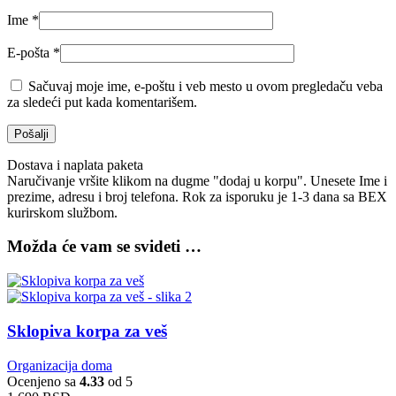
Ime
*
E-pošta
*
Sačuvaj moje ime, e-poštu i veb mesto u ovom pregledaču veba
za sledeći put kada komentarišem.
Dostava i naplata paketa
Naručivanje vršite klikom na dugme "dodaj u korpu". Unesete Ime i
prezime, adresu i broj telefona. Rok za isporuku je 1-3 dana sa BEX
kurirskom službom.
Možda će vam se svideti …
Sklopiva korpa za veš
Organizacija doma
Ocenjeno sa
4.33
od 5