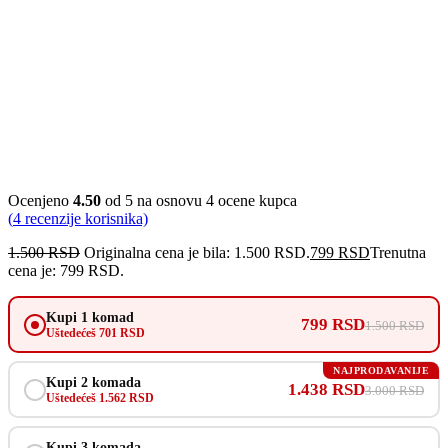
Ocenjeno
4.50
od 5 na osnovu
4
ocene kupca
(
4
recenzije korisnika)
1.500
RSD
Originalna cena je bila: 1.500 RSD.
799
RSD
Trenutna
cena je: 799 RSD.
Kupi 1 komad
799 RSD
1.500 RSD
Uštedećeš 701 RSD
NAJPRODAVANIJE
Kupi 2 komada
1.438 RSD
3.000 RSD
Uštedećeš 1.562 RSD
Kupi 3 komada