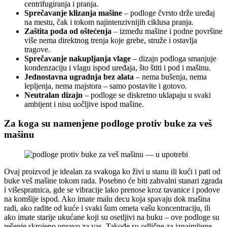
centrifugiranja i pranja.
Sprečavanje klizanja mašine
– podloge čvrsto drže uređaj
na mestu, čak i tokom najintenzivnijih ciklusa pranja.
Zaštita poda od oštećenja
– između mašine i podne površine
više nema direktnog trenja koje grebe, struže i ostavlja
tragove.
Sprečavanje nakupljanja vlage
– dizajn podloga smanjuje
kondenzaciju i vlagu ispod uređaja, što štiti i pod i mašinu.
Jednostavna ugradnja bez alata
– nema bušenja, nema
lepljenja, nema majstora – samo postavite i gotovo.
Neutralan dizajn
– podloge se diskretno uklapaju u svaki
ambijent i nisu uočljive ispod mašine.
Za koga su namenjene podloge protiv buke za veš
mašinu
Ovaj proizvod je idealan za svakoga ko živi u stanu ili kući i pati od
buke veš mašine tokom rada. Posebno će biti zahvalni stanari zgrada
i višespratnica, gde se vibracije lako prenose kroz tavanice i podove
na komšije ispod. Ako imate malu decu koja spavaju dok mašina
radi, ako radite od kuće i svaki šum ometa vašu koncentraciju, ili
ako imate starije ukućane koji su osetljivi na buku – ove podloge su
rešenje skrojeno upravo za vas. Takođe su odlične za iznajmljene