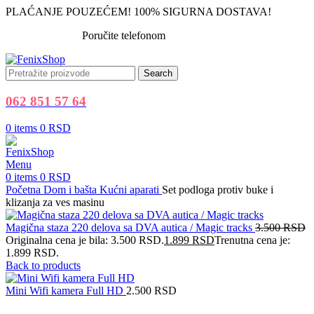
PLAĆANJE POUZEĆEM! 100% SIGURNA DOSTAVA!
Poručite telefonom
062 851 57 64
Search
062 851 57 64
0
items
0
RSD
Menu
0
items
0
RSD
Početna
Dom i bašta
Kućni aparati
Set podloga protiv buke i
klizanja za ves masinu
Magična staza 220 delova sa DVA autica / Magic tracks
3.500
RSD
Originalna cena je bila: 3.500 RSD.
1.899
RSD
Trenutna cena je:
1.899 RSD.
Back to products
Mini Wifi kamera Full HD
2.500
RSD
-47%