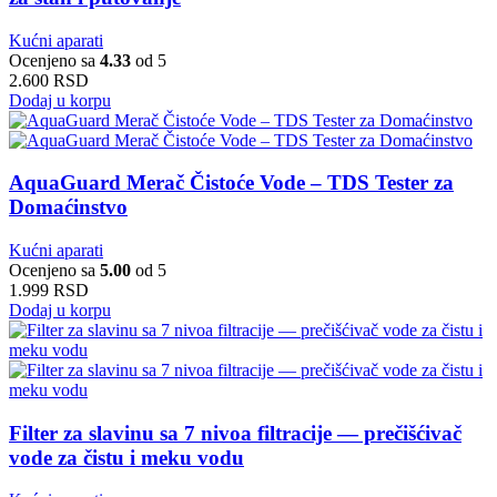
Kućni aparati
Ocenjeno sa
4.33
od 5
2.600
RSD
Dodaj u korpu
AquaGuard Merač Čistoće Vode – TDS Tester za
Domaćinstvo
Kućni aparati
Ocenjeno sa
5.00
od 5
1.999
RSD
Dodaj u korpu
Filter za slavinu sa 7 nivoa filtracije — prečišćivač
vode za čistu i meku vodu