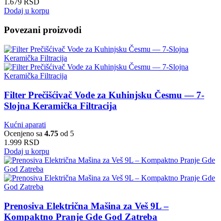
1.679
RSD
Dodaj u korpu
Povezani proizvodi
Filter Prečišćivač Vode za Kuhinjsku Česmu — 7-
Slojna Keramička Filtracija
Kućni aparati
Ocenjeno sa
4.75
od 5
1.999
RSD
Dodaj u korpu
Prenosiva Električna Mašina za Veš 9L –
Kompaktno Pranje Gde God Zatreba