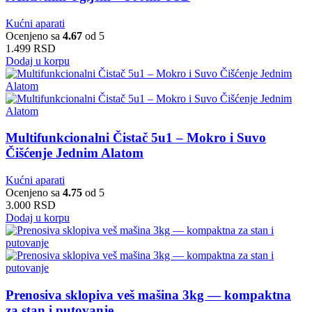
Kućni aparati
Ocenjeno sa
4.67
od 5
1.499
RSD
Dodaj u korpu
Multifunkcionalni Čistač 5u1 – Mokro i Suvo
Čišćenje Jednim Alatom
Kućni aparati
Ocenjeno sa
4.75
od 5
3.000
RSD
Dodaj u korpu
Prenosiva sklopiva veš mašina 3kg — kompaktna
za stan i putovanje