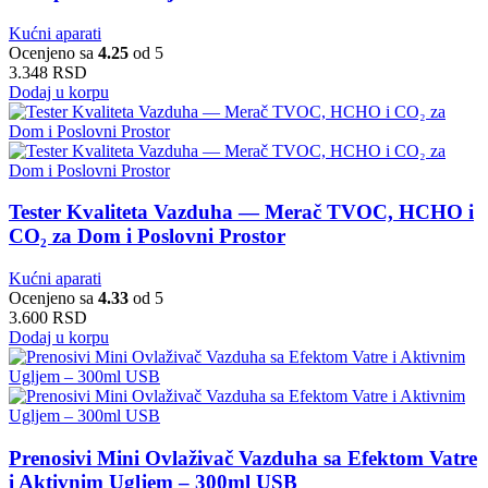
Kućni aparati
Ocenjeno sa
4.25
od 5
3.348
RSD
Dodaj u korpu
Tester Kvaliteta Vazduha — Merač TVOC, HCHO i
CO₂ za Dom i Poslovni Prostor
Kućni aparati
Ocenjeno sa
4.33
od 5
3.600
RSD
Dodaj u korpu
Prenosivi Mini Ovlaživač Vazduha sa Efektom Vatre
i Aktivnim Ugljem – 300ml USB