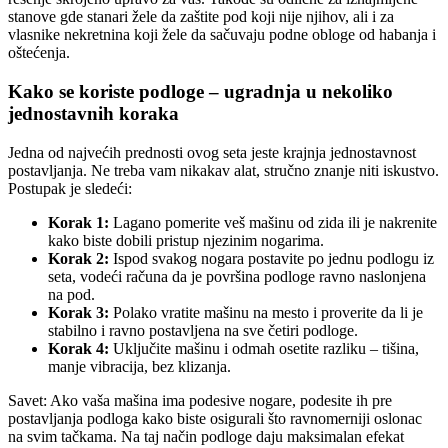
stanove gde stanari žele da zaštite pod koji nije njihov, ali i za
vlasnike nekretnina koji žele da sačuvaju podne obloge od habanja i
oštećenja.
Kako se koriste podloge – ugradnja u nekoliko
jednostavnih koraka
Jedna od najvećih prednosti ovog seta jeste krajnja jednostavnost
postavljanja. Ne treba vam nikakav alat, stručno znanje niti iskustvo.
Postupak je sledeći:
Korak 1:
Lagano pomerite veš mašinu od zida ili je nakrenite
kako biste dobili pristup njezinim nogarima.
Korak 2:
Ispod svakog nogara postavite po jednu podlogu iz
seta, vodeći računa da je površina podloge ravno naslonjena
na pod.
Korak 3:
Polako vratite mašinu na mesto i proverite da li je
stabilno i ravno postavljena na sve četiri podloge.
Korak 4:
Uključite mašinu i odmah osetite razliku – tišina,
manje vibracija, bez klizanja.
Savet: Ako vaša mašina ima podesive nogare, podesite ih pre
postavljanja podloga kako biste osigurali što ravnomerniji oslonac
na svim tačkama. Na taj način podloge daju maksimalan efekat