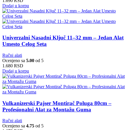
1.690
RSD
Dodaj u korpu
Univerzalni Nasadni Ključ 11–32 mm – Jedan Alat
Umesto Celog Seta
Ručni alati
Ocenjeno sa
5.00
od 5
1.680
RSD
Dodaj u korpu
Vulkanizerski Pajser Montirač Poluga 80cm –
Profesionalni Alat za Montažu Guma
Ručni alati
Ocenjeno sa
4.75
od 5