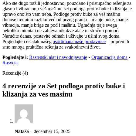
Ako ste dugo tražili jednostavno, pouzdano i pristupačno rešenje za
glasnu i vibracionu veš mašinu, set podloga protiv buke i klizanja je
upravo ono što vam treba. Podloge protiv buke za veš mašinu
donose trenutnu razliku već od prvog pranja – manje buke, manje
vibracija, manje brige za pod i mašinu. Ugradnja traje svega
nekoliko minuta i ne zahteva nikakve alate ni stručnu pomoć.
Naručite danas, postavite odmah i uživajte u tišini svog doma.
Pogledajte i ostatak našeg
asortimana naše prodavnice
– pripremili
smo mnoga praktična rešenja za svakodnevni život.
Pogledajte i:
Bastenski alat i navodnjavanje
•
Organizacija doma
•
Rasveta
Recenzije (4)
4 recenzije za
Set podloga protiv buke i
klizanja za ves masinu
Nataša
–
decembar 15, 2025