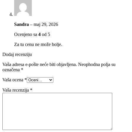
Sandra
–
maj 29, 2026
Ocenjeno sa
4
od 5
Za tu cenu ne može bolje.
Dodaj recenziju
Vaša adresa e-pošte neće biti objavljena.
Neophodna polja su
označena
*
Vaša ocena
*
Vaša recenzija
*