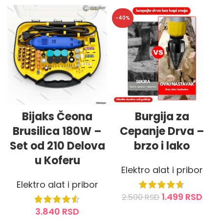
-40%
Bijaks Čeona
Burgija za
Brusilica 180W –
Cepanje Drva –
Set od 210 Delova
brzo i lako
u Koferu
Elektro alat i pribor
Elektro alat i pribor
1.499
RSD
2.500
RSD
3.840
RSD
DODAJ U KORPU