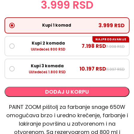
3.999
RSD
3.999 RSD
Kupi 1 komad
NAJPRODAVANIJE
Kupi 2 komada
7.198 RSD
7.998 RSD
Uštedećeš 800 RSD
Kupi 3 komada
10.197 RSD
11.997 RSD
Uštedećeš 1.800 RSD
DODAJ U KORPU
PAINT ZOOM pištolj za farbanje snage 650W
omogućava brzo i uredno krečenje, farbanje i
lakiranje površina u zatvorenom i na
otvorenom. Sa rezervoarom od 800 ml i