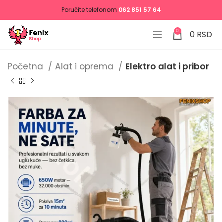
Poručite telefonom
062 851 57 64
0
0
RSD
Početna
Alat i oprema
Elektro alat i pribor