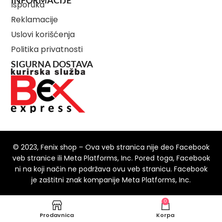
INFORMACIJE
Isporuka
Reklamacije
Uslovi korišćenja
Politika privatnosti
SIGURNA DOSTAVA
© 2023, Fenix shop – Ova veb stranica nije deo Facebook
veb stranice ili Meta Platforms, Inc. Pored toga, Facebook
ni na koji način ne podržava ovu veb stranicu. Facebook
je zaštitni znak kompanije Meta Platforms, Inc.
0
Prodavnica
Korpa