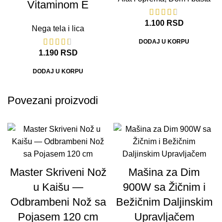
Vitaminom E
1.100
RSD
Nega tela i lica
DODAJ U KORPU
1.190
RSD
DODAJ U KORPU
Povezani proizvodi
Master Skriveni Nož
Mašina za Dim
u Kaišu —
900W sa Žičnim i
Odbrambeni Nož sa
Bežičnim Daljinskim
Pojasem 120 cm
Upravljačem