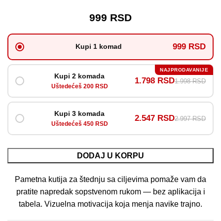
999
RSD
999 RSD
Kupi 1 komad
NAJPRODAVANIJE
Kupi 2 komada
1.798 RSD
1.998 RSD
Uštedećeš 200 RSD
Kupi 3 komada
2.547 RSD
2.997 RSD
Uštedećeš 450 RSD
DODAJ U KORPU
Pametna kutija za štednju sa ciljevima pomaže vam da
pratite napredak sopstvenom rukom — bez aplikacija i
tabela. Vizuelna motivacija koja menja navike trajno.