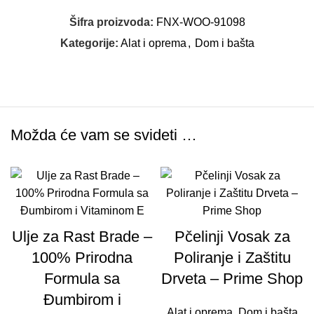
Šifra proizvoda:
FNX-WOO-91098
Kategorije:
Alat i oprema
,
Dom i bašta
Možda će vam se svideti …
Ulje za Rast Brade –
Pčelinji Vosak za
100% Prirodna
Poliranje i Zaštitu
Formula sa
Drveta – Prime Shop
Đumbirom i
Alat i oprema
,
Dom i bašta