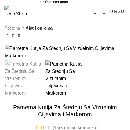
Poručite telefonom
062 851 57 64
0
0
RSD
Početna
Alat i oprema
Pametna Kutija Za Štednju Sa Vizuelnim
Ciljevima i Markerom
(
4
recenzije korisnika)