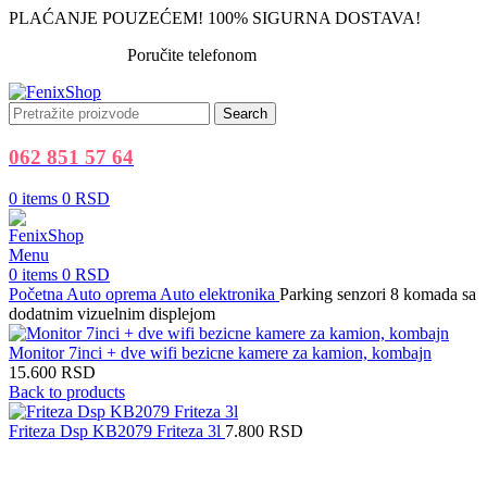
PLAĆANJE POUZEĆEM! 100% SIGURNA DOSTAVA!
Poručite telefonom
062 851 57 64
Search
062 851 57 64
0
items
0
RSD
Menu
0
items
0
RSD
Početna
Auto oprema
Auto elektronika
Parking senzori 8 komada sa
dodatnim vizuelnim displejom
Monitor 7inci + dve wifi bezicne kamere za kamion, kombajn
15.600
RSD
Back to products
Friteza Dsp KB2079 Friteza 3l
7.800
RSD