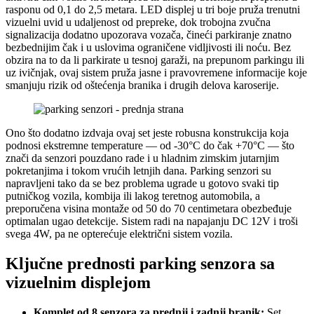
rasponu od 0,1 do 2,5 metara. LED displej u tri boje pruža trenutni
vizuelni uvid u udaljenost od prepreke, dok trobojna zvučna
signalizacija dodatno upozorava vozača, čineći parkiranje znatno
bezbednijim čak i u uslovima ograničene vidljivosti ili noću. Bez
obzira na to da li parkirate u tesnoj garaži, na prepunom parkingu ili
uz ivičnjak, ovaj sistem pruža jasne i pravovremene informacije koje
smanjuju rizik od oštećenja branika i drugih delova karoserije.
Ono što dodatno izdvaja ovaj set jeste robusna konstrukcija koja
podnosi ekstremne temperature — od -30°C do čak +70°C — što
znači da senzori pouzdano rade i u hladnim zimskim jutarnjim
pokretanjima i tokom vrućih letnjih dana. Parking senzori su
napravljeni tako da se bez problema ugrade u gotovo svaki tip
putničkog vozila, kombija ili lakog teretnog automobila, a
preporučena visina montaže od 50 do 70 centimetara obezbeđuje
optimalan ugao detekcije. Sistem radi na napajanju DC 12V i troši
svega 4W, pa ne opterećuje električni sistem vozila.
Ključne prednosti parking senzora sa
vizuelnim displejom
Komplet od 8 senzora za prednji i zadnji branik:
Set