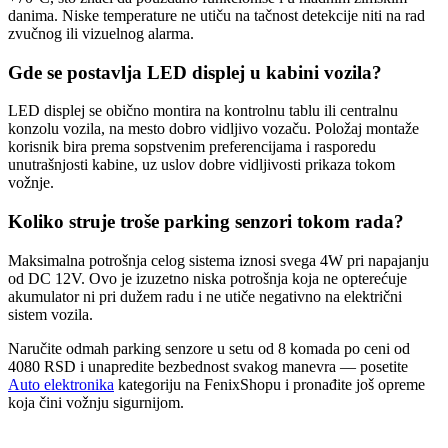
danima. Niske temperature ne utiču na tačnost detekcije niti na rad
zvučnog ili vizuelnog alarma.
Gde se postavlja LED displej u kabini vozila?
LED displej se obično montira na kontrolnu tablu ili centralnu
konzolu vozila, na mesto dobro vidljivo vozaču. Položaj montaže
korisnik bira prema sopstvenim preferencijama i rasporedu
unutrašnjosti kabine, uz uslov dobre vidljivosti prikaza tokom
vožnje.
Koliko struje troše parking senzori tokom rada?
Maksimalna potrošnja celog sistema iznosi svega 4W pri napajanju
od DC 12V. Ovo je izuzetno niska potrošnja koja ne opterećuje
akumulator ni pri dužem radu i ne utiče negativno na električni
sistem vozila.
Naručite odmah parking senzore u setu od 8 komada po ceni od
4080 RSD i unapredite bezbednost svakog manevra — posetite
Auto elektronika
kategoriju na FenixShopu i pronađite još opreme
koja čini vožnju sigurnijom.