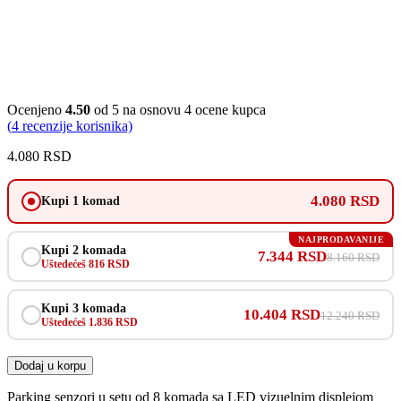
Ocenjeno
4.50
od 5 na osnovu
4
ocene kupca
(
4
recenzije korisnika)
4.080
RSD
4.080 RSD
Kupi 1 komad
NAJPRODAVANIJE
Kupi 2 komada
7.344 RSD
8.160 RSD
Uštedećeš 816 RSD
Kupi 3 komada
10.404 RSD
12.240 RSD
Uštedećeš 1.836 RSD
Dodaj u korpu
Parking senzori u setu od 8 komada sa LED vizuelnim displejom