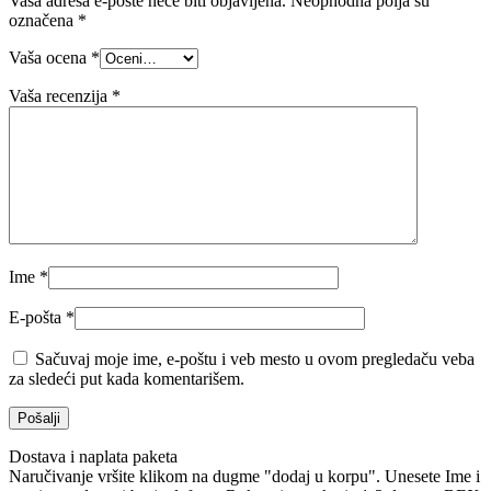
Vaša adresa e-pošte neće biti objavljena.
Neophodna polja su
označena
*
Vaša ocena
*
Vaša recenzija
*
Ime
*
E-pošta
*
Sačuvaj moje ime, e-poštu i veb mesto u ovom pregledaču veba
za sledeći put kada komentarišem.
Dostava i naplata paketa
Naručivanje vršite klikom na dugme "dodaj u korpu". Unesete Ime i