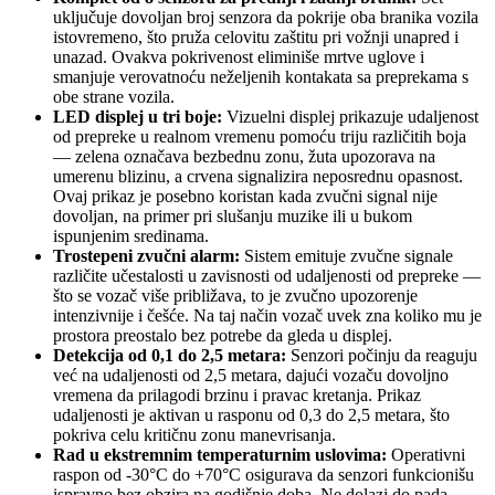
uključuje dovoljan broj senzora da pokrije oba branika vozila
istovremeno, što pruža celovitu zaštitu pri vožnji unapred i
unazad. Ovakva pokrivenost eliminiše mrtve uglove i
smanjuje verovatnoću neželjenih kontakata sa preprekama s
obe strane vozila.
LED displej u tri boje:
Vizuelni displej prikazuje udaljenost
od prepreke u realnom vremenu pomoću triju različitih boja
— zelena označava bezbednu zonu, žuta upozorava na
umerenu blizinu, a crvena signalizira neposrednu opasnost.
Ovaj prikaz je posebno koristan kada zvučni signal nije
dovoljan, na primer pri slušanju muzike ili u bukom
ispunjenim sredinama.
Trostepeni zvučni alarm:
Sistem emituje zvučne signale
različite učestalosti u zavisnosti od udaljenosti od prepreke —
što se vozač više približava, to je zvučno upozorenje
intenzivnije i češće. Na taj način vozač uvek zna koliko mu je
prostora preostalo bez potrebe da gleda u displej.
Detekcija od 0,1 do 2,5 metara:
Senzori počinju da reaguju
već na udaljenosti od 2,5 metara, dajući vozaču dovoljno
vremena da prilagodi brzinu i pravac kretanja. Prikaz
udaljenosti je aktivan u rasponu od 0,3 do 2,5 metara, što
pokriva celu kritičnu zonu manevrisanja.
Rad u ekstremnim temperaturnim uslovima:
Operativni
raspon od -30°C do +70°C osigurava da senzori funkcionišu
ispravno bez obzira na godišnje doba. Ne dolazi do pada