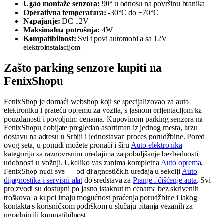
Ugao montaže senzora:
90° u odnosu na površinu branika
Operativna temperatura:
-30°C do +70°C
Napajanje:
DC 12V
Maksimalna potrošnja:
4W
Kompatibilnost:
Svi tipovi automobila sa 12V
elektroinstalacijom
Zašto parking senzore kupiti na
FenixShopu
FenixShop je domaći webshop koji se specijalizovao za auto
elektroniku i prateću opremu za vozila, s jasnom orijentacijom ka
pouzdanosti i povoljnim cenama. Kupovinom parking senzora na
FenixShopu dobijate pregledan asortiman iz jednog mesta, brzu
dostavu na adresu u Srbiji i jednostavan proces porudžbine. Pored
ovog seta, u ponudi možete pronaći i širu
Auto elektronika
kategoriju sa raznovrsnim uređajima za poboljšanje bezbednosti i
udobnosti u vožnji. Ukoliko vas zanima kompletna
Auto oprema
,
FenixShop nudi sve — od dijagnostičkih uređaja u sekciji
Auto
dijagnostika i servisni alat
do sredstava za
Pranje i čišćenje auta
. Svi
proizvodi su dostupni po jasno istaknutim cenama bez skrivenih
troškova, a kupci imaju mogućnost praćenja porudžbine i lakog
kontakta s korisničkom podrškom u slučaju pitanja vezanih za
ugradnju ili kompatibilnost.