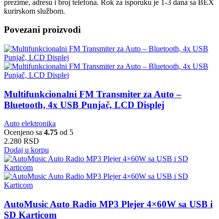
prezime, adresu i broj telefona. Rok za isporuku je 1-3 dana sa BEX
kurirskom službom.
Povezani proizvodi
Multifunkcionalni FM Transmiter za Auto –
Bluetooth, 4x USB Punjač, LCD Displej
Auto elektronika
Ocenjeno sa
4.75
od 5
2.280
RSD
Dodaj u korpu
AutoMusic Auto Radio MP3 Plejer 4×60W sa USB i
SD Karticom