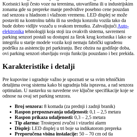
Korisnici koji često voze na terenima, utovarišima ili u industrijskim
zonama gde su prepreke manje predvidive posebno cene pouzdan
rad senzora u hladnom i vlažnom vremenu. LED displej se može
postaviti na kontrolnu tablu ili na srednju konzolu vozila tako da
bude dobro vidljiv vozaču u svakom trenutku. Zahvaljujući
Auto-
elektronika
tehnologiji koja stoji iza ovakvih sistema, savremeni
parking senzori postali su dostupni za širok krug korisnika i lako se
integrišu u starije modele vozila koji nemaju fabrički ugrađenu
podršku za asistenciju pri parkiranju. Bez obzira na godišnje doba,
ovi parking senzori obavljaju svoju funkciju pouzdano i bez prekida.
Karakteristike i detalji
Pre kupovine i ugradnje važno je upoznati se sa svim tehničkim
detaljima ovog sistema kako bi ugradnja bila ispravna, a rad senzora
optimalan. U nastavku su navedene sve ključne specifikacije koje se
odnose na ovaj set parking senzora.
Broj senzora:
8 komada (za prednji i zadnji branik)
Raspon prepoznavanja udaljenosti:
0,1 – 2,5 metara
Raspon prikaza udaljenosti:
0,3 – 2,5 metara
Tip alarma:
Trostepeni zvučni i vizuelni alarm
Displej:
LED displej u tri boje sa indikatorom prepreka
Preporučena visina instalacije:
50 – 70 cm od tla