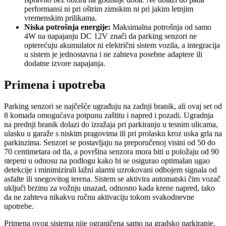
performansi ni pri oštrim zimskim ni pri jakim letnjim
vremenskim prilikama.
Niska potrošnja energije:
Maksimalna potrošnja od samo
4W na napajanju DC 12V znači da parking senzori ne
opterećuju akumulator ni električni sistem vozila, a integracija
u sistem je jednostavna i ne zahteva posebne adaptere ili
dodatne izvore napajanja.
Primena i upotreba
Parking senzori se najčešće ugrađuju na zadnji branik, ali ovaj set od
8 komada omogućava potpunu zaštitu i napred i pozadi. Ugradnja
na prednji branik dolazi do izražaja pri parkiranju u tesnim ulicama,
ulasku u garaže s niskim pragovima ili pri prolasku kroz uska grla na
parkinzima. Senzori se postavljaju na preporučenoj visini od 50 do
70 centimetara od tla, a površina senzora mora biti u položaju od 90
stepeni u odnosu na podlogu kako bi se osigurao optimalan ugao
detekcije i minimizirali lažni alarmi uzrokovani odbojem signala od
asfalte ili snegovitog terena. Sistem se aktivira automatski čim vozač
uključi brzinu za vožnju unazad, odnosno kada krene napred, tako
da ne zahteva nikakvu ručnu aktivaciju tokom svakodnevne
upotrebe.
Primena ovog sistema nije ograničena samo na gradsko parkiranje.