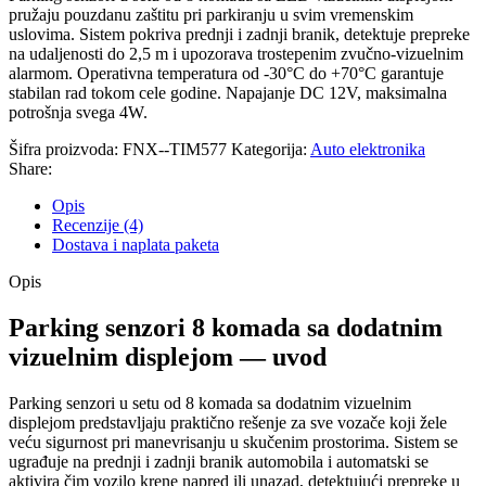
pružaju pouzdanu zaštitu pri parkiranju u svim vremenskim
uslovima. Sistem pokriva prednji i zadnji branik, detektuje prepreke
na udaljenosti do 2,5 m i upozorava trostepenim zvučno-vizuelnim
alarmom. Operativna temperatura od -30°C do +70°C garantuje
stabilan rad tokom cele godine. Napajanje DC 12V, maksimalna
potrošnja svega 4W.
Šifra proizvoda:
FNX--TIM577
Kategorija:
Auto elektronika
Share:
Opis
Recenzije (4)
Dostava i naplata paketa
Opis
Parking senzori 8 komada sa dodatnim
vizuelnim displejom — uvod
Parking senzori u setu od 8 komada sa dodatnim vizuelnim
displejom predstavljaju praktično rešenje za sve vozače koji žele
veću sigurnost pri manevrisanju u skučenim prostorima. Sistem se
ugrađuje na prednji i zadnji branik automobila i automatski se
aktivira čim vozilo krene napred ili unazad, detektujući prepreke u