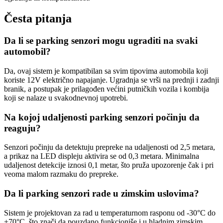
Česta pitanja
Da li se parking senzori mogu ugraditi na svaki
automobil?
Da, ovaj sistem je kompatibilan sa svim tipovima automobila koji
koriste 12V električno napajanje. Ugradnja se vrši na prednji i zadnji
branik, a postupak je prilagođen većini putničkih vozila i kombija
koji se nalaze u svakodnevnoj upotrebi.
Na kojoj udaljenosti parking senzori počinju da
reaguju?
Senzori počinju da detektuju prepreke na udaljenosti od 2,5 metara,
a prikaz na LED displeju aktivira se od 0,3 metara. Minimalna
udaljenost detekcije iznosi 0,1 metar, što pruža upozorenje čak i pri
veoma malom razmaku do prepreke.
Da li parking senzori rade u zimskim uslovima?
Sistem je projektovan za rad u temperaturnom rasponu od -30°C do
+70°C, što znači da pouzdano funkcioniše i u hladnim zimskim