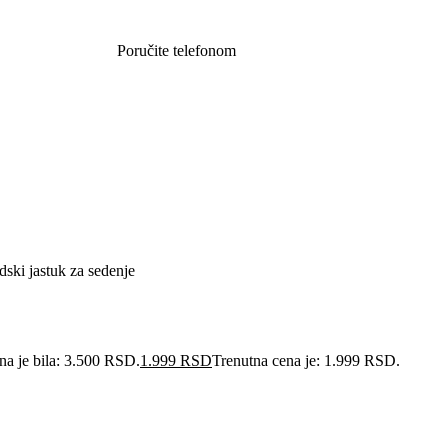
Poručite telefonom
062 851 57 64
dski jastuk za sedenje
na je bila: 3.500 RSD.
1.999
RSD
Trenutna cena je: 1.999 RSD.