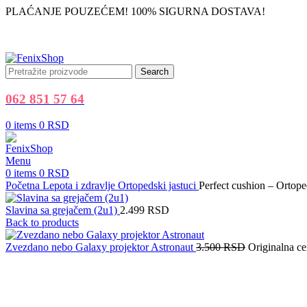
PLAĆANJE POUZEĆEM! 100% SIGURNA DOSTAVA!
Search
062 851 57 64
0
items
0
RSD
Menu
0
items
0
RSD
Početna
Lepota i zdravlje
Ortopedski jastuci
Perfect cushion – Ortope
Slavina sa grejačem (2u1)
2.499
RSD
Back to products
Zvezdano nebo Galaxy projektor Astronaut
3.500
RSD
Originalna ce
-38%