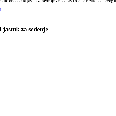
čite ortopedski jastuk za sedenje već danas i osetite razliku od prvog 
i
 jastuk za sedenje