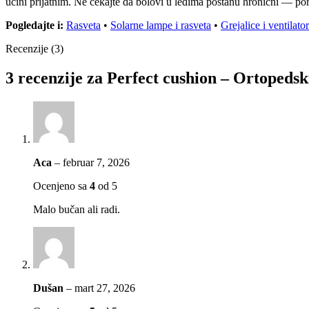
učini prijatnim. Ne čekajte da bolovi u leđima postanu hronični — poru
Pogledajte i:
Rasveta
•
Solarne lampe i rasveta
•
Grejalice i ventilator
Recenzije (3)
3 recenzije za
Perfect cushion – Ortopedski
Aca
–
februar 7, 2026
Ocenjeno sa
4
od 5
Malo bučan ali radi.
Dušan
–
mart 27, 2026