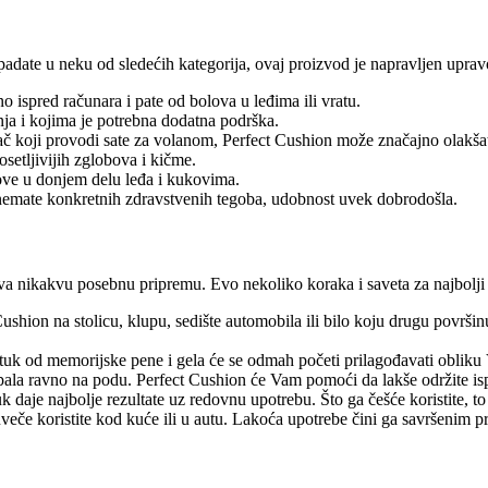
spadate u neku od sledećih kategorija, ovaj proizvod je napravljen uprav
o ispred računara i pate od bolova u leđima ili vratu.
a i kojima je potrebna dodatna podrška.
ozač koji provodi sate za volanom, Perfect Cushion može značajno olakša
etljivijih zglobova i kičme.
ove u donjem delu leđa i kukovima.
emate konkretnih zdravstvenih tegoba, udobnost uvek dobrodošla.
va nikakvu posebnu pripremu. Evo nekoliko koraka i saveta za najbolji 
shion na stolicu, klupu, sedište automobila ili bilo koju drugu površin
uk od memorijske pene i gela će se odmah početi prilagođavati obliku 
pala ravno na podu. Perfect Cushion će Vam pomoći da lakše održite is
aje najbolje rezultate uz redovnu upotrebu. Što ga češće koristite, to b
eče koristite kod kuće ili u autu. Lakoća upotrebe čini ga savršenim 