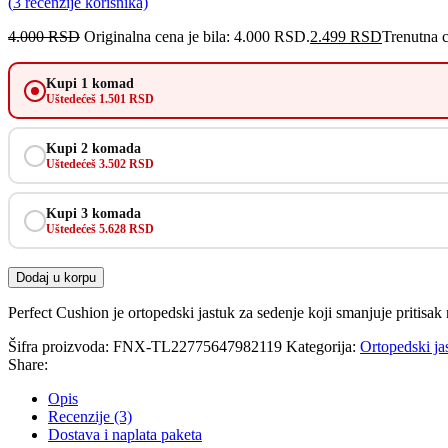
(
3
recenzije korisnika)
4.000
RSD
Originalna cena je bila: 4.000 RSD.
2.499
RSD
Trenutna 
Kupi 1 komad
Uštedećeš 1.501 RSD
Kupi 2 komada
Uštedećeš 3.502 RSD
Kupi 3 komada
Uštedećeš 5.628 RSD
Dodaj u korpu
Perfect Cushion je ortopedski jastuk za sedenje koji smanjuje pritis
Šifra proizvoda:
FNX-TL22775647982119
Kategorija:
Ortopedski ja
Share:
Opis
Recenzije (3)
Dostava i naplata paketa