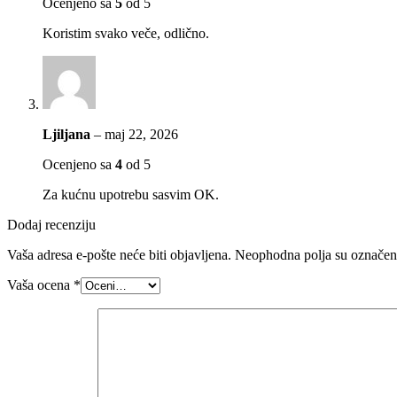
Ocenjeno sa
5
od 5
Koristim svako veče, odlično.
Ljiljana
–
maj 22, 2026
Ocenjeno sa
4
od 5
Za kućnu upotrebu sasvim OK.
Dodaj recenziju
Vaša adresa e-pošte neće biti objavljena.
Neophodna polja su označe
Vaša ocena
*