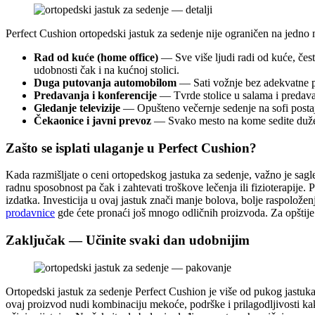
Perfect Cushion ortopedski jastuk za sedenje nije ograničen na jedno
Rad od kuće (home office)
— Sve više ljudi radi od kuće, čes
udobnosti čak i na kućnoj stolici.
Duga putovanja automobilom
— Sati vožnje bez adekvatne pod
Predavanja i konferencije
— Tvrde stolice u salama i predava
Gledanje televizije
— Opušteno večernje sedenje na sofi postaje
Čekaonice i javni prevoz
— Svako mesto na kome sedite duže v
Zašto se isplati ulaganje u Perfect Cushion?
Kada razmišljate o ceni ortopedskog jastuka za sedenje, važno je sagl
radnu sposobnost pa čak i zahtevati troškove lečenja ili fizioterapije
izdatka. Investicija u ovaj jastuk znači manje bolova, bolje raspolože
prodavnice
gde ćete pronaći još mnogo odličnih proizvoda. Za opštije
Zaključak — Učinite svaki dan udobnijim
Ortopedski jastuk za sedenje Perfect Cushion je više od pukog jastuk
ovaj proizvod nudi kombinaciju mekoće, podrške i prilagodljivosti kakvu