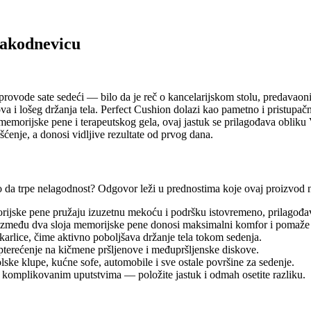
vakodnevicu
 provode sate sedeći — bilo da je reč o kancelarijskom stolu, predavao
 i lošeg držanja tela. Perfect Cushion dolazi kao pametno i pristupačno
memorijske pene i terapeutskog gela, ovaj jastuk se prilagođava obliku 
šćenje, a donosi vidljive rezultate od prvog dana.
to da trpe nelagodnost? Odgovor leži u prednostima koje ovaj proizvod 
ske pene pružaju izuzetnu mekoću i podršku istovremeno, prilagođavaj
zmeđu dva sloja memorijske pene donosi maksimalni komfor i pomaže u 
karlice, čime aktivno poboljšava držanje tela tokom sedenja.
rećenje na kičmene pršljenove i međupršljenske diskove.
ske klupe, kućne sofe, automobile i sve ostale površine za sedenje.
omplikovanim uputstvima — položite jastuk i odmah osetite razliku.