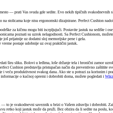
 mesto — prati Vas svuda gde sedite. Evo nekih tipičnih svakodnevnih s
to na stolicama koje nisu ergonomski dizajnirane. Perfect Cushion nado
rške za kičmu mogu biti iscrpljujući. Postavite jastuk na sedište i oset
onicama poznati su uzrok nelagodnosti. Sa Perfect Cushionom, možete se
 još prijatnije uz dodatni sloj memorijske pene i gela.
reme postaje udobnije uz ovaj praktični jastuk.
edati širu sliku. Bolovi u leđima, loše držanje tela i hronični zamor uz
. Perfect Cushion predstavlja pristupačan način da preventivno zaštitite 
nje i veću produktivnost svakog dana. Ako ste u potrazi za korisnim i pr
 informacije o kućnoj opremi i dobrobiti doma, možete pogledati i
Wiki
a — to je svakodnevni saveznik u brizi o Vašem zdravlju i dobrobiti. Z
 retko koji jastuk može da pruži. Bez obzira da li sedite na poslu, kod 