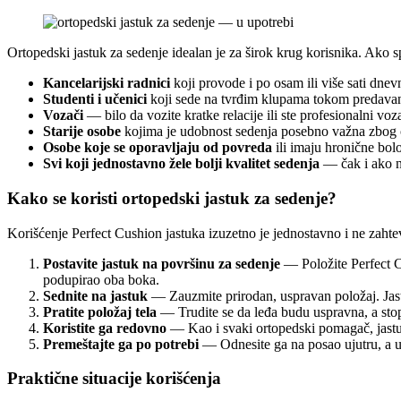
Ortopedski jastuk za sedenje idealan je za širok krug korisnika. Ako 
Kancelarijski radnici
koji provode i po osam ili više sati dnevn
Studenti i učenici
koji sede na tvrđim klupama tokom predavanj
Vozači
— bilo da vozite kratke relacije ili ste profesionalni v
Starije osobe
kojima je udobnost sedenja posebno važna zbog os
Osobe koje se oporavljaju od povreda
ili imaju hronične bol
Svi koji jednostavno žele bolji kvalitet sedenja
— čak i ako n
Kako se koristi ortopedski jastuk za sedenje?
Korišćenje Perfect Cushion jastuka izuzetno je jednostavno i ne zahte
Postavite jastuk na površinu za sedenje
— Položite Perfect Cu
podupirao oba boka.
Sednite na jastuk
— Zauzmite prirodan, uspravan položaj. Jast
Pratite položaj tela
— Trudite se da leđa budu uspravna, a sto
Koristite ga redovno
— Kao i svaki ortopedski pomagač, jastuk d
Premeštajte ga po potrebi
— Odnesite ga na posao ujutru, a uv
Praktične situacije korišćenja