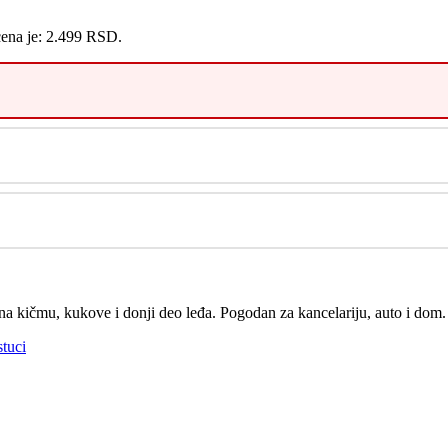
cena je: 2.499 RSD.
ak na kičmu, kukove i donji deo leđa. Pogodan za kancelariju, auto i d
stuci