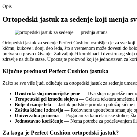
Opis
Ortopedski jastuk za sedenje koji menja s
Ortopedski jastuk za sedenje Perfect Cushion osmišljen je za sve koji
kičmu, kukove i donji deo leđa, što s vremenom može dovesti do bolova
pretvara u pravo uživanje. Zahvaljujući kombinaciji dvostrukog sloja 
zdravlje na duže staze. Upoznajte proizvod koji je jednostavan za kori
Ključne prednosti Perfect Cushion jastuka
Zašto se sve više ljudi odlučuje za ortopedski jastuk za sedenje umes
Dvostruki sloj memorijske pene
— Dva sloja najmekše memorij
Terapeutski gel između slojeva
— Gelasta tekstura smeštena i
Bolje držanje tela
— Jastuk podstiče prirodan položaj kičme i 
Zaštita kičme i zdravlja
— Redovnom upotrebom smanjuje opte
Univerzalna primena
— Pogodan za kancelarijske stolice, škol
Jednostavno korišćenje
— Nema potrebe za podešavanjem ili k
Za koga je Perfect Cushion ortopedski jastuk?