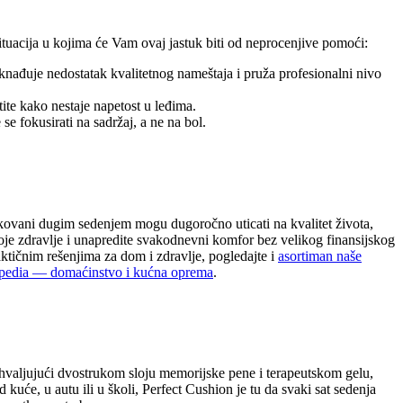
ituacija u kojima će Vam ovaj jastuk biti od neprocenjive pomoći:
knađuje nedostatak kvalitetnog nameštaja i pruža profesionalni nivo
ite kako nestaje napetost u leđima.
 fokusirati na sadržaj, a ne na bol.
rokovani dugim sedenjem mogu dugoročno uticati na kvalitet života,
svoje zdravlje i unapredite svakodnevni komfor bez velikog finansijskog
aktičnim rešenjima za dom i zdravlje, pogledajte i
asortiman naše
pedia — domaćinstvo i kućna oprema
.
ahvaljujući dvostrukom sloju memorijske pene i terapeutskom gelu,
kuće, u autu ili u školi, Perfect Cushion je tu da svaki sat sedenja