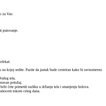
o za Vas:
ti putovanje.
efekat:
u na kojoj sedite. Pazite da jastuk bude centriran kako bi ravnomerno
Vašeg tela.
pravan položaj.
rže ćete primetiti razliku u držanju tela i smanjenju bolova.
pratiocem tokom celog dana.