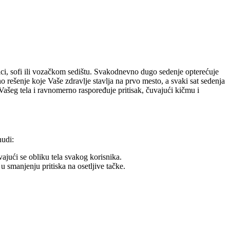
nici, sofi ili vozačkom sedištu. Svakodnevno dugo sedenje opterećuje
 rešenje koje Vaše zdravlje stavlja na prvo mesto, a svaki sat sedenja
Vašeg tela i ravnomerno raspoređuje pritisak, čuvajući kičmu i
nudi:
ući se obliku tela svakog korisnika.
smanjenju pritiska na osetljive tačke.