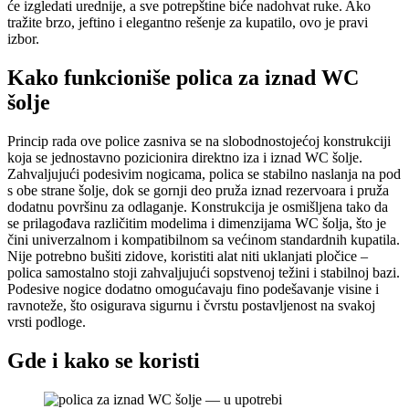
će izgledati urednije, a sve potrepštine biće nadohvat ruke. Ako
tražite brzo, jeftino i elegantno rešenje za kupatilo, ovo je pravi
izbor.
Kako funkcioniše polica za iznad WC
šolje
Princip rada ove police zasniva se na slobodnostojećoj konstrukciji
koja se jednostavno pozicionira direktno iza i iznad WC šolje.
Zahvaljujući podesivim nogicama, polica se stabilno naslanja na pod
s obe strane šolje, dok se gornji deo pruža iznad rezervoara i pruža
dodatnu površinu za odlaganje. Konstrukcija je osmišljena tako da
se prilagođava različitim modelima i dimenzijama WC šolja, što je
čini univerzalnom i kompatibilnom sa većinom standardnih kupatila.
Nije potrebno bušiti zidove, koristiti alat niti uklanjati pločice –
polica samostalno stoji zahvaljujući sopstvenoj težini i stabilnoj bazi.
Podesive nogice dodatno omogućavaju fino podešavanje visine i
ravnoteže, što osigurava sigurnu i čvrstu postavljenost na svakoj
vrsti podloge.
Gde i kako se koristi