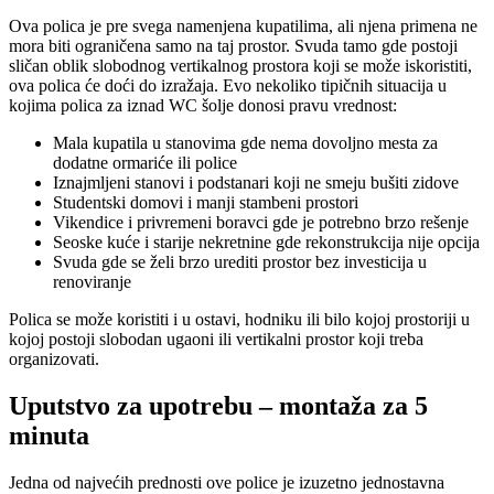
Ova polica je pre svega namenjena kupatilima, ali njena primena ne
mora biti ograničena samo na taj prostor. Svuda tamo gde postoji
sličan oblik slobodnog vertikalnog prostora koji se može iskoristiti,
ova polica će doći do izražaja. Evo nekoliko tipičnih situacija u
kojima polica za iznad WC šolje donosi pravu vrednost:
Mala kupatila u stanovima gde nema dovoljno mesta za
dodatne ormariće ili police
Iznajmljeni stanovi i podstanari koji ne smeju bušiti zidove
Studentski domovi i manji stambeni prostori
Vikendice i privremeni boravci gde je potrebno brzo rešenje
Seoske kuće i starije nekretnine gde rekonstrukcija nije opcija
Svuda gde se želi brzo urediti prostor bez investicija u
renoviranje
Polica se može koristiti i u ostavi, hodniku ili bilo kojoj prostoriji u
kojoj postoji slobodan ugaoni ili vertikalni prostor koji treba
organizovati.
Uputstvo za upotrebu – montaža za 5
minuta
Jedna od najvećih prednosti ove police je izuzetno jednostavna