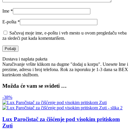
Ime
*
E-pošta
*
Sačuvaj moje ime, e-poštu i veb mesto u ovom pregledaču veba
za sledeći put kada komentarišem.
Dostava i naplata paketa
Naručivanje vršite klikom na dugme "dodaj u korpu". Unesete Ime i
prezime, adresu i broj telefona. Rok za isporuku je 1-3 dana sa BEX
kurirskom službom.
Možda će vam se svideti …
-38%
Lux Paročistač za čišćenje pod visokim pritiskom
Zuti