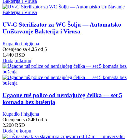
UV-C Sterilizator za WC Šolju — Automatsko
Uništavanje Bakterija i Virusa
Kupatilo i higijena
Ocenjeno sa
4.25
od 5
1.440
RSD
Dodaj u korpu
Ugaone tuš police od nerđajućeg čelika — set 5
komada bez bušenja
Kupatilo i higijena
Ocenjeno sa
5.00
od 5
2.200
RSD
Dodaj u korpu