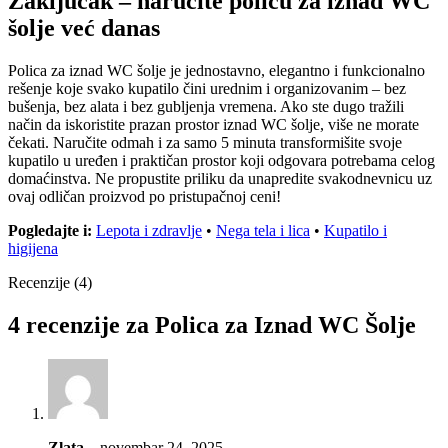
Zaključak – naručite policu za iznad WC
šolje već danas
Polica za iznad WC šolje je jednostavno, elegantno i funkcionalno
rešenje koje svako kupatilo čini urednim i organizovanim – bez
bušenja, bez alata i bez gubljenja vremena. Ako ste dugo tražili
način da iskoristite prazan prostor iznad WC šolje, više ne morate
čekati. Naručite odmah i za samo 5 minuta transformišite svoje
kupatilo u uređen i praktičan prostor koji odgovara potrebama celog
domaćinstva. Ne propustite priliku da unapredite svakodnevnicu uz
ovaj odličan proizvod po pristupačnoj ceni!
Pogledajte i:
Lepota i zdravlje
•
Nega tela i lica
•
Kupatilo i
higijena
Recenzije (4)
4 recenzije za
Polica za Iznad WC Šolje
Zlata
–
novembar 24, 2025