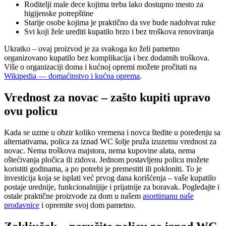
Roditelji male dece kojima treba lako dostupno mesto za
higijenske potrepštine
Starije osobe kojima je praktično da sve bude nadohvat ruke
Svi koji žele urediti kupatilo brzo i bez troškova renoviranja
Ukratko – ovaj proizvod je za svakoga ko želi pametno
organizovano kupatilo bez komplikacija i bez dodatnih troškova.
Više o organizaciji doma i kućnoj opremi možete pročitati na
Wikipedia — domaćinstvo i kućna oprema
.
Vrednost za novac – zašto kupiti upravo
ovu policu
Kada se uzme u obzir koliko vremena i novca štedite u poređenju sa
alternativama, polica za iznad WC šolje pruža izuzetnu vrednost za
novac. Nema troškova majstora, nema kupovine alata, nema
oštećivanja pločica ili zidova. Jednom postavljenu policu možete
koristiti godinama, a po potrebi je premestiti ili pokloniti. To je
investicija koja se isplati već prvog dana korišćenja – vaše kupatilo
postaje urednije, funkcionalnijije i prijatnije za boravak. Pogledajte i
ostale praktične proizvode za dom u našem
asortimanu naše
prodavnice
i opremite svoj dom pametno.