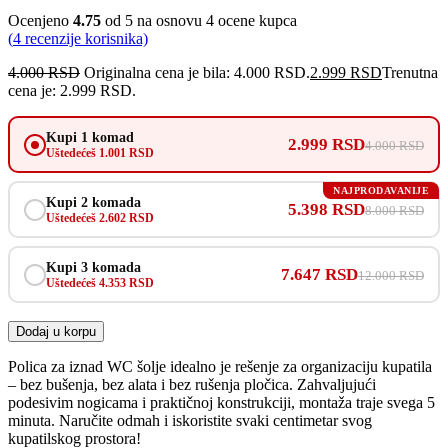
Ocenjeno
4.75
od 5 na osnovu
4
ocene kupca
(
4
recenzije korisnika)
4.000
RSD
Originalna cena je bila: 4.000 RSD.
2.999
RSD
Trenutna
cena je: 2.999 RSD.
Kupi 1 komad
2.999 RSD
4.000 RSD
Uštedećeš 1.001 RSD
NAJPRODAVANIJE
Kupi 2 komada
5.398 RSD
8.000 RSD
Uštedećeš 2.602 RSD
Kupi 3 komada
7.647 RSD
12.000 RSD
Uštedećeš 4.353 RSD
Dodaj u korpu
Polica za iznad WC šolje idealno je rešenje za organizaciju kupatila
– bez bušenja, bez alata i bez rušenja pločica. Zahvaljujući
podesivim nogicama i praktičnoj konstrukciji, montaža traje svega 5
minuta. Naručite odmah i iskoristite svaki centimetar svog
kupatilskog prostora!