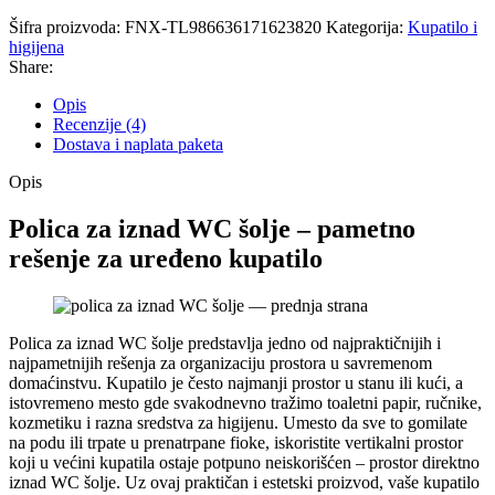
Šifra proizvoda:
FNX-TL986636171623820
Kategorija:
Kupatilo i
higijena
Share:
Opis
Recenzije (4)
Dostava i naplata paketa
Opis
Polica za iznad WC šolje – pametno
rešenje za uređeno kupatilo
Polica za iznad WC šolje predstavlja jedno od najpraktičnijih i
najpametnijih rešenja za organizaciju prostora u savremenom
domaćinstvu. Kupatilo je često najmanji prostor u stanu ili kući, a
istovremeno mesto gde svakodnevno tražimo toaletni papir, ručnike,
kozmetiku i razna sredstva za higijenu. Umesto da sve to gomilate
na podu ili trpate u prenatrpane fioke, iskoristite vertikalni prostor
koji u većini kupatila ostaje potpuno neiskorišćen – prostor direktno
iznad WC šolje. Uz ovaj praktičan i estetski proizvod, vaše kupatilo