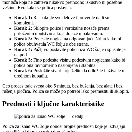
montaža koja ne zahteva nikakvo prethodno iskustvo ni posebne
veštine. Evo kako se polica postavlja:
Korak 1:
Raspakujte sve delove i proverite da li su
kompletni.
Korak 2:
Sklopite police i vertikalne nosače prema
priloženim uputstvima koja dolaze u pakovanju.
Korak 3:
Podesite nogice na odgovarajuću širinu kako bi
polica obuhvatila WC šolju s obe strane.
Korak 4:
Pažljivo postavite policu iza WC šolje i spustite je
na pod.
Korak 5:
Fino podesite visinu podesivim nogicama kako bi
polica bila ravnomerno naslonjena i stabilna.
Korak 6:
Posložite stvari koje želite da odložite i uživajte u
urednom kupatilu.
Ceo proces traje svega oko 5 minuta, bez bušenja, bez alata i bez
rušenja pločica. Polica se može po potrebi lako premestiti ili sklopiti.
Prednosti i ključne karakteristike
Polica za iznad WC šolje donosi brojne prednosti koje je izdvajaju
kao odličan izbor za svako domaćinstvo: