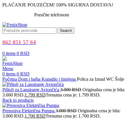
PLAĆANJE POUZEĆEM! 100% SIGURNA DOSTAVA!
Poručite telefonom
062 851 57 64
Search
062 851 57 64
0
items
0
RSD
Menu
0
items
0
RSD
Početna
Dom i bašta
Kupatilo i higijena
Polica za Iznad WC Šolje
Pištolj za Lansiranje Aviončića
3.000
RSD
Originalna cena je bila:
3.000 RSD.
1.799
RSD
Trenutna cena je: 1.799 RSD.
Back to products
Prenosiva Električna Pumpa
3.000
RSD
Originalna cena je bila:
3.000 RSD.
1.700
RSD
Trenutna cena je: 1.700 RSD.
-25%