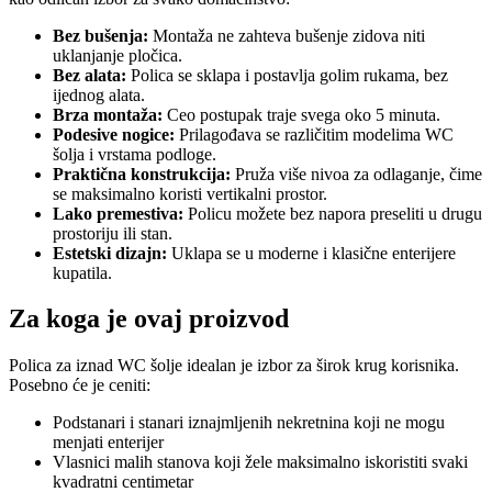
Bez bušenja:
Montaža ne zahteva bušenje zidova niti
uklanjanje pločica.
Bez alata:
Polica se sklapa i postavlja golim rukama, bez
ijednog alata.
Brza montaža:
Ceo postupak traje svega oko 5 minuta.
Podesive nogice:
Prilagođava se različitim modelima WC
šolja i vrstama podloge.
Praktična konstrukcija:
Pruža više nivoa za odlaganje, čime
se maksimalno koristi vertikalni prostor.
Lako premestiva:
Policu možete bez napora preseliti u drugu
prostoriju ili stan.
Estetski dizajn:
Uklapa se u moderne i klasične enterijere
kupatila.
Za koga je ovaj proizvod
Polica za iznad WC šolje idealan je izbor za širok krug korisnika.
Posebno će je ceniti:
Podstanari i stanari iznajmljenih nekretnina koji ne mogu
menjati enterijer
Vlasnici malih stanova koji žele maksimalno iskoristiti svaki
kvadratni centimetar