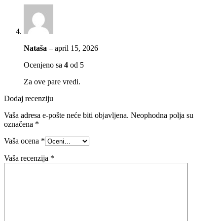
Nataša
–
april 15, 2026
Ocenjeno sa
4
od 5
Za ove pare vredi.
Dodaj recenziju
Vaša adresa e-pošte neće biti objavljena.
Neophodna polja su
označena
*
Vaša ocena
*
Vaša recenzija
*