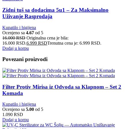
Zidni tuš sa dodacima 5u1 – Za Maksimalno
Uživanje Rasprodaja
Kupatilo i higijena
Ocenjeno sa
4.67
od 5
16.000
RSD
Originalna cena je bila:
16.000 RSD.
6.999
RSD
Trenutna cena je: 6.999 RSD.
Dodaj u korpu
Povezani proizvodi
Filter Protiv Mirisa iz Odvoda sa Klapnom – Set 2
Komada
Kupatilo i higijena
Ocenjeno sa
5.00
od 5
1.090
RSD
Dodaj u korpu