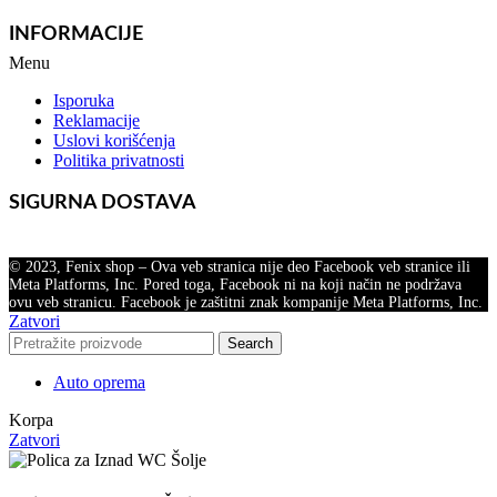
INFORMACIJE
Menu
Isporuka
Reklamacije
Uslovi korišćenja
Politika privatnosti
SIGURNA DOSTAVA
© 2023, Fenix shop – Ova veb stranica nije deo Facebook veb stranice ili
Meta Platforms, Inc. Pored toga, Facebook ni na koji način ne podržava
ovu veb stranicu. Facebook je zaštitni znak kompanije Meta Platforms, Inc.
Zatvori
Search
Auto oprema
Korpa
Zatvori