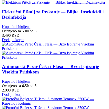
Električni Pištolj za Prskanje — Biljke, Insekticidi i
Dezinfekcija
Kupatilo i higijena
Ocenjeno sa
5.00
od 5
3.490
RSD
Dodaj u korpu
Automatski Perač Čaša i Flaša — Brzo Ispiranje
Visokim Pritiskom
Kupatilo i higijena
Ocenjeno sa
4.50
od 5
2.000
RSD
Dodaj u korpu