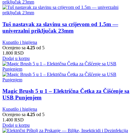
Tuš nastavak za slavinu sa crijevom od 1.5m —
univerzalni priključak 23mm
Kupatilo i higijena
Ocenjeno sa
4.25
od 5
1.800
RSD
Dodaj u korpu
Magic Brush 5 u 1 – Električna Četka za Čišćenje sa
USB Punjenjem
Kupatilo i higijena
Ocenjeno sa
4.25
od 5
1.400
RSD
Dodaj u korpu