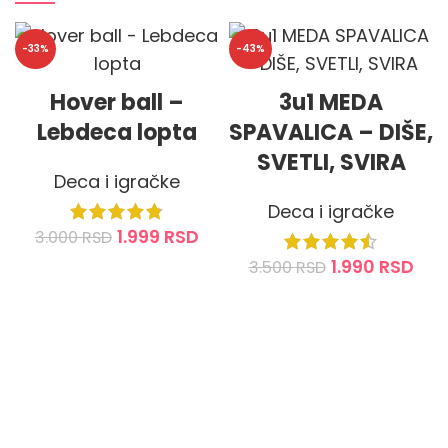
-33%
-43%
Hover ball –
3u1 MEDA
Lebdeca lopta
SPAVALICA – DIŠE,
SVETLI, SVIRA
Deca i igračke
Deca i igračke
1.999
RSD
3.000
RSD
1.990
RSD
3.500
RSD
DODAJ U KORPU
DODAJ U KORPU