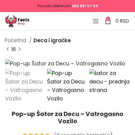
Poručite telefonom
062 851 57 64
0
0
RSD
Početna
Deca i igračke
Pop-up Šator za Decu – Vatrogasno
Vozilo