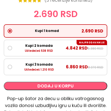
(
3
recenzije korisnika)
2.690
RSD
2.690 RSD
Kupi 1 komad
NAJPRODAVANIJE
Kupi 2 komada
4.842 RSD
5.380 RSD
Uštedećeš 538 RSD
Kupi 3 komada
6.860 RSD
8.070 RSD
Uštedećeš 1.210 RSD
DODAJ U KORPU
Pop-up šator za decu u obliku vatrogasnog
vozila donosi uzbudljivu igru u kuću ili dvorište.