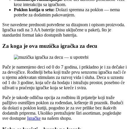
kroz interakciju sa igračkom.
Poklon kutija u setu:
Dolazi spremnа za poklon — nema
potrebe za dodatnim pakovanjem.
Sve navedene prednosti potvrđene su dizajnom i opisom proizvoda.
Igračka radi na 3 AA baterije (nisu uključene u paket), što je
standardni format lako dostupnih baterija.
Za koga je ova muzička igračka za decu
Pače je namenjeno deci od 0 do 7 godina, i prikladno je i za dečake i
za devojčice. Roditelji beba koji traže prvu senzornu igračku naći će
u njemu adekvatan stimulans za razvoj vida i sluha. Deca u uzrastu
od 1 do 3 godine, koja uče da hodaju i istražuju prostor, posebno će
uživati u praćenju igračke koja se kreće i svira.
Pače je takođe odlična opcija za rodbinu ili prijatelje koji traže
pažljivo osmišljen poklon za rođendan, krštenje ili praznik. Budući
da dolazi u poklon kutiji, pogodno je za sve prilike bez ikakvih
dodatnih priprema. Ukoliko pretražujete širi asortiman, pogledajte
sve dostupne
Igračke
na našem shopu.