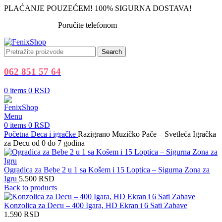
PLAĆANJE POUZEĆEM! 100% SIGURNA DOSTAVA!
Poručite telefonom
062 851 57 64
Search
062 851 57 64
0
items
0
RSD
Menu
0
items
0
RSD
Početna
Deca i igračke
Razigrano Muzičko Pače – Svetleća Igračka
za Decu od 0 do 7 godina
Ogradica za Bebe 2 u 1 sa Košem i 15 Loptica – Sigurna Zona za
Igru
5.500
RSD
Back to products
Konzolica za Decu – 400 Igara, HD Ekran i 6 Sati Zabave
1.590
RSD