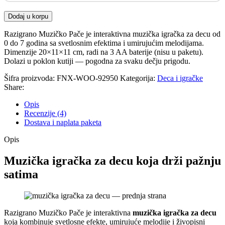
Dodaj u korpu
Razigrano Muzičko Pače je interaktivna muzička igračka za decu od
0 do 7 godina sa svetlosnim efektima i umirujućim melodijama.
Dimenzije 20×11×11 cm, radi na 3 AA baterije (nisu u paketu).
Dolazi u poklon kutiji — pogodna za svaku dečju prigodu.
Šifra proizvoda:
FNX-WOO-92950
Kategorija:
Deca i igračke
Share:
Opis
Recenzije (4)
Dostava i naplata paketa
Opis
Muzička igračka za decu koja drži pažnju
satima
Razigrano Muzičko Pače je interaktivna
muzička igračka za decu
koja kombinuje svetlosne efekte, umirujuće melodije i živopisni