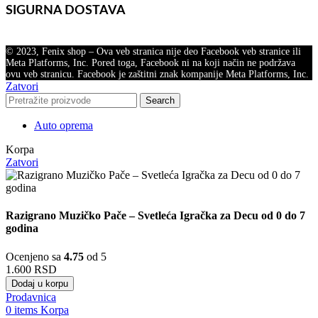
SIGURNA DOSTAVA
© 2023, Fenix shop – Ova veb stranica nije deo Facebook veb stranice ili
Meta Platforms, Inc. Pored toga, Facebook ni na koji način ne podržava
ovu veb stranicu. Facebook je zaštitni znak kompanije Meta Platforms, Inc.
Zatvori
Search
Auto oprema
Korpa
Zatvori
Razigrano Muzičko Pače – Svetleća Igračka za Decu od 0 do 7
godina
Ocenjeno sa
4.75
od 5
1.600
RSD
Dodaj u korpu
Prodavnica
0
items
Korpa