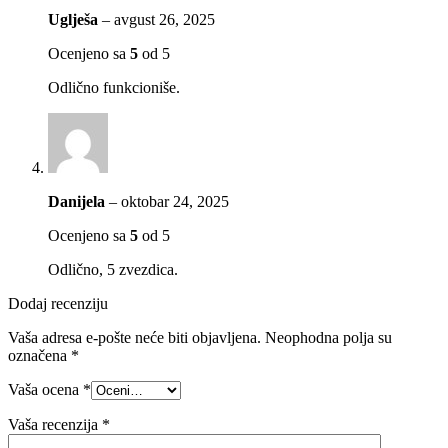
Uglješa
–
avgust 26, 2025
Ocenjeno sa
5
od 5
Odlično funkcioniše.
Danijela
–
oktobar 24, 2025
Ocenjeno sa
5
od 5
Odlično, 5 zvezdica.
Dodaj recenziju
Vaša adresa e-pošte neće biti objavljena.
Neophodna polja su
označena
*
Vaša ocena
*
Vaša recenzija
*