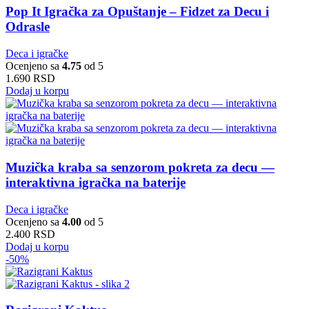
Pop It Igračka za Opuštanje – Fidzet za Decu i
Odrasle
Deca i igračke
Ocenjeno sa
4.75
od 5
1.690
RSD
Dodaj u korpu
Muzička kraba sa senzorom pokreta za decu —
interaktivna igračka na baterije
Deca i igračke
Ocenjeno sa
4.00
od 5
2.400
RSD
Dodaj u korpu
-50%