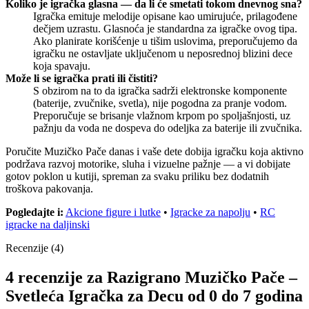
Koliko je igračka glasna — da li će smetati tokom dnevnog sna?
Igračka emituje melodije opisane kao umirujuće, prilagođene
dečjem uzrastu. Glasnoća je standardna za igračke ovog tipa.
Ako planirate korišćenje u tišim uslovima, preporučujemo da
igračku ne ostavljate uključenom u neposrednoj blizini dece
koja spavaju.
Može li se igračka prati ili čistiti?
S obzirom na to da igračka sadrži elektronske komponente
(baterije, zvučnike, svetla), nije pogodna za pranje vodom.
Preporučuje se brisanje vlažnom krpom po spoljašnjosti, uz
pažnju da voda ne dospeva do odeljka za baterije ili zvučnika.
Poručite Muzičko Pače danas i vaše dete dobija igračku koja aktivno
podržava razvoj motorike, sluha i vizuelne pažnje — a vi dobijate
gotov poklon u kutiji, spreman za svaku priliku bez dodatnih
troškova pakovanja.
Pogledajte i:
Akcione figure i lutke
•
Igracke za napolju
•
RC
igracke na daljinski
Recenzije (4)
4 recenzije za
Razigrano Muzičko Pače –
Svetleća Igračka za Decu od 0 do 7 godina