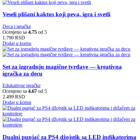
Veseli plišani kaktus koji peva, igra i svetli
Deca i igračke
Ocenjeno sa
4.75
od 5
1.790
RSD
Dodaj u korpu
Set za izgradnju magične tvrđave — kreativna
igračka za decu
Edukativne igračke
Ocenjeno sa
4.67
od 5
2.499
RSD
Dodaj u korpu
Dualni punjač za PS4 džojstik sa LED indikatorima