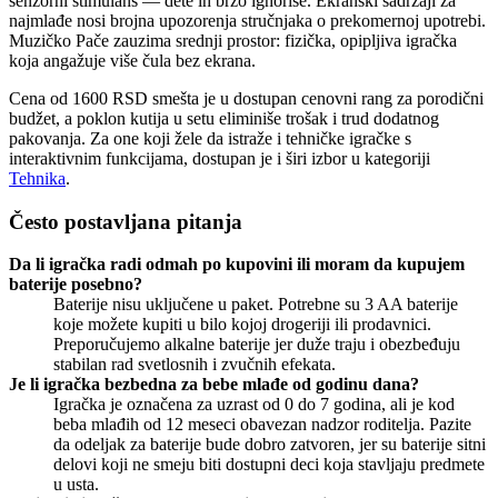
senzorni stimulans — dete ih brzo ignoriše. Ekranski sadržaji za
najmlađe nosi brojna upozorenja stručnjaka o prekomernoj upotrebi.
Muzičko Pače zauzima srednji prostor: fizička, opipljiva igračka
koja angažuje više čula bez ekrana.
Cena od 1600 RSD smešta je u dostupan cenovni rang za porodični
budžet, a poklon kutija u setu eliminiše trošak i trud dodatnog
pakovanja. Za one koji žele da istraže i tehničke igračke s
interaktivnim funkcijama, dostupan je i širi izbor u kategoriji
Tehnika
.
Često postavljana pitanja
Da li igračka radi odmah po kupovini ili moram da kupujem
baterije posebno?
Baterije nisu uključene u paket. Potrebne su 3 AA baterije
koje možete kupiti u bilo kojoj drogeriji ili prodavnici.
Preporučujemo alkalne baterije jer duže traju i obezbeđuju
stabilan rad svetlosnih i zvučnih efekata.
Je li igračka bezbedna za bebe mlađe od godinu dana?
Igračka je označena za uzrast od 0 do 7 godina, ali je kod
beba mlađih od 12 meseci obavezan nadzor roditelja. Pazite
da odeljak za baterije bude dobro zatvoren, jer su baterije sitni
delovi koji ne smeju biti dostupni deci koja stavljaju predmete
u usta.