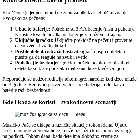
Kako se koristi – korak po korak
Korišćenje je jednostavno i ne zahteva nikakvo tehničko znanje.
Evo kako da počnete:
Ubacite baterije:
Potrebne su 3 AA baterije (nisu u paketu).
Koristite kvalitetne alkalne baterije za duži vek trajanja.
Uključite igračku:
Uključite prekidač na pačetu i proverite
da su svetla i zvuk aktivni.
Pustite dete da istraži:
Postavite igračku ispred deteta i
pustite ga da reaguje na zvuk i svetlo.
Podsticajte kretanje:
Igračku možete polako pomicati od
deteta kako biste podstakli mališana da se kreće za njom.
Preporučuje se nadzor roditelja tokom igre, naročito kod dece mlađe
od 3 godine. Redovno proveravajte stanje baterija i odeljka za
baterije radi bezbednosti.
Gde i kada se koristi – svakodnevni scenariji
Muzičko Pače se uklapa u različite situacije tokom dana. Ujutru,
tokom budnog vremena bebe, može poslužiti kao stimulans za igru
na podlozi. Tokom dana, kada dete ima slobodno vreme za