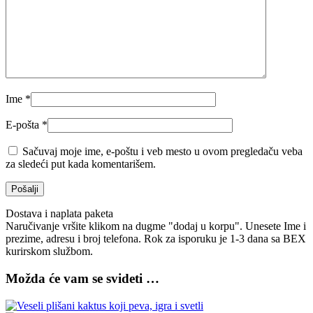
Ime
*
E-pošta
*
Sačuvaj moje ime, e-poštu i veb mesto u ovom pregledaču veba
za sledeći put kada komentarišem.
Dostava i naplata paketa
Naručivanje vršite klikom na dugme "dodaj u korpu". Unesete Ime i
prezime, adresu i broj telefona. Rok za isporuku je 1-3 dana sa BEX
kurirskom službom.
Možda će vam se svideti …