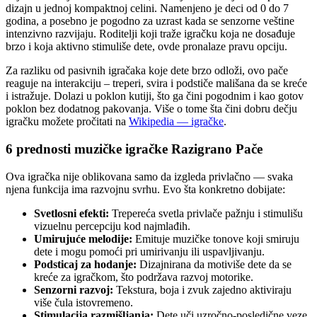
dizajn u jednoj kompaktnoj celini. Namenjeno je deci od 0 do 7
godina, a posebno je pogodno za uzrast kada se senzorne veštine
intenzivno razvijaju. Roditelji koji traže igračku koja ne dosađuje
brzo i koja aktivno stimuliše dete, ovde pronalaze pravu opciju.
Za razliku od pasivnih igračaka koje dete brzo odloži, ovo pače
reaguje na interakciju – treperi, svira i podstiče mališana da se kreće
i istražuje. Dolazi u poklon kutiji, što ga čini pogodnim i kao gotov
poklon bez dodatnog pakovanja. Više o tome šta čini dobru dečju
igračku možete pročitati na
Wikipedia — igračke
.
6 prednosti muzičke igračke Razigrano Pače
Ova igračka nije oblikovana samo da izgleda privlačno — svaka
njena funkcija ima razvojnu svrhu. Evo šta konkretno dobijate:
Svetlosni efekti:
Trepereća svetla privlače pažnju i stimulišu
vizuelnu percepciju kod najmlađih.
Umirujuće melodije:
Emituje muzičke tonove koji smiruju
dete i mogu pomoći pri umirivanju ili uspavljivanju.
Podsticaj za hodanje:
Dizajnirana da motiviše dete da se
kreće za igračkom, što podržava razvoj motorike.
Senzorni razvoj:
Tekstura, boja i zvuk zajedno aktiviraju
više čula istovremeno.
Stimulacija razmišljanja:
Dete uči uzročno-posledične veze