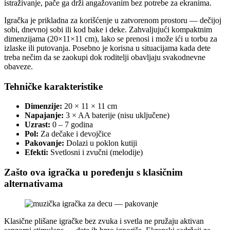
istraživanje, pače ga drži angažovanim bez potrebe za ekranima.
Igračka je prikladna za korišćenje u zatvorenom prostoru — dečijoj
sobi, dnevnoj sobi ili kod bake i deke. Zahvaljujući kompaktnim
dimenzijama (20×11×11 cm), lako se prenosi i može ići u torbu za
izlaske ili putovanja. Posebno je korisna u situacijama kada dete
treba nečim da se zaokupi dok roditelji obavljaju svakodnevne
obaveze.
Tehničke karakteristike
Dimenzije:
20 × 11 × 11 cm
Napajanje:
3 × AA baterije (nisu uključene)
Uzrast:
0 – 7 godina
Pol:
Za dečake i devojčice
Pakovanje:
Dolazi u poklon kutiji
Efekti:
Svetlosni i zvučni (melodije)
Zašto ova igračka u poređenju s klasičnim
alternativama
Klasične plišane igračke bez zvuka i svetla ne pružaju aktivan