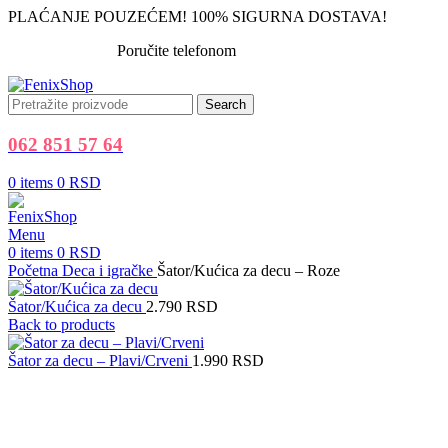
PLAĆANJE POUZEĆEM! 100% SIGURNA DOSTAVA!
Poručite telefonom
062 851 57 64
Search
062 851 57 64
0
items
0
RSD
Menu
0
items
0
RSD
Početna
Deca i igračke
Šator/Kućica za decu – Roze
Šator/Kućica za decu
2.790
RSD
Back to products
Šator za decu – Plavi/Crveni
1.990
RSD