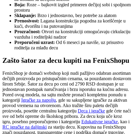
Boja:
Roze – bajkovit izgled primeren dečijoj sobi i spoljnom
prostoru
Sklapanje:
Brzo i jednostavno, bez potrebe za alatom
Prenosivost:
Lagana konstrukcija pogodna za korišćenje u
kući, dvorištu i na putovanjima
Prozračnost:
Otvori na konstrukciji omogućavaju cirkulaciju
vazduha i roditeljski nadzor
Preporučeni uzrast:
Od 6 meseci pa naviše, uz prisustvo
roditelja za mlađu decu
Zašto šator za decu kupiti na FenixShopu
FenixShop je domaći webshop koji nudi pažljivo odabran asortiman
dečijih proizvoda po pristupačnim cenama, sa pouzdanom dostavom
širom Srbije. Šator za decu po ceni od 2790 RSD dostupan je uz
jednostavan postupak naručivanja i brzu isporuku na kućnu adresu.
Pored ovog modela, na sajtu možete pronaći kompletnu ponudu u
kategoriji
Igračke za napolju
, gde su sakupljene igračke za aktivan
provod vremena na otvorenom. Ako tražite širu paletu dečijih
proizvoda, posetite centralnu kategoriju
Deca i igračke
gde ćete naći
sve od bebi opreme do školskog pribora. Za decu koja uče kroz
igru, posebno preporučujemo i kategoriju
Edukativne igračke
, kao i
RC igračke na daljinski
za stariju decu. Kupovina na FenixShopu
znači pouzdanost, transparentne cene i podršku domaće trgovine.