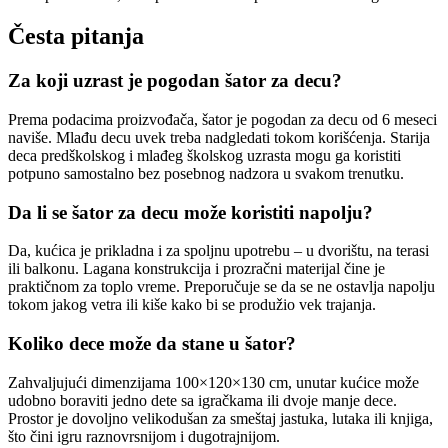
Česta pitanja
Za koji uzrast je pogodan šator za decu?
Prema podacima proizvođača, šator je pogodan za decu od 6 meseci
naviše. Mlađu decu uvek treba nadgledati tokom korišćenja. Starija
deca predškolskog i mlađeg školskog uzrasta mogu ga koristiti
potpuno samostalno bez posebnog nadzora u svakom trenutku.
Da li se šator za decu može koristiti napolju?
Da, kućica je prikladna i za spoljnu upotrebu – u dvorištu, na terasi
ili balkonu. Lagana konstrukcija i prozračni materijal čine je
praktičnom za toplo vreme. Preporučuje se da se ne ostavlja napolju
tokom jakog vetra ili kiše kako bi se produžio vek trajanja.
Koliko dece može da stane u šator?
Zahvaljujući dimenzijama 100×120×130 cm, unutar kućice može
udobno boraviti jedno dete sa igračkama ili dvoje manje dece.
Prostor je dovoljno velikodušan za smeštaj jastuka, lutaka ili knjiga,
što čini igru raznovrsnijom i dugotrajnijom.