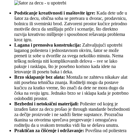
Podsticanje kreativnosti i maštovite igre:
Kada dete uđe u
šator za decu, obična soba se pretvara u dvorac, prodavnicu,
bolnicu ili svemirski brod. Zatvoreni prostor kućice prirodno
motiviše decu da smišljaju priče i scenarije, što direktno
razvija kreativno mišljenje i sposobnost rešavanja problema
kroz igru.
Lagana i prenosiva konstrukcija:
Zahvaljujući upotrebi
laganog poliestera i jednostavnom okviru, šator se može
preneti iz sobe u dvorište za svega nekoliko minuta. Nema
teškog nošenja niti komplikovanih delova – sve se lako
pakuje i rasklapa, što je posebno korisno kada idete na
letovanje ili posetu baka i deka.
Brzo sklapanje bez alata:
Montaža ne zahteva nikakav alat
niti posebna tehnička znanja. Roditelji mogu da postave
kućicu za kratko vreme, što znači da dete ne mora dugo da
čeka na svoju igru. Jednako brzo se i sklapa kada je potrebno
osloboditi prostor.
Bezbedni i netoksični materijali:
Poliester od kojeg je
izrađen šator za decu prošao je through standarde bezbednosti
za dečije proizvode i ne sadrži štetne supstance. Prozračna
tkanina sa otvorima sprečava pregrevanje i omogućava
roditelju da u svakom trenutku vidi šta se dešava unutra.
Praktičan za čišćenje i održavanje:
Površina od poliestera