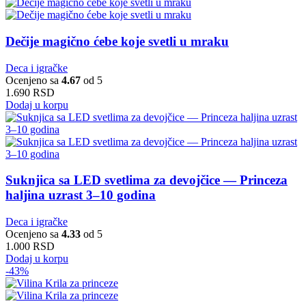
Dečije magično ćebe koje svetli u mraku
Deca i igračke
Ocenjeno sa
4.67
od 5
1.690
RSD
Dodaj u korpu
Suknjica sa LED svetlima za devojčice — Princeza
haljina uzrast 3–10 godina
Deca i igračke
Ocenjeno sa
4.33
od 5
1.000
RSD
Dodaj u korpu
-43%