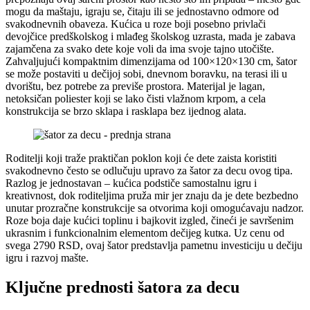
mogu da maštaju, igraju se, čitaju ili se jednostavno odmore od
svakodnevnih obaveza. Kućica u roze boji posebno privlači
devojčice predškolskog i mlađeg školskog uzrasta, mada je zabava
zajamčena za svako dete koje voli da ima svoje tajno utočište.
Zahvaljujući kompaktnim dimenzijama od 100×120×130 cm, šator
se može postaviti u dečijoj sobi, dnevnom boravku, na terasi ili u
dvorištu, bez potrebe za previše prostora. Materijal je lagan,
netoksičan poliester koji se lako čisti vlažnom krpom, a cela
konstrukcija se brzo sklapa i rasklapа bez ijednog alata.
Roditelji koji traže praktičan poklon koji će dete zaista koristiti
svakodnevno često se odlučuju upravo za šator za decu ovog tipa.
Razlog je jednostavan – kućica podstiče samostalnu igru i
kreativnost, dok roditeljima pruža mir jer znaju da je dete bezbedno
unutar prozračne konstrukcije sa otvorima koji omogućavaju nadzor.
Roze boja daje kućici toplinu i bajkovit izgled, čineći je savršenim
ukrasnim i funkcionalnim elementom dečijeg kutка. Uz cenu od
svega 2790 RSD, ovaj šator predstavlja pametnu investiciju u dečiju
igru i razvoj mašte.
Ključne prednosti šatora za decu