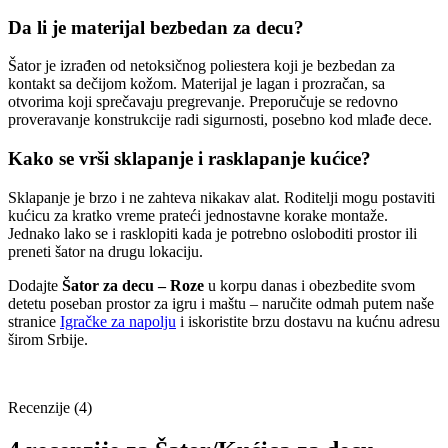
Da li je materijal bezbedan za decu?
Šator je izrađen od netoksičnog poliestera koji je bezbedan za
kontakt sa dečijom kožom. Materijal je lagan i prozračan, sa
otvorima koji sprečavaju pregrevanje. Preporučuje se redovno
proveravanje konstrukcije radi sigurnosti, posebno kod mlađe dece.
Kako se vrši sklapanje i rasklapanje kućice?
Sklapanje je brzo i ne zahteva nikakav alat. Roditelji mogu postaviti
kućicu za kratko vreme prateći jednostavne korake montaže.
Jednako lako se i rasklopiti kada je potrebno osloboditi prostor ili
preneti šator na drugu lokaciju.
Dodajte
Šator za decu – Roze
u korpu danas i obezbedite svom
detetu poseban prostor za igru i maštu – naručite odmah putem naše
stranice
Igračke za napolju
i iskoristite brzu dostavu na kućnu adresu
širom Srbije.
Recenzije (4)