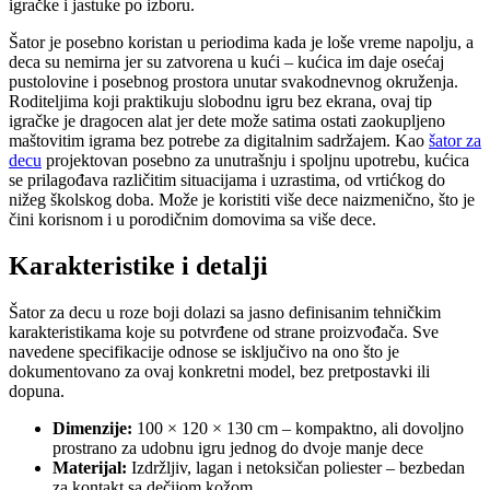
igračke i jastuke po izboru.
Šator je posebno koristan u periodima kada je loše vreme napolju, a
deca su nemirna jer su zatvorena u kući – kućica im daje osećaj
pustolovine i posebnog prostora unutar svakodnevnog okruženja.
Roditeljima koji praktikuju slobodnu igru bez ekrana, ovaj tip
igračke je dragocen alat jer dete može satima ostati zaokupljeno
maštovitim igrama bez potrebe za digitalnim sadržajem. Kao
šator za
decu
projektovan posebno za unutrašnju i spoljnu upotrebu, kućica
se prilagođava različitim situacijama i uzrastima, od vrtićkog do
nižeg školskog doba. Može je koristiti više dece naizmenično, što je
čini korisnom i u porodičnim domovima sa više dece.
Karakteristike i detalji
Šator za decu u roze boji dolazi sa jasno definisanim tehničkim
karakteristikama koje su potvrđene od strane proizvođača. Sve
navedene specifikacije odnose se isključivo na ono što je
dokumentovano za ovaj konkretni model, bez pretpostavki ili
dopuna.
Dimenzije:
100 × 120 × 130 cm – kompaktno, ali dovoljno
prostrano za udobnu igru jednog do dvoje manje dece
Materijal:
Izdržljiv, lagan i netoksičan poliester – bezbedan
za kontakt sa dečijom kožom