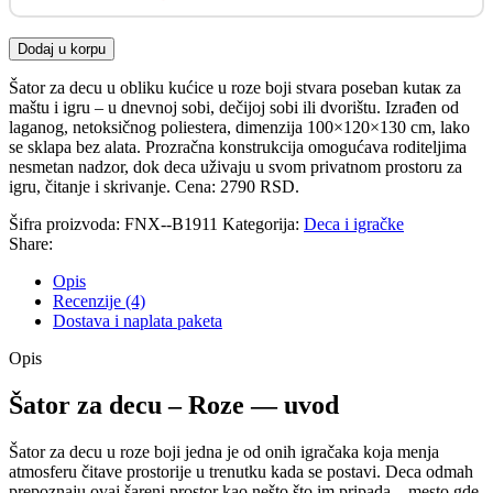
Dodaj u korpu
Šator za decu u obliku kućice u roze boji stvara poseban kutак za
maštu i igru – u dnevnoj sobi, dečijoj sobi ili dvorištu. Izrađen od
laganog, netoksičnog poliestera, dimenzija 100×120×130 cm, lako
se sklapa bez alata. Prozračna konstrukcija omogućava roditeljima
nesmetan nadzor, dok deca uživaju u svom privatnom prostoru za
igru, čitanje i skrivanje. Cena: 2790 RSD.
Šifra proizvoda:
FNX--B1911
Kategorija:
Deca i igračke
Share:
Opis
Recenzije (4)
Dostava i naplata paketa
Opis
Šator za decu – Roze — uvod
Šator za decu u roze boji jedna je od onih igračaka koja menja
atmosferu čitave prostorije u trenutku kada se postavi. Deca odmah
prepoznaju ovaj šareni prostor kao nešto što im pripada – mesto gde