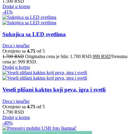
1.500
RSD
Dodaj u korpu
-41%
Suknjica sa LED svetlima
Deca i igračke
Ocenjeno sa
4.75
od 5
1.700
RSD
Originalna cena je bila: 1.700 RSD.
999
RSD
Trenutna
cena je: 999 RSD.
Dodaj u korpu
Veseli plišani kaktus koji peva, igra i svetli
Deca i igračke
Ocenjeno sa
4.75
od 5
1.790
RSD
Dodaj u korpu
-40%