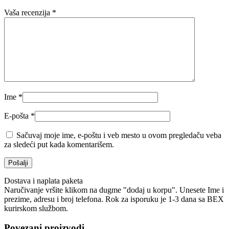
Vaša recenzija
*
Ime
*
E-pošta
*
Sačuvaj moje ime, e-poštu i veb mesto u ovom pregledaču veba
za sledeći put kada komentarišem.
Dostava i naplata paketa
Naručivanje vršite klikom na dugme "dodaj u korpu". Unesete Ime i
prezime, adresu i broj telefona. Rok za isporuku je 1-3 dana sa BEX
kurirskom službom.
Povezani proizvodi