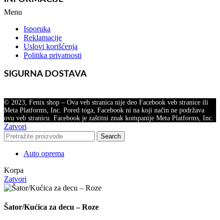
Menu
Isporuka
Reklamacije
Uslovi korišćenja
Politika privatnosti
SIGURNA DOSTAVA
© 2023, Fenix shop – Ova veb stranica nije deo Facebook veb stranice ili
Meta Platforms, Inc. Pored toga, Facebook ni na koji način ne podržava
ovu veb stranicu. Facebook je zaštitni znak kompanije Meta Platforms, Inc.
Zatvori
Search
Auto oprema
Korpa
Zatvori
Šator/Kućica za decu – Roze