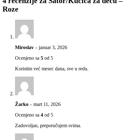
4 recenzije za
Šator/Kućica za decu –
Roze
Miroslav
–
januar 3, 2026
Ocenjeno sa
5
od 5
Koristim već mesec dana, sve u redu.
Žarko
–
mart 11, 2026
Ocenjeno sa
4
od 5
Zadovoljan, preporučujem svima.