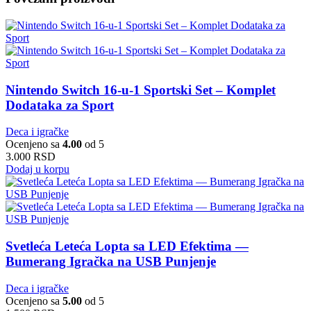
Nintendo Switch 16-u-1 Sportski Set – Komplet
Dodataka za Sport
Deca i igračke
Ocenjeno sa
4.00
od 5
3.000
RSD
Dodaj u korpu
Svetleća Leteća Lopta sa LED Efektima —
Bumerang Igračka na USB Punjenje
Deca i igračke
Ocenjeno sa
5.00
od 5