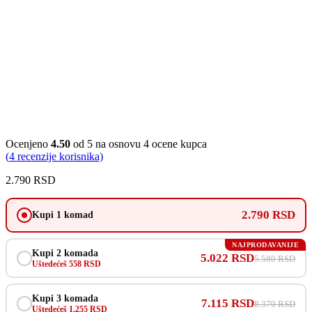
Ocenjeno
4.50
od 5 na osnovu
4
ocene kupca
(
4
recenzije korisnika)
2.790
RSD
2.790 RSD
Kupi 1 komad
NAJPRODAVANIJE
Kupi 2 komada
5.022 RSD
5.580 RSD
Uštedećeš 558 RSD
Kupi 3 komada
7.115 RSD
8.370 RSD
Uštedećeš 1.255 RSD