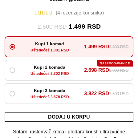
(
4
recenzije korisnika)
1.499
RSD
2.500
RSD
Kupi 1 komad
1.499 RSD
2.500 RSD
Uštedećeš 1.001 RSD
NAJPRODAVANIJE
Kupi 2 komada
2.698 RSD
5.000 RSD
Uštedećeš 2.302 RSD
Kupi 3 komada
3.822 RSD
7.500 RSD
Uštedećeš 3.678 RSD
DODAJ U KORPU
Solarni rasterivač krtica i glodara koristi ultrazvučne