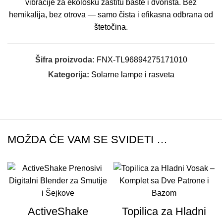
vibracije za ekološku zaštitu bašte i dvorišta. Bez
hemikalija, bez otrova — samo čista i efikasna odbrana od
štetočina.
Šifra proizvoda:
FNX-TL96894275171010
Kategorija:
Solarne lampe i rasveta
MOŽDA ĆE VAM SE SVIDETI …
ActiveShake
Topilica za Hladni