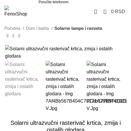
Poručite telefonom
062 851 57 64
0
0
RSD
Početna
Dom i bašta
Solarne lampe i rasveta
-40%
Solarni ultrazvučni rasterivač krtica, zmija i
ostalih glodara