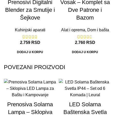
Prenosivi Digitalni
Vosak – Komplet sa
Blender za Smutije i
Dve Patrone i
Šejkove
Bazom
Kuhinjski aparati
Alat i oprema
,
Dom i bašta
2.759
RSD
2.760
RSD
DODAJ U KORPU
DODAJ U KORPU
POVEZANI PROIZVODI
Prenosiva Solarna
LED Solarna
Lampa – Sklopiva
Baštenska Svetla