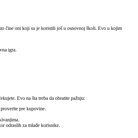
 čine oni koji su je koristili još u osnovnoj školi. Evo u kojim
vna igra.
ekujete. Evo na šta treba da obratite pažnju:
 proverite pre kupovine.
kivanjima.
or odraslih za mlađe korisnike.