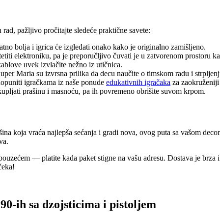
rad, pažljivo pročitajte sledeće praktične savete:
atno bolja i igrica će izgledati onako kako je originalno zamišljeno.
iti elektroniku, pa je preporučljivo čuvati je u zatvorenom prostoru ka
 kablove uvek izvlačite nežno iz utičnica.
uper Maria su izvrsna prilika da decu naučite o timskom radu i strpljenj
opuniti igračkama iz naše ponude
edukativnih igračaka
za zaokruženiji 
ljati prašinu i masnoću, pa ih povremeno obrišite suvom krpom.
na koja vraća najlepša sećanja i gradi nova, ovog puta sa vašom decom i
va.
ouzećem — platite kada paket stigne na vašu adresu. Dostava je brza i 
čeka!
h sa dzojsticima i pistoljem