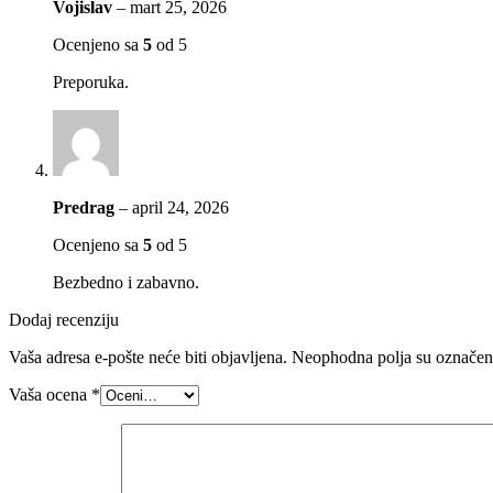
Vojislav
–
mart 25, 2026
Ocenjeno sa
5
od 5
Preporuka.
Predrag
–
april 24, 2026
Ocenjeno sa
5
od 5
Bezbedno i zabavno.
Dodaj recenziju
Vaša adresa e-pošte neće biti objavljena.
Neophodna polja su označe
Vaša ocena
*