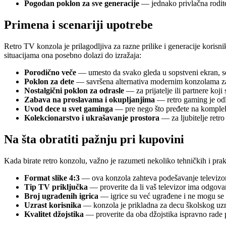
Pogodan poklon za sve generacije
— jednako privlačna roditel
Primena i scenariji upotrebe
Retro TV konzola je prilagodljiva za razne prilike i generacije korisn
situacijama ona posebno dolazi do izražaja:
Porodično veče
— umesto da svako gleda u sopstveni ekran, sedn
Poklon za dete
— savršena alternativa modernim konzolama za m
Nostalgični poklon za odrasle
— za prijatelje ili partnere koji
Zabava na proslavama i okupljanjima
— retro gaming je odli
Uvod dece u svet gaminga
— pre nego što pređete na komplek
Kolekcionarstvo i ukrašavanje prostora
— za ljubitelje retro
Na šta obratiti pažnju pri kupovini
Kada birate retro konzolu, važno je razumeti nekoliko tehničkih i prakt
Format slike 4:3
— ova konzola zahteva podešavanje televizora
Tip TV priključka
— proverite da li vaš televizor ima odgova
Broj ugrađenih igrica
— igrice su već ugrađene i ne mogu se 
Uzrast korisnika
— konzola je prikladna za decu školskog uzras
Kvalitet džojstika
— proverite da oba džojstika ispravno rade pr