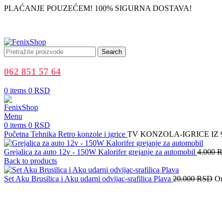
PLAĆANJE POUZEĆEM! 100% SIGURNA DOSTAVA!
Search
062 851 57 64
0
items
0
RSD
Menu
0
items
0
RSD
Početna
Tehnika
Retro konzole i igrice
TV KONZOLA-IGRICE IZ 90-ih
Grejalica za auto 12v - 150W Kalorifer grejanje za automobil
4.000
Back to products
Set Aku Brusilica i Aku udarni odvijac-srafilica Plava
20.000
RSD
Or
-50%