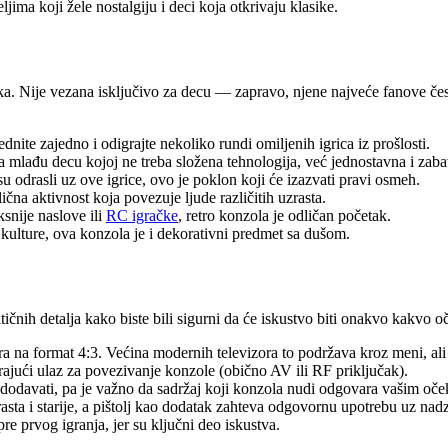
jima koji žele nostalgiju i deci koja otkrivaju klasike.
ika. Nije vezana isključivo za decu — zapravo, njene najveće fanove često
ite zajedno i odigrajte nekoliko rundi omiljenih igrica iz prošlosti.
lađu decu kojoj ne treba složena tehnologija, već jednostavna i zaba
 su odrasli uz ove igrice, ovo je poklon koji će izazvati pravi osmeh.
čna aktivnost koja povezuje ljude različitih uzrasta.
snije naslove ili
RC igračke
, retro konzola je odličan početak.
 kulture, ova konzola je i dekorativni predmet sa dušom.
ičnih detalja kako biste bili sigurni da će iskustvo biti onakvo kakvo oč
 na format 4:3. Većina modernih televizora to podržava kroz meni, ali
rajući ulaz za povezivanje konzole (obično AV ili RF priključak).
dodavati, pa je važno da sadržaj koji konzola nudi odgovara vašim oče
ta i starije, a pištolj kao dodatak zahteva odgovornu upotrebu uz nadz
e prvog igranja, jer su ključni deo iskustva.