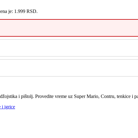
cena je: 1.999 RSD.
ojstika i pištolj. Provedite vreme uz Super Mario, Contru, tenkice i 
i igrice