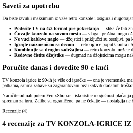
Saveti za upotrebu
Da biste izvukli maksimum iz vaše retro konzole i osigurali dugotrajan 
Podesite TV na 4:3 format pre pokretanja
— slika će biti zn
Čuvajte konzolu na suvom mestu
— vlaga i prašina mogu oštet
Ne vuci kablove naglo
— džojstici i priključci su osetljivi, pa
Igrajte naizmenično sa decom
— retro igrice poput Contra i S
Kombinujte sa drugim sadržajima
— retro konzolu možete d
Redovno čistite džojstike
— dugmad na džojsticima mogu nakup
Poručite danas i dovedite 90-e kući
TV konzola igrice iz 90-ih je više od igračke — ona je vremenska maši
patkama, satima zabave su zagarantovani bez ikakvih dodatnih troško
Naručite odmah putem FenixShop.rs i iskoristite mogućnost plaćanja p
spreman za igru. Zalihe su ograničene, pa ne čekajte — nostalgija ne 
Recenzije (4)
4 recenzije za
TV KONZOLA-IGRICE IZ 90-i