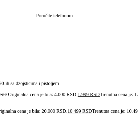
Poručite telefonom
062 851 57 64
 sa dzojsticima i pistoljem
RSD
Originalna cena je bila: 4.000 RSD.
1.999
RSD
Trenutna cena je: 
iginalna cena je bila: 20.000 RSD.
10.499
RSD
Trenutna cena je: 10.4