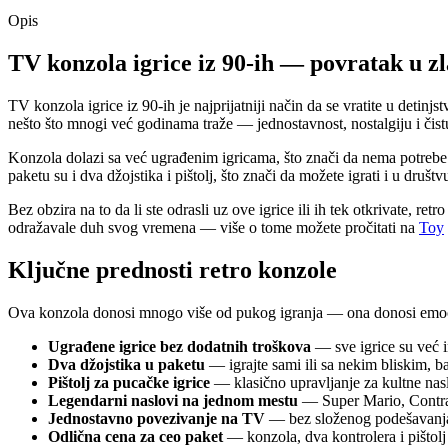
Opis
TV konzola igrice iz 90-ih — povratak u z
TV konzola igrice iz 90-ih je najprijatniji način da se vratite u det
nešto što mnogi već godinama traže — jednostavnost, nostalgiju i čist
Konzola dolazi sa već ugrađenim igricama, što znači da nema potrebe
paketu su i dva džojstika i pištolj, što znači da možete igrati i u društ
Bez obzira na to da li ste odrasli uz ove igrice ili ih tek otkrivate, 
odražavale duh svog vremena — više o tome možete pročitati na
Toy
Ključne prednosti retro konzole
Ova konzola donosi mnogo više od pukog igranja — ona donosi emocije
Ugrađene igrice bez dodatnih troškova
— sve igrice su već i
Dva džojstika u paketu
— igrajte sami ili sa nekim bliskim, baš
Pištolj za pucačke igrice
— klasično upravljanje za kultne nas
Legendarni naslovi na jednom mestu
— Super Mario, Contra, 
Jednostavno povezivanje na TV
— bez složenog podešavanja, 
Odlična cena za ceo paket
— konzola, dva kontrolera i pištolj 