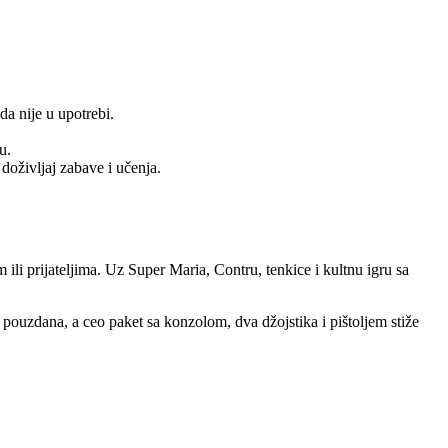
da nije u upotrebi.
u.
doživljaj zabave i učenja.
li prijateljima. Uz Super Maria, Contru, tenkice i kultnu igru sa
pouzdana, a ceo paket sa konzolom, dva džojstika i pištoljem stiže