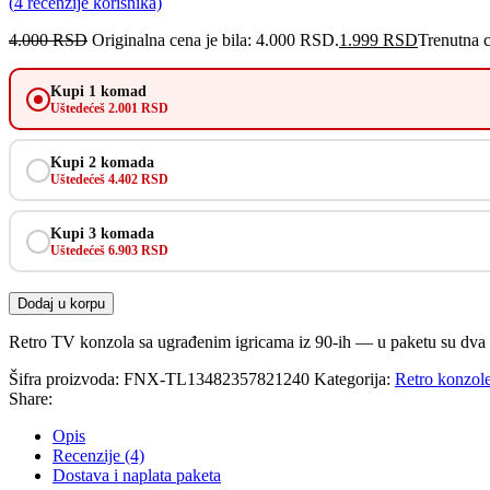
(
4
recenzije korisnika)
4.000
RSD
Originalna cena je bila: 4.000 RSD.
1.999
RSD
Trenutna 
Kupi 1 komad
Uštedećeš 2.001 RSD
Kupi 2 komada
Uštedećeš 4.402 RSD
Kupi 3 komada
Uštedećeš 6.903 RSD
Dodaj u korpu
Retro TV konzola sa ugrađenim igricama iz 90-ih — u paketu su dva dž
Šifra proizvoda:
FNX-TL13482357821240
Kategorija:
Retro konzole 
Share:
Opis
Recenzije (4)
Dostava i naplata paketa