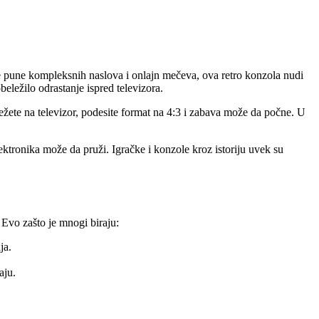
ole pune kompleksnih naslova i onlajn mečeva, ova retro konzola nudi
eležilo odrastanje ispred televizora.
žete na televizor, podesite format na 4:3 i zabava može da počne. U
lektronika može da pruži. Igračke i konzole kroz istoriju uvek su
Evo zašto je mnogi biraju:
ja.
aju.