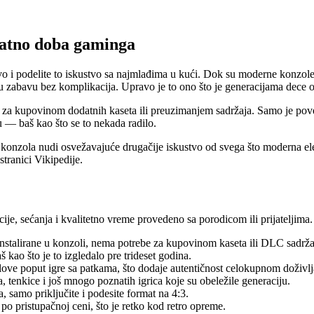
latno doba gaminga
injstvo i podelite to iskustvo sa najmlađima u kući. Dok su moderne konz
u zabavu bez komplikacija. Upravo je to ono što je generacijama dece ob
 za kupovinom dodatnih kaseta ili preuzimanjem sadržaja. Samo je pove
vu — baš kao što se to nekada radilo.
retro konzola nudi osvežavajuće drugačije iskustvo od svega što moderna e
stranici Vikipedije.
, sećanja i kvalitetno vreme provedeno sa porodicom ili prijateljima. 
nstalirane u konzoli, nema potrebe za kupovinom kaseta ili DLC sadrža
 kao što je to izgledalo pre trideset godina.
love poput igre sa patkama, što dodaje autentičnost celokupnom doživlj
tenkice i još mnogo poznatih igrica koje su obeležile generaciju.
samo priključite i podesite format na 4:3.
po pristupačnoj ceni, što je retko kod retro opreme.