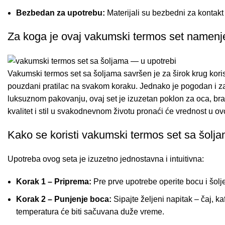
Bezbedan za upotrebu:
Materijali su bezbedni za kontakt 
Za koga je ovaj vakumski termos set namen
Vakumski termos set sa šoljama savršen je za širok krug korisn
pouzdani pratilac na svakom koraku. Jednako je pogodan i za s
luksuznom pakovanju, ovaj set je izuzetan poklon za oca, brat
kvalitet i stil u svakodnevnom životu pronaći će vrednost u o
Kako se koristi vakumski termos set sa šoljam
Upotreba ovog seta je izuzetno jednostavna i intuitivna:
Korak 1 – Priprema:
Pre prve upotrebe operite bocu i šolj
Korak 2 – Punjenje boca:
Sipajte željeni napitak – čaj, ka
temperatura će biti sačuvana duže vreme.