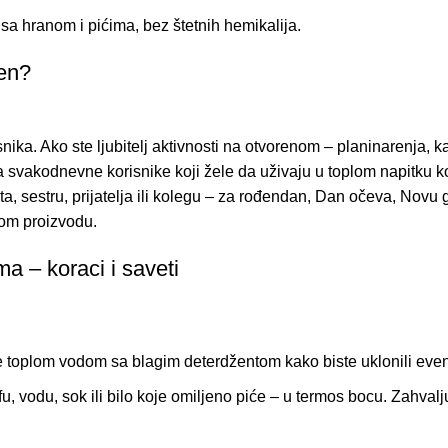
sa hranom i pićima, bez štetnih hemikalija.
jen?
ika. Ako ste ljubitelj aktivnosti na otvorenom – planinarenja, ka
vakodnevne korisnike koji žele da uživaju u toplom napitku kod 
a, sestru, prijatelja ili kolegu – za rođendan, Dan očeva, Novu 
vom proizvodu.
a – koraci i saveti
e toplom vodom sa blagim deterdžentom kako biste uklonili even
fu, vodu, sok ili bilo koje omiljeno piće – u termos bocu. Zahvalj