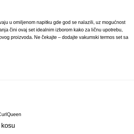
ivaju u omiljenom napitku gde god se nalazili, uz mogućnost
nja čini ovaj set idealnim izborom kako za ličnu upotrebu,
st ovog proizvoda. Ne čekajte – dodajte vakumski termos set sa
a kosu