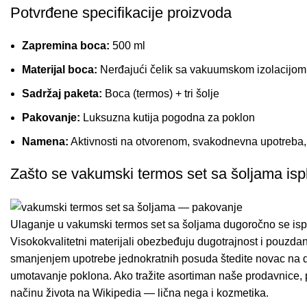
Potvrđene specifikacije proizvoda
Zapremina boca:
500 ml
Materijal boca:
Nerđajući čelik sa vakuumskom izolacijom
Sadržaj paketa:
Boca (termos) + tri šolje
Pakovanje:
Luksuzna kutija pogodna za poklon
Namena:
Aktivnosti na otvorenom, svakodnevna upotreba,
Zašto se vakumski termos set sa šoljama ispl
Ulaganje u vakumski termos set sa šoljama dugoročno se ispl
Visokokvalitetni materijali obezbeđuju dugotrajnost i pouzda
smanjenjem upotrebe jednokratnih posuda štedite novac na duži
umotavanje poklona. Ako tražite
asortiman naše prodavnice
,
načinu života na
Wikipedia — lična nega i kozmetika
.