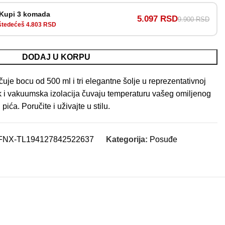
Kupi 3 komada
5.097 RSD
9.900 RSD
tedećeš 4.803 RSD
DODAJ U KORPU
uje bocu od 500 ml i tri elegantne šolje u reprezentativnoj
lik i vakuumska izolacija čuvaju temperaturu vašeg omiljenog
pića. Poručite i uživajte u stilu.
FNX-TL194127842522637
Kategorija:
Posuđe