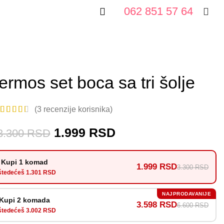
062 851 57 64
rmos set boca sa tri šolje
(
3
recenzije korisnika)
1.999
RSD
3.300
RSD
Kupi 1 komad
1.999 RSD
3.300 RSD
tedećeš 1.301 RSD
NAJPRODAVANIJE
Kupi 2 komada
3.598 RSD
6.600 RSD
tedećeš 3.002 RSD