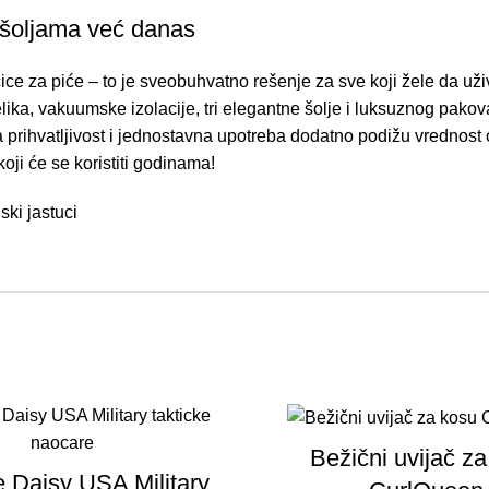
 šoljama već danas
ce za piće – to je sveobuhvatno rešenje za sve koji žele da už
ka, vakuumske izolacije, tri elegantne šolje i luksuznog pakova
oška prihvatljivost i jednostavna upotreba dodatno podižu vredno
oji će se koristiti godinama!
ski jastuci
-38%
Bežični uvijač z
 Daisy USA Military