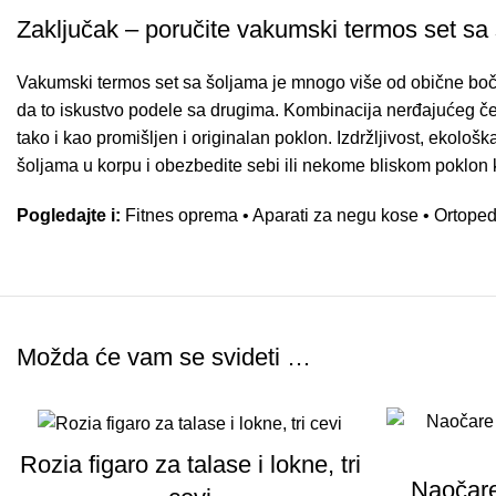
Zaključak – poručite vakumski termos set sa
Vakumski termos set sa šoljama je mnogo više od obične boči
da to iskustvo podele sa drugima. Kombinacija nerđajućeg čeli
tako i kao promišljen i originalan poklon. Izdržljivost, ekol
šoljama u korpu i obezbedite sebi ili nekome bliskom poklon k
Pogledajte i:
Fitnes oprema
•
Aparati za negu kose
•
Ortoped
Možda će vam se svideti …
-50%
-50%
Rozia figaro za talase i lokne, tri
Naočare