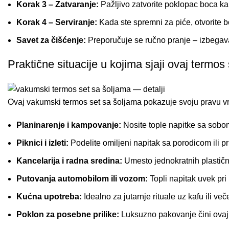
Korak 3 – Zatvaranje:
Pažljivo zatvorite poklopac boca kak
Korak 4 – Serviranje:
Kada ste spremni za piće, otvorite bo
Savet za čišćenje:
Preporučuje se ručno pranje – izbegava
Praktične situacije u kojima sjaji ovaj termos 
Ovaj vakumski termos set sa šoljama pokazuje svoju pravu 
Planinarenje i kampovanje:
Nosite tople napitke sa sobom 
Piknici i izleti:
Podelite omiljeni napitak sa porodicom ili pr
Kancelarija i radna sredina:
Umesto jednokratnih plastični
Putovanja automobilom ili vozom:
Topli napitak uvek pri 
Kućna upotreba:
Idealno za jutarnje rituale uz kafu ili ve
Poklon za posebne prilike:
Luksuzno pakovanje čini ovaj s