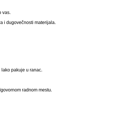
o vas.
a i dugovečnosti materijala.
e lako pakuje u ranac.
i odgovornom radnom mestu.