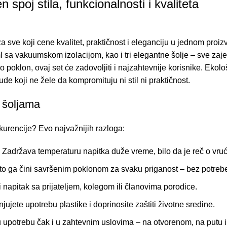
spoj stila, funkcionalnosti i kvaliteta
 sve koji cene kvalitet, praktičnost i eleganciju u jednom proi
a vakuumskom izolacijom, kao i tri elegantne šolje – sve zajedno
o poklon, ovaj set će zadovoljiti i najzahtevnije korisnike. Ekološk
e koji ne žele da kompromituju ni stil ni praktičnost.
 šoljama
kurencije? Evo najvažnijih razloga:
Zadržava temperaturu napitka duže vreme, bilo da je reč o vruć
, što ga čini savršenim poklonom za svaku priganost – bez potr
i napitak sa prijateljem, kolegom ili članovima porodice.
jete upotrebu plastike i doprinosite zaštiti životne sredine.
u upotrebu čak i u zahtevnim uslovima – na otvorenom, na putu ili