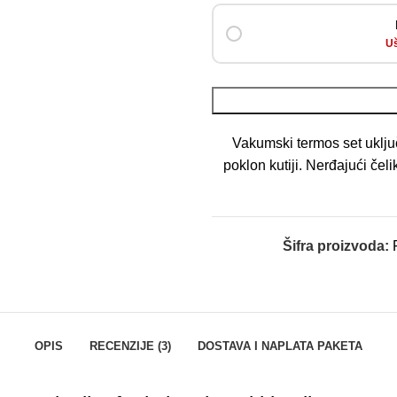
Uš
Vakumski termos set uključ
poklon kutiji. Nerđajući če
Šifra proizvoda:
OPIS
RECENZIJE (3)
DOSTAVA I NAPLATA PAKETA