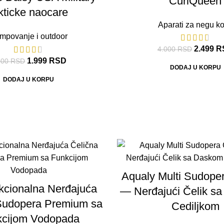
CurlQueen
kticke naocare
Aparati za negu k
mpovanje i outdoor
2.499
R
4.000
RSD
1.999
RSD
000
RSD
DODAJ U KORPU
DODAJ U KORPU
Aqualy Multi Sudoper
nkcionalna Nerđajuća
— Nerđajući Čelik sa
Sudopera Premium sa
Cediljkom
kcijom Vodopada