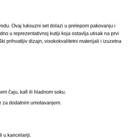
zvodu. Ovaj luksuzni set dolazi u prelepom pakovanju i
 u reprezentativnoj kutiji koja ostavlja utisak na prvi
i prihvatljiv dizajn, visokokvalitetni materijali i izuzetna
em čaju, kafi ili hladnom soku.
ebe za dodatnim umotavanjem.
 u kancelariji.