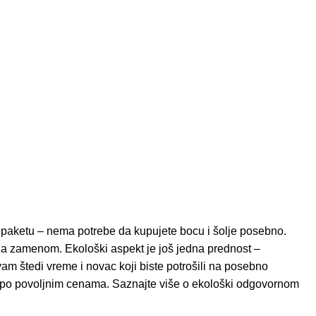
m paketu – nema potrebe da kupujete bocu i šolje posebno.
 za zamenom. Ekološki aspekt je još jedna prednost –
am štedi vreme i novac koji biste potrošili na posebno
oda po povoljnim cenama. Saznajte više o ekološki odgovornom