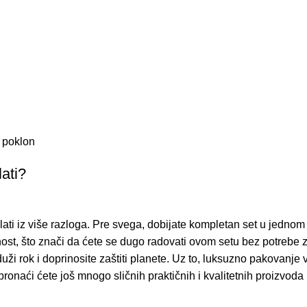
 poklon
ati?
ati iz više razloga. Pre svega, dobijate kompletan set u jedno
nost, što znači da ćete se dugo radovati ovom setu bez potrebe
 rok i doprinosite zaštiti planete. Uz to, luksuzno pakovanje v
 pronaći ćete još mnogo sličnih praktičnih i kvalitetnih proizv