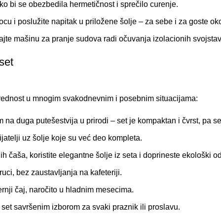
o bi se obezbedila hermetičnost i sprečilo curenje.
cu i poslužite napitak u priložene šolje – za sebe i za goste ok
jte mašinu za pranje sudova radi očuvanja izolacionih svojstav
set
vrednost u mnogim svakodnevnim i posebnim situacijama:
na duga putešestvija u prirodi – set je kompaktan i čvrst, pa s
ijatelji uz šolje koje su već deo kompleta.
h čaša, koristite elegantne šolje iz seta i doprineste ekološk
ruci, bez zaustavljanja na kafeteriji.
černji čaj, naročito u hladnim mesecima.
et savršenim izborom za svaki praznik ili proslavu.