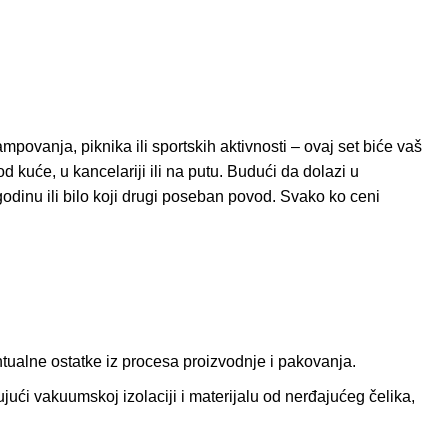
mpovanja, piknika ili sportskih aktivnosti – ovaj set biće vaš
kuće, u kancelariji ili na putu. Budući da dolazi u
godinu ili bilo koji drugi poseban povod. Svako ko ceni
tualne ostatke iz procesa proizvodnje i pakovanja.
ujući vakuumskoj izolaciji i materijalu od nerđajućeg čelika,