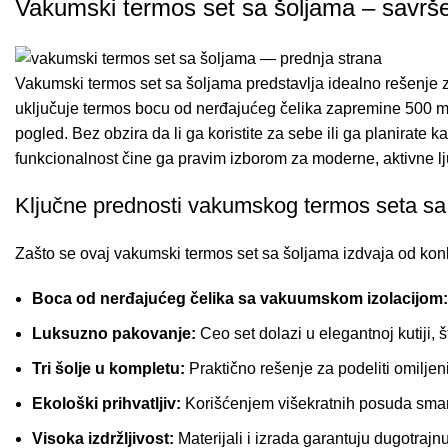
Vakumski termos set sa šoljama – savršen 
Vakumski termos set sa šoljama predstavlja idealno rešenje za
uključuje termos bocu od nerđajućeg čelika zapremine 500 ml s
pogled. Bez obzira da li ga koristite za sebe ili ga planirate ka
funkcionalnost čine ga pravim izborom za moderne, aktivne ljud
Ključne prednosti vakumskog termos seta sa
Zašto se ovaj vakumski termos set sa šoljama izdvaja od kon
Boca od nerđajućeg čelika sa vakuumskom izolacijom:
Luksuzno pakovanje:
Ceo set dolazi u elegantnoj kutiji
Tri šolje u kompletu:
Praktično rešenje za podeliti omiljen
Ekološki prihvatljiv:
Korišćenjem višekratnih posuda smanju
Visoka izdržljivost:
Materijali i izrada garantuju dugotrajn