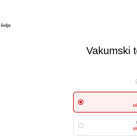
šolje
Vakumski te
-39%
Uš
Uš