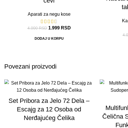
cevi
ta
Aparati za negu kose
Ka
1.999
RSD
4.000
RSD
4.
DODAJ U KORPU
Povezani proizvodi
Set Pribora za Jelo 72 Dela –
Multifu
Escajg za 12 Osoba od
Čelična 
Nerđajućeg Čelika
Fun