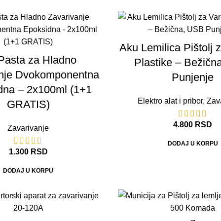
Aku Lemilica Pištolj 
Pasta za Hladno
Plastike – Bežičn
anje Dvokomponentna
Punjenje
dna – 2x100ml (1+1
Elektro alat i pribor
,
Zav
GRATIS)
4.800
RSD
Zavarivanje
DODAJ U KORPU
1.300
RSD
DODAJ U KORPU
-37%