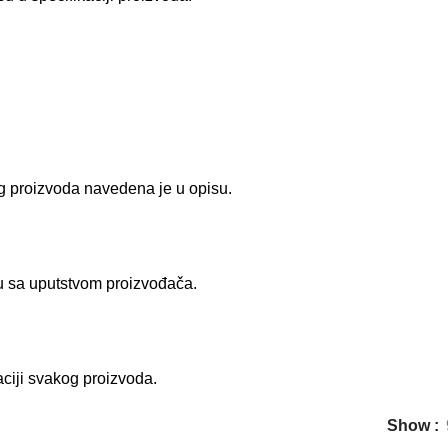
g proizvoda navedena je u opisu.
du sa uputstvom proizvođača.
aciji svakog proizvoda.
Show