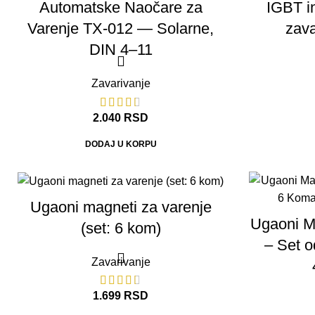
Automatske Naočare za
IGBT in
Varenje TX-012 — Solarne,
zava
DIN 4–11
Zavarivanje
2.040
RSD
DODAJ U KORPU
Ugaoni magneti za varenje
Ugaoni M
(set: 6 kom)
– Set 
Zavarivanje
1.699
RSD