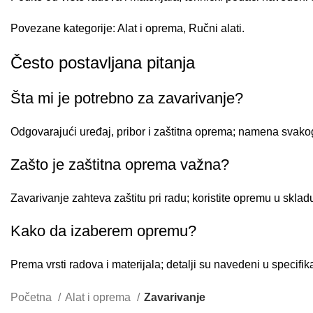
Povezane kategorije:
Alat i oprema
,
Ručni alati
.
Često postavljana pitanja
Šta mi je potrebno za zavarivanje?
Odgovarajući uređaj, pribor i zaštitna oprema; namena svako
Zašto je zaštitna oprema važna?
Zavarivanje zahteva zaštitu pri radu; koristite opremu u skla
Kako da izaberem opremu?
Prema vrsti radova i materijala; detalji su navedeni u specifik
Početna
Alat i oprema
Zavarivanje