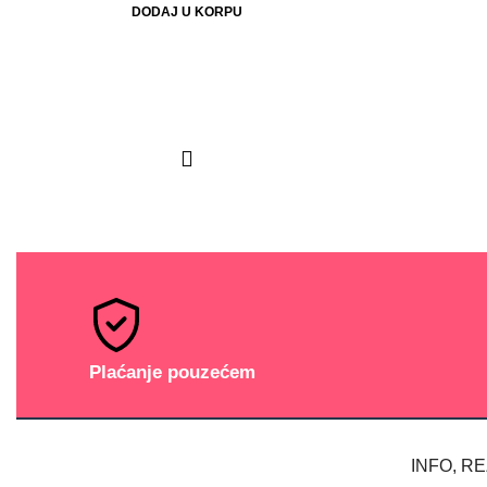
DODAJ U KORPU
Plaćanje pouzećem
INFO, R