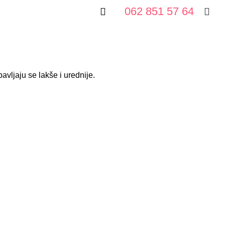
062 851 57 64
vljaju se lakše i urednije.