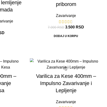
 lemljenje
priborom
Komada
Zavarivanje
arivanje
3.500
RSD
7.000
RSD
SD
DODAJ U KORPU
300mm –
Varilica za Kese 400mm –
vanje
Impulsno Zavarivanje i
sa
Lepljenje
Zavarivanje