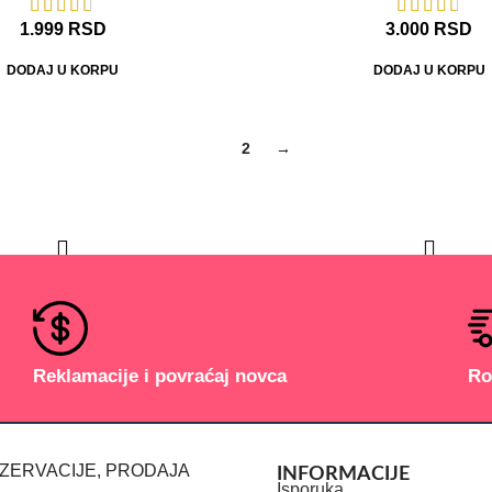
1.999
RSD
3.000
RSD
DODAJ U KORPU
DODAJ U KORPU
1
2
→
Reklamacije i povraćaj novca
Ro
EZERVACIJE, PRODAJA
INFORMACIJE
Isporuka