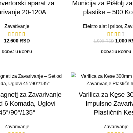
vertorski aparat za
Municija za Pištolj za
rivanje 20-120A
plastike – 500 
Zavarivanje
Elektro alat i pribor
,
Zav
12.600
RSD
1.000
R
1.599
RSD
DODAJ U KORPU
DODAJ U KORPU
agneti za Zavarivanje
Varilica za Kese 
od 6 Komada, Uglovi
Impulsno Zavari
45°/90°/135°
Plastičnih Ke
Zavarivanje
Zavarivanje