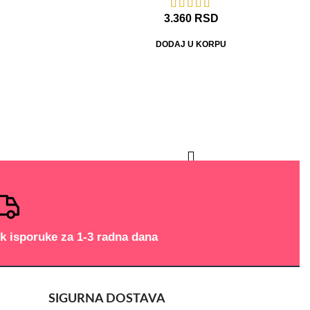
3.360
RSD
DODAJ U KORPU
k isporuke za 1-3 radna dana
SIGURNA DOSTAVA