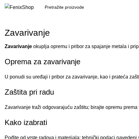
Zavarivanje
Zavarivanje
okuplja opremu i pribor za spajanje metala i pri
Oprema za zavarivanje
U ponudi su uređaji i pribor za zavarivanje, kao i prateća z
Zaštita pri radu
Zavarivanje traži odgovarajuću zaštitu; birajte opremu prema v
Kako izabrati
Pođite od vrste radova i materijala; tehnički podaci navedeni s