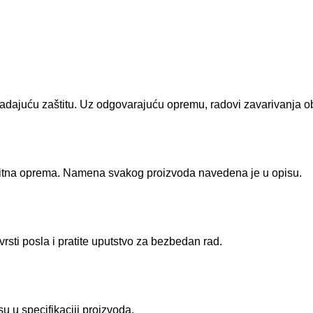
padajuću zaštitu. Uz odgovarajuću opremu, radovi zavarivanja oba
aštitna oprema. Namena svakog proizvoda navedena je u opisu.
rsti posla i pratite uputstvo za bezbedan rad.
u u specifikaciji proizvoda.