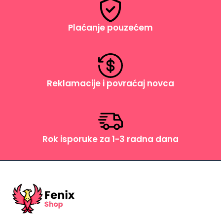
Plaćanje pouzećem
Reklamacije i povraćaj novca
Rok isporuke za 1-3 radna dana