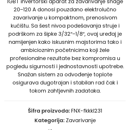
IGBT invertorski aparat za zavarivanje snage
20–120 A donosi pouzdano elektrolučno
zavarivanje u kompaktnom, prenosivom
kućištu. Sa šest nivoa podešavanja struje i
podrškom za šipke 3/32″–1/8″, ovaj uređaj je
namijenjen kako iskusnim majstorima tako i
ambicioznim početnicima koji žele
profesionalne rezultate bez kompromisa u
pogledu sigurnosti i jednostavnosti upotrebe.
Snažan sistem za odvođenje toplote
osigurava dugotrajan i stabilan rad čak i
tokom zahtjevnih zadataka.
Šifra proizvoda:
FNX-fkkkl231
Kategorija:
Zavarivanje