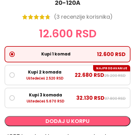
20-120A
(
3
recenzije korisnika)
12.600
RSD
12.600 RSD
Kupi 1 komad
NAJPRODAVANIJE
Kupi 2 komada
22.680 RSD
25.200 RSD
Uštedećeš 2.520 RSD
Kupi 3 komada
32.130 RSD
37.800 RSD
Uštedećeš 5.670 RSD
DODAJ U KORPU