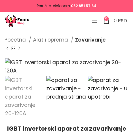
Poručite telefonom
062 851 57 64
0
0
RSD
Početna
Alat i oprema
Zavarivanje
IGBT invertorski aparat za zavarivanje