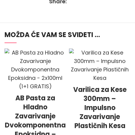
Share:
MOŽDA ĆE VAM SE SVIDETI …
Varilica za Kese
AB Pasta za
300mm –
Hladno
Impulsno
Zavarivanje
Zavarivanje
Dvokomponentna
Plastičnih Kesa
Epoksidna –