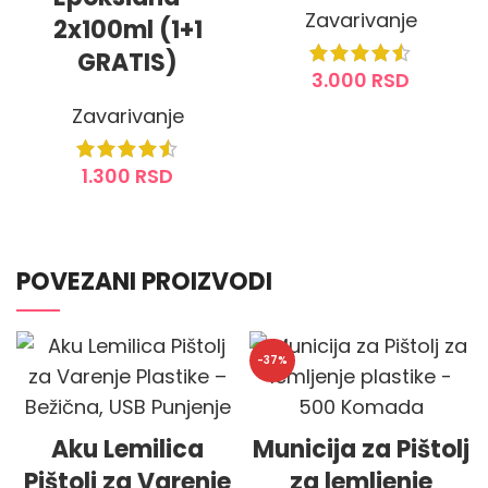
Zavarivanje
2x100ml (1+1
GRATIS)
3.000
RSD
Zavarivanje
DODAJ U KORPU
1.300
RSD
DODAJ U KORPU
POVEZANI PROIZVODI
-37%
Aku Lemilica
Municija za Pištolj
Pištolj za Varenje
za lemljenje