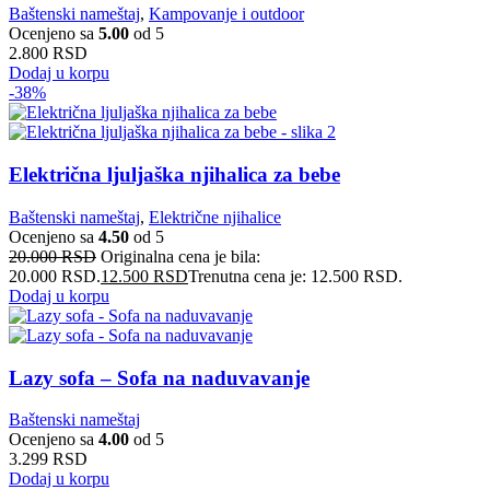
Baštenski nameštaj
,
Kampovanje i outdoor
Ocenjeno sa
5.00
od 5
2.800
RSD
Dodaj u korpu
-38%
Električna ljuljaška njihalica za bebe
Baštenski nameštaj
,
Električne njihalice
Ocenjeno sa
4.50
od 5
20.000
RSD
Originalna cena je bila:
20.000 RSD.
12.500
RSD
Trenutna cena je: 12.500 RSD.
Dodaj u korpu
Lazy sofa – Sofa na naduvavanje
Baštenski nameštaj
Ocenjeno sa
4.00
od 5
3.299
RSD
Dodaj u korpu