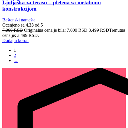
Ljuljaška za terasu – pletena sa metalnom
konstrukcijom
Baštenski nameštaj
Ocenjeno sa
4.33
od 5
7.000
RSD
Originalna cena je bila: 7.000 RSD.
3.499
RSD
Trenutna
cena je: 3.499 RSD.
Dodaj u korpu
1
2
→