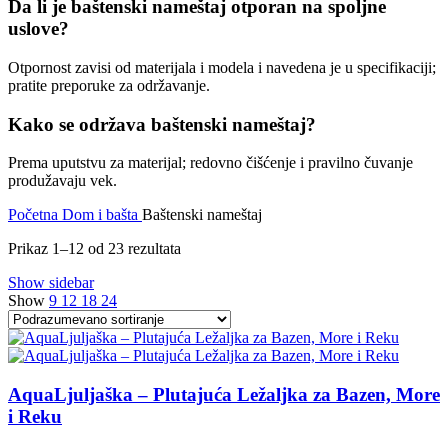
Da li je baštenski nameštaj otporan na spoljne
uslove?
Otpornost zavisi od materijala i modela i navedena je u specifikaciji;
pratite preporuke za održavanje.
Kako se održava baštenski nameštaj?
Prema uputstvu za materijal; redovno čišćenje i pravilno čuvanje
produžavaju vek.
Početna
Dom i bašta
Baštenski nameštaj
Prikaz 1–12 od 23 rezultata
Show sidebar
Show
9
12
18
24
AquaLjuljaška – Plutajuća Ležaljka za Bazen, More
i Reku