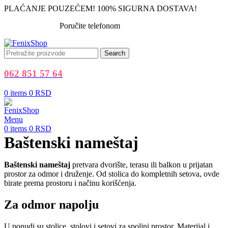
PLAĆANJE POUZEĆEM! 100% SIGURNA DOSTAVA!
Poručite telefonom
062 851 57 64
Search
062 851 57 64
0
items
0
RSD
Menu
0
items
0
RSD
Baštenski nameštaj
Baštenski nameštaj
pretvara dvorište, terasu ili balkon u prijatan
prostor za odmor i druženje. Od stolica do kompletnih setova, ovde
birate prema prostoru i načinu korišćenja.
Za odmor napolju
U ponudi su stolice, stolovi i setovi za spoljni prostor. Materijal i