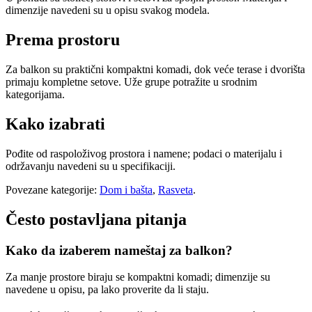
dimenzije navedeni su u opisu svakog modela.
Prema prostoru
Za balkon su praktični kompaktni komadi, dok veće terase i dvorišta
primaju kompletne setove. Uže grupe potražite u srodnim
kategorijama.
Kako izabrati
Pođite od raspoloživog prostora i namene; podaci o materijalu i
održavanju navedeni su u specifikaciji.
Povezane kategorije:
Dom i bašta
,
Rasveta
.
Često postavljana pitanja
Kako da izaberem nameštaj za balkon?
Za manje prostore biraju se kompaktni komadi; dimenzije su
navedene u opisu, pa lako proverite da li staju.