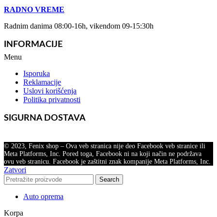
RADNO VREME
Radnim danima 08:00-16h, vikendom 09-15:30h
INFORMACIJE
Menu
Isporuka
Reklamacije
Uslovi korišćenja
Politika privatnosti
SIGURNA DOSTAVA
© 2023, Fenix shop – Ova veb stranica nije deo Facebook veb stranice ili
Meta Platforms, Inc. Pored toga, Facebook ni na koji način ne podržava
ovu veb stranicu. Facebook je zaštitni znak kompanije Meta Platforms, Inc.
Zatvori
Search
Auto oprema
Korpa