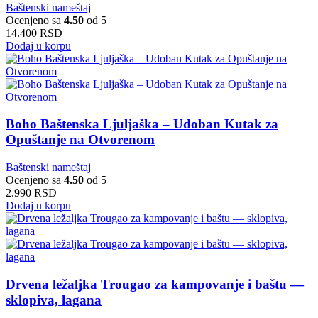
Baštenski nameštaj
Ocenjeno sa
4.50
od 5
14.400
RSD
Dodaj u korpu
Boho Baštenska Ljuljaška – Udoban Kutak za
Opuštanje na Otvorenom
Baštenski nameštaj
Ocenjeno sa
4.50
od 5
2.990
RSD
Dodaj u korpu
Drvena ležaljka Trougao za kampovanje i baštu —
sklopiva, lagana