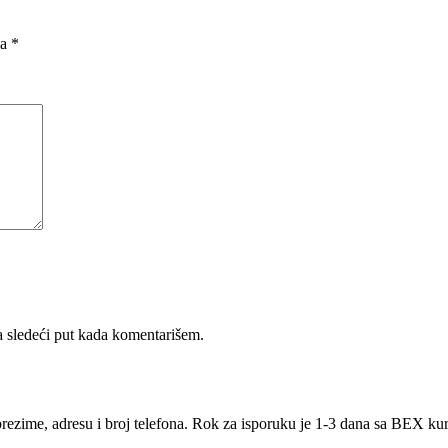
na
*
 sledeći put kada komentarišem.
rezime, adresu i broj telefona. Rok za isporuku je 1-3 dana sa BEX k