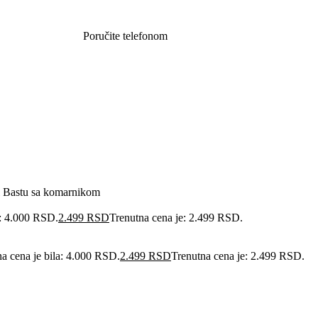
Poručite telefonom
062 851 57 64
i Bastu sa komarnikom
a: 4.000 RSD.
2.499
RSD
Trenutna cena je: 2.499 RSD.
na cena je bila: 4.000 RSD.
2.499
RSD
Trenutna cena je: 2.499 RSD.