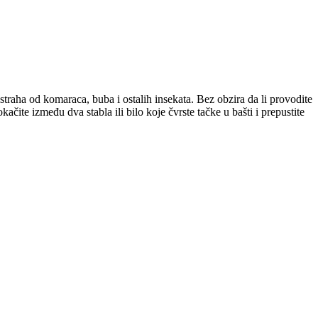
straha od komaraca, buba i ostalih insekata. Bez obzira da li provodite
ite između dva stabla ili bilo koje čvrste tačke u bašti i prepustite