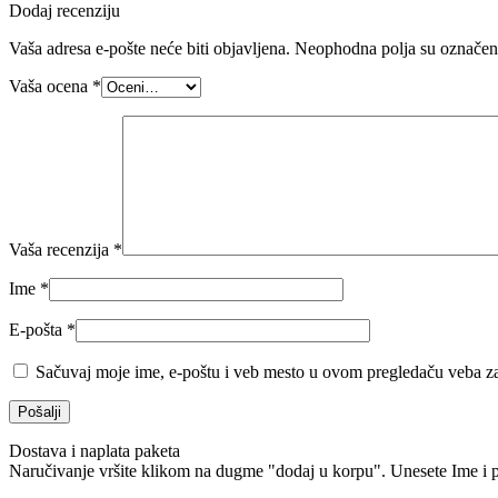
Dodaj recenziju
Vaša adresa e-pošte neće biti objavljena.
Neophodna polja su označe
Vaša ocena
*
Vaša recenzija
*
Ime
*
E-pošta
*
Sačuvaj moje ime, e-poštu i veb mesto u ovom pregledaču veba za
Dostava i naplata paketa
Naručivanje vršite klikom na dugme "dodaj u korpu". Unesete Ime i p