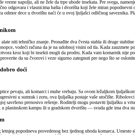
de vreme napolju, ali ne žele da trpe ubode insekata. Pre svega, namenj
ično odgovara i vlasnicima bašta i dvorišta koji žele miran popodnevni
za odmor dece u dvorištu naći će u ovoj ljuljašci odličnog saveznika. Pla
arnikom
alate niti tehničko znanje. Pronađite dva čvrsta stabla ili druge stabilne
 konopce, vodeći računa da je na udobnoj visini od tla. Kada zauzmete po
otvora kroz koji bi insekti mogli da prodru. Kada vam komarnik nije 
verite da su čvorovi i veze sigurno zategnuti pre nego što se oslonite na
 dobro doći
 ptice pevaju, ali komarci i muhe vrebaju. Sa ovom ležaljkom ljuljaškom
esivni u sumrak i zoru, ova ljuljaška postaje vaše utočište. Ribolov
joj savršeno prenosivo rešenje. Roditelji mogu postaviti ljuljašku u vr
, u planinskom kampu ili u gradskom dvorištu — svuda gde ima dva st
om
og letnjeg popodneva provedenog bez ijednog uboda komarca. Umesto sku