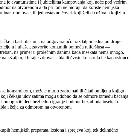
ena je avanturistima i ljubiteljima kampovanja koji noće pod vedrim
 odmor na otvorenom a da pri tom ne moraju da koriste hemijska
ninar, ribolovac, ili jednostavno čovek koji želi da uživa u knjizi u
 tačke u bašti ili šumi, na odgovarajućoj razdaljini jedna od druge.
ziciju u ljuljašci, zatvorite komarnik pomoću rajferšlusa —
potreban, na primer u prolećnim danima kada insekata nema mnogo,
 ležaljku, i birajte zdrava stabla ili čvrste konstrukcije kao oslonce.
 sa komarnikom, možete mirno zadremati ili čitati omiljenu knjigu
ci koji čekaju ulov satima mogu udobno da se odmore između bacanja.
tu i omogućiti deci bezbedno igranje i odmor bez uboda insekata.
abla i želja za odmorom na otvorenom.
pih hemijskih preparata, losiona i sprejeva koji tek delimično