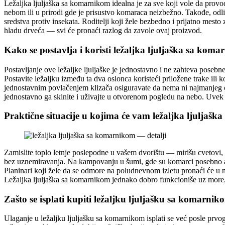
Ležaljka ljuljaška sa komarnikom idealna je za sve koji vole da provo
nebom ili u prirodi gde je prisustvo komaraca neizbežno. Takođe, odl
sredstva protiv insekata. Roditelji koji žele bezbedno i prijatno mesto 
hladu drveća — svi će pronaći razlog da zavole ovaj proizvod.
Kako se postavlja i koristi ležaljka ljuljaška sa kom
Postavljanje ove ležaljke ljuljaške je jednostavno i ne zahteva posebne 
Postavite ležaljku između ta dva oslonca koristeći priložene trake ili
jednostavnim povlačenjem klizača osiguravate da nema ni najmanjeg 
jednostavno ga skinite i uživajte u otvorenom pogledu na nebo. Uvek pro
Praktične situacije u kojima će vam ležaljka ljuljaška
Zamislite toplo letnje poslepodne u vašem dvorištu — mirišu cvetovi,
bez uznemiravanja. Na kampovanju u šumi, gde su komarci posebno agr
Planinari koji žele da se odmore na poludnevnom izletu pronaći će u n
Ležaljka ljuljaška sa komarnikom jednako dobro funkcioniše uz more
Zašto se isplati kupiti ležaljku ljuljašku sa komarnik
Ulaganje u ležaljku ljuljašku sa komarnikom isplati se već posle prv