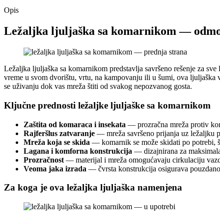
Opis
Ležaljka ljuljaška sa komarnikom — odmo
Ležaljka ljuljaška sa komarnikom predstavlja savršeno rešenje za sve l
vreme u svom dvorištu, vrtu, na kampovanju ili u šumi, ova ljuljaška 
se uživanju dok vas mreža štiti od svakog nepozvanog gosta.
Ključne prednosti ležaljke ljuljaške sa komarnikom
Zaštita od komaraca i insekata
— prozračna mreža protiv ko
Rajferšlus zatvaranje
— mreža savršeno prijanja uz ležaljku pom
Mreža koja se skida
— komarnik se može skidati po potrebi, što
Lagana i komforna konstrukcija
— dizajnirana za maksimalan
Prozračnost
— materijal i mreža omogućavaju cirkulaciju vazduh
Veoma jaka izrada
— čvrsta konstrukcija osigurava pouzdano
Za koga je ova ležaljka ljuljaška namenjena