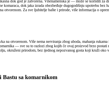
 efikasna dok god je zatvorena. Višenamenska je — može se koristiti za 
zone komaraca, dok jaka izrada obezbeđuje dugogodišnju upotrebu bez ha
a otvorenom. Za sve ljubitelje bašte i prirode, više informacija o oprem
ka na otvorenom. Više nema nerviranja zbog uboda, mahanja rukama ili
omarnika — sve su to razlozi zbog kojih će ovaj proizvod brzo postati 
olju, okruženi prirodom, bez ijednog nepozvanog gosta koji kruži oko v
 i Bastu sa komarnikom