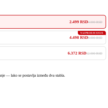
2.499 RSD
4.000 RSD
NAJPRODAVANIJE
4.498 RSD
8.000 RSD
6.372 RSD
12.000 RSD
nje — lako se postavlja između dva stabla.