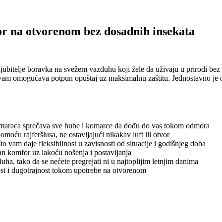
r na otvorenom bez dosadnih insekata
jubitelje boravka na svežem vazduhu koji žele da uživaju u prirodi bez 
vam omogućava potpun opuštaj uz maksimalnu zaštitu. Jednostavno je okač
maraca sprečava sve bube i komarce da dođu do vas tokom odmora
oću rajferšlusa, ne ostavljajući nikakav luft ili otvor
 vam daje fleksibilnost u zavisnosti od situacije i godišnjeg doba
 komfor uz lakoću nošenja i postavljanja
a, tako da se nećete pregrejati ni u najtoplijim letnjim danima
st i dugotrajnost tokom upotrebe na otvorenom