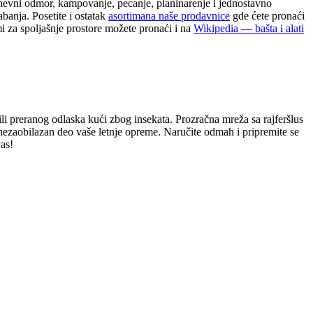
dnevni odmor, kampovanje, pecanje, planinarenje i jednostavno
banja. Posetite i ostatak
asortimana naše prodavnice
gde ćete pronaći
i za spoljašnje prostore možete pronaći i na
Wikipedia — bašta i alati
 preranog odlaska kući zbog insekata. Prozračna mreža sa rajferšlus
nezaobilazan deo vaše letnje opreme. Naručite odmah i pripremite se
as!