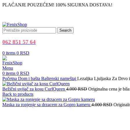
PLAĆANJE POUZEĆEM! 100% SIGURNA DOSTAVA!
Search
062 851 57 64
0
items
0
RSD
Menu
0
items
0
RSD
Početna
Dom i bašta
Baštenski nameštaj
Lezaljka Ljuljaska Za Drvo 
Bežični uvijač za kosu CurlQueen
4.000
RSD
Originalna cena je bil
Back to products
Maska za ronjenje sa drzacem za Gopro kameru
4.000
RSD
Original
-38%