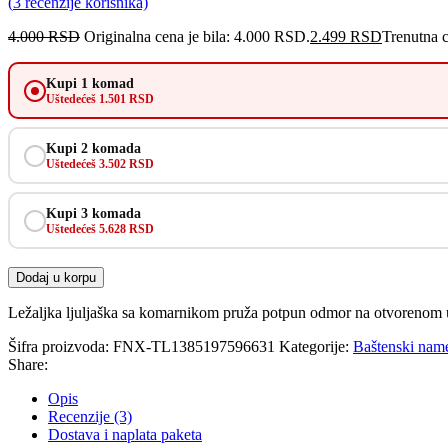
(
3
recenzije korisnika)
4.000
RSD
Originalna cena je bila: 4.000 RSD.
2.499
RSD
Trenutna 
Kupi 1 komad
Uštedećeš 1.501 RSD
Kupi 2 komada
Uštedećeš 3.502 RSD
Kupi 3 komada
Uštedećeš 5.628 RSD
Dodaj u korpu
Ležaljka ljuljaška sa komarnikom pruža potpun odmor na otvorenom uz 
Šifra proizvoda:
FNX-TL1385197596631
Kategorije:
Baštenski name
Share:
Opis
Recenzije (3)
Dostava i naplata paketa