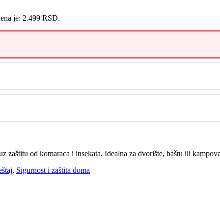
cena je: 2.499 RSD.
zaštitu od komaraca i insekata. Idealna za dvorište, baštu ili kampova
štaj
,
Sigurnost i zaštita doma