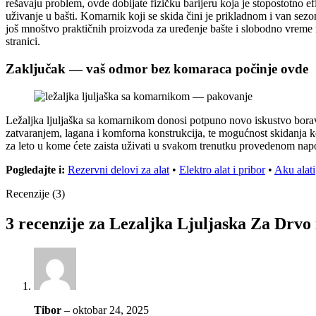
rešavaju problem, ovde dobijate fizičku barijeru koja je stopostotno
uživanje u bašti. Komarnik koji se skida čini je prikladnom i van se
još mnoštvo praktičnih proizvoda za uređenje bašte i slobodno vreme n
stranici.
Zaključak — vaš odmor bez komaraca počinje ovde
Ležaljka ljuljaška sa komarnikom donosi potpuno novo iskustvo borav
zatvaranjem, lagana i komforna konstrukcija, te mogućnost skidanja k
za leto u kome ćete zaista uživati u svakom trenutku provedenom nap
Pogledajte i:
Rezervni delovi za alat
•
Elektro alat i pribor
•
Aku alati
Recenzije (3)
3 recenzije za
Lezaljka Ljuljaska Za Drvo
Tibor
–
oktobar 24, 2025