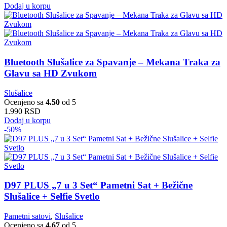
Dodaj u korpu
Bluetooth Slušalice za Spavanje – Mekana Traka za
Glavu sa HD Zvukom
Slušalice
Ocenjeno sa
4.50
od 5
1.990
RSD
Dodaj u korpu
-50%
D97 PLUS „7 u 3 Set“ Pametni Sat + Bežične
Slušalice + Selfie Svetlo
Pametni satovi
,
Slušalice
Ocenjeno sa
4.67
od 5