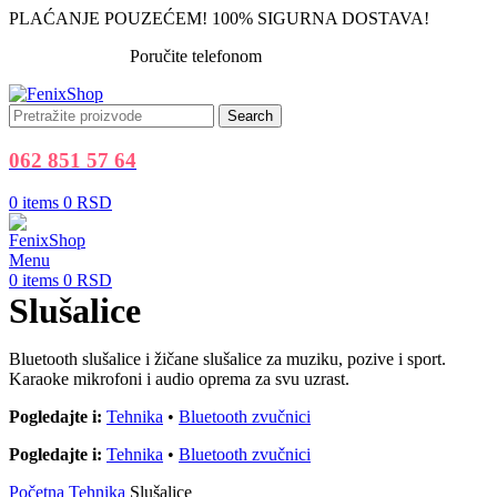
PLAĆANJE POUZEĆEM! 100% SIGURNA DOSTAVA!
Poručite telefonom
062 851 57 64
Search
062 851 57 64
0
items
0
RSD
Menu
0
items
0
RSD
Slušalice
Bluetooth slušalice i žičane slušalice za muziku, pozive i sport.
Karaoke mikrofoni i audio oprema za svu uzrast.
Pogledajte i:
Tehnika
•
Bluetooth zvučnici
Pogledajte i:
Tehnika
•
Bluetooth zvučnici
Početna
Tehnika
Slušalice