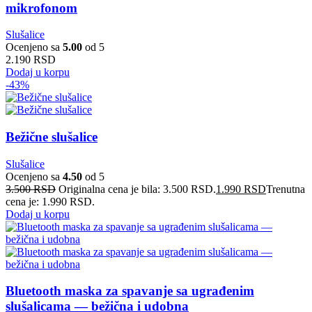
mikrofonom
Slušalice
Ocenjeno sa
5.00
od 5
2.190
RSD
Dodaj u korpu
-43%
Bežične slušalice
Slušalice
Ocenjeno sa
4.50
od 5
3.500
RSD
Originalna cena je bila: 3.500 RSD.
1.990
RSD
Trenutna
cena je: 1.990 RSD.
Dodaj u korpu
Bluetooth maska za spavanje sa ugrađenim
slušalicama — bežična i udobna