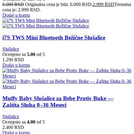
6.000
RSD
Originalna cena je bila: 6.000 RSD.
2.999
RSD
Trenutna
cena je: 2.999 RSD.
Dodaj u korpu
i7S TWS Mini Bluetooth Bežične Slušalice
Slušalice
Ocenjeno sa
5.00
od 5
1.290
RSD
Dodaj u korpu
Muffy Baby Slušalice za Bebe Protiv Buke —
Zaštita Sluha 0–36 Meseci
Slušalice
Ocenjeno sa
4.00
od 5
2.400
RSD
Dodaj u korpu