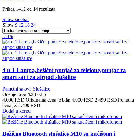
Prikaz 1–12 od 14 rezultata
Show sidebar
Show
9
12
18
24
-38%
4 u 1 Lampa,bežični punjač za telefone,punjac za
smart sat i za airpod slušalice
Pametni satovi
,
Slušalice
Ocenjeno sa
4.33
od 5
4.000
RSD
Originalna cena je bila: 4.000 RSD.
2.499
RSD
Trenutna
cena je: 2.499 RSD.
Dodaj u korpu
Bežične Bluetooth slušalice M10 sa kućištem i