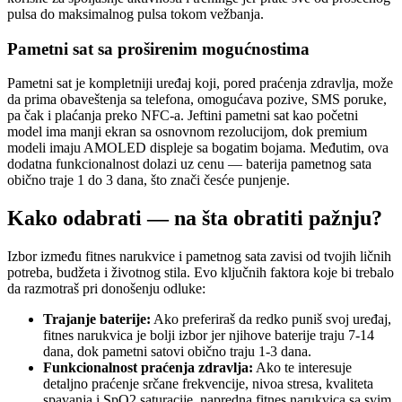
pulsa do maksimalnog pulsa tokom vežbanja.
Pametni sat sa proširenim mogućnostima
Pametni sat je kompletniji uređaj koji, pored praćenja zdravlja, može
da prima obaveštenja sa telefona, omogućava pozive, SMS poruke,
pa čak i plaćanja preko NFC-a. Jeftini pametni sat kao početni
model ima manji ekran sa osnovnom rezolucijom, dok premium
modeli imaju AMOLED displeje sa bogatim bojama. Međutim, ova
dodatna funkcionalnost dolazi uz cenu — baterija pametnog sata
obično traje 1 do 3 dana, što znači česće punjenje.
Kako odabrati — na šta obratiti pažnju?
Izbor između fitnes narukvice i pametnog sata zavisi od tvojih ličnih
potreba, budžeta i životnog stila. Evo ključnih faktora koje bi trebalo
da razmotraš pri donošenju odluke:
Trajanje baterije:
Ako preferiraš da redko puniš svoj uređaj,
fitnes narukvica je bolji izbor jer njihove baterije traju 7-14
dana, dok pametni satovi obično traju 1-3 dana.
Funkcionalnost praćenja zdravlja:
Ako te interesuje
detaljno praćenje srčane frekvencije, nivoa stresa, kvaliteta
spavanja i SpO2 saturacije, napredna fitnes narukvica sa svim