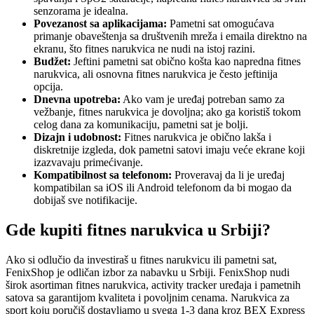
senzorama je idealna.
Povezanost sa aplikacijama:
Pametni sat omogućava
primanje obaveštenja sa društvenih mreža i emaila direktno na
ekranu, što fitnes narukvica ne nudi na istoj razini.
Budžet:
Jeftini pametni sat obično košta kao napredna fitnes
narukvica, ali osnovna fitnes narukvica je često jeftinija
opcija.
Dnevna upotreba:
Ako vam je uređaj potreban samo za
vežbanje, fitnes narukvica je dovoljna; ako ga koristiš tokom
celog dana za komunikaciju, pametni sat je bolji.
Dizajn i udobnost:
Fitnes narukvica je obično lakša i
diskretnije izgleda, dok pametni satovi imaju veće ekrane koji
izazvavaju primećivanje.
Kompatibilnost sa telefonom:
Proveravaj da li je uređaj
kompatibilan sa iOS ili Android telefonom da bi mogao da
dobijaš sve notifikacije.
Gde kupiti fitnes narukvica u Srbiji?
Ako si odlučio da investiraš u fitnes narukvicu ili pametni sat,
FenixShop je odličan izbor za nabavku u Srbiji. FenixShop nudi
širok asortiman fitnes narukvica, activity tracker uređaja i pametnih
satova sa garantijom kvaliteta i povoljnim cenama. Narukvica za
sport koju poručiš dostavljamo u svega 1-3 dana kroz BEX Express