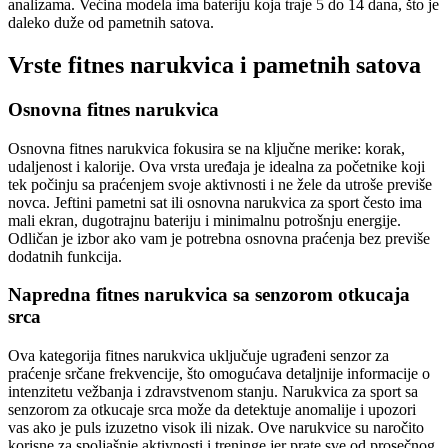
analizama. Većina modela ima bateriju koja traje 5 do 14 dana, što je
daleko duže od pametnih satova.
Vrste fitnes narukvica i pametnih satova
Osnovna fitnes narukvica
Osnovna fitnes narukvica fokusira se na ključne merike: korak,
udaljenost i kaloriјe. Ova vrsta uređaja je idealna za početnike koji
tek počinju sa praćenjem svoje aktivnosti i ne žele da utroše previše
novca. Jeftini pametni sat ili osnovna narukvica za sport često ima
mali ekran, dugotrajnu bateriju i minimalnu potrošnju energije.
Odličan je izbor ako vam je potrebna osnovna praćenja bez previše
dodatnih funkcija.
Napredna fitnes narukvica sa senzorom otkucaja
srca
Ova kategorija fitnes narukvica uključuje ugrađeni senzor za
praćenje srčane frekvencije, što omogućava detaljnije informacije o
intenzitetu vežbanja i zdravstvenom stanju. Narukvica za sport sa
senzorom za otkucaje srca može da detektuje anomalije i upozori
vas ako je puls izuzetno visok ili nizak. Ove narukvice su naročito
korisne za spoljašnje aktivnosti i treninge jer prate sve od prosečnog