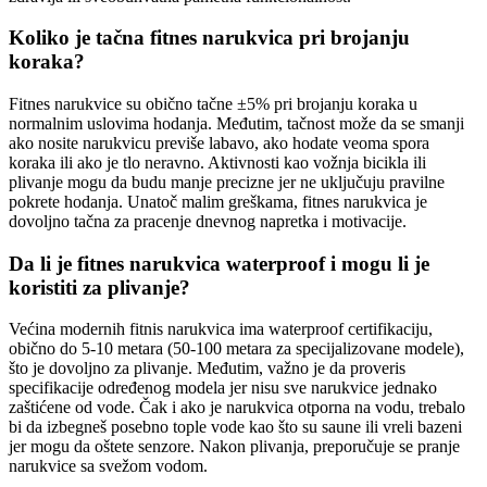
Koliko je tačna fitnes narukvica pri brojanju
koraka?
Fitnes narukvice su obično tačne ±5% pri brojanju koraka u
normalnim uslovima hodanja. Međutim, tačnost može da se smanji
ako nosite narukvicu previše labavo, ako hodate veoma spora
koraka ili ako je tlo neravno. Aktivnosti kao vožnja bicikla ili
plivanje mogu da budu manje precizne jer ne uključuju pravilne
pokrete hodanja. Unatoč malim greškama, fitnes narukvica je
dovoljno tačna za pracenje dnevnog napretka i motivacije.
Da li je fitnes narukvica waterproof i mogu li je
koristiti za plivanje?
Većina modernih fitnis narukvica ima waterproof certifikaciju,
obično do 5-10 metara (50-100 metara za specijalizovane modele),
što je dovoljno za plivanje. Međutim, važno je da proveris
specifikacije određenog modela jer nisu sve narukvice jednako
zaštićene od vode. Čak i ako je narukvica otporna na vodu, trebalo
bi da izbegneš posebno tople vode kao što su saune ili vreli bazeni
jer mogu da oštete senzore. Nakon plivanja, preporučuje se pranje
narukvice sa svežom vodom.