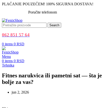
PLAĆANJE POUZEĆEM! 100% SIGURNA DOSTAVA!
Poručite telefonom
062 851 57 64
Search
062 851 57 64
0
items
0
RSD
Menu
0
items
0
RSD
Tehnika
Fitnes narukvica ili pametni sat — šta je
bolje za vas?
jun 2, 2026