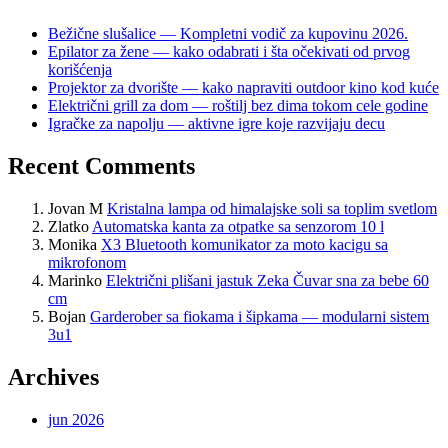
Bežične slušalice — Kompletni vodič za kupovinu 2026.
Epilator za žene — kako odabrati i šta očekivati od prvog
korišćenja
Projektor za dvorište — kako napraviti outdoor kino kod kuće
Električni grill za dom — roštilj bez dima tokom cele godine
Igračke za napolju — aktivne igre koje razvijaju decu
Recent Comments
Jovan M
Kristalna lampa od himalajske soli sa toplim svetlom
Zlatko
Automatska kanta za otpatke sa senzorom 10 l
Monika
X3 Bluetooth komunikator za moto kacigu sa
mikrofonom
Marinko
Električni plišani jastuk Zeka Čuvar sna za bebe 60
cm
Bojan
Garderober sa fiokama i šipkama — modularni sistem
3u1
Archives
jun 2026