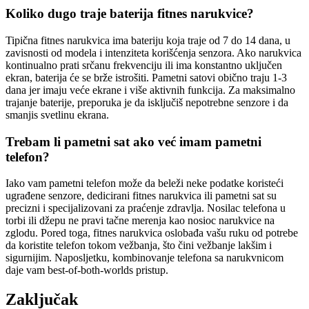
Koliko dugo traje baterija fitnes narukvice?
Tipična fitnes narukvica ima bateriju koja traje od 7 do 14 dana, u
zavisnosti od modela i intenziteta korišćenja senzora. Ako narukvica
kontinualno prati srčanu frekvenciju ili ima konstantno uključen
ekran, baterija će se brže istrošiti. Pametni satovi obično traju 1-3
dana jer imaju veće ekrane i više aktivnih funkcija. Za maksimalno
trajanje baterije, preporuka je da isključiš nepotrebne senzore i da
smanjis svetlinu ekrana.
Trebam li pametni sat ako već imam pametni
telefon?
Iako vam pametni telefon može da beleži neke podatke koristeći
ugrađene senzore, dedicirani fitnes narukvica ili pametni sat su
precizni i specijalizovani za praćenje zdravlja. Nosilac telefona u
torbi ili džepu ne pravi tačne merenja kao nosioc narukvice na
zglodu. Pored toga, fitnes narukvica oslobađa vašu ruku od potrebe
da koristite telefon tokom vežbanja, što čini vežbanje lakšim i
sigurnijim. Naposljetku, kombinovanje telefona sa narukvnicom
daje vam best-of-both-worlds pristup.
Zaključak