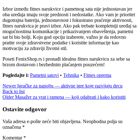
Izbor između fitnes narukvice i pametnog sata nije jednostavan jer
oba uređaja imaju svoje prednosti i nedostatke. Ako vam je prioritet
dugotrajna baterija, jednostavnost i fokusirano praćenje aktivnosti,
fitnes narukvica je pravi izbor. Ako pak trebate kompletniji uređaj sa
mogućnostima komunikacije i prikazivanjem obaveštenja, pametni
sat bi bio bolji. Koju god opciju izaberete, važno je da redovno
pratite svoje zdravstvene podatke i koristite informacije kao
motivaciju za zdraviji životni stil.
Poseti FenixShop.rs i pronađi idealnu fitnes narukvicu za sebe sa
brzom dostavom i bezbednim plaćanjem pouzećem!
Pogledajte i:
Pametni satovi
•
Tehnika
•
Fitnes oprema
Newer
Igračke za napolju — aktivne igre koje razvijaju decu
Back to list
Older
Masažer za vrat i ramena — koji odabrati i kako koristiti
Ostavite odgovor
Vaša adresa e-pošte neće biti objavljena.
Neophodna polja su
označena
*
Komentar
*