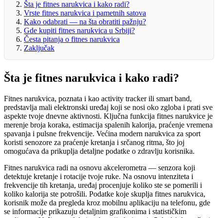
Šta je fitnes narukvica i kako radi?
Vrste fitnes narukvica i pametnih satova
Kako odabrati — na šta obratiti pažnju?
Gde kupiti fitnes narukvica u Srbiji?
Česta pitanja o fitnes narukvica
Zaključak
Šta je fitnes narukvica i kako radi?
Fitnes narukvica, poznata i kao activity tracker ili smart band,
predstavlja mali elektronski uređaj koji se nosi oko zgloba i prati sve
aspekte tvoje dnevne aktivnosti. Ključna funkcija fitnes narukvice je
merenje broja koraka, estimacija spalenih kalorija, praćenje vremena
spavanja i pulsne frekvencije. Većina modern narukvica za sport
koristi senozore za praćenje kretanja i srčanog ritma, što joj
omogućava da prikuplja detaljne podatke o zdravlju korisnika.
Fitnes narukvica radi na osnovu akcelerometra — senzora koji
detektuje kretanje i rotacije tvoje ruke. Na osnovu intenziteta i
frekvencije tih kretanja, uređaj procenjuje koliko ste se pomerili i
koliko kalorija ste potrošili. Podatke koje skuplja fitnes narukvica,
korisnik može da pregleda kroz mobilnu aplikaciju na telefonu, gde
se informacije prikazuju detaljnim grafikonima i statističkim