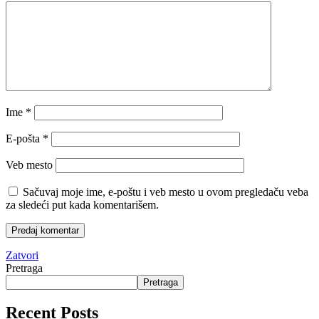
Ime
*
E-pošta
*
Veb mesto
Sačuvaj moje ime, e-poštu i veb mesto u ovom pregledaču veba
za sledeći put kada komentarišem.
Zatvori
Pretraga
Pretraga
Recent Posts