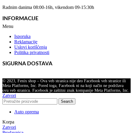
Radnim danima 08:00-16h, vikendom 09-15:30h
INFORMACIJE
Menu
Isporuka
Reklamacije
Uslovi korišćenja
Politika privatnosti
SIGURNA DOSTAVA
© 2023, Fenix shop – Ova veb stranica nije deo Facebook veb stranice ili
Meta Platforms, Inc. Pored toga, Facebook ni na koji način ne podržava
ovu veb stranicu. Facebook je zaštitni znak kompanije Meta Platforms, Inc.
Zatvori
Search
Auto oprema
Korpa
Zatvori
Prodavnica