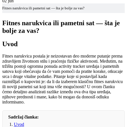
02
jun
Fitnes narukvica ili pametni sat — šta je bolje za vas?
Fitnes narukvica ili pametni sat — šta je
bolje za vas?
Uvod
Fitnes narukvica postala je neizostavan deo moderne putanje prema
zdravlijem životnom stilu i praćenju fizičke aktivnosti. Međutim, na
tržištu postoji ogromna ponuda activity tracker uređaja i pametnih
satova koji obećavaju da će vam pomoći da pratite korake, otkucaje
srca i druge vitalne podatke. Pitanje koje si postavljaš kada
razmišljaš o kupovini je: da li da izaberem klasičnu fitnes narukvicu
ili noviji pametni sat koji ima više mogućnosti? U ovom članku
ćemo detaljno analizirati razlike između ova dva tipa uređaja,
njihove prednosti i mane, kako bi mogao da donosiš odluku
informisano.
Sadržaj članka:
Uvod