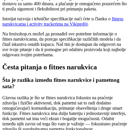
dostavu za samo 400 dinara, a plaćanje je omogućeno pouzećem što
ti pruža sigurnost i fleksibilnost pri primanju paketa.
Istorijat razvoja i tehničke specifikacije naći ćete u članku o
fitness
narukvicama i activity trackerima na Vikipediji
.
Na fenixshop.rs možeš да pronađeš sve potrebne informacije o
fitnes narukvicama, da poreди specifikacije različitih modela i da
čitaš iskustva ostalih kupaca. Naš tim je dostupan da odgovori na
sve tvoje pitanje i da ti pomogne pri odabiru proizvoda koji najbolje
odgovara tvojim potrebama.
Česta pitanja o fitnes narukvica
Šta je razlika između fitnes narukvice i pametnog
sata?
Glavna razlika je što se fitnes narukvica fokusira na praćenje
zdravlja i fizičke aktivnosti, dok pametni sat to radi dodatno
omogućavajući komunikaciju, primanje obaveštenja i druge smart
funkcije. Fitnes narukvica ima dulju bateriju i jednostavniji interfejs,
dok pametni sat ima veći ekran i bogatije mogućnosti. Odabir
između njih zavisi od toga što vam je važnije — fokusirano praćenje
zdravlja ili sveobuhvatna pametna funkcionalnost.