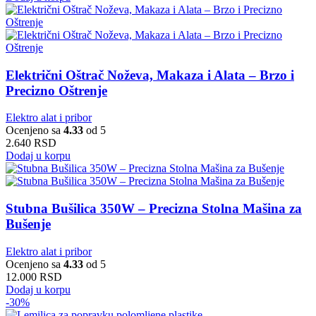
Električni Oštrač Noževa, Makaza i Alata – Brzo i
Precizno Oštrenje
Elektro alat i pribor
Ocenjeno sa
4.33
od 5
2.640
RSD
Dodaj u korpu
Stubna Bušilica 350W – Precizna Stolna Mašina za
Bušenje
Elektro alat i pribor
Ocenjeno sa
4.33
od 5
12.000
RSD
Dodaj u korpu
-30%