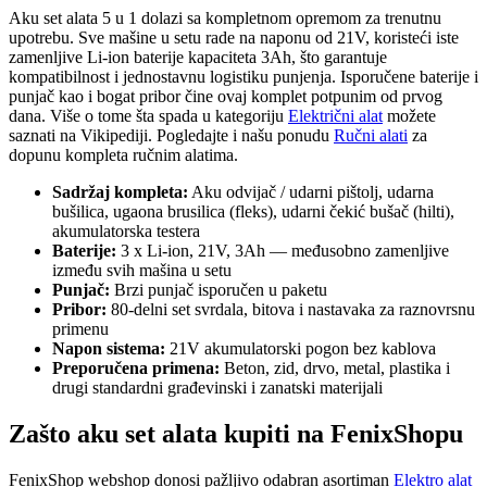
Aku set alata 5 u 1 dolazi sa kompletnom opremom za trenutnu
upotrebu. Sve mašine u setu rade na naponu od 21V, koristeći iste
zamenljive Li-ion baterije kapaciteta 3Ah, što garantuje
kompatibilnost i jednostavnu logistiku punjenja. Isporučene baterije i
punjač kao i bogat pribor čine ovaj komplet potpunim od prvog
dana. Više o tome šta spada u kategoriju
Električni alat
možete
saznati na Vikipediji. Pogledajte i našu ponudu
Ručni alati
za
dopunu kompleta ručnim alatima.
Sadržaj kompleta:
Aku odvijač / udarni pištolj, udarna
bušilica, ugaona brusilica (fleks), udarni čekić bušač (hilti),
akumulatorska testera
Baterije:
3 x Li-ion, 21V, 3Ah — međusobno zamenljive
između svih mašina u setu
Punjač:
Brzi punjač isporučen u paketu
Pribor:
80-delni set svrdala, bitova i nastavaka za raznovrsnu
primenu
Napon sistema:
21V akumulatorski pogon bez kablova
Preporučena primena:
Beton, zid, drvo, metal, plastika i
drugi standardni građevinski i zanatski materijali
Zašto aku set alata kupiti na FenixShopu
FenixShop webshop donosi pažljivo odabran asortiman
Elektro alat