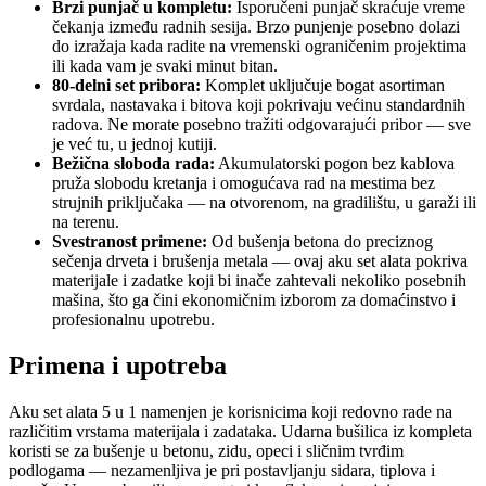
Brzi punjač u kompletu:
Isporučeni punjač skraćuje vreme
čekanja između radnih sesija. Brzo punjenje posebno dolazi
do izražaja kada radite na vremenski ograničenim projektima
ili kada vam je svaki minut bitan.
80-delni set pribora:
Komplet uključuje bogat asortiman
svrdala, nastavaka i bitova koji pokrivaju većinu standardnih
radova. Ne morate posebno tražiti odgovarajući pribor — sve
je već tu, u jednoj kutiji.
Bežična sloboda rada:
Akumulatorski pogon bez kablova
pruža slobodu kretanja i omogućava rad na mestima bez
strujnih priključaka — na otvorenom, na gradilištu, u garaži ili
na terenu.
Svestranost primene:
Od bušenja betona do preciznog
sečenja drveta i brušenja metala — ovaj aku set alata pokriva
materijale i zadatke koji bi inače zahtevali nekoliko posebnih
mašina, što ga čini ekonomičnim izborom za domaćinstvo i
profesionalnu upotrebu.
Primena i upotreba
Aku set alata 5 u 1 namenjen je korisnicima koji redovno rade na
različitim vrstama materijala i zadataka. Udarna bušilica iz kompleta
koristi se za bušenje u betonu, zidu, opeci i sličnim tvrđim
podlogama — nezamenljiva je pri postavljanju sidara, tiplova i