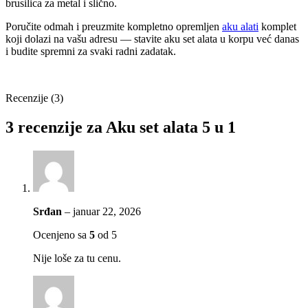
brusilica za metal i slično.
Poručite odmah i preuzmite kompletno opremljen
aku alati
komplet
koji dolazi na vašu adresu — stavite aku set alata u korpu već danas
i budite spremni za svaki radni zadatak.
Recenzije (3)
3 recenzije za
Aku set alata 5 u 1
Srđan
–
januar 22, 2026
Ocenjeno sa
5
od 5
Nije loše za tu cenu.