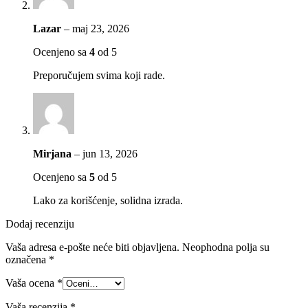
Lazar
–
maj 23, 2026
Ocenjeno sa
4
od 5
Preporučujem svima koji rade.
Mirjana
–
jun 13, 2026
Ocenjeno sa
5
od 5
Lako za korišćenje, solidna izrada.
Dodaj recenziju
Vaša adresa e-pošte neće biti objavljena.
Neophodna polja su
označena
*
Vaša ocena
*
Vaša recenzija
*