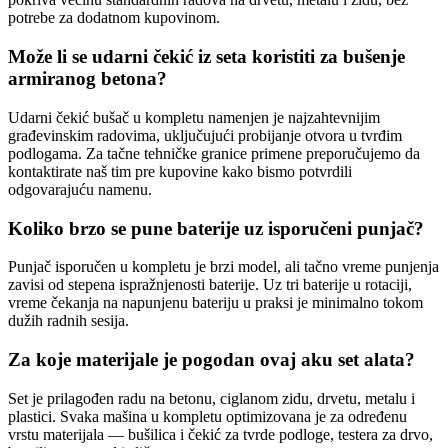
potrebe za dodatnom kupovinom.
Može li se udarni čekić iz seta koristiti za bušenje
armiranog betona?
Udarni čekić bušač u kompletu namenjen je najzahtevnijim
građevinskim radovima, uključujući probijanje otvora u tvrđim
podlogama. Za tačne tehničke granice primene preporučujemo da
kontaktirate naš tim pre kupovine kako bismo potvrdili
odgovarajuću namenu.
Koliko brzo se pune baterije uz isporučeni punjač?
Punjač isporučen u kompletu je brzi model, ali tačno vreme punjenja
zavisi od stepena ispražnjenosti baterije. Uz tri baterije u rotaciji,
vreme čekanja na napunjenu bateriju u praksi je minimalno tokom
dužih radnih sesija.
Za koje materijale je pogodan ovaj aku set alata?
Set je prilagođen radu na betonu, ciglanom zidu, drvetu, metalu i
plastici. Svaka mašina u kompletu optimizovana je za određenu
vrstu materijala — bušilica i čekić za tvrde podloge, testera za drvo,