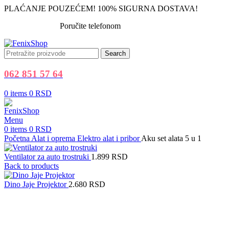
PLAĆANJE POUZEĆEM! 100% SIGURNA DOSTAVA!
Poručite telefonom
062 851 57 64
Search
062 851 57 64
0
items
0
RSD
Menu
0
items
0
RSD
Početna
Alat i oprema
Elektro alat i pribor
Aku set alata 5 u 1
Ventilator za auto trostruki
1.899
RSD
Back to products
Dino Jaje Projektor
2.680
RSD