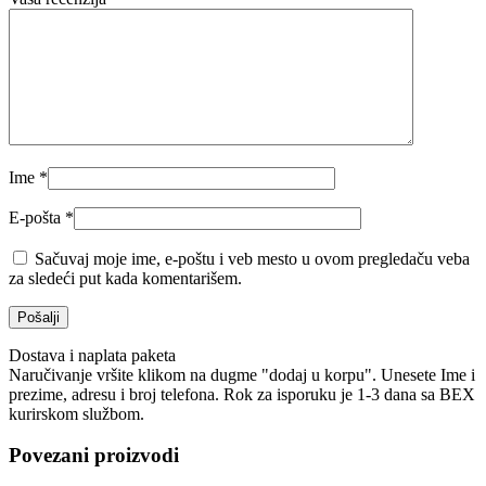
Ime
*
E-pošta
*
Sačuvaj moje ime, e-poštu i veb mesto u ovom pregledaču veba
za sledeći put kada komentarišem.
Dostava i naplata paketa
Naručivanje vršite klikom na dugme "dodaj u korpu". Unesete Ime i
prezime, adresu i broj telefona. Rok za isporuku je 1-3 dana sa BEX
kurirskom službom.
Povezani proizvodi