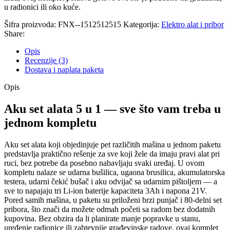
u radionici ili oko kuće.
Šifra proizvoda:
FNX--1512512515
Kategorija:
Elektro alat i pribor
Share:
Opis
Recenzije (3)
Dostava i naplata paketa
Opis
Aku set alata 5 u 1 — sve što vam treba u
jednom kompletu
Aku set alata koji objedinjuje pet različitih mašina u jednom paketu
predstavlja praktično rešenje za sve koji žele da imaju pravi alat pri
ruci, bez potrebe da posebno nabavljaju svaki uređaj. U ovom
kompletu nalaze se udarna bušilica, ugaona brusilica, akumulatorska
testera, udarni čekić bušač i aku odvijač sa udarnim pištoljem — a
sve to napajaju tri Li-ion baterije kapaciteta 3Ah i napona 21V.
Pored samih mašina, u paketu su priloženi brzi punjač i 80-delni set
pribora, što znači da možete odmah početi sa radom bez dodatnih
kupovina. Bez obzira da li planirate manje popravke u stanu,
uređenje radionice ili zahtevnije građevinske radove, ovaj komplet