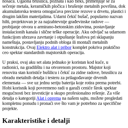
nosača. Ugaona brusilica, poznata i kao fleks, primenjuje se za
sečenje metala, keramičkih pločica i brušenje metalnih površina, dok
akumulatorska testera omogućava precizne rezove u drvetu, plastici i
drugim lakšim materijalima. Udarni čekić bušač, popularno nazvan
hilti, projektovan je za najzahtevnije građevinske radove —
probijanje otvora u armirano-betonskim zidovima, postavljanje
instalacionih kanala i slične teške operacije. Aku odvijač sa udarnom
funkcijom ubrzava zavrtanje i otpuštanje šrafova pri sklapanju
nameštaja, postavljanju podnih obloga ili montaži metalnih
konstrukcija. Ovaj
Elektro alat i pribor
komplet pokriva praktično
ceo spektar standardnih majstorskih operacija.
U praksi, ovaj aku set alata jednako je koristan kod kuće, u
radionici, na gradilištu i na otvorenom prostoru. Majstor koji
renovira stan koristiće bušilicu i čekić za zidne radove, brusilicu za
obradu metalnih detalja i testeru za prilagođavanje drvenih
elemenata — sve uz jednu seriju baterija koje rotira prema potrebi.
Hobi korisnik koji povremeno radi u garaži ceniće širok spektar
mogućnosti bez investicije u skupo profesionalno rešenje. Za više
detalja o kategoriji
Alat i oprema
na našem sajtu, možete pregledati
kompletnu ponudu i pronaći sve što vam je potrebno za specifične
projekte.
Karakteristike i detalji