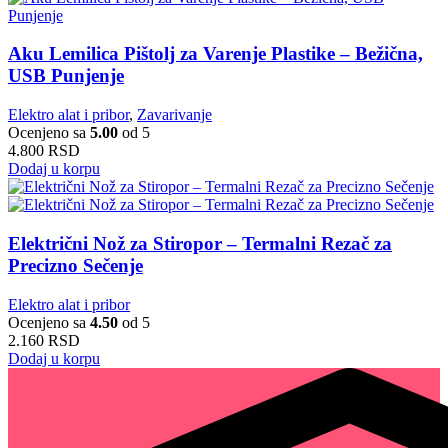
Aku Lemilica Pištolj za Varenje Plastike – Bežična,
USB Punjenje
Elektro alat i pribor
,
Zavarivanje
Ocenjeno sa
5.00
od 5
4.800
RSD
Dodaj u korpu
Električni Nož za Stiropor – Termalni Rezač za
Precizno Sečenje
Elektro alat i pribor
Ocenjeno sa
4.50
od 5
2.160
RSD
Dodaj u korpu