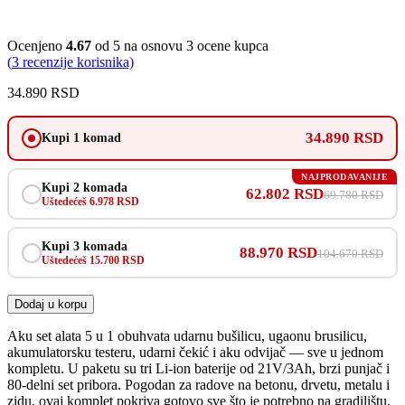
Ocenjeno
4.67
od 5 na osnovu
3
ocene kupca
(
3
recenzije korisnika)
34.890
RSD
34.890 RSD
Kupi 1 komad
NAJPRODAVANIJE
Kupi 2 komada
62.802 RSD
69.780 RSD
Uštedećeš 6.978 RSD
Kupi 3 komada
88.970 RSD
104.670 RSD
Uštedećeš 15.700 RSD
Dodaj u korpu
Aku set alata 5 u 1 obuhvata udarnu bušilicu, ugaonu brusilicu,
akumulatorsku testeru, udarni čekić i aku odvijač — sve u jednom
kompletu. U paketu su tri Li-ion baterije od 21V/3Ah, brzi punjač i
80-delni set pribora. Pogodan za radove na betonu, drvetu, metalu i
zidu, ovaj komplet pokriva gotovo sve što je potrebno na gradilištu,