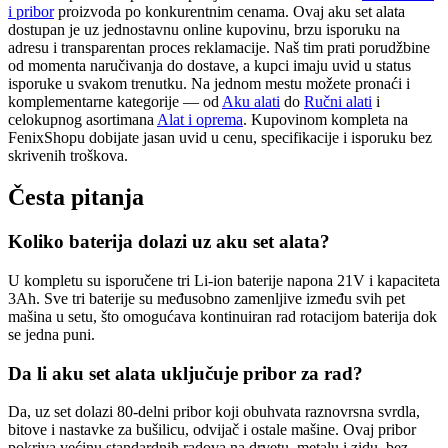
i pribor
proizvoda po konkurentnim cenama. Ovaj aku set alata
dostupan je uz jednostavnu online kupovinu, brzu isporuku na
adresu i transparentan proces reklamacije. Naš tim prati porudžbine
od momenta naručivanja do dostave, a kupci imaju uvid u status
isporuke u svakom trenutku. Na jednom mestu možete pronaći i
komplementarne kategorije — od
Aku alati
do
Ručni alati
i
celokupnog asortimana
Alat i oprema
. Kupovinom kompleta na
FenixShopu dobijate jasan uvid u cenu, specifikacije i isporuku bez
skrivenih troškova.
Česta pitanja
Koliko baterija dolazi uz aku set alata?
U kompletu su isporučene tri Li-ion baterije napona 21V i kapaciteta
3Ah. Sve tri baterije su međusobno zamenljive između svih pet
mašina u setu, što omogućava kontinuiran rad rotacijom baterija dok
se jedna puni.
Da li aku set alata uključuje pribor za rad?
Da, uz set dolazi 80-delni pribor koji obuhvata raznovrsna svrdla,
bitove i nastavke za bušilicu, odvijač i ostale mašine. Ovaj pribor
pokriva većinu standardnih radova na drvetu, metalu i zidu, bez