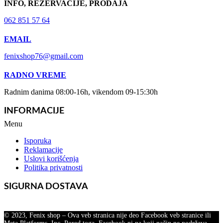
INFO, REZERVACIJE, PRODAJA
062 851 57 64
EMAIL
fenixshop76@gmail.com
RADNO VREME
Radnim danima 08:00-16h, vikendom 09-15:30h
INFORMACIJE
Menu
Isporuka
Reklamacije
Uslovi korišćenja
Politika privatnosti
SIGURNA DOSTAVA
© 2023, Fenix shop – Ova veb stranica nije deo Facebook veb stranice ili